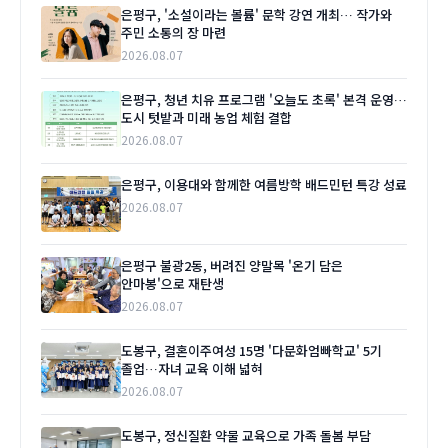
은평구, '소설이라는 볼륨' 문학 강연 개최… 작가와
주민 소통의 장 마련
2026.08.07
은평구, 청년 치유 프로그램 '오늘도 초록' 본격 운영…
도시 텃밭과 미래 농업 체험 결합
2026.08.07
은평구, 이용대와 함께한 여름방학 배드민턴 특강 성료
2026.08.07
은평구 불광2동, 버려진 양말목 '온기 담은
안마봉'으로 재탄생
2026.08.07
도봉구, 결혼이주여성 15명 '다문화엄빠학교' 5기
졸업…자녀 교육 이해 넓혀
2026.08.07
도봉구, 정신질환 약물 교육으로 가족 돌봄 부담