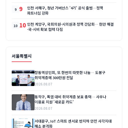
9
인천 서해구, 청년 거버넌스 '4기' 공식 출범…정책
파트너십 강화
10
인천 계양구, 국회의원·시의원과 정책 간담회… 현안 해결
·국·시비 확보 협력 다짐
서울특별시
창동역상인회, 또 한번의 따뜻한 나눔… 도봉구
취약계층에 300만원 전달
2026.08.07
동작구, 폭염 대비 취약계층 보호 총력… 사우나
이용료 지원 '새로운 카드'
2026.08.07
서대문구, IoT 스마트 센서로 반지하 안전 사각지대
해소 본격화