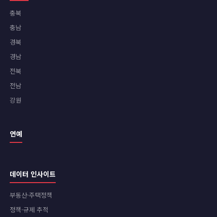
충북
충남
경북
경남
전북
전남
강원
연예
데이터 인사이트
부동산·주택정책
정책·규제 추적