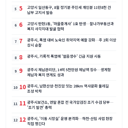
5
고양시 일산동구, 8월 정기분 주민세 개인분 11만8천 건
납부 고지서 발송
6
고양시 탄현1동, '마을중개사' 1호 탄생…잘나가부동산과
복지 사각지대 발굴 협력
7
광주시, 폭염 대비 노숙인 취약지역 예찰 강화…주 2회 이상
상시 순찰
8
광주시, 기록적 폭염에 '얼음생수' 긴급 지원 시동
9
광주시 체납관리단, 14억 5천만원 체납액 징수…생계형
체납자 복지 연계도 성과
10
광주시, 남한산성-천진암 잇는 28km 역사문화 둘레길
조성 박차
11
광주시보건소, 연말 혼잡 전 국가암검진 조기 수검 당부…
'조기 발견' 총력
12
광주시, '이동 시장실' 운영 본격화…하천·산림 사업 현장
직접 챙긴다