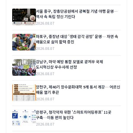
서울 중구, 장충단공원에서 광복절 기념 야행 운영…
역사 속 독립 정신 기린다
2026.08.07
마포구, 중장년 대상 '생태 감각 공방' 운영… 자연 속
배움으로 삶의 활력 증진
2026.08.07
강남구, 마약 예방 통합 모델로 광저우 국제
도시혁신상 우수사례 선정
2026.08.07
양천구, 제40기 장수문화대학 9개 동서 개강… 어르신
배움 열기 후끈
2026.08.07
은평구, 청각약자 위한 '스마트히어링루프' 11곳
구축…이동 편의 높인다
2026.08.07