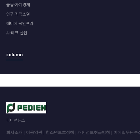
금융·가계경제
인구·지역소멸
에너지·AI인프라
AI·테크 산업
column
피디언뉴스
회사소개
|
이용약관
|
청소년보호정책
|
개인정보취급방침
|
이메일무단수