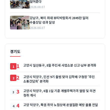
덜어준다
2026.08.07
강남구, 북미 최대 뷰티박람회서 2845만 달러
수출상담 성과 달성
2026.08.07
경기도
1
고양시 일산동구, 8월 주민세 사업소분 신고·납부 본격화
2
고양시 덕양구, 민선 9기 출범 맞아 김학배 구청장 '주민
소통간담회' 본격화
3
고양시 덕양구, 6월 1일 기준 개별주택가격 열람 및 의견
청취 개시
4
고양 덕양구, 폭염 취약 노점상에 온열질환 예방 물품 전달