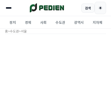
☀️
검색
정치
경제
사회
수도권
광역시
지자체
홈
>
수도권
>
서울