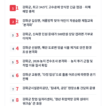
1
강화군, 최고 34.5℃ 고수온에 양식장 긴급 점검…피해
예방 총력
2
강화군 길상면, 여름방학 맞아 어린이 자원순환 체험교육
'본격화'
3
강화군, 신속한 민원 응대가 500만원 상당 컵라면 기부로
이어져
4
강화군 선원면, 해안 도로변 덩굴 식물 제거로 안전 환경
조성 본격화
5
강화군, 2026 농지 전수조사 본격화… 농지 투기 근절 및
적법 이용 질서 확립
6
강화군 교동면, '다정 밥상'으로 홀몸 어르신에 따뜻한 온기
전해
7
강화군시설관리공단, ‘힘내자, 공단’ 현장소통 간담회 운영
8
강화군 창업·일자리센터, ‘청년 취업역량 강화 원데이
워크숍’ 큰 호응