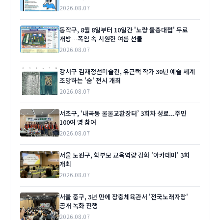
2026.08.07
동작구, 8월 8일부터 10일간 '노량 물총대첩' 무료
개방…폭염 속 시원한 여름 선물
2026.08.07
강서구 겸재정선미술관, 유근택 작가 30년 예술 세계
조망하는 '숨' 전시 개최
2026.08.07
서초구, ‘내곡동 물물교환장터’ 3회차 성료...주민
100여 명 참여
2026.08.07
서울 노원구, 학부모 교육역량 강화 '아카데미' 3회
개최
2026.08.07
서울 중구, 3년 만에 장충체육관서 '전국노래자랑'
공개 녹화 진행
2026.08.07