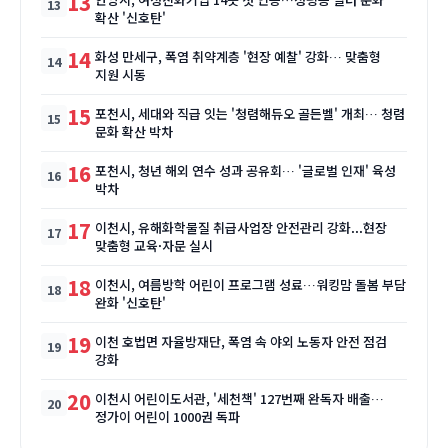
13
확산 '신호탄'
14
화성 만세구, 폭염 취약계층 '현장 예찰' 강화… 맞춤형
지원 시동
15
포천시, 세대와 직급 잇는 '청렴해듀오 골든벨' 개최… 청렴
문화 확산 박차
16
포천시, 청년 해외 연수 성과 공유회… '글로벌 인재' 육성
박차
17
이천시, 유해화학물질 취급사업장 안전관리 강화...현장
맞춤형 교육·자문 실시
18
이천시, 여름방학 어린이 프로그램 성료…워킹맘 돌봄 부담
완화 '신호탄'
19
이천 호법면 자율방재단, 폭염 속 야외 노동자 안전 점검
강화
20
이천시 어린이도서관, '세천책' 127번째 완독자 배출…
정가이 어린이 1000권 독파