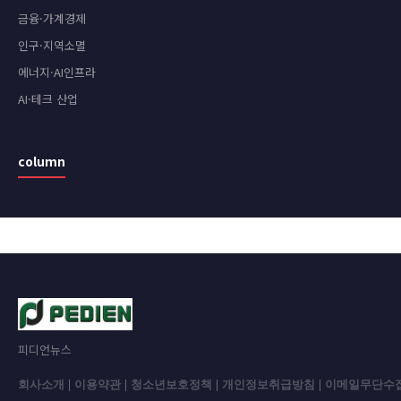
금융·가계경제
인구·지역소멸
에너지·AI인프라
AI·테크 산업
column
피디언뉴스
회사소개
|
이용약관
|
청소년보호정책
|
개인정보취급방침
|
이메일무단수