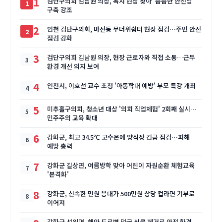
1
검단구의회 김남원 의장, 복지 현장 찾아 '촘촘한 안전망'
구축 강조
2
인천 검단구의회, 마전동 무더위쉼터 현장 점검…주민 안전
점검 강화
3
검단구의회 김남원 의장, 현장 근로자와 직접 소통…근무
환경 개선 의지 보여
4
인천시, 이호선 교수 초청 '아동학대 예방' 부모 특강 개최
5
미추홀구의회, 청소년 대상 '의회 직업체험' 2회째 실시…
민주주의 교육 확대
6
강화군, 최고 34.5℃ 고수온에 양식장 긴급 점검…피해
예방 총력
7
강화군 길상면, 여름방학 맞아 어린이 자원순환 체험교육
'본격화'
8
강화군, 신속한 민원 응대가 500만원 상당 컵라면 기부로
이어져
강화군 선원면, 해안 도로변 덩굴 식물 제거로 안전 환경