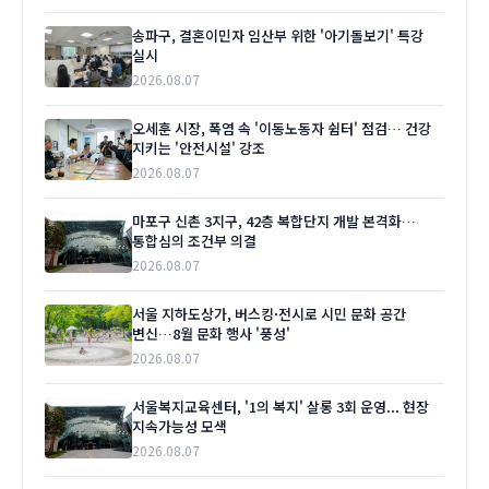
송파구, 결혼이민자 임산부 위한 '아기돌보기' 특강
실시
2026.08.07
오세훈 시장, 폭염 속 '이동노동자 쉼터' 점검… 건강
지키는 '안전시설' 강조
2026.08.07
마포구 신촌 3지구, 42층 복합단지 개발 본격화…
통합심의 조건부 의결
2026.08.07
서울 지하도상가, 버스킹·전시로 시민 문화 공간
변신…8월 문화 행사 '풍성'
2026.08.07
서울복지교육센터, '1의 복지' 살롱 3회 운영... 현장
지속가능성 모색
2026.08.07