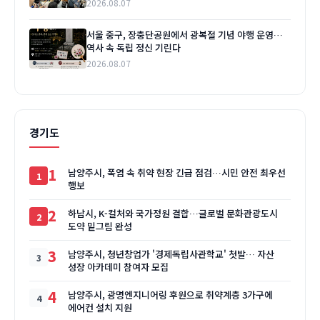
2026.08.07
서울 중구, 장충단공원에서 광복절 기념 야행 운영…
역사 속 독립 정신 기린다
2026.08.07
경기도
1
남양주시, 폭염 속 취약 현장 긴급 점검…시민 안전 최우선
행보
2
하남시, K-컬처와 국가정원 결합…글로벌 문화관광도시
도약 밑그림 완성
3
남양주시, 청년창업가 '경제독립사관학교' 첫발… 자산
성장 아카데미 참여자 모집
4
남양주시, 광명엔지니어링 후원으로 취약계층 3가구에
에어컨 설치 지원