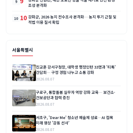
9
조성 본격화
10
강화군, 2026 농지 전수조사 본격화… 농지 투기 근절 및
적법 이용 질서 확립
서울특별시
진교훈 강서구청장, 대학생 행정인턴 33명과 '티톡'
간담회… 구정 경험 나누고 소통 강화
2026.08.07
구로구, 통합돌봄 실무자 역량 강화 교육… 보건소·
건보공단과 협력 증진
2026.08.07
서초구, 'Dear Me' 청소년 예술제 성료…AI 접목
미래 영상 '감동 선사'
2026.08.07