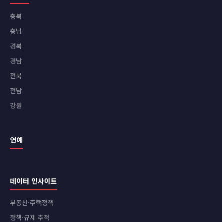
충북
충남
경북
경남
전북
전남
강원
연예
데이터 인사이트
부동산·주택정책
정책·규제 추적