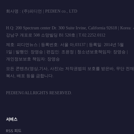
회사명 : (주)피디언 | PEDIEN co., L
H.Q: 200 Spectrum center Dr. 300 Suite Irvine, California 92618 | Korea
강남구 개포로 508 소망빌딩 B1 520호 | T.02.2252.0112
제호: 피디언뉴스 | 등록번호: 서울 아,03137 | 등록일: 2014년 5월
1일 | 발행인: 장영승 | 편집인: 조윤정 | 청소년보호책임자: 장영승 |
개인정보보호 책임자: 장영승
모든 콘텐츠(영상,기사, 사진)는 저작권법의 보호를 받은바, 무단 전
복사, 배포 등을 금합니
PEDIEN©ALLRIGHTS RESERVED.
서비스
RSS 피드