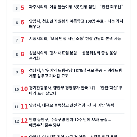
5
파주시의회, 여름 물놀이장 3곳 현장 점검…“안전 최우선”
6
안양시, 청소년 자원봉사 여름학교 108명 수료…나눔 가치
배우다
7
시흥시의회, '오직 민생·시민 소통' 현장 간담회 본격 시동
8
성남시의회, 행사 대표권 분담… 상임위원회 중심 운영
본격화
9
성남시, 남위례역 트램광장 1879㎡ 규모 준공… 위례트램
개통 앞두고 기대감 고조
10
경기관광공사, 행안부 경영평가 전국 1위… '안전·혁신' 두
마리 토끼 잡았다
11
안성시, 대규모 물류창고 안전 점검…화재 예방 '총력'
12
안양 동안구, 수족구병 환자 12주 만에 33배 급증...
예방수칙 준수 당부
안양시, 여성친화기업 14곳 첫 인증…성평등 일터 문화