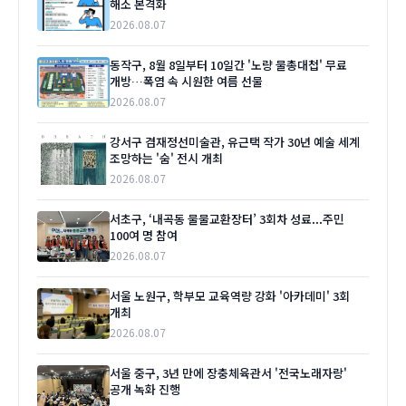
해소 본격화
2026.08.07
동작구, 8월 8일부터 10일간 '노량 물총대첩' 무료
개방…폭염 속 시원한 여름 선물
2026.08.07
강서구 겸재정선미술관, 유근택 작가 30년 예술 세계
조망하는 '숨' 전시 개최
2026.08.07
서초구, ‘내곡동 물물교환장터’ 3회차 성료...주민
100여 명 참여
2026.08.07
서울 노원구, 학부모 교육역량 강화 '아카데미' 3회
개최
2026.08.07
서울 중구, 3년 만에 장충체육관서 '전국노래자랑'
공개 녹화 진행