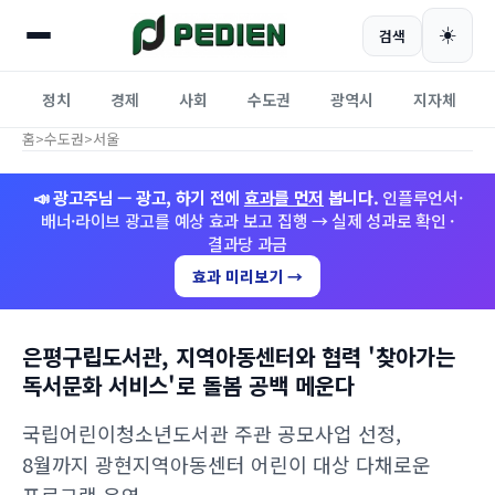
☀️
검색
정치
경제
사회
수도권
광역시
지자체
홈
>
수도권
>
서울
📣 광고주님 — 광고, 하기 전에
효과를 먼저
봅니다.
인플루언서·
배너·라이브 광고를 예상 효과 보고 집행 → 실제 성과로 확인 ·
결과당 과금
효과 미리보기 →
은평구립도서관, 지역아동센터와 협력 '찾아가는
독서문화 서비스'로 돌봄 공백 메운다
국립어린이청소년도서관 주관 공모사업 선정,
8월까지 광현지역아동센터 어린이 대상 다채로운