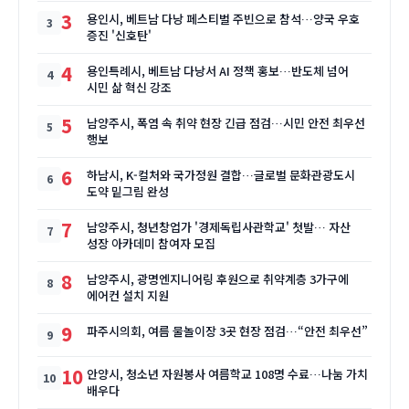
3
용인시, 베트남 다낭 페스티벌 주빈으로 참석…양국 우호
증진 '신호탄'
4
용인특례시, 베트남 다낭서 AI 정책 홍보…반도체 넘어
시민 삶 혁신 강조
5
남양주시, 폭염 속 취약 현장 긴급 점검…시민 안전 최우선
행보
6
하남시, K-컬처와 국가정원 결합…글로벌 문화관광도시
도약 밑그림 완성
7
남양주시, 청년창업가 '경제독립사관학교' 첫발… 자산
성장 아카데미 참여자 모집
8
남양주시, 광명엔지니어링 후원으로 취약계층 3가구에
에어컨 설치 지원
9
파주시의회, 여름 물놀이장 3곳 현장 점검…“안전 최우선”
10
안양시, 청소년 자원봉사 여름학교 108명 수료…나눔 가치
배우다