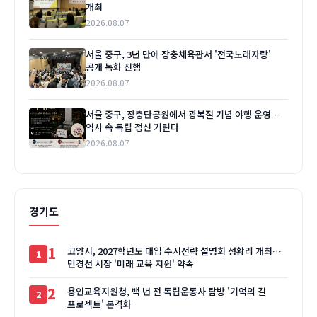
개최
2026.08.07
서울 중구, 3년 만에 장충체육관서 '전국노래자랑'
공개 녹화 진행
2026.08.07
서울 중구, 장충단공원에서 광복절 기념 야행 운영…
역사 속 독립 정신 기린다
2026.08.07
경기도
1
고양시, 2027학년도 대입 수시전략 설명회 성황리 개최…
민경선 시장 '미래 교육 지원' 약속
2
용인교육지원청, 백 년 전 독립운동사 탐방 '기억의 길
프로젝트' 본격화