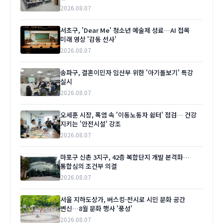
2026.08.07
서초구, 'Dear Me' 청소년 예술제 성료…AI 접목
미래 영상 '감동 선사'
2026.08.07
송파구, 결혼이민자 임산부 위한 '아기돌보기' 특강
실시
2026.08.07
오세훈 시장, 폭염 속 '이동노동자 쉼터' 점검… 건강
지키는 '안전시설' 강조
2026.08.07
마포구 신촌 3지구, 42층 복합단지 개발 본격화…
통합심의 조건부 의결
2026.08.07
서울 지하도상가, 버스킹·전시로 시민 문화 공간
변신…8월 문화 행사 '풍성'
2026.08.07