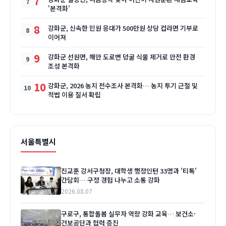
7
'본격화'
8
강화군, 신속한 민원 응대가 500만원 상당 컵라면 기부로
이어져
9
강화군 선원면, 해안 도로변 덩굴 식물 제거로 안전 환경
조성 본격화
10
강화군, 2026 농지 전수조사 본격화… 농지 투기 근절 및
적법 이용 질서 확립
서울특별시
진교훈 강서구청장, 대학생 행정인턴 33명과 '티톡'
간담회… 구정 경험 나누고 소통 강화
2026.08.07
구로구, 통합돌봄 실무자 역량 강화 교육… 보건소·
건보공단과 협력 증진