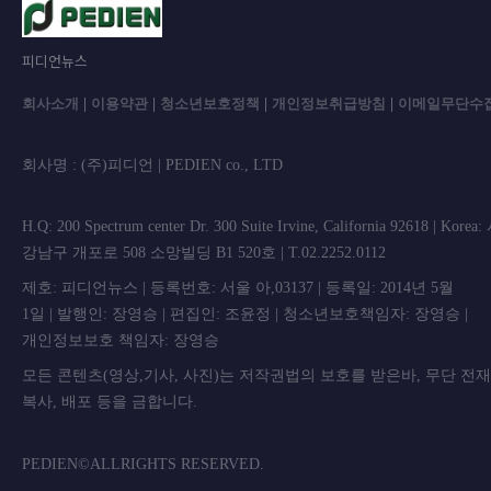
피디언뉴스
회사소개
|
이용약관
|
청소년보호정책
|
개인정보취급방침
|
이메일무단수
회사명 : (주)피디언 | PEDIEN co., L
H.Q: 200 Spectrum center Dr. 300 Suite Irvine, California 92618 | Korea
강남구 개포로 508 소망빌딩 B1 520호 | T.02.2252.0112
제호: 피디언뉴스 | 등록번호: 서울 아,03137 | 등록일: 2014년 5월
1일 | 발행인: 장영승 | 편집인: 조윤정 | 청소년보호책임자: 장영승 |
개인정보보호 책임자: 장영승
모든 콘텐츠(영상,기사, 사진)는 저작권법의 보호를 받은바, 무단 전
복사, 배포 등을 금합니
PEDIEN©ALLRIGHTS RESERVED.