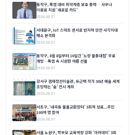
동작구, 폭염 대비 취약계층 보호 총력… 사우나
이용료 지원 '새로운 카드'
2026.08.07
서대문구, IoT 스마트 센서로 반지하 안전 사각지대
해소 본격화
2026.08.07
동작구, 8월 8일부터 10일간 '노량 물총대첩' 무료
개방…폭염 속 시원한 여름 선물
2026.08.07
강서구 겸재정선미술관, 유근택 작가 30년 예술 세계
조망하는 '숨' 전시 개최
2026.08.07
서초구, ‘내곡동 물물교환장터’ 3회차 성료...주민
100여 명 참여
2026.08.07
서울 노원구, 학부모 교육역량 강화 '아카데미' 3회