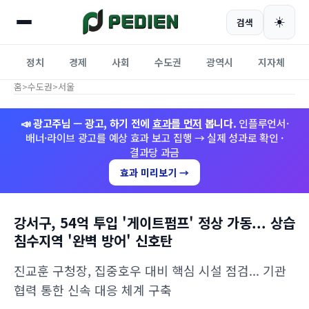
☀️
검색
정치
경제
사회
수도권
광역시
지자체
홈
>
수도권
>
서울
📣 광고주님 — 광고, 하기 전에
효과를 먼저
봅니다.
인플루언서·
배너·라이브 광고를 예상 효과 보고 집행 → 실제 성과로 확인 ·
결과당 과금
효과 미리보기 →
강서구, 54억 투입 '게이트펌프' 정상 가동... 상습
침수지역 '완벽 방어' 신호탄
진교훈 구청장, 집중호우 대비 핵심 시설 점검... 기관
협력 통한 신속 대응 체계 구축