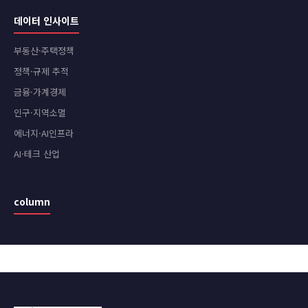
데이터 인사이트
부동산·주택정책
정책·규제 추적
금융·가계경제
인구·지역소멸
에너지·AI인프라
AI·테크 산업
column