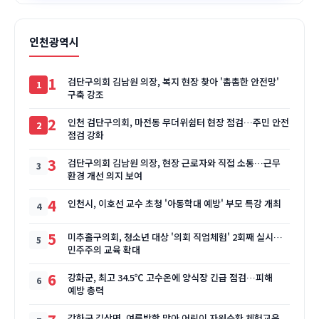
인천광역시
1
검단구의회 김남원 의장, 복지 현장 찾아 '촘촘한 안전망'
구축 강조
2
인천 검단구의회, 마전동 무더위쉼터 현장 점검…주민 안전
점검 강화
3
검단구의회 김남원 의장, 현장 근로자와 직접 소통…근무
환경 개선 의지 보여
4
인천시, 이호선 교수 초청 '아동학대 예방' 부모 특강 개최
5
미추홀구의회, 청소년 대상 '의회 직업체험' 2회째 실시…
민주주의 교육 확대
6
강화군, 최고 34.5℃ 고수온에 양식장 긴급 점검…피해
예방 총력
강화군 길상면, 여름방학 맞아 어린이 자원순환 체험교육