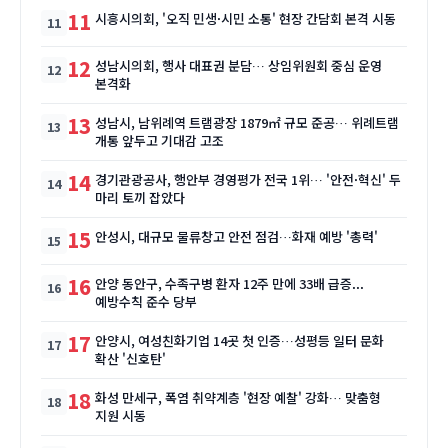
11
시흥시의회, '오직 민생·시민 소통' 현장 간담회 본격 시동
12
성남시의회, 행사 대표권 분담… 상임위원회 중심 운영
본격화
13
성남시, 남위례역 트램광장 1879㎡ 규모 준공… 위례트램
개통 앞두고 기대감 고조
14
경기관광공사, 행안부 경영평가 전국 1위… '안전·혁신' 두
마리 토끼 잡았다
15
안성시, 대규모 물류창고 안전 점검…화재 예방 '총력'
16
안양 동안구, 수족구병 환자 12주 만에 33배 급증...
예방수칙 준수 당부
17
안양시, 여성친화기업 14곳 첫 인증…성평등 일터 문화
확산 '신호탄'
18
화성 만세구, 폭염 취약계층 '현장 예찰' 강화… 맞춤형
지원 시동