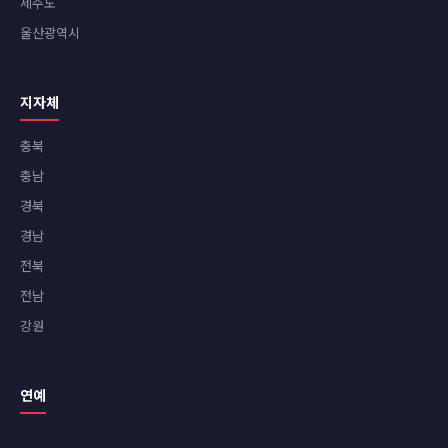
제주도
울산광역시
지자체
충북
충남
경북
경남
전북
전남
강원
연예