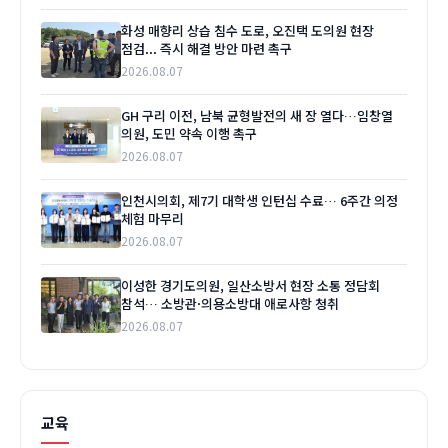
화성 매향리 상습 침수 도로, 오진택 도의원 현장
점검... 즉시 해결 방안 마련 촉구
2026.08.07
GH 구리 이전, 남북 균형발전의 새 장 열다…임창열
의원, 도민 약속 이행 촉구
2026.08.07
인천시의회, 제7기 대학생 인턴십 수료… 6주간 의정
체험 마무리
2026.08.07
이성한 경기도의원, 일산소방서 현장 소통 정담회
참석… 소방관·의용소방대 애로사항 청취
2026.08.07
교육