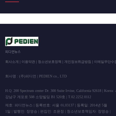
피디언뉴스
회사소개
|
이용약관
|
청소년보호정책
|
개인정보취급방침
|
이메일무단수
회사명 : (주)피디언 | PEDIEN co., L
H.Q: 200 Spectrum center Dr. 300 Suite Irvine, California 92618 | Korea
강남구 개포로 508 소망빌딩 B1 520호 | T.02.2252.0112
제호: 피디언뉴스 | 등록번호: 서울 아,03137 | 등록일: 2014년 5월
1일 | 발행인: 장영승 | 편집인: 조윤정 | 청소년보호책임자: 장영승 |