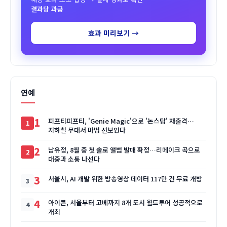
결과당 과금
효과 미리보기 →
연예
1
피프티피프티, 'Genie Magic'으로 '논스탑' 재출격…
지하철 무대서 마법 선보인다
2
남유정, 8월 중 첫 솔로 앨범 발매 확정…리메이크 곡으로
대중과 소통 나선다
3
서울시, AI 개발 위한 방송영상 데이터 117만 건 무료 개방
4
아이콘, 서울부터 고베까지 8개 도시 월드투어 성공적으로
개최