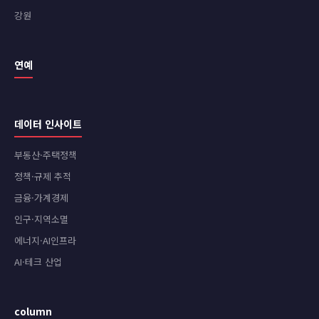
강원
연예
데이터 인사이트
부동산·주택정책
정책·규제 추적
금융·가계경제
인구·지역소멸
에너지·AI인프라
AI·테크 산업
column