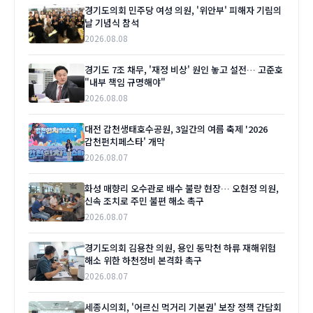
경기도의회 민주당 여성 의원, '위안부' 피해자 기림의
날 기념식 참석
2026.08.08
경기도 7조 채무, '재정 비상' 원인 놓고 설전… 고준호
"내부 책임 규명해야"
2026.08.08
대전 갑천생태호수공원, 3일간의 여름 축제 '2026
갑천펀치페스타' 개막
2026.08.07
화성 매향리 오수관로 배수 불량 현장… 오현정 의원,
신속 조치로 주민 불편 해소 촉구
2026.08.07
경기도의회 김용찬 의원, 용인 동막천 하류 재해위험
해소 위한 하천정비 본격화 촉구
2026.08.07
세종시의회, '어르신 먹거리 기본권' 보장 정책 간담회