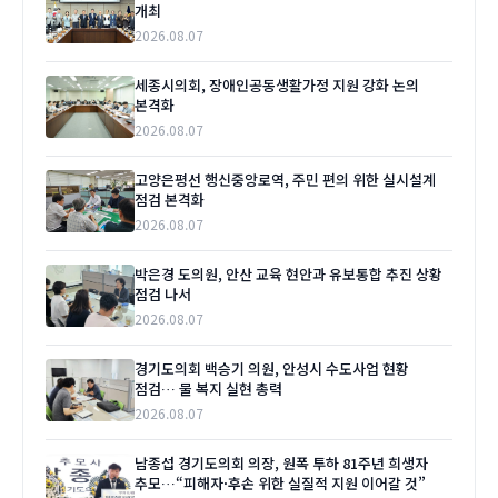
개최
2026.08.07
세종시의회, 장애인공동생활가정 지원 강화 논의
본격화
2026.08.07
고양은평선 행신중앙로역, 주민 편의 위한 실시설계
점검 본격화
2026.08.07
박은경 도의원, 안산 교육 현안과 유보통합 추진 상황
점검 나서
2026.08.07
경기도의회 백승기 의원, 안성시 수도사업 현황
점검… 물 복지 실현 총력
2026.08.07
남종섭 경기도의회 의장, 원폭 투하 81주년 희생자
추모…“피해자·후손 위한 실질적 지원 이어갈 것”