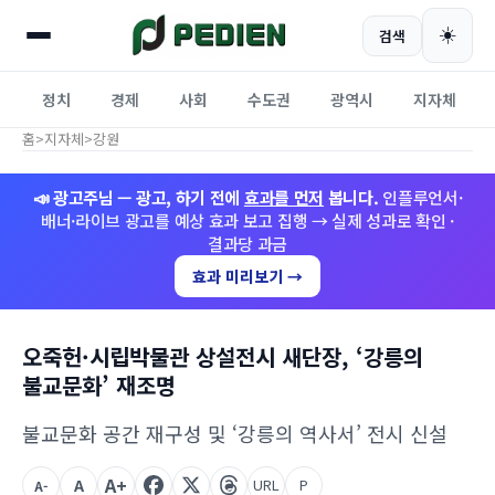
☀️
검색
정치
경제
사회
수도권
광역시
지자체
홈
>
지자체
>
강원
📣 광고주님 — 광고, 하기 전에
효과를 먼저
봅니다.
인플루언서·
배너·라이브 광고를 예상 효과 보고 집행 → 실제 성과로 확인 ·
결과당 과금
효과 미리보기 →
오죽헌·시립박물관 상설전시 새단장, ‘강릉의
불교문화’ 재조명
불교문화 공간 재구성 및 ‘강릉의 역사서’ 전시 신설
A+
A
URL
P
A-