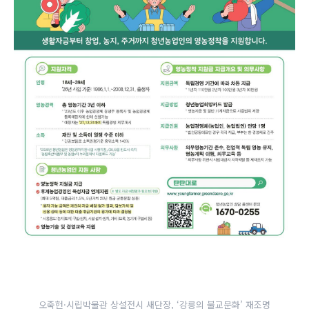
오죽헌·시립박물관 상설전시 새단장, ‘강릉의 불교문화’ 재조명