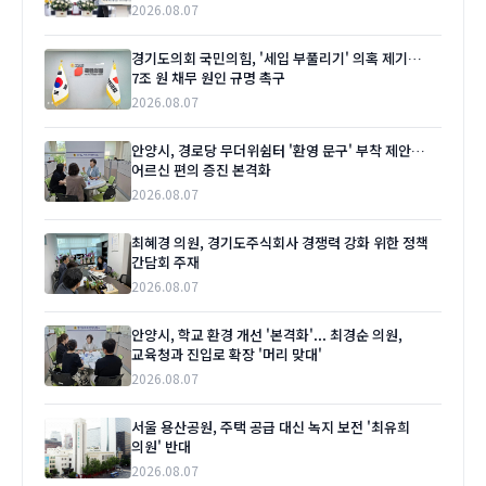
2026.08.07
경기도의회 국민의힘, '세입 부풀리기' 의혹 제기…
7조 원 채무 원인 규명 촉구
2026.08.07
안양시, 경로당 무더위쉼터 '환영 문구' 부착 제안…
어르신 편의 증진 본격화
2026.08.07
최혜경 의원, 경기도주식회사 경쟁력 강화 위한 정책
간담회 주재
2026.08.07
안양시, 학교 환경 개선 '본격화'... 최경순 의원,
교육청과 진입로 확장 '머리 맞대'
2026.08.07
서울 용산공원, 주택 공급 대신 녹지 보전 '최유희
의원' 반대
2026.08.07