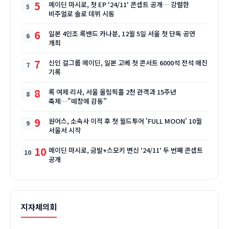
5
메이딘 마시로, 첫 EP '24/11' 콘셉트 공개… 강렬한
비주얼로 솔로 데뷔 시동
6
일본 4인조 록밴드 카나분, 12월 5일 서울 첫 단독 공연
개최
7
신인 걸그룹 메이딘, 일본 고베 첫 콘서트 6000석 전석 매진
기록
8
록 여제 리사, 서울 올림픽홀 2천 관객과 15주년
축제…"떼창에 감동"
9
원어스, 소속사 이적 후 첫 월드투어 'FULL MOON' 10월
서울서 시작
10
메이딘 마시로, 금발+스모키 변신 '24/11' 두 번째 콘셉트
공개
지자체의회