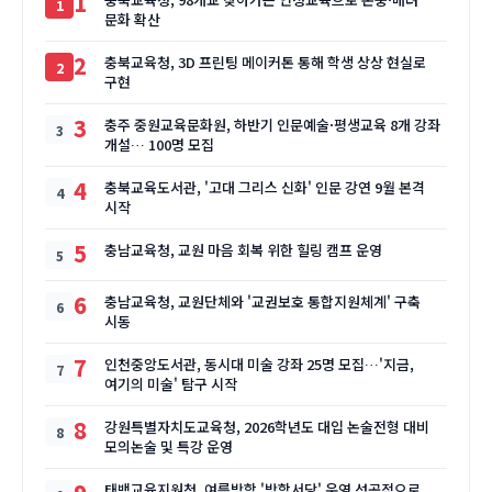
1
문화 확산
2
충북교육청, 3D 프린팅 메이커톤 통해 학생 상상 현실로
구현
3
충주 중원교육문화원, 하반기 인문예술·평생교육 8개 강좌
개설… 100명 모집
4
충북교육도서관, '고대 그리스 신화' 인문 강연 9월 본격
시작
5
충남교육청, 교원 마음 회복 위한 힐링 캠프 운영
6
충남교육청, 교원단체와 '교권보호 통합지원체계' 구축
시동
7
인천중앙도서관, 동시대 미술 강좌 25명 모집…'지금,
여기의 미술' 탐구 시작
8
강원특별자치도교육청, 2026학년도 대입 논술전형 대비
모의논술 및 특강 운영
태백교육지원청, 여름방학 '방학서당' 운영 성공적으로