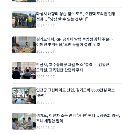
2026.08.07
화성시 매향리 상습 침수 도로, 오진택 도의원 현장
점검... "당장 할 수 있는 것부터"
2026.08.07
경기도의회, GH 공사채 발행 투명성 강화 주문…
이혜원 부위원장 '도민 눈높이 설명' 강조
2026.08.07
안산시, 호수중학군 과밀 해소 '총력'… 김동규
도의원, 교육현안 간담회 주재
2026.08.07
연천군 그린바이오 산업, 경기도비 8600만원 확보
'총력'
2026.08.07
경기도, 이륜차 소음 관리 '새 판' 짠다... 장송회 의원,
조례 개정안 발의
2026.08.07