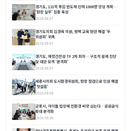
경기도, 121억 투입 반도체 인력 1000명 양성 계획…
'현장 실무' 집중 육성
2026.08.07
경기도의회 김경옥 의원, 평택 교육 현안 해결 ‘두
위원회’ 위촉
2026.08.07
경기도, 재정건전성 TF 2차 회의… 구조적 문제 진단
및 대안 모색 '본격화'
2026.08.07
세종시의회 도시환경위원회, 현장 점검으로 민원 해결
'첫걸음'
2026.08.06
군포시, 아이들 밥상에 친환경 씨앗 심는다…공공급식
확대 본격화
2026.08.06
전남광주통합특별시, 후계농 육성자금 부족 문제 해결