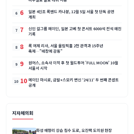
6
일본 4인조 록밴드 카나분, 12월 5일 서울 첫 단독 공연
개최
7
신인 걸그룹 메이딘, 일본 고베 첫 콘서트 6000석 전석 매진
기록
8
록 여제 리사, 서울 올림픽홀 2천 관객과 15주년
축제…"떼창에 감동"
9
원어스, 소속사 이적 후 첫 월드투어 'FULL MOON' 10월
서울서 시작
10
메이딘 마시로, 금발+스모키 변신 '24/11' 두 번째 콘셉트
공개
지자체의회
화성 매향리 상습 침수 도로, 오진택 도의원 현장