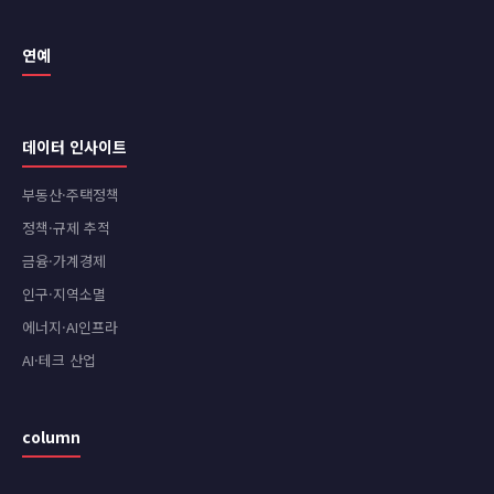
연예
데이터 인사이트
부동산·주택정책
정책·규제 추적
금융·가계경제
인구·지역소멸
에너지·AI인프라
AI·테크 산업
column