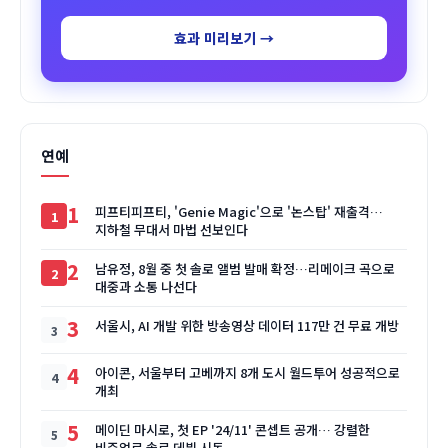
효과 미리보기 →
연예
1
피프티피프티, 'Genie Magic'으로 '논스탑' 재출격…
지하철 무대서 마법 선보인다
2
남유정, 8월 중 첫 솔로 앨범 발매 확정…리메이크 곡으로
대중과 소통 나선다
3
서울시, AI 개발 위한 방송영상 데이터 117만 건 무료 개방
4
아이콘, 서울부터 고베까지 8개 도시 월드투어 성공적으로
개최
5
메이딘 마시로, 첫 EP '24/11' 콘셉트 공개… 강렬한
비주얼로 솔로 데뷔 시동