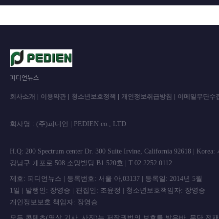
피디언뉴스
회사소개
|
이용약관
|
청소년보호정책
|
개인정보취급방침
|
이메일무단수
회사명 : (주)피디언 | PEDIEN co., L
H.Q: 200 Spectrum center Dr. 300 Suite Irvine, California 92618 | Korea
강남구 개포로 508 소망빌딩 B1 520호 | T.02.2252.0112
제호: 피디언뉴스 | 등록번호: 서울 아,03137 | 등록일: 2014년 5월
1일 | 발행인: 장영승 | 편집인: 조윤정 | 청소년보호책임자: 장영승 |
개인정보보호 책임자: 장영승
모든 콘텐츠(영상,기사, 사진)는 저작권법의 보호를 받은바, 무단 전