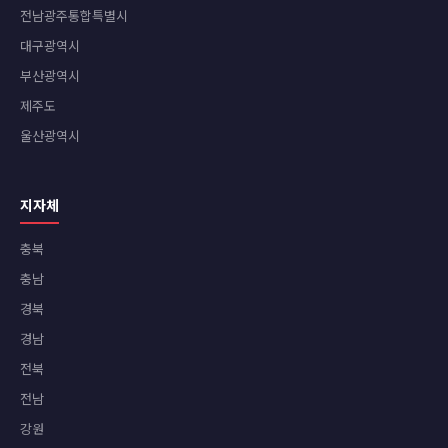
전남광주통합특별시
대구광역시
부산광역시
제주도
울산광역시
지자체
충북
충남
경북
경남
전북
전남
강원