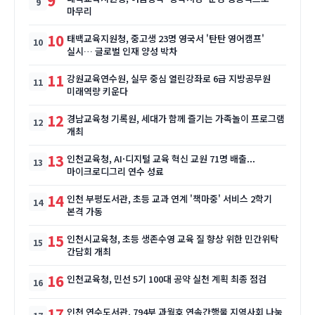
9
마무리
10
태백교육지원청, 중고생 23명 영국서 '탄탄 영어캠프'
실시… 글로벌 인재 양성 박차
11
강원교육연수원, 실무 중심 열린강좌로 6급 지방공무원
미래역량 키운다
12
경남교육청 기록원, 세대가 함께 즐기는 가족놀이 프로그램
개최
13
인천교육청, AI·디지털 교육 혁신 교원 71명 배출...
마이크로디그리 연수 성료
14
인천 부평도서관, 초등 교과 연계 '책마중' 서비스 2학기
본격 가동
15
인천시교육청, 초등 생존수영 교육 질 향상 위한 민간위탁
간담회 개최
16
인천교육청, 민선 5기 100대 공약 실천 계획 최종 점검
17
인천 연수도서관, 794부 과월호 연속간행물 지역사회 나눔