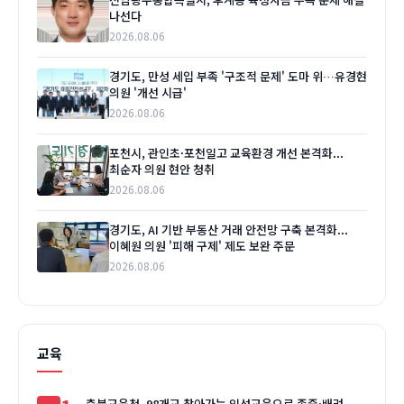
나선다
2026.08.06
경기도, 만성 세입 부족 '구조적 문제' 도마 위…유경현
의원 '개선 시급'
2026.08.06
포천시, 관인초·포천일고 교육환경 개선 본격화...
최순자 의원 현안 청취
2026.08.06
경기도, AI 기반 부동산 거래 안전망 구축 본격화...
이혜원 의원 '피해 구제' 제도 보완 주문
2026.08.06
교육
충북교육청, 98개교 찾아가는 인성교육으로 존중·배려