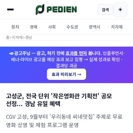
☀️
검색
정치
경제
사회
수도권
광역시
지자체
홈
>
지자체
>
경남
📣 광고주님 — 광고, 하기 전에
효과를 먼저
봅니다.
인플루언서·
배너·라이브 광고를 예상 효과 보고 집행 → 실제 성과로 확인 ·
결과당 과금
효과 미리보기 →
고성군, 전국 단위 '작은영화관 기획전' 공모
선정... 경남 유일 혜택
CGV 고성, 9월부터 '우리동네 씨네맛집' 주제로 무료
영화 상영 및 체험 프로그램 운영