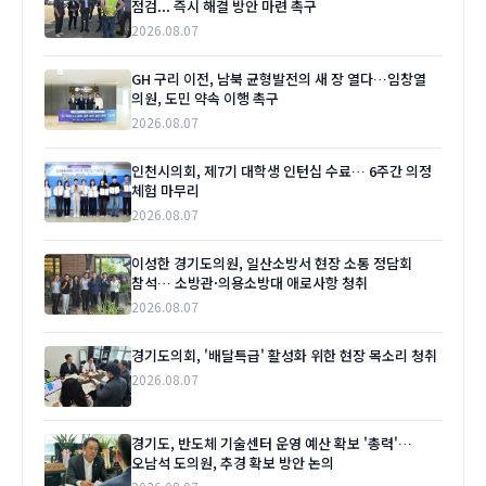
점검... 즉시 해결 방안 마련 촉구
2026.08.07
GH 구리 이전, 남북 균형발전의 새 장 열다…임창열
의원, 도민 약속 이행 촉구
2026.08.07
인천시의회, 제7기 대학생 인턴십 수료… 6주간 의정
체험 마무리
2026.08.07
이성한 경기도의원, 일산소방서 현장 소통 정담회
참석… 소방관·의용소방대 애로사항 청취
2026.08.07
경기도의회, '배달특급' 활성화 위한 현장 목소리 청취
2026.08.07
경기도, 반도체 기술센터 운영 예산 확보 '총력'…
오남석 도의원, 추경 확보 방안 논의