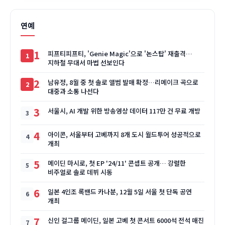
연예
1
피프티피프티, 'Genie Magic'으로 '논스탑' 재출격…
지하철 무대서 마법 선보인다
2
남유정, 8월 중 첫 솔로 앨범 발매 확정…리메이크 곡으로
대중과 소통 나선다
3
서울시, AI 개발 위한 방송영상 데이터 117만 건 무료 개방
4
아이콘, 서울부터 고베까지 8개 도시 월드투어 성공적으로
개최
5
메이딘 마시로, 첫 EP '24/11' 콘셉트 공개… 강렬한
비주얼로 솔로 데뷔 시동
6
일본 4인조 록밴드 카나분, 12월 5일 서울 첫 단독 공연
개최
7
신인 걸그룹 메이딘, 일본 고베 첫 콘서트 6000석 전석 매진