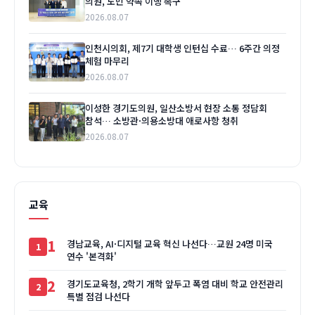
의원, 도민 약속 이행 촉구
2026.08.07
인천시의회, 제7기 대학생 인턴십 수료… 6주간 의정
체험 마무리
2026.08.07
이성한 경기도의원, 일산소방서 현장 소통 정담회
참석… 소방관·의용소방대 애로사항 청취
2026.08.07
교육
1
경남교육, AI·디지털 교육 혁신 나선다…교원 24명 미국
연수 '본격화'
2
경기도교육청, 2학기 개학 앞두고 폭염 대비 학교 안전관리
특별 점검 나선다