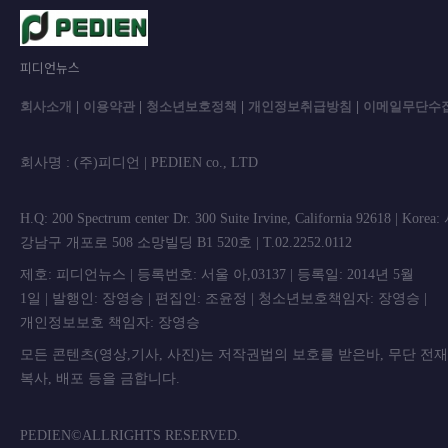
피디언뉴스
회사소개
|
이용약관
|
청소년보호정책
|
개인정보취급방침
|
이메일무단수
회사명 : (주)피디언 | PEDIEN co., L
H.Q: 200 Spectrum center Dr. 300 Suite Irvine, California 92618 | Korea
강남구 개포로 508 소망빌딩 B1 520호 | T.02.2252.0112
제호: 피디언뉴스 | 등록번호: 서울 아,03137 | 등록일: 2014년 5월
1일 | 발행인: 장영승 | 편집인: 조윤정 | 청소년보호책임자: 장영승 |
개인정보보호 책임자: 장영승
모든 콘텐츠(영상,기사, 사진)는 저작권법의 보호를 받은바, 무단 전
복사, 배포 등을 금합니
PEDIEN©ALLRIGHTS RESERVED.