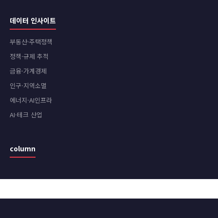
데이터 인사이트
부동산·주택정책
정책·규제 추적
금융·가계경제
인구·지역소멸
에너지·AI인프라
AI·테크 산업
column