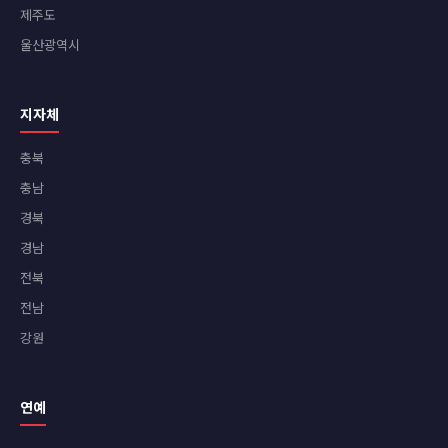
제주도
울산광역시
지자체
충북
충남
경북
경남
전북
전남
강원
연예