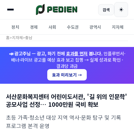
☀️
검색
정치
경제
사회
수도권
광역시
지자체
홈
>
지자체
>
충남
📣 광고주님 — 광고, 하기 전에
효과를 먼저
봅니다.
인플루언서·
배너·라이브 광고를 예상 효과 보고 집행 → 실제 성과로 확인 ·
결과당 과금
효과 미리보기 →
서산문화복지센터 어린이도서관, '길 위의 인문학'
공모사업 선정… 1000만원 국비 확보
초등 가족·청소년 대상 지역 역사·문화 탐구 및 기록
프로그램 본격 운영