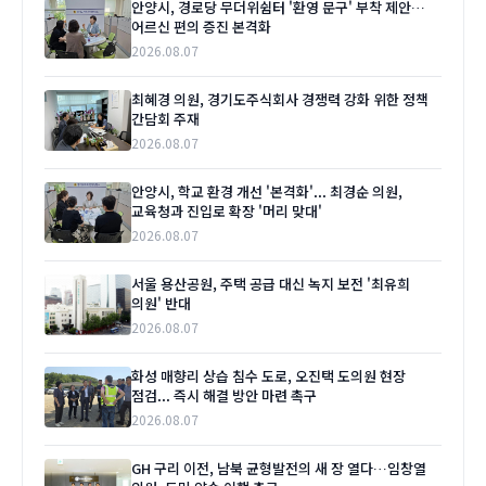
안양시, 경로당 무더위쉼터 '환영 문구' 부착 제안…
어르신 편의 증진 본격화
2026.08.07
최혜경 의원, 경기도주식회사 경쟁력 강화 위한 정책
간담회 주재
2026.08.07
안양시, 학교 환경 개선 '본격화'... 최경순 의원,
교육청과 진입로 확장 '머리 맞대'
2026.08.07
서울 용산공원, 주택 공급 대신 녹지 보전 '최유희
의원' 반대
2026.08.07
화성 매향리 상습 침수 도로, 오진택 도의원 현장
점검... 즉시 해결 방안 마련 촉구
2026.08.07
GH 구리 이전, 남북 균형발전의 새 장 열다…임창열