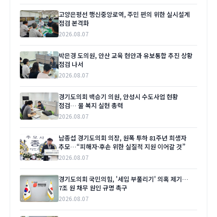
고양은평선 행신중앙로역, 주민 편의 위한 실시설계
점검 본격화
2026.08.07
박은경 도의원, 안산 교육 현안과 유보통합 추진 상황
점검 나서
2026.08.07
경기도의회 백승기 의원, 안성시 수도사업 현황
점검… 물 복지 실현 총력
2026.08.07
남종섭 경기도의회 의장, 원폭 투하 81주년 희생자
추모…“피해자·후손 위한 실질적 지원 이어갈 것”
2026.08.07
경기도의회 국민의힘, '세입 부풀리기' 의혹 제기…
7조 원 채무 원인 규명 촉구
2026.08.07