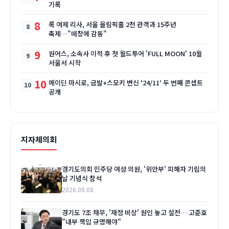
기록
8
록 여제 리사, 서울 올림픽홀 2천 관객과 15주년
축제…"떼창에 감동"
9
원어스, 소속사 이적 후 첫 월드투어 'FULL MOON' 10월
서울서 시작
10
메이딘 마시로, 금발+스모키 변신 '24/11' 두 번째 콘셉트
공개
지자체의회
경기도의회 민주당 여성 의원, '위안부' 피해자 기림의
날 기념식 참석
2026.08.08
경기도 7조 채무, '재정 비상' 원인 놓고 설전… 고준호
"내부 책임 규명해야"