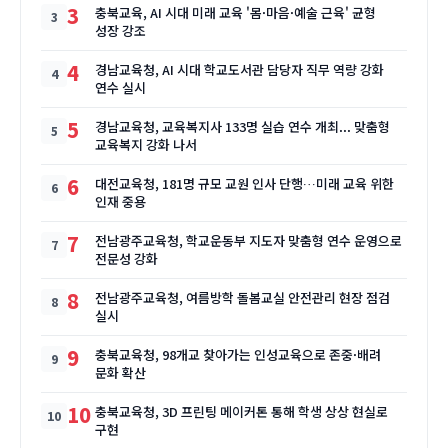
3
충북교육, AI 시대 미래 교육 '몸·마음·예술 근육' 균형
성장 강조
4
경남교육청, AI 시대 학교도서관 담당자 직무 역량 강화
연수 실시
5
경남교육청, 교육복지사 133명 실습 연수 개최... 맞춤형
교육복지 강화 나서
6
대전교육청, 181명 규모 교원 인사 단행…미래 교육 위한
인재 중용
7
전남광주교육청, 학교운동부 지도자 맞춤형 연수 운영으로
전문성 강화
8
전남광주교육청, 여름방학 돌봄교실 안전관리 현장 점검
실시
9
충북교육청, 98개교 찾아가는 인성교육으로 존중·배려
문화 확산
10
충북교육청, 3D 프린팅 메이커톤 통해 학생 상상 현실로
구현