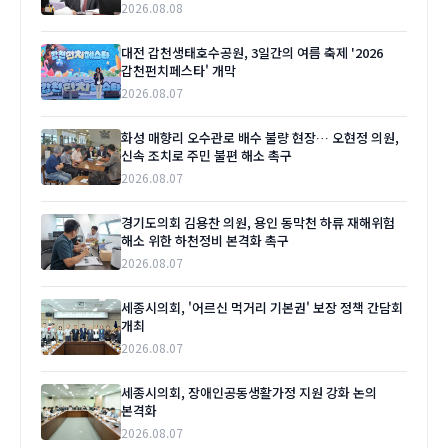
2026.08.08
대전 갑천생태호수공원, 3일간의 여름 축제 '2026
갑천펀치페스타' 개막
2026.08.07
화성 매향리 오수관로 배수 불량 현장… 오현정 의원,
신속 조치로 주민 불편 해소 촉구
2026.08.07
경기도의회 김용찬 의원, 용인 동막천 하류 재해위험
해소 위한 하천정비 본격화 촉구
2026.08.07
세종시의회, '어르신 먹거리 기본권' 보장 정책 간담회
개최
2026.08.07
세종시의회, 장애인공동생활가정 지원 강화 논의
본격화
2026.08.07