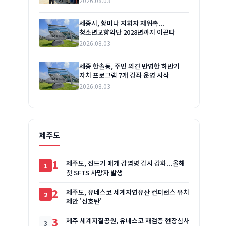
2026.08.03
세종시, 황미나 지휘자 재위촉...
청소년교향악단 2028년까지 이끈다
2026.08.03
세종 한솔동, 주민 의견 반영한 하반기
자치 프로그램 7개 강좌 운영 시작
2026.08.03
제주도
1
제주도, 진드기 매개 감염병 감시 강화...올해
첫 SFTS 사망자 발생
2
제주도, 유네스코 세계자연유산 컨퍼런스 유치
제안 '신호탄'
3
제주 세계지질공원, 유네스코 재검증 현장심사