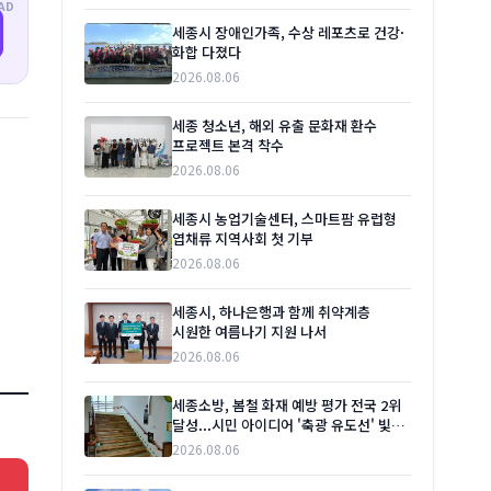
AD
세종시 장애인가족, 수상 레포츠로 건강·
화합 다졌다
2026.08.06
세종 청소년, 해외 유출 문화재 환수
프로젝트 본격 착수
2026.08.06
세종시 농업기술센터, 스마트팜 유럽형
엽채류 지역사회 첫 기부
2026.08.06
세종시, 하나은행과 함께 취약계층
시원한 여름나기 지원 나서
2026.08.06
세종소방, 봄철 화재 예방 평가 전국 2위
달성...시민 아이디어 '축광 유도선' 빛
발해
2026.08.06