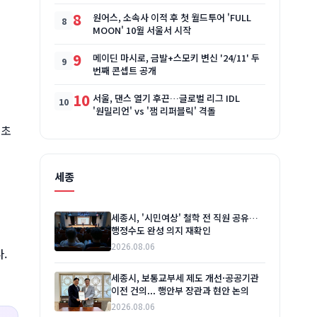
8
원어스, 소속사 이적 후 첫 월드투어 'FULL
MOON' 10월 서울서 시작
9
메이딘 마시로, 금발+스모키 변신 '24/11' 두
번째 콘셉트 공개
10
서울, 댄스 열기 후끈…글로벌 리그 IDL
'원밀리언' vs '잼 리퍼블릭' 격돌
꽁초
세종
세종시, '시민여상' 철학 전 직원 공유…
행정수도 완성 의지 재확인
2026.08.06
.
세종시, 보통교부세 제도 개선·공공기관
이전 건의... 행안부 장관과 현안 논의
2026.08.06