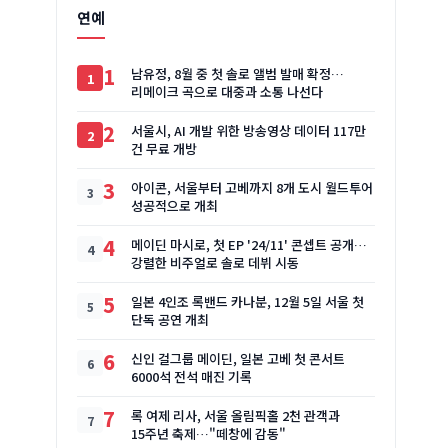
연예
1
남유정, 8월 중 첫 솔로 앨범 발매 확정…
리메이크 곡으로 대중과 소통 나선다
2
서울시, AI 개발 위한 방송영상 데이터 117만
건 무료 개방
3
아이콘, 서울부터 고베까지 8개 도시 월드투어
성공적으로 개최
4
메이딘 마시로, 첫 EP '24/11' 콘셉트 공개…
강렬한 비주얼로 솔로 데뷔 시동
5
일본 4인조 록밴드 카나분, 12월 5일 서울 첫
단독 공연 개최
6
신인 걸그룹 메이딘, 일본 고베 첫 콘서트
6000석 전석 매진 기록
7
록 여제 리사, 서울 올림픽홀 2천 관객과
15주년 축제…"떼창에 감동"