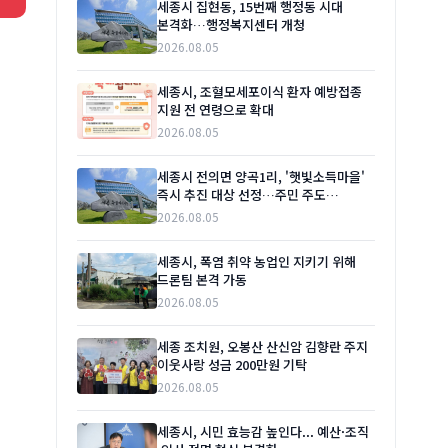
세종시 집현동, 15번째 행정동 시대
본격화…행정복지센터 개청
2026.08.05
세종시, 조혈모세포이식 환자 예방접종
지원 전 연령으로 확대
2026.08.05
세종시 전의면 양곡1리, '햇빛소득마을'
즉시 추진 대상 선정…주민 주도
재생에너지 사업 본격화
2026.08.05
세종시, 폭염 취약 농업인 지키기 위해
드론팀 본격 가동
2026.08.05
세종 조치원, 오봉산 산신암 김향란 주지
이웃사랑 성금 200만원 기탁
2026.08.05
세종시, 시민 효능감 높인다... 예산·조직