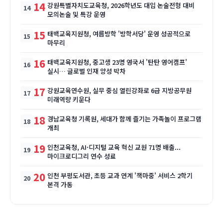
14
강원특별자치도교육청, 2026학년도 대입 논술전형 대비
모의논술 및 특강 운영
15
태백교육지원청, 여름방학 '방학서당' 운영 성공적으로
마무리
16
태백교육지원청, 중고생 23명 영국서 '탄탄 영어캠프'
실시… 글로벌 인재 양성 박차
17
강원교육연수원, 실무 중심 열린강좌로 6급 지방공무원
미래역량 키운다
18
경남교육청 기록원, 세대가 함께 즐기는 가족놀이 프로그램
개최
19
인천교육청, AI·디지털 교육 혁신 교원 71명 배출...
마이크로디그리 연수 성료
20
인천 부평도서관, 초등 교과 연계 '책마중' 서비스 2학기
본격 가동