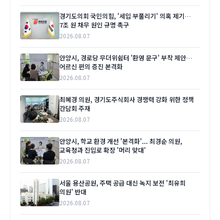
경기도의회 국민의힘, '세입 부풀리기' 의혹 제기…
7조 원 채무 원인 규명 촉구
2026.08.07
안양시, 경로당 무더위쉼터 '환영 문구' 부착 제안…
어르신 편의 증진 본격화
2026.08.07
최혜경 의원, 경기도주식회사 경쟁력 강화 위한 정책
간담회 주재
2026.08.07
안양시, 학교 환경 개선 '본격화'... 최경순 의원,
교육청과 진입로 확장 '머리 맞대'
2026.08.07
서울 용산공원, 주택 공급 대신 녹지 보전 '최유희
의원' 반대
2026.08.07