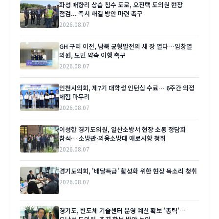
화성 매향리 상습 침수 도로, 오진택 도의원 현장
점검... 즉시 해결 방안 마련 촉구
2026.08.07
GH 구리 이전, 남북 균형발전의 새 장 열다…임창열
의원, 도민 약속 이행 촉구
2026.08.07
인천시의회, 제7기 대학생 인턴십 수료… 6주간 의정
체험 마무리
2026.08.07
이성한 경기도의원, 일산소방서 현장 소통 정담회
참석… 소방관·의용소방대 애로사항 청취
2026.08.07
경기도의회, '배달특급' 활성화 위한 현장 목소리 청취
2026.08.07
경기도, 반도체 기술센터 운영 예산 확보 '총력'…