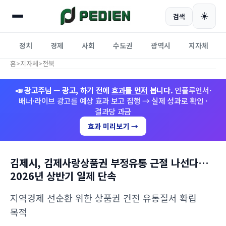
☀️
검색
정치
경제
사회
수도권
광역시
지자체
홈
>
지자체
>
전북
📣 광고주님 — 광고, 하기 전에
효과를 먼저
봅니다.
인플루언서·
배너·라이브 광고를 예상 효과 보고 집행 → 실제 성과로 확인 ·
결과당 과금
효과 미리보기 →
김제시, 김제사랑상품권 부정유통 근절 나선다…
2026년 상반기 일제 단속
지역경제 선순환 위한 상품권 건전 유통질서 확립
목적