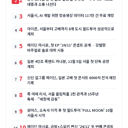
대중과 소통 나선다
3
서울시, AI 개발 위한 방송영상 데이터 117만 건 무료 개방
4
아이콘, 서울부터 고베까지 8개 도시 월드투어 성공적으로
개최
5
메이딘 마시로, 첫 EP '24/11' 콘셉트 공개… 강렬한
비주얼로 솔로 데뷔 시동
6
일본 4인조 록밴드 카나분, 12월 5일 서울 첫 단독 공연
개최
7
신인 걸그룹 메이딘, 일본 고베 첫 콘서트 6000석 전석 매진
기록
8
록 여제 리사, 서울 올림픽홀 2천 관객과 15주년
축제…"떼창에 감동"
9
원어스, 소속사 이적 후 첫 월드투어 'FULL MOON' 10월
서울서 시작
10
메이딘 마시로, 금발+스모키 변신 '24/11' 두 번째 콘셉트