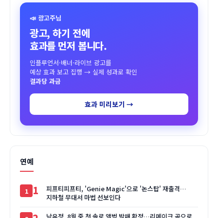
📣 광고주님
광고, 하기 전에
효과를 먼저 봅니다.
인플루언서·배너·라이브 광고를
예상 효과 보고 집행 → 실제 성과로 확인
결과당 과금
효과 미리보기 →
연예
1
피프티피프티, 'Genie Magic'으로 '논스탑' 재출격…
지하철 무대서 마법 선보인다
2
남유정, 8월 중 첫 솔로 앨범 발매 확정…리메이크 곡으로