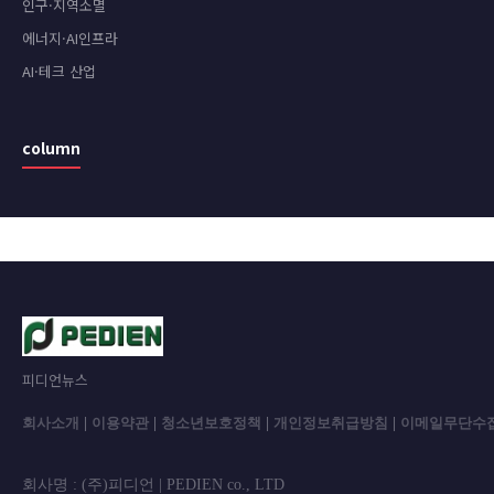
인구·지역소멸
에너지·AI인프라
AI·테크 산업
column
피디언뉴스
회사소개
|
이용약관
|
청소년보호정책
|
개인정보취급방침
|
이메일무단수
회사명 : (주)피디언 | PEDIEN co., L