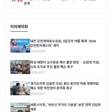
공개
지자체의회
대전 갑천생태호수공원, 3일간의 여름 축제 '2026
갑천펀치페스타' 개막
2026.08.07
화성 매향리 오수관로 배수 불량 현장… 오현정 의원,
신속 조치로 주민 불편 해소 촉구
2026.08.07
경기도의회 김용찬 의원, 용인 동막천 하류 재해위험
해소 위한 하천정비 본격화 촉구
2026.08.07
세종시의회, '어르신 먹거리 기본권' 보장 정책 간담회
개최