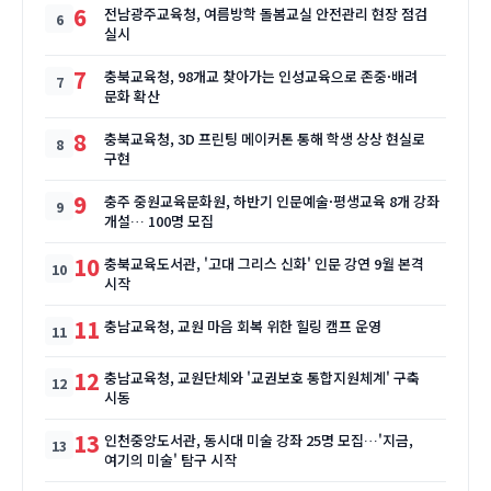
6
전남광주교육청, 여름방학 돌봄교실 안전관리 현장 점검
실시
7
충북교육청, 98개교 찾아가는 인성교육으로 존중·배려
문화 확산
8
충북교육청, 3D 프린팅 메이커톤 통해 학생 상상 현실로
구현
9
충주 중원교육문화원, 하반기 인문예술·평생교육 8개 강좌
개설… 100명 모집
10
충북교육도서관, '고대 그리스 신화' 인문 강연 9월 본격
시작
11
충남교육청, 교원 마음 회복 위한 힐링 캠프 운영
12
충남교육청, 교원단체와 '교권보호 통합지원체계' 구축
시동
13
인천중앙도서관, 동시대 미술 강좌 25명 모집…'지금,
여기의 미술' 탐구 시작