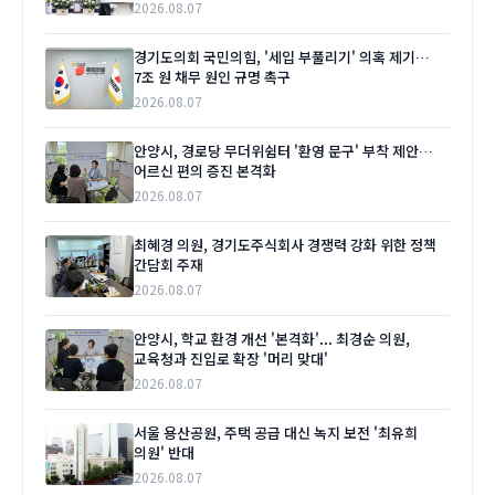
2026.08.07
경기도의회 국민의힘, '세입 부풀리기' 의혹 제기…
7조 원 채무 원인 규명 촉구
2026.08.07
안양시, 경로당 무더위쉼터 '환영 문구' 부착 제안…
어르신 편의 증진 본격화
2026.08.07
최혜경 의원, 경기도주식회사 경쟁력 강화 위한 정책
간담회 주재
2026.08.07
안양시, 학교 환경 개선 '본격화'... 최경순 의원,
교육청과 진입로 확장 '머리 맞대'
2026.08.07
서울 용산공원, 주택 공급 대신 녹지 보전 '최유희
의원' 반대
2026.08.07