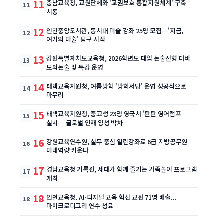
11
충남교육청, 교원단체와 '교권보호 통합지원체계' 구축
시동
12
인천중앙도서관, 동시대 미술 강좌 25명 모집…'지금,
여기의 미술' 탐구 시작
13
강원특별자치도교육청, 2026학년도 대입 논술전형 대비
모의논술 및 특강 운영
14
태백교육지원청, 여름방학 '방학서당' 운영 성공적으로
마무리
15
태백교육지원청, 중고생 23명 영국서 '탄탄 영어캠프'
실시… 글로벌 인재 양성 박차
16
강원교육연수원, 실무 중심 열린강좌로 6급 지방공무원
미래역량 키운다
17
경남교육청 기록원, 세대가 함께 즐기는 가족놀이 프로그램
개최
18
인천교육청, AI·디지털 교육 혁신 교원 71명 배출...
마이크로디그리 연수 성료