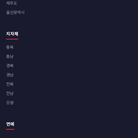
제주도
울산광역시
지자체
충북
충남
경북
경남
전북
전남
강원
연예