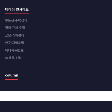
데이터 인사이트
부동산·주택정책
정책·규제 추적
금융·가계경제
인구·지역소멸
에너지·AI인프라
AI·테크 산업
column