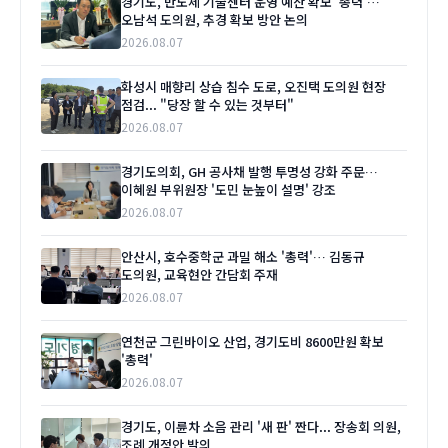
경기도, 반도체 기술센터 운영 예산 확보 '총력'…
오남석 도의원, 추경 확보 방안 논의
2026.08.07
화성시 매향리 상습 침수 도로, 오진택 도의원 현장
점검... "당장 할 수 있는 것부터"
2026.08.07
경기도의회, GH 공사채 발행 투명성 강화 주문…
이혜원 부위원장 '도민 눈높이 설명' 강조
2026.08.07
안산시, 호수중학군 과밀 해소 '총력'… 김동규
도의원, 교육현안 간담회 주재
2026.08.07
연천군 그린바이오 산업, 경기도비 8600만원 확보
'총력'
2026.08.07
경기도, 이륜차 소음 관리 '새 판' 짠다... 장송회 의원,
조례 개정안 발의