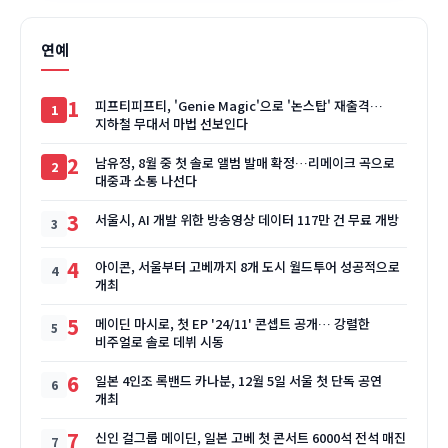
연예
1
피프티피프티, 'Genie Magic'으로 '논스탑' 재출격…
지하철 무대서 마법 선보인다
2
남유정, 8월 중 첫 솔로 앨범 발매 확정…리메이크 곡으로
대중과 소통 나선다
3
서울시, AI 개발 위한 방송영상 데이터 117만 건 무료 개방
4
아이콘, 서울부터 고베까지 8개 도시 월드투어 성공적으로
개최
5
메이딘 마시로, 첫 EP '24/11' 콘셉트 공개… 강렬한
비주얼로 솔로 데뷔 시동
6
일본 4인조 록밴드 카나분, 12월 5일 서울 첫 단독 공연
개최
7
신인 걸그룹 메이딘, 일본 고베 첫 콘서트 6000석 전석 매진