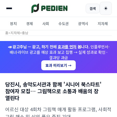
☀️
검색
정치
경제
사회
수도권
광역시
지자체
홈
>
지자체
>
충남
📣 광고주님 — 광고, 하기 전에
효과를 먼저
봅니다.
인플루언서·
배너·라이브 광고를 예상 효과 보고 집행 → 실제 성과로 확인 ·
결과당 과금
효과 미리보기 →
당진시, 송악도서관과 함께 '시니어 북스타트'
참여자 모집… 그림책으로 소통과 배움의 장
열린다
어르신 대상 4회차 그림책 매개 활동 프로그램, 사회적
고립 해소 및 삶의 풍요 증진 기대