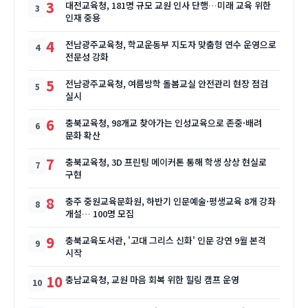
3
대전교육청, 181명 규모 교원 인사 단행…미래 교육 위한
인재 중용
4
전남광주교육청, 학교운동부 지도자 맞춤형 연수 운영으로
전문성 강화
5
전남광주교육청, 여름방학 돌봄교실 안전관리 현장 점검
실시
6
충북교육청, 98개교 찾아가는 인성교육으로 존중·배려
문화 확산
7
충북교육청, 3D 프린팅 메이커톤 통해 학생 상상 현실로
구현
8
충주 중원교육문화원, 하반기 인문예술·평생교육 8개 강좌
개설… 100명 모집
9
충북교육도서관, '고대 그리스 신화' 인문 강연 9월 본격
시작
10
충남교육청, 교원 마음 회복 위한 힐링 캠프 운영