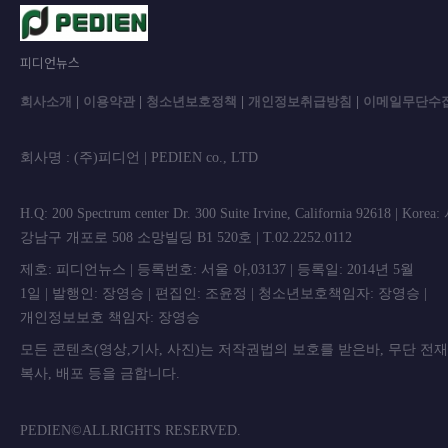
피디언뉴스
회사소개
|
이용약관
|
청소년보호정책
|
개인정보취급방침
|
이메일무단수
회사명 : (주)피디언 | PEDIEN co., L
H.Q: 200 Spectrum center Dr. 300 Suite Irvine, California 92618 | Korea
강남구 개포로 508 소망빌딩 B1 520호 | T.02.2252.0112
제호: 피디언뉴스 | 등록번호: 서울 아,03137 | 등록일: 2014년 5월
1일 | 발행인: 장영승 | 편집인: 조윤정 | 청소년보호책임자: 장영승 |
개인정보보호 책임자: 장영승
모든 콘텐츠(영상,기사, 사진)는 저작권법의 보호를 받은바, 무단 전
복사, 배포 등을 금합니
PEDIEN©ALLRIGHTS RESERVED.