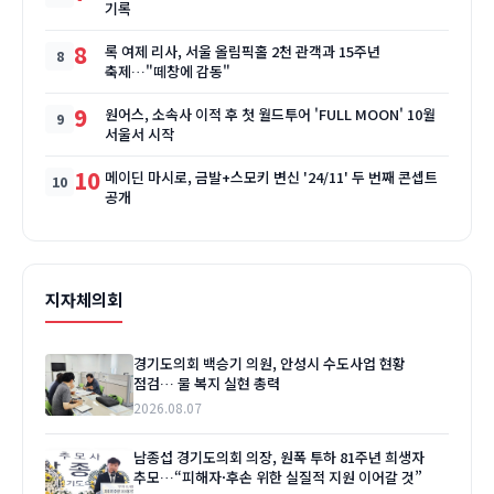
기록
8
록 여제 리사, 서울 올림픽홀 2천 관객과 15주년
축제…"떼창에 감동"
9
원어스, 소속사 이적 후 첫 월드투어 'FULL MOON' 10월
서울서 시작
10
메이딘 마시로, 금발+스모키 변신 '24/11' 두 번째 콘셉트
공개
지자체의회
경기도의회 백승기 의원, 안성시 수도사업 현황
점검… 물 복지 실현 총력
2026.08.07
남종섭 경기도의회 의장, 원폭 투하 81주년 희생자
추모…“피해자·후손 위한 실질적 지원 이어갈 것”