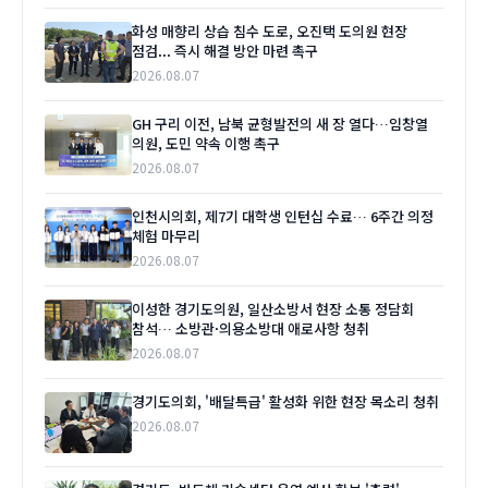
화성 매향리 상습 침수 도로, 오진택 도의원 현장
점검... 즉시 해결 방안 마련 촉구
2026.08.07
GH 구리 이전, 남북 균형발전의 새 장 열다…임창열
의원, 도민 약속 이행 촉구
2026.08.07
인천시의회, 제7기 대학생 인턴십 수료… 6주간 의정
체험 마무리
2026.08.07
이성한 경기도의원, 일산소방서 현장 소통 정담회
참석… 소방관·의용소방대 애로사항 청취
2026.08.07
경기도의회, '배달특급' 활성화 위한 현장 목소리 청취
2026.08.07