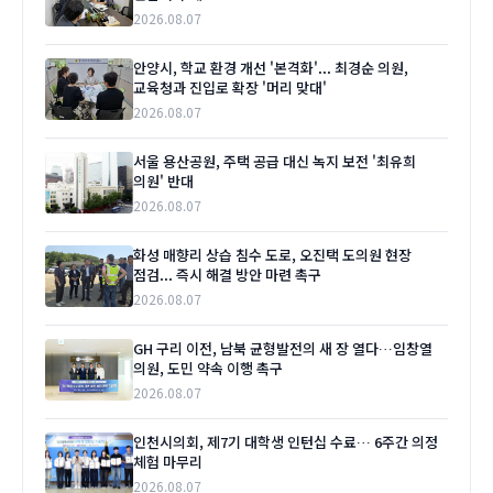
2026.08.07
안양시, 학교 환경 개선 '본격화'... 최경순 의원,
교육청과 진입로 확장 '머리 맞대'
2026.08.07
서울 용산공원, 주택 공급 대신 녹지 보전 '최유희
의원' 반대
2026.08.07
화성 매향리 상습 침수 도로, 오진택 도의원 현장
점검... 즉시 해결 방안 마련 촉구
2026.08.07
GH 구리 이전, 남북 균형발전의 새 장 열다…임창열
의원, 도민 약속 이행 촉구
2026.08.07
인천시의회, 제7기 대학생 인턴십 수료… 6주간 의정
체험 마무리
2026.08.07