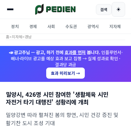
☀️
검색
정치
경제
사회
수도권
광역시
지자체
홈
>
지자체
>
경남
📣 광고주님 — 광고, 하기 전에
효과를 먼저
봅니다.
인플루언서·
배너·라이브 광고를 예상 효과 보고 집행 → 실제 성과로 확인 ·
결과당 과금
효과 미리보기 →
밀양시, 426명 시민 참여한 '생활체육 시민
자전거 타기 대행진' 성황리에 개최
밀양강변 따라 펼쳐진 봄의 향연, 시민 건강 증진 및
활기찬 도시 조성 기대