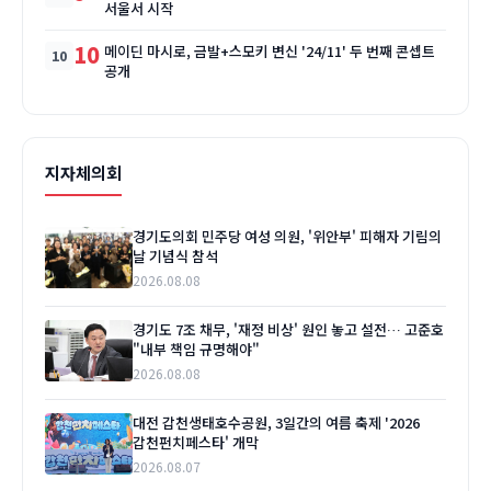
서울서 시작
10
메이딘 마시로, 금발+스모키 변신 '24/11' 두 번째 콘셉트
공개
지자체의회
경기도의회 민주당 여성 의원, '위안부' 피해자 기림의
날 기념식 참석
2026.08.08
경기도 7조 채무, '재정 비상' 원인 놓고 설전… 고준호
"내부 책임 규명해야"
2026.08.08
대전 갑천생태호수공원, 3일간의 여름 축제 '2026
갑천펀치페스타' 개막
2026.08.07