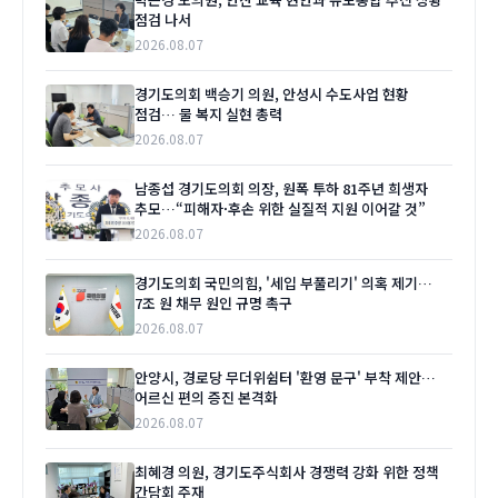
점검 나서
2026.08.07
경기도의회 백승기 의원, 안성시 수도사업 현황
점검… 물 복지 실현 총력
2026.08.07
남종섭 경기도의회 의장, 원폭 투하 81주년 희생자
추모…“피해자·후손 위한 실질적 지원 이어갈 것”
2026.08.07
경기도의회 국민의힘, '세입 부풀리기' 의혹 제기…
7조 원 채무 원인 규명 촉구
2026.08.07
안양시, 경로당 무더위쉼터 '환영 문구' 부착 제안…
어르신 편의 증진 본격화
2026.08.07
최혜경 의원, 경기도주식회사 경쟁력 강화 위한 정책
간담회 주재