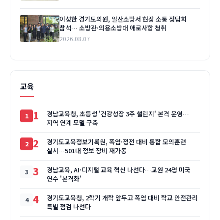
이성한 경기도의원, 일산소방서 현장 소통 정담회
참석… 소방관·의용소방대 애로사항 청취
2026.08.07
교육
1
경남교육청, 초등생 '건강성장 3주 챌린지' 본격 운영…
지역 연계 모델 구축
2
경기도교육정보기록원, 폭염·정전 대비 통합 모의훈련
실시…501대 정보 장비 재가동
3
경남교육, AI·디지털 교육 혁신 나선다…교원 24명 미국
연수 '본격화'
4
경기도교육청, 2학기 개학 앞두고 폭염 대비 학교 안전관리
특별 점검 나선다