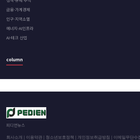
정책·규제 추적
금융·가계경제
인구·지역소멸
에너지·AI인프라
AI·테크 산업
column
피디언뉴스
회사소개
|
이용약관
|
청소년보호정책
|
개인정보취급방침
|
이메일무단수