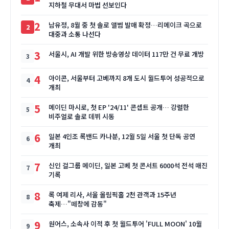
지하철 무대서 마법 선보인다
2
남유정, 8월 중 첫 솔로 앨범 발매 확정…리메이크 곡으로
대중과 소통 나선다
3
서울시, AI 개발 위한 방송영상 데이터 117만 건 무료 개방
4
아이콘, 서울부터 고베까지 8개 도시 월드투어 성공적으로
개최
5
메이딘 마시로, 첫 EP '24/11' 콘셉트 공개… 강렬한
비주얼로 솔로 데뷔 시동
6
일본 4인조 록밴드 카나분, 12월 5일 서울 첫 단독 공연
개최
7
신인 걸그룹 메이딘, 일본 고베 첫 콘서트 6000석 전석 매진
기록
8
록 여제 리사, 서울 올림픽홀 2천 관객과 15주년
축제…"떼창에 감동"
9
원어스, 소속사 이적 후 첫 월드투어 'FULL MOON' 10월