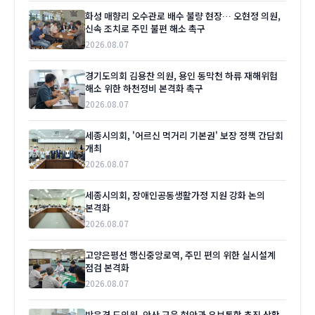
화성 매향리 오수관로 배수 불량 현장… 오현정 의원,
신속 조치로 주민 불편 해소 촉구
2026.08.07
경기도의회 김용찬 의원, 용인 동막천 하류 재해위험
해소 위한 하천정비 본격화 촉구
2026.08.07
세종시의회, '어르신 먹거리 기본권' 보장 정책 간담회
개최
2026.08.07
세종시의회, 장애인공동생활가정 지원 강화 논의
본격화
2026.08.07
고양은평선 행신중앙로역, 주민 편의 위한 실시설계
점검 본격화
2026.08.07
박은경 도의원, 안산 교육 현안과 유보통합 추진 상황