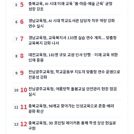
5
충북교육, AI 시대 미래 교육 '몸·마음·예술 근육' 균형
성장 강조
6
경남교육청, AI 시대 학교도서관 담당자 직무 역량 강화
연수 실시
7
경남교육청, 교육복지사 133명 실습 연수 개최... 맞춤형
교육복지 강화 나서
8
대전교육청, 181명 규모 교원 인사 단행…미래 교육 위한
인재 중용
9
전남광주교육청, 학교운동부 지도자 맞춤형 연수 운영으로
전문성 강화
10
전남광주교육청, 여름방학 돌봄교실 안전관리 현장 점검
실시
11
충북교육청, 98개교 찾아가는 인성교육으로 존중·배려
문화 확산
12
충북교육청, 3D 프린팅 메이커톤 통해 학생 상상 현실로
구현