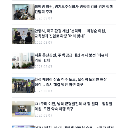
최혜경 의원, 경기도주식회사 경쟁력 강화 위한 정책
간담회 주재
2026.08.07
안양시, 학교 환경 개선 '본격화'... 최경순 의원,
교육청과 진입로 확장 '머리 맞대'
2026.08.07
서울 용산공원, 주택 공급 대신 녹지 보전 '최유희
의원' 반대
2026.08.07
화성 매향리 상습 침수 도로, 오진택 도의원 현장
점검... 즉시 해결 방안 마련 촉구
2026.08.07
GH 구리 이전, 남북 균형발전의 새 장 열다…임창열
의원, 도민 약속 이행 촉구
2026.08.07
인천시의회, 제7기 대학생 인턴십 수료… 6주간 의정