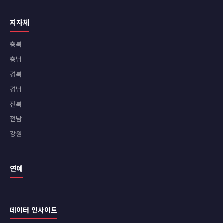
지자체
충북
충남
경북
경남
전북
전남
강원
연예
데이터 인사이트