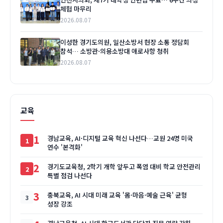
체험 마무리
2026.08.07
이성한 경기도의원, 일산소방서 현장 소통 정담회
참석… 소방관·의용소방대 애로사항 청취
2026.08.07
교육
1
경남교육, AI·디지털 교육 혁신 나선다…교원 24명 미국
연수 '본격화'
2
경기도교육청, 2학기 개학 앞두고 폭염 대비 학교 안전관리
특별 점검 나선다
3
충북교육, AI 시대 미래 교육 '몸·마음·예술 근육' 균형
성장 강조