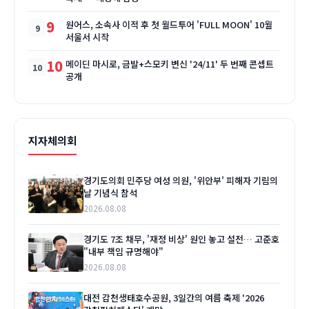
9
원어스, 소속사 이적 후 첫 월드투어 'FULL MOON' 10월
서울서 시작
10
메이딘 마시로, 금발+스모키 변신 '24/11' 두 번째 콘셉트
공개
지자체의회
경기도의회 민주당 여성 의원, '위안부' 피해자 기림의
날 기념식 참석
2026.08.08
경기도 7조 채무, '재정 비상' 원인 놓고 설전… 고준호
"내부 책임 규명해야"
2026.08.08
대전 갑천생태호수공원, 3일간의 여름 축제 '2026