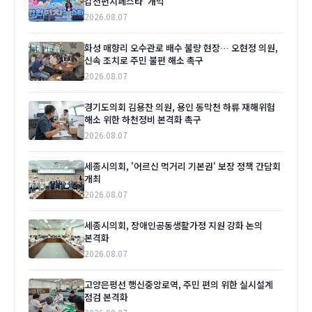
갑천펀치페스타' 개막
2026.08.07
화성 매향리 오수관로 배수 불량 현장… 오현정 의원,
신속 조치로 주민 불편 해소 촉구
2026.08.07
경기도의회 김용찬 의원, 용인 동막천 하류 재해위험
해소 위한 하천정비 본격화 촉구
2026.08.07
세종시의회, '어르신 먹거리 기본권' 보장 정책 간담회
개최
2026.08.07
세종시의회, 장애인공동생활가정 지원 강화 논의
본격화
2026.08.07
고양은평선 행신중앙로역, 주민 편의 위한 실시설계
점검 본격화