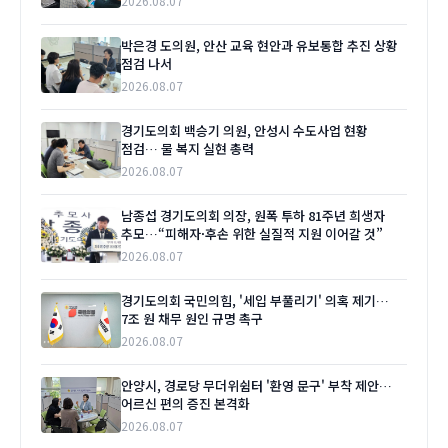
2026.08.07
박은경 도의원, 안산 교육 현안과 유보통합 추진 상황
점검 나서
2026.08.07
경기도의회 백승기 의원, 안성시 수도사업 현황
점검… 물 복지 실현 총력
2026.08.07
남종섭 경기도의회 의장, 원폭 투하 81주년 희생자
추모…“피해자·후손 위한 실질적 지원 이어갈 것”
2026.08.07
경기도의회 국민의힘, '세입 부풀리기' 의혹 제기…
7조 원 채무 원인 규명 촉구
2026.08.07
안양시, 경로당 무더위쉼터 '환영 문구' 부착 제안…
어르신 편의 증진 본격화
2026.08.07