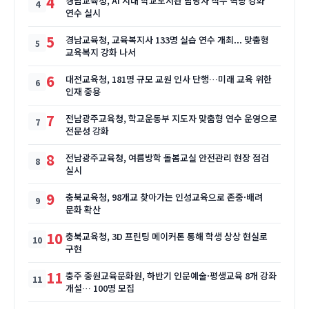
4
경남교육청, AI 시대 학교도서관 담당자 직무 역량 강화
연수 실시
5
경남교육청, 교육복지사 133명 실습 연수 개최... 맞춤형
교육복지 강화 나서
6
대전교육청, 181명 규모 교원 인사 단행…미래 교육 위한
인재 중용
7
전남광주교육청, 학교운동부 지도자 맞춤형 연수 운영으로
전문성 강화
8
전남광주교육청, 여름방학 돌봄교실 안전관리 현장 점검
실시
9
충북교육청, 98개교 찾아가는 인성교육으로 존중·배려
문화 확산
10
충북교육청, 3D 프린팅 메이커톤 통해 학생 상상 현실로
구현
11
충주 중원교육문화원, 하반기 인문예술·평생교육 8개 강좌
개설… 100명 모집