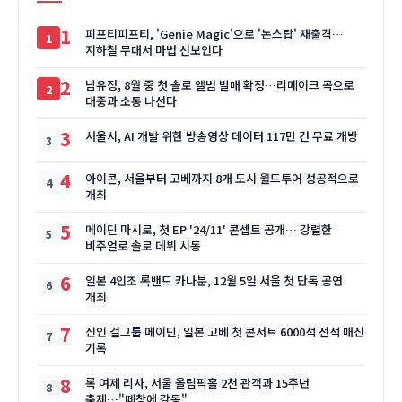
1
피프티피프티, 'Genie Magic'으로 '논스탑' 재출격…
지하철 무대서 마법 선보인다
2
남유정, 8월 중 첫 솔로 앨범 발매 확정…리메이크 곡으로
대중과 소통 나선다
3
서울시, AI 개발 위한 방송영상 데이터 117만 건 무료 개방
4
아이콘, 서울부터 고베까지 8개 도시 월드투어 성공적으로
개최
5
메이딘 마시로, 첫 EP '24/11' 콘셉트 공개… 강렬한
비주얼로 솔로 데뷔 시동
6
일본 4인조 록밴드 카나분, 12월 5일 서울 첫 단독 공연
개최
7
신인 걸그룹 메이딘, 일본 고베 첫 콘서트 6000석 전석 매진
기록
8
록 여제 리사, 서울 올림픽홀 2천 관객과 15주년
축제…"떼창에 감동"