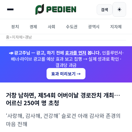
☀️
검색
정치
경제
사회
수도권
광역시
지자체
홈
>
지자체
>
경남
📣 광고주님 — 광고, 하기 전에
효과를 먼저
봅니다.
인플루언서·
배너·라이브 광고를 예상 효과 보고 집행 → 실제 성과로 확인 ·
결과당 과금
효과 미리보기 →
거창 남하면, 제54회 어버이날 경로잔치 개최…
어르신 250여 명 초청
‘사랑해, 감사해, 건강해’ 슬로건 아래 감사와 존경의
마음 전해