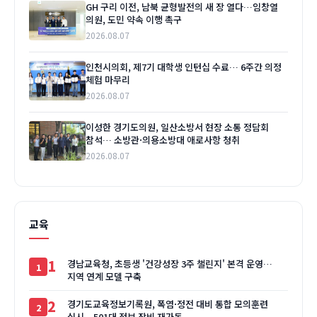
GH 구리 이전, 남북 균형발전의 새 장 열다…임창열
의원, 도민 약속 이행 촉구
2026.08.07
인천시의회, 제7기 대학생 인턴십 수료… 6주간 의정
체험 마무리
2026.08.07
이성한 경기도의원, 일산소방서 현장 소통 정담회
참석… 소방관·의용소방대 애로사항 청취
2026.08.07
교육
1
경남교육청, 초등생 '건강성장 3주 챌린지' 본격 운영…
지역 연계 모델 구축
2
경기도교육정보기록원, 폭염·정전 대비 통합 모의훈련
실시…501대 정보 장비 재가동