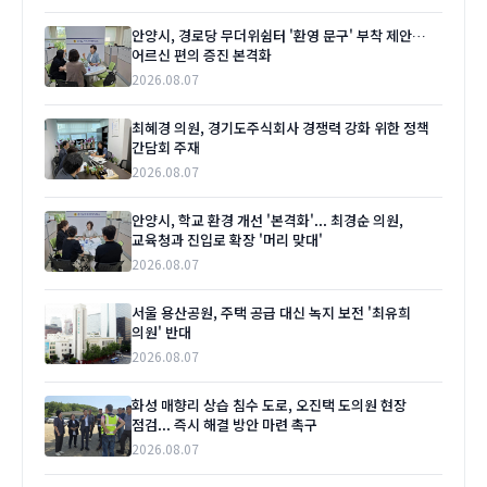
안양시, 경로당 무더위쉼터 '환영 문구' 부착 제안…
어르신 편의 증진 본격화
2026.08.07
최혜경 의원, 경기도주식회사 경쟁력 강화 위한 정책
간담회 주재
2026.08.07
안양시, 학교 환경 개선 '본격화'... 최경순 의원,
교육청과 진입로 확장 '머리 맞대'
2026.08.07
서울 용산공원, 주택 공급 대신 녹지 보전 '최유희
의원' 반대
2026.08.07
화성 매향리 상습 침수 도로, 오진택 도의원 현장
점검... 즉시 해결 방안 마련 촉구
2026.08.07