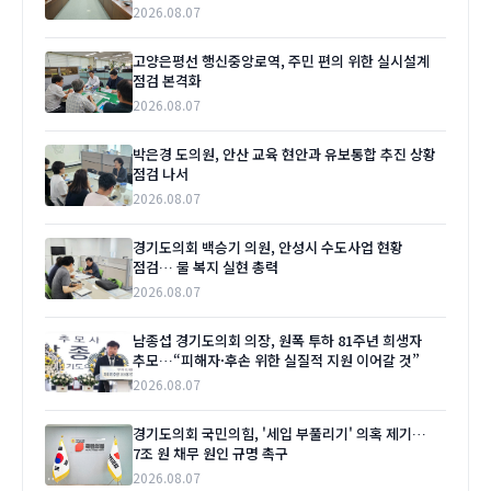
2026.08.07
고양은평선 행신중앙로역, 주민 편의 위한 실시설계
점검 본격화
2026.08.07
박은경 도의원, 안산 교육 현안과 유보통합 추진 상황
점검 나서
2026.08.07
경기도의회 백승기 의원, 안성시 수도사업 현황
점검… 물 복지 실현 총력
2026.08.07
남종섭 경기도의회 의장, 원폭 투하 81주년 희생자
추모…“피해자·후손 위한 실질적 지원 이어갈 것”
2026.08.07
경기도의회 국민의힘, '세입 부풀리기' 의혹 제기…
7조 원 채무 원인 규명 촉구
2026.08.07