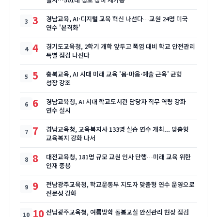
3
경남교육, AI·디지털 교육 혁신 나선다…교원 24명 미국
연수 '본격화'
4
경기도교육청, 2학기 개학 앞두고 폭염 대비 학교 안전관리
특별 점검 나선다
5
충북교육, AI 시대 미래 교육 '몸·마음·예술 근육' 균형
성장 강조
6
경남교육청, AI 시대 학교도서관 담당자 직무 역량 강화
연수 실시
7
경남교육청, 교육복지사 133명 실습 연수 개최... 맞춤형
교육복지 강화 나서
8
대전교육청, 181명 규모 교원 인사 단행…미래 교육 위한
인재 중용
9
전남광주교육청, 학교운동부 지도자 맞춤형 연수 운영으로
전문성 강화
10
전남광주교육청, 여름방학 돌봄교실 안전관리 현장 점검