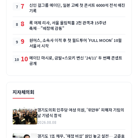
7
신인 걸그룹 메이딘, 일본 고베 첫 콘서트 6000석 전석 매진
기록
8
록 여제 리사, 서울 올림픽홀 2천 관객과 15주년
축제…"떼창에 감동"
9
원어스, 소속사 이적 후 첫 월드투어 'FULL MOON' 10월
서울서 시작
10
메이딘 마시로, 금발+스모키 변신 '24/11' 두 번째 콘셉트
공개
지자체의회
경기도의회 민주당 여성 의원, '위안부' 피해자 기림의
날 기념식 참석
2026.08.08
경기도 7조 채무, '재정 비상' 원인 놓고 설전… 고준호