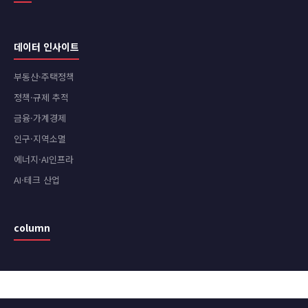
데이터 인사이트
부동산·주택정책
정책·규제 추적
금융·가계경제
인구·지역소멸
에너지·AI인프라
AI·테크 산업
column