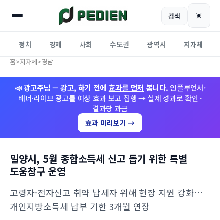
☀️
검색
정치
경제
사회
수도권
광역시
지자체
홈
>
지자체
>
경남
📣 광고주님 — 광고, 하기 전에
효과를 먼저
봅니다.
인플루언서·
배너·라이브 광고를 예상 효과 보고 집행 → 실제 성과로 확인 ·
결과당 과금
효과 미리보기 →
밀양시, 5월 종합소득세 신고 돕기 위한 특별
도움창구 운영
고령자·전자신고 취약 납세자 위해 현장 지원 강화…
개인지방소득세 납부 기한 3개월 연장