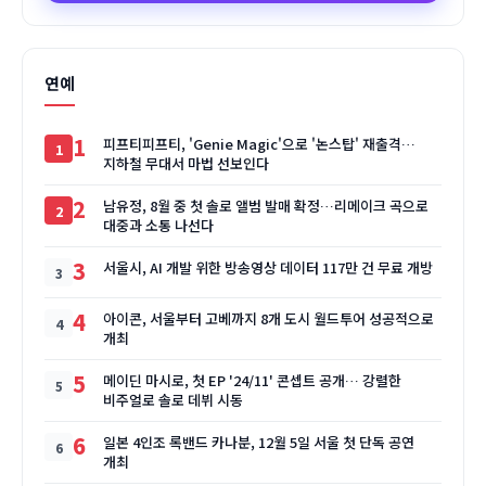
연예
1
피프티피프티, 'Genie Magic'으로 '논스탑' 재출격…
지하철 무대서 마법 선보인다
2
남유정, 8월 중 첫 솔로 앨범 발매 확정…리메이크 곡으로
대중과 소통 나선다
3
서울시, AI 개발 위한 방송영상 데이터 117만 건 무료 개방
4
아이콘, 서울부터 고베까지 8개 도시 월드투어 성공적으로
개최
5
메이딘 마시로, 첫 EP '24/11' 콘셉트 공개… 강렬한
비주얼로 솔로 데뷔 시동
6
일본 4인조 록밴드 카나분, 12월 5일 서울 첫 단독 공연
개최