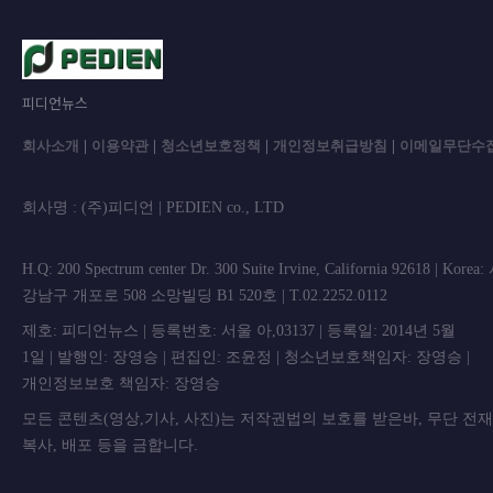
피디언뉴스
회사소개
|
이용약관
|
청소년보호정책
|
개인정보취급방침
|
이메일무단수
회사명 : (주)피디언 | PEDIEN co., L
H.Q: 200 Spectrum center Dr. 300 Suite Irvine, California 92618 | Korea
강남구 개포로 508 소망빌딩 B1 520호 | T.02.2252.0112
제호: 피디언뉴스 | 등록번호: 서울 아,03137 | 등록일: 2014년 5월
1일 | 발행인: 장영승 | 편집인: 조윤정 | 청소년보호책임자: 장영승 |
개인정보보호 책임자: 장영승
모든 콘텐츠(영상,기사, 사진)는 저작권법의 보호를 받은바, 무단 전
복사, 배포 등을 금합니