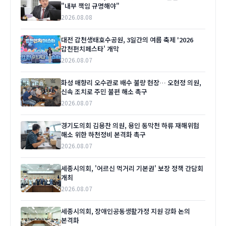
"내부 책임 규명해야"
2026.08.08
대전 갑천생태호수공원, 3일간의 여름 축제 '2026
갑천펀치페스타' 개막
2026.08.07
화성 매향리 오수관로 배수 불량 현장… 오현정 의원,
신속 조치로 주민 불편 해소 촉구
2026.08.07
경기도의회 김용찬 의원, 용인 동막천 하류 재해위험
해소 위한 하천정비 본격화 촉구
2026.08.07
세종시의회, '어르신 먹거리 기본권' 보장 정책 간담회
개최
2026.08.07
세종시의회, 장애인공동생활가정 지원 강화 논의
본격화