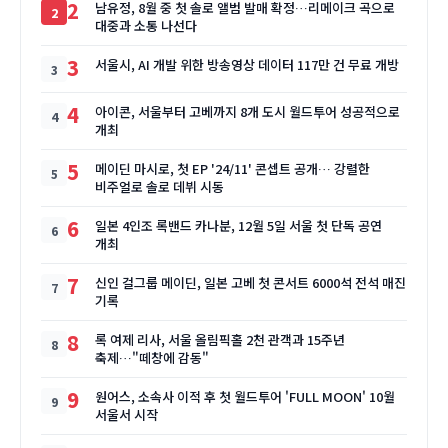
2
남유정, 8월 중 첫 솔로 앨범 발매 확정…리메이크 곡으로
대중과 소통 나선다
3
서울시, AI 개발 위한 방송영상 데이터 117만 건 무료 개방
4
아이콘, 서울부터 고베까지 8개 도시 월드투어 성공적으로
개최
5
메이딘 마시로, 첫 EP '24/11' 콘셉트 공개… 강렬한
비주얼로 솔로 데뷔 시동
6
일본 4인조 록밴드 카나분, 12월 5일 서울 첫 단독 공연
개최
7
신인 걸그룹 메이딘, 일본 고베 첫 콘서트 6000석 전석 매진
기록
8
록 여제 리사, 서울 올림픽홀 2천 관객과 15주년
축제…"떼창에 감동"
9
원어스, 소속사 이적 후 첫 월드투어 'FULL MOON' 10월
서울서 시작