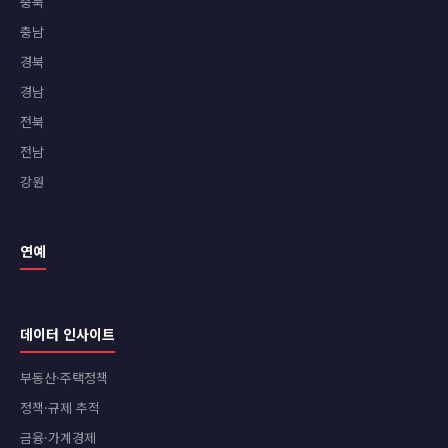
충북
충남
경북
경남
전북
전남
강원
연예
데이터 인사이트
부동산·주택정책
정책·규제 추적
금융·가계경제