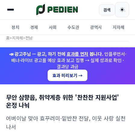
☀️
검색
정치
경제
사회
수도권
광역시
지자체
홈
>
지자체
>
전남
📣 광고주님 — 광고, 하기 전에
효과를 먼저
봅니다.
인플루언서·
배너·라이브 광고를 예상 효과 보고 집행 → 실제 성과로 확인 ·
결과당 과금
효과 미리보기 →
무안 삼향읍, 취약계층 위한 '찬찬찬 지원사업'
온정 나눠
어버이날 맞아 효꾸러미·밑반찬 전달, 이웃 사랑 실천
나서