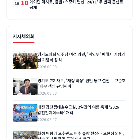
10
메이딘 마시로, 금발+스모키 변신 '24/11' 두 번째 콘셉트
공개
지자체의회
경기도의회 민주당 여성 의원, '위안부' 피해자 기림의
날 기념식 참석
2026.08.08
경기도 7조 채무, '재정 비상' 원인 놓고 설전… 고준호
"내부 책임 규명해야"
2026.08.08
대전 갑천생태호수공원, 3일간의 여름 축제 '2026
갑천펀치페스타' 개막
2026.08.07
화성 매향리 오수관로 배수 불량 현장… 오현정 의원,
신속 조치로 주민 불편 해소 촉구