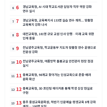
6
경남교육청, AI 시대 학교도서관 담당자 직무 역량 강화
연수 실시
7
경남교육청, 교육복지사 133명 실습 연수 개최... 맞춤형
교육복지 강화 나서
8
대전교육청, 181명 규모 교원 인사 단행…미래 교육 위한
인재 중용
9
전남광주교육청, 학교운동부 지도자 맞춤형 연수 운영으로
전문성 강화
10
전남광주교육청, 여름방학 돌봄교실 안전관리 현장 점검
실시
11
충북교육청, 98개교 찾아가는 인성교육으로 존중·배려
문화 확산
12
충북교육청, 3D 프린팅 메이커톤 통해 학생 상상 현실로
구현
13
충주 중원교육문화원, 하반기 인문예술·평생교육 8개 강좌
개설… 100명 모집