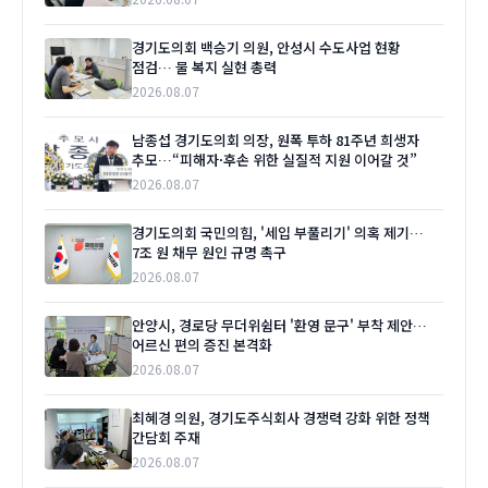
경기도의회 백승기 의원, 안성시 수도사업 현황
점검… 물 복지 실현 총력
2026.08.07
남종섭 경기도의회 의장, 원폭 투하 81주년 희생자
추모…“피해자·후손 위한 실질적 지원 이어갈 것”
2026.08.07
경기도의회 국민의힘, '세입 부풀리기' 의혹 제기…
7조 원 채무 원인 규명 촉구
2026.08.07
안양시, 경로당 무더위쉼터 '환영 문구' 부착 제안…
어르신 편의 증진 본격화
2026.08.07
최혜경 의원, 경기도주식회사 경쟁력 강화 위한 정책
간담회 주재
2026.08.07