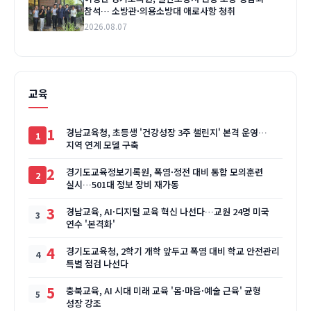
참석… 소방관·의용소방대 애로사항 청취
2026.08.07
교육
1
경남교육청, 초등생 '건강성장 3주 챌린지' 본격 운영…
지역 연계 모델 구축
2
경기도교육정보기록원, 폭염·정전 대비 통합 모의훈련
실시…501대 정보 장비 재가동
3
경남교육, AI·디지털 교육 혁신 나선다…교원 24명 미국
연수 '본격화'
4
경기도교육청, 2학기 개학 앞두고 폭염 대비 학교 안전관리
특별 점검 나선다
5
충북교육, AI 시대 미래 교육 '몸·마음·예술 근육' 균형
성장 강조