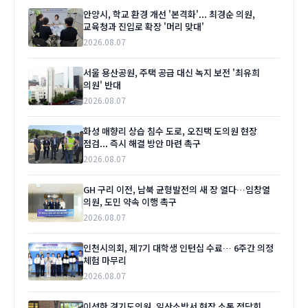
안양시, 학교 환경 개선 '본격화'... 최경순 의원,
교육청과 진입로 확장 '머리 맞대'
2026.08.07
서울 용산공원, 주택 공급 대신 녹지 보전 '최유희
의원' 반대
2026.08.07
화성 매향리 상습 침수 도로, 오진택 도의원 현장
점검... 즉시 해결 방안 마련 촉구
2026.08.07
GH 구리 이전, 남북 균형발전의 새 장 열다…임창열
의원, 도민 약속 이행 촉구
2026.08.07
인천시의회, 제7기 대학생 인턴십 수료… 6주간 의정
체험 마무리
2026.08.07
이성한 경기도의원, 일산소방서 현장 소통 정담회