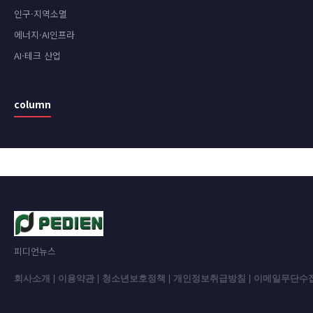
인구·지역소멸
에너지·AI인프라
AI·테크 산업
column
피디언뉴스
회사소개
|
이용약관
|
청소년보호정책
|
개인정보취급방침
|
이메일무단수