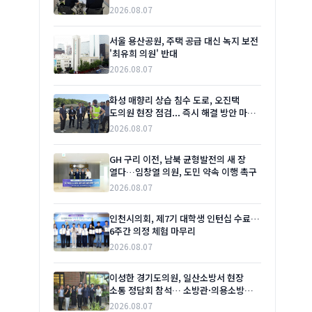
맞대'
2026.08.07
서울 용산공원, 주택 공급 대신 녹지 보전
'최유희 의원' 반대
2026.08.07
화성 매향리 상습 침수 도로, 오진택
도의원 현장 점검... 즉시 해결 방안 마련
촉구
2026.08.07
GH 구리 이전, 남북 균형발전의 새 장
열다…임창열 의원, 도민 약속 이행 촉구
2026.08.07
인천시의회, 제7기 대학생 인턴십 수료…
6주간 의정 체험 마무리
2026.08.07
이성한 경기도의원, 일산소방서 현장
소통 정담회 참석… 소방관·의용소방대
애로사항 청취
2026.08.07