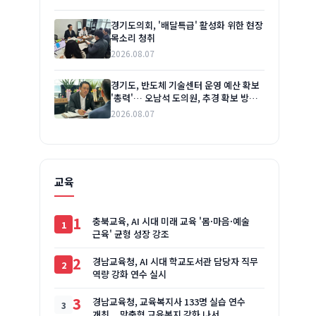
경기도의회, '배달특급' 활성화 위한 현장
목소리 청취
2026.08.07
경기도, 반도체 기술센터 운영 예산 확보
'총력'… 오남석 도의원, 추경 확보 방안
논의
2026.08.07
교육
1
충북교육, AI 시대 미래 교육 '몸·마음·예술
근육' 균형 성장 강조
2
경남교육청, AI 시대 학교도서관 담당자 직무
역량 강화 연수 실시
3
경남교육청, 교육복지사 133명 실습 연수
개최... 맞춤형 교육복지 강화 나서