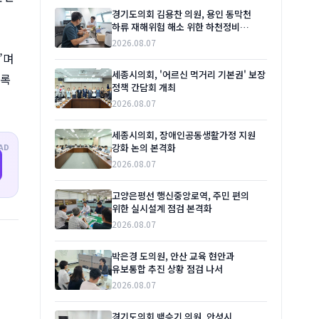
경기도의회 김용찬 의원, 용인 동막천
하류 재해위험 해소 위한 하천정비
본격화 촉구
2026.08.07
”며
세종시의회, '어르신 먹거리 기본권' 보장
도록
정책 간담회 개최
2026.08.07
세종시의회, 장애인공동생활가정 지원
강화 논의 본격화
AD
2026.08.07
고양은평선 행신중앙로역, 주민 편의
위한 실시설계 점검 본격화
2026.08.07
박은경 도의원, 안산 교육 현안과
유보통합 추진 상황 점검 나서
2026.08.07
경기도의회 백승기 의원, 안성시