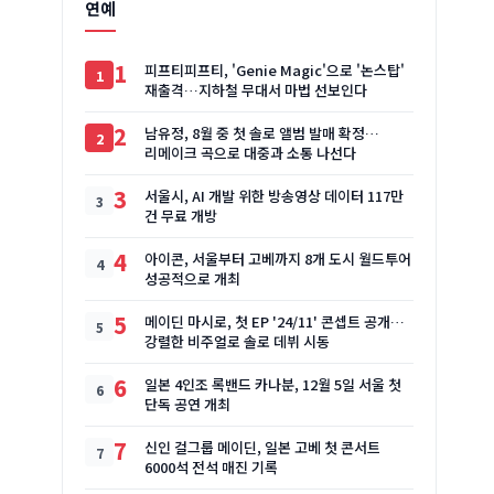
연예
1
피프티피프티, 'Genie Magic'으로 '논스탑'
재출격…지하철 무대서 마법 선보인다
2
남유정, 8월 중 첫 솔로 앨범 발매 확정…
리메이크 곡으로 대중과 소통 나선다
3
서울시, AI 개발 위한 방송영상 데이터 117만
건 무료 개방
4
아이콘, 서울부터 고베까지 8개 도시 월드투어
성공적으로 개최
5
메이딘 마시로, 첫 EP '24/11' 콘셉트 공개…
강렬한 비주얼로 솔로 데뷔 시동
6
일본 4인조 록밴드 카나분, 12월 5일 서울 첫
단독 공연 개최
7
신인 걸그룹 메이딘, 일본 고베 첫 콘서트
6000석 전석 매진 기록