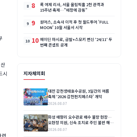
8
록 여제 리사, 서울 올림픽홀 2천 관객과
15주년 축제…"떼창에 감동"
9
원어스, 소속사 이적 후 첫 월드투어 'FULL
MOON' 10월 서울서 시작
부
10
메이딘 마시로, 금발+스모키 변신 '24/11' 두
번째 콘셉트 공개
정산
반드시
지자체의회
대전 갑천생태호수공원, 3일간의 여름
축제 '2026 갑천펀치페스타' 개막
2026.08.07
화성 매향리 오수관로 배수 불량 현장…
오현정 의원, 신속 조치로 주민 불편 해소
촉구
2026.08.07
관련