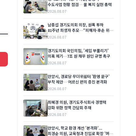
수도사업 현황 점검… 물 복지 실현 총력
2026.08.07
남종섭 경기도의회 의장, 원폭 투하
81주년 희생자 추모…“피해자·후손 위한
실질적 지원 이어갈 것”
2026.08.07
경기도의회 국민의힘, '세입 부풀리기'
의혹 제기…7조 원 채무 원인 규명 촉구
2026.08.07
안양시, 경로당 무더위쉼터 '환영 문구'
부착 제안… 어르신 편의 증진 본격화
2026.08.07
최혜경 의원, 경기도주식회사 경쟁력
강화 위한 정책 간담회 주재
2026.08.07
안양시, 학교 환경 개선 '본격화'...
최경순 의원, 교육청과 진입로 확장 '머리