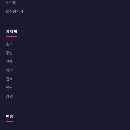
제주도
울산광역시
지자체
충북
충남
경북
경남
전북
전남
강원
연예