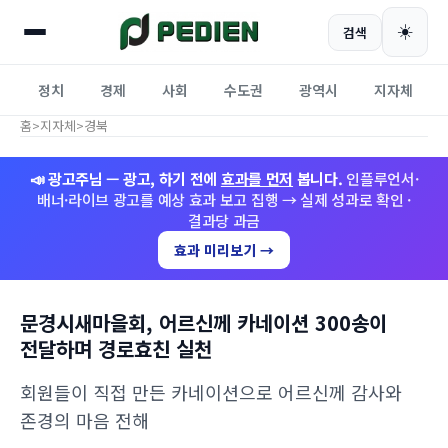
☀️
검색
정치
경제
사회
수도권
광역시
지자체
홈
>
지자체
>
경북
📣 광고주님 — 광고, 하기 전에
효과를 먼저
봅니다.
인플루언서·
배너·라이브 광고를 예상 효과 보고 집행 → 실제 성과로 확인 ·
결과당 과금
효과 미리보기 →
문경시새마을회, 어르신께 카네이션 300송이
전달하며 경로효친 실천
회원들이 직접 만든 카네이션으로 어르신께 감사와
존경의 마음 전해