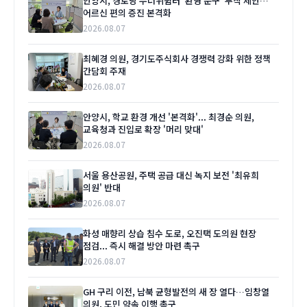
안양시, 경로당 무더위쉼터 '환영 문구' 부착 제안…
어르신 편의 증진 본격화
2026.08.07
최혜경 의원, 경기도주식회사 경쟁력 강화 위한 정책
간담회 주재
2026.08.07
안양시, 학교 환경 개선 '본격화'... 최경순 의원,
교육청과 진입로 확장 '머리 맞대'
2026.08.07
서울 용산공원, 주택 공급 대신 녹지 보전 '최유희
의원' 반대
2026.08.07
화성 매향리 상습 침수 도로, 오진택 도의원 현장
점검... 즉시 해결 방안 마련 촉구
2026.08.07
GH 구리 이전, 남북 균형발전의 새 장 열다…임창열
의원, 도민 약속 이행 촉구