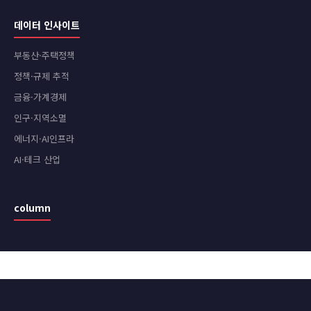
데이터 인사이트
부동산·주택정책
정책·규제 추적
금융·가계경제
인구·지역소멸
에너지·AI인프라
AI·테크 산업
column