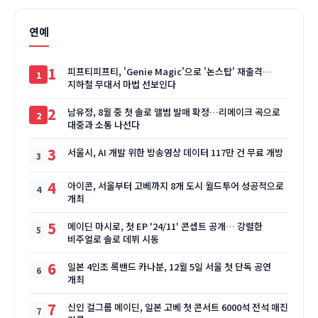
연예
1
피프티피프티, 'Genie Magic'으로 '논스탑' 재출격…
지하철 무대서 마법 선보인다
2
남유정, 8월 중 첫 솔로 앨범 발매 확정…리메이크 곡으로
대중과 소통 나선다
3
서울시, AI 개발 위한 방송영상 데이터 117만 건 무료 개방
4
아이콘, 서울부터 고베까지 8개 도시 월드투어 성공적으로
개최
5
메이딘 마시로, 첫 EP '24/11' 콘셉트 공개… 강렬한
비주얼로 솔로 데뷔 시동
6
일본 4인조 록밴드 카나분, 12월 5일 서울 첫 단독 공연
개최
7
신인 걸그룹 메이딘, 일본 고베 첫 콘서트 6000석 전석 매진