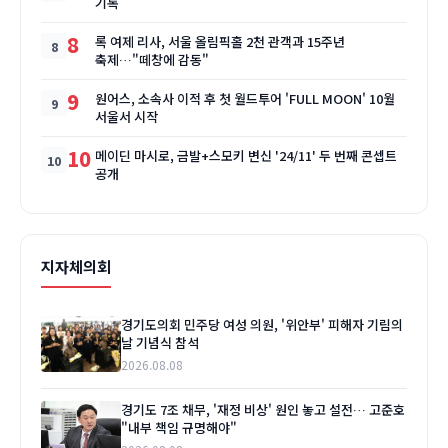
기록
8
록 여제 리사, 서울 올림픽홀 2천 관객과 15주년
축제…"떼창에 감동"
9
원어스, 소속사 이적 후 첫 월드투어 'FULL MOON' 10월
서울서 시작
10
메이딘 마시로, 금발+스모키 변신 '24/11' 두 번째 콘셉트
공개
지자체의회
경기도의회 민주당 여성 의원, '위안부' 피해자 기림의
날 기념식 참석
2026.08.08
경기도 7조 채무, '재정 비상' 원인 놓고 설전… 고준호
"내부 책임 규명해야"