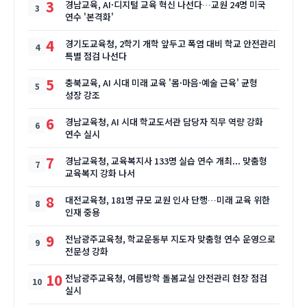
3
경남교육, AI·디지털 교육 혁신 나선다…교원 24명 미국
연수 '본격화'
4
경기도교육청, 2학기 개학 앞두고 폭염 대비 학교 안전관리
특별 점검 나선다
5
충북교육, AI 시대 미래 교육 '몸·마음·예술 근육' 균형
성장 강조
6
경남교육청, AI 시대 학교도서관 담당자 직무 역량 강화
연수 실시
7
경남교육청, 교육복지사 133명 실습 연수 개최... 맞춤형
교육복지 강화 나서
8
대전교육청, 181명 규모 교원 인사 단행…미래 교육 위한
인재 중용
9
전남광주교육청, 학교운동부 지도자 맞춤형 연수 운영으로
전문성 강화
10
전남광주교육청, 여름방학 돌봄교실 안전관리 현장 점검
실시