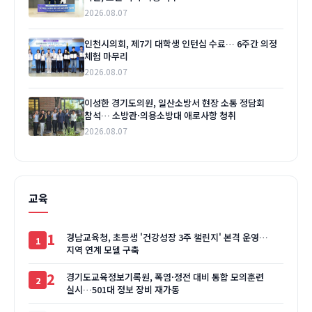
2026.08.07
인천시의회, 제7기 대학생 인턴십 수료… 6주간 의정
체험 마무리
2026.08.07
이성한 경기도의원, 일산소방서 현장 소통 정담회
참석… 소방관·의용소방대 애로사항 청취
2026.08.07
교육
1
경남교육청, 초등생 '건강성장 3주 챌린지' 본격 운영…
지역 연계 모델 구축
2
경기도교육정보기록원, 폭염·정전 대비 통합 모의훈련
실시…501대 정보 장비 재가동