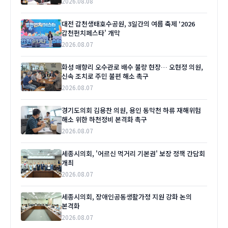
2026.08.08
대전 갑천생태호수공원, 3일간의 여름 축제 '2026
갑천펀치페스타' 개막
2026.08.07
화성 매향리 오수관로 배수 불량 현장… 오현정 의원,
신속 조치로 주민 불편 해소 촉구
2026.08.07
경기도의회 김용찬 의원, 용인 동막천 하류 재해위험
해소 위한 하천정비 본격화 촉구
2026.08.07
세종시의회, '어르신 먹거리 기본권' 보장 정책 간담회
개최
2026.08.07
세종시의회, 장애인공동생활가정 지원 강화 논의
본격화
2026.08.07