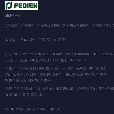
피디언뉴스
회사소개
|
이용약관
|
청소년보호정책
|
개인정보취급방침
|
이메일무단수
회사명 : (주)피디언 | PEDIEN co., L
H.Q: 200 Spectrum center Dr. 300 Suite Irvine, California 92618 | Korea
강남구 개포로 508 소망빌딩 B1 520호 | T.02.2252.0112
제호: 피디언뉴스 | 등록번호: 서울 아,03137 | 등록일: 2014년 5월
1일 | 발행인: 장영승 | 편집인: 조윤정 | 청소년보호책임자: 장영승 |
개인정보보호 책임자: 장영승
모든 콘텐츠(영상,기사, 사진)는 저작권법의 보호를 받은바, 무단 전
복사, 배포 등을 금합니
PEDIEN©ALLRIGHTS RESERVED.