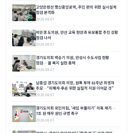
고양은평선 행신중앙로역, 주민 편의 위한 실시설계
점검 본격화
2026.08.07
박은경 도의원, 안산 교육 현안과 유보통합 추진 상황
점검 나서
2026.08.07
경기도의회 백승기 의원, 안성시 수도사업 현황
점검… 물 복지 실현 총력
2026.08.07
남종섭 경기도의회 의장, 원폭 투하 81주년 희생자
추모…“피해자·후손 위한 실질적 지원 이어갈 것”
2026.08.07
경기도의회 국민의힘, '세입 부풀리기' 의혹 제기…
7조 원 채무 원인 규명 촉구
2026.08.07