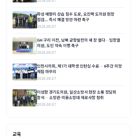
2026.08.07
화성 매향리 상습 침수 도로, 오진택 도의원 현장
점검... 즉시 해결 방안 마련 촉구
2026.08.07
GH 구리 이전, 남북 균형발전의 새 장 열다…임창열
의원, 도민 약속 이행 촉구
2026.08.07
인천시의회, 제7기 대학생 인턴십 수료… 6주간 의정
체험 마무리
2026.08.07
이성한 경기도의원, 일산소방서 현장 소통 정담회
참석… 소방관·의용소방대 애로사항 청취
2026.08.07
교육