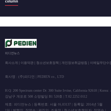
column
피디언뉴스
회사소개
|
이용약관
|
청소년보호정책
|
개인정보취급방침
|
이메일무단수
회사명 : (주)피디언 | PEDIEN co., L
H.Q: 200 Spectrum center Dr. 300 Suite Irvine, California 92618 | Korea
강남구 개포로 508 소망빌딩 B1 520호 | T.02.2252.0112
제호: 피디언뉴스 | 등록번호: 서울 아,03137 | 등록일: 2014년 5월
1일 | 발행인: 장영승 | 편집인: 조윤정 | 청소년보호책임자: 장영승 |