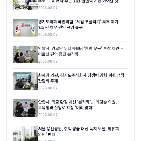
추모…“피해자·후손 위한 실질적 지원 이어갈 것”
2026.08.07
경기도의회 국민의힘, '세입 부풀리기' 의혹 제기…
7조 원 채무 원인 규명 촉구
2026.08.07
안양시, 경로당 무더위쉼터 '환영 문구' 부착 제안…
어르신 편의 증진 본격화
2026.08.07
최혜경 의원, 경기도주식회사 경쟁력 강화 위한 정책
간담회 주재
2026.08.07
안양시, 학교 환경 개선 '본격화'... 최경순 의원,
교육청과 진입로 확장 '머리 맞대'
2026.08.07
서울 용산공원, 주택 공급 대신 녹지 보전 '최유희
의원' 반대