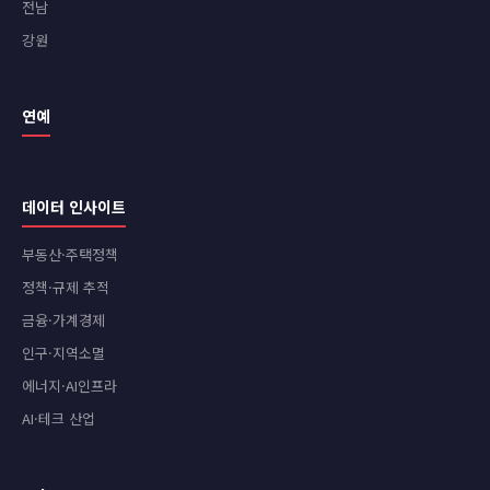
전남
강원
연예
데이터 인사이트
부동산·주택정책
정책·규제 추적
금융·가계경제
인구·지역소멸
에너지·AI인프라
AI·테크 산업