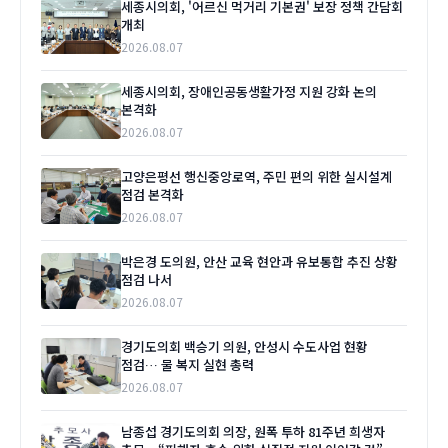
세종시의회, '어르신 먹거리 기본권' 보장 정책 간담회
개최
2026.08.07
세종시의회, 장애인공동생활가정 지원 강화 논의
본격화
2026.08.07
고양은평선 행신중앙로역, 주민 편의 위한 실시설계
점검 본격화
2026.08.07
박은경 도의원, 안산 교육 현안과 유보통합 추진 상황
점검 나서
2026.08.07
경기도의회 백승기 의원, 안성시 수도사업 현황
점검… 물 복지 실현 총력
2026.08.07
남종섭 경기도의회 의장, 원폭 투하 81주년 희생자