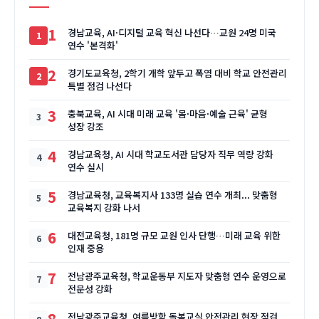
1
경남교육, AI·디지털 교육 혁신 나선다…교원 24명 미국
연수 '본격화'
2
경기도교육청, 2학기 개학 앞두고 폭염 대비 학교 안전관리
특별 점검 나선다
3
충북교육, AI 시대 미래 교육 '몸·마음·예술 근육' 균형
성장 강조
4
경남교육청, AI 시대 학교도서관 담당자 직무 역량 강화
연수 실시
5
경남교육청, 교육복지사 133명 실습 연수 개최... 맞춤형
교육복지 강화 나서
6
대전교육청, 181명 규모 교원 인사 단행…미래 교육 위한
인재 중용
7
전남광주교육청, 학교운동부 지도자 맞춤형 연수 운영으로
전문성 강화
8
전남광주교육청, 여름방학 돌봄교실 안전관리 현장 점검