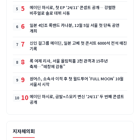
5
메이딘 마시로, 첫 EP '24/11' 콘셉트 공개… 강렬한
비주얼로 솔로 데뷔 시동
6
일본 4인조 록밴드 카나분, 12월 5일 서울 첫 단독 공연
개최
7
신인 걸그룹 메이딘, 일본 고베 첫 콘서트 6000석 전석 매진
기록
8
록 여제 리사, 서울 올림픽홀 2천 관객과 15주년
축제…"떼창에 감동"
9
원어스, 소속사 이적 후 첫 월드투어 'FULL MOON' 10월
서울서 시작
10
메이딘 마시로, 금발+스모키 변신 '24/11' 두 번째 콘셉트
공개
지자체의회