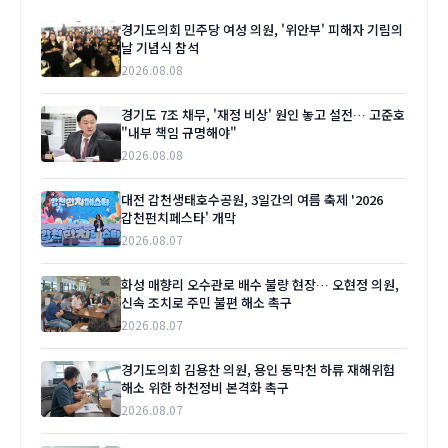
경기도의회 민주당 여성 의원, '위안부' 피해자 기림의
날 기념식 참석
2026.08.08
경기도 7조 채무, '재정 비상' 원인 놓고 설전… 고준호
"내부 책임 규명해야"
2026.08.08
대전 갑천생태호수공원, 3일간의 여름 축제 '2026
갑천펀치페스타' 개막
2026.08.07
화성 매향리 오수관로 배수 불량 현장… 오현정 의원,
신속 조치로 주민 불편 해소 촉구
2026.08.07
경기도의회 김용찬 의원, 용인 동막천 하류 재해위험
해소 위한 하천정비 본격화 촉구
2026.08.07