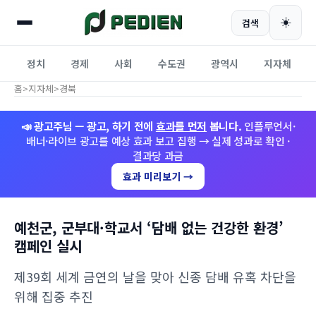
☀️
검색
정치
경제
사회
수도권
광역시
지자체
홈
>
지자체
>
경북
📣 광고주님 — 광고, 하기 전에
효과를 먼저
봅니다.
인플루언서·
배너·라이브 광고를 예상 효과 보고 집행 → 실제 성과로 확인 ·
결과당 과금
효과 미리보기 →
예천군, 군부대·학교서 ‘담배 없는 건강한 환경’
캠페인 실시
제39회 세계 금연의 날을 맞아 신종 담배 유혹 차단을
위해 집중 추진