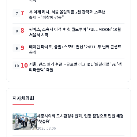
7
록 여제 리사, 서울 올림픽홀 2천 관객과 15주년
축제…"떼창에 감동"
8
원어스, 소속사 이적 후 첫 월드투어 'FULL MOON' 10월
서울서 시작
9
메이딘 마시로, 금발+스모키 변신 '24/11' 두 번째 콘셉트
공개
10
서울, 댄스 열기 후끈…글로벌 리그 IDL '원밀리언' vs '잼
리퍼블릭' 격돌
지자체의회
세종시의회 도시환경위원회, 현장 점검으로 민원 해결
'첫걸음'
2026.08.06