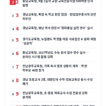
2
충남교육청, 9월 1일자 교원·교육전문직원 500여명 인사
발령
3
경남교육청, 폭염 속 학교 현장 점검…현업업무종사자 안전
최우선
4
경남교육청, 영남 역사 현장서 '평화통일 실천 연수' 실시
5
경기도교육청, 뉴질랜드 학생들 마음 사로잡은 K-문화 체험
'성공적'
6
충남교육청, 2027학년도 수능 원서 접수 연수 실시…
온라인 시스템 활용 강화
7
전남광주교육청, 가족 독서 캠프 성황리 개최…학생·
학부모 40명 참가
8
경남 초등교사 2명, 대한민국 수학·정보교육상 동시 수상
쾌거
9
전남광주교육청, 초·중등 체육교사 수업 전문성 강화
본격화