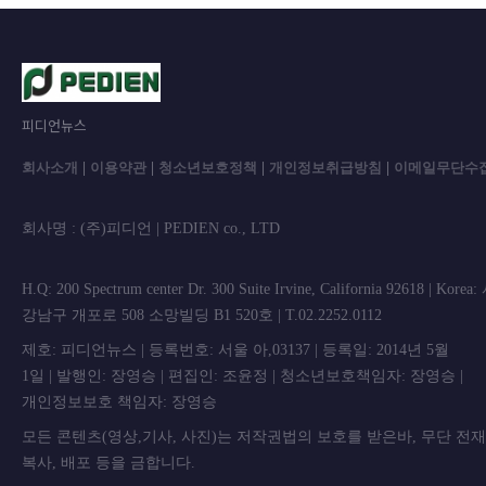
피디언뉴스
회사소개
|
이용약관
|
청소년보호정책
|
개인정보취급방침
|
이메일무단수
회사명 : (주)피디언 | PEDIEN co., L
H.Q: 200 Spectrum center Dr. 300 Suite Irvine, California 92618 | Korea
강남구 개포로 508 소망빌딩 B1 520호 | T.02.2252.0112
제호: 피디언뉴스 | 등록번호: 서울 아,03137 | 등록일: 2014년 5월
1일 | 발행인: 장영승 | 편집인: 조윤정 | 청소년보호책임자: 장영승 |
개인정보보호 책임자: 장영승
모든 콘텐츠(영상,기사, 사진)는 저작권법의 보호를 받은바, 무단 전
복사, 배포 등을 금합니