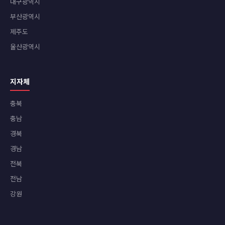
대구광역시
부산광역시
제주도
울산광역시
지자체
충북
충남
경북
경남
전북
전남
강원