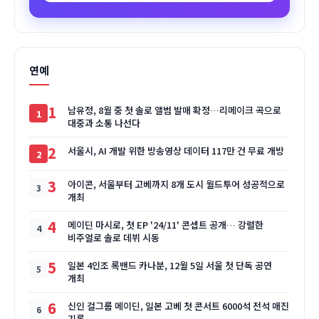
연예
1
남유정, 8월 중 첫 솔로 앨범 발매 확정…리메이크 곡으로
대중과 소통 나선다
2
서울시, AI 개발 위한 방송영상 데이터 117만 건 무료 개방
3
아이콘, 서울부터 고베까지 8개 도시 월드투어 성공적으로
개최
4
메이딘 마시로, 첫 EP '24/11' 콘셉트 공개… 강렬한
비주얼로 솔로 데뷔 시동
5
일본 4인조 록밴드 카나분, 12월 5일 서울 첫 단독 공연
개최
6
신인 걸그룹 메이딘, 일본 고베 첫 콘서트 6000석 전석 매진
기록