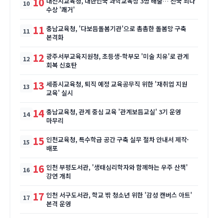
10
대전시교육청, 대한민국 과학교육상 3명 배출… 전국 최다
수상 '쾌거'
11
충남교육청, '다보듬돌봄기관'으로 촘촘한 돌봄망 구축
본격화
12
광주서부교육지원청, 초등생-학부모 '미술 치유'로 관계
회복 신호탄
13
세종시교육청, 퇴직 예정 교육공무직 위한 '재취업 지원
교육' 실시
14
충남교육청, 관계 중심 교육 '관계보듬교실' 3기 운영
마무리
15
인천교육청, 특수학급 공간 구축 실무 절차 안내서 제작·
배포
16
인천 부평도서관, '생태심리학자와 함께하는 우주 산책'
강연 개최
17
인천 서구도서관, 학교 밖 청소년 위한 '감성 캔버스 아트'
본격 운영