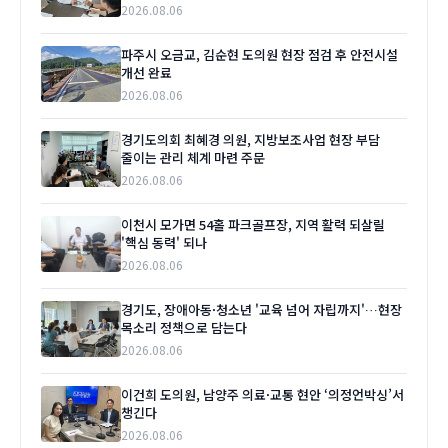
2026.08.06
파주시 오금교, 김순현 도의원 현장 점검 후 안전시설
개선 완료
2026.08.06
경기도의회 최혜경 의원, 지방보조사업 현장 부담
줄이는 관리 체계 마련 주문
2026.08.06
이천시 모가면 54홀 파크골프장, 지역 활력 되살릴
'핵심 동력' 되나
2026.08.06
경기도, 장애아동·청소년 '교육 넘어 자립까지'…현장
목소리 정책으로 담는다
2026.08.06
이건희 도의원, 남양주 의료·교통 현안 ‘의정언박싱’서
챙긴다
2026.08.06