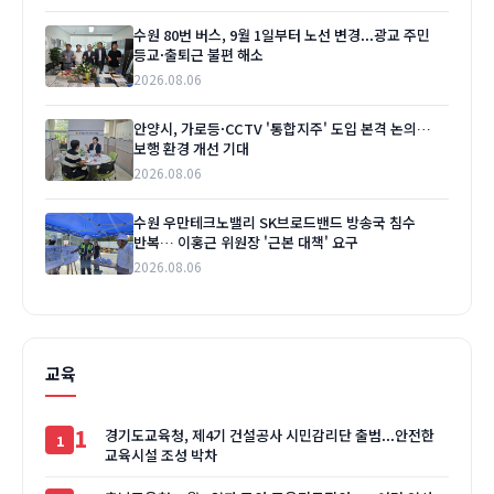
수원 80번 버스, 9월 1일부터 노선 변경...광교 주민
등교·출퇴근 불편 해소
2026.08.06
안양시, 가로등·CCTV '통합지주' 도입 본격 논의…
보행 환경 개선 기대
2026.08.06
수원 우만테크노밸리 SK브로드밴드 방송국 침수
반복… 이홍근 위원장 '근본 대책' 요구
2026.08.06
교육
1
경기도교육청, 제4기 건설공사 시민감리단 출범...안전한
교육시설 조성 박차