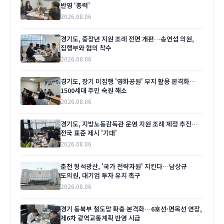
반영 ‘총력’
2026.08.06
경기도, 중장년 지원 조례 전면 개편…송연섭 의원,
집행부와 협의 착수
2026.08.06
경기도, 장기 미집행 '영화공원' 부지 활용 본격화…
1500세대 주민 숙원 해소
2026.08.06
경기도, 지방노동감독관 운영 지원 조례 제정 추진…
전국 표준 제시 '기대'
2026.08.06
춘천 형석광산, '국가 전략자원' 지킨다…남상규
도의원, 대기업 투자 유치 촉구
2026.08.06
경기 동북부 철도망 확충 본격화…6호선·면목선 연장,
제6차 광역교통계획 반영 시급