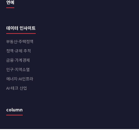
연예
데이터 인사이트
부동산·주택정책
정책·규제 추적
금융·가계경제
인구·지역소멸
에너지·AI인프라
AI·테크 산업
column