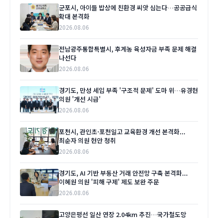
군포시, 아이들 밥상에 친환경 씨앗 심는다…공공급식
확대 본격화
2026.08.06
전남광주통합특별시, 후계농 육성자금 부족 문제 해결
나선다
2026.08.06
경기도, 만성 세입 부족 '구조적 문제' 도마 위…유경현
의원 '개선 시급'
2026.08.06
포천시, 관인초·포천일고 교육환경 개선 본격화...
최순자 의원 현안 청취
2026.08.06
경기도, AI 기반 부동산 거래 안전망 구축 본격화...
이혜원 의원 '피해 구제' 제도 보완 주문
2026.08.06
고양은평선 일산 연장 2.04km 추진…국가철도망