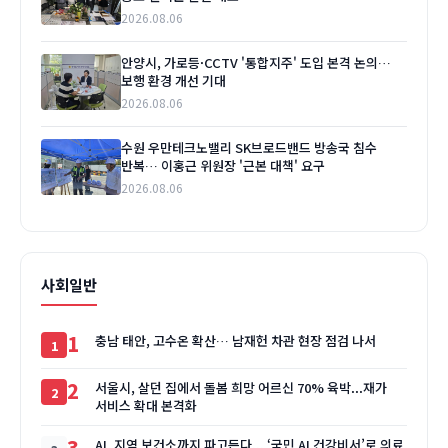
2026.08.06
안양시, 가로등·CCTV '통합지주' 도입 본격 논의…
보행 환경 개선 기대
2026.08.06
수원 우만테크노밸리 SK브로드밴드 방송국 침수
반복… 이홍근 위원장 '근본 대책' 요구
2026.08.06
사회일반
1
충남 태안, 고수온 확산… 남재헌 차관 현장 점검 나서
2
서울시, 살던 집에서 돌봄 희망 어르신 70% 육박...재가
서비스 확대 본격화
3
AI, 지역 보건소까지 파고든다... ‘국민 AI 건강비서’로 의료