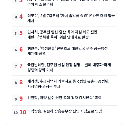
격차 해소 본격화
4
정부24, 8월 7일부터 '자녀 출입국 증명' 온라인 대리 발급
개시
5
인사처, 공무원 임신·출산·육아 지원 제도 전면
개편…'행복한 육아' 위한 안내자료 발간
6
행안부, '행정한류' 콘텐츠로 대한민국 우수 공공행정
세계에 공유
7
국립발레단, 김주원 신임 단장 임명... 발레 대중화·국제
경쟁력 강화 기대
8
세라젬, 수급사업자 기술자료 중국법인 유출…공정위,
시정명령·과징금 부과
9
인천항, 마약 밀수 원천 봉쇄 'N차 감시단속' 총력
10
국악방송, 김은하 방송본부장 신임 사장으로 임명