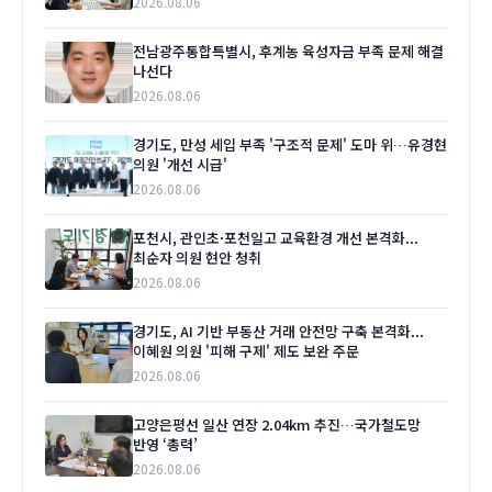
2026.08.06
전남광주통합특별시, 후계농 육성자금 부족 문제 해결
나선다
2026.08.06
경기도, 만성 세입 부족 '구조적 문제' 도마 위…유경현
의원 '개선 시급'
2026.08.06
포천시, 관인초·포천일고 교육환경 개선 본격화...
최순자 의원 현안 청취
2026.08.06
경기도, AI 기반 부동산 거래 안전망 구축 본격화...
이혜원 의원 '피해 구제' 제도 보완 주문
2026.08.06
고양은평선 일산 연장 2.04km 추진…국가철도망
반영 ‘총력’
2026.08.06