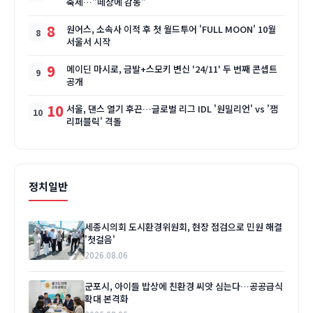
축제…"떼창에 감동"
8
원어스, 소속사 이적 후 첫 월드투어 'FULL MOON' 10월
서울서 시작
9
메이딘 마시로, 금발+스모키 변신 '24/11' 두 번째 콘셉트
공개
10
서울, 댄스 열기 후끈…글로벌 리그 IDL '원밀리언' vs '잼
리퍼블릭' 격돌
정치일반
세종시의회 도시환경위원회, 현장 점검으로 민원 해결
'첫걸음'
2026.08.06
군포시, 아이들 밥상에 친환경 씨앗 심는다…공공급식
확대 본격화