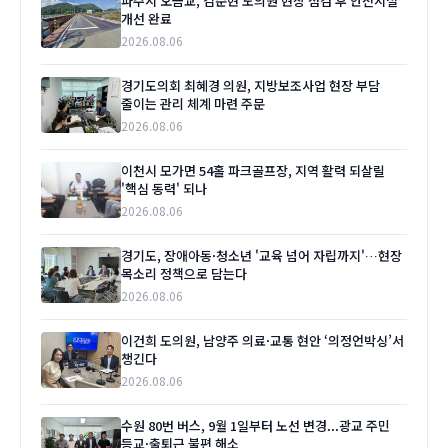
파주시 오금교, 김순현 도의원 현장 점검 후 안전시설
개선 완료
2026.08.06
경기도의회 최혜경 의원, 지방보조사업 현장 부담
줄이는 관리 체계 마련 주문
2026.08.06
이천시 모가면 54홀 파크골프장, 지역 활력 되살릴
'핵심 동력' 되나
2026.08.06
경기도, 장애아동·청소년 '교육 넘어 자립까지'…현장
목소리 정책으로 담는다
2026.08.06
이건희 도의원, 남양주 의료·교통 현안 ‘의정언박싱’서
챙긴다
2026.08.06
수원 80번 버스, 9월 1일부터 노선 변경...광교 주민
등교·출퇴근 불편 해소