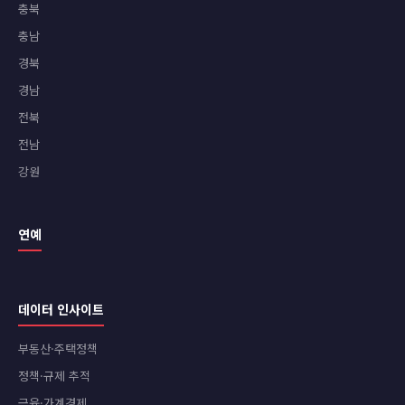
충북
충남
경북
경남
전북
전남
강원
연예
데이터 인사이트
부동산·주택정책
정책·규제 추적
금융·가계경제