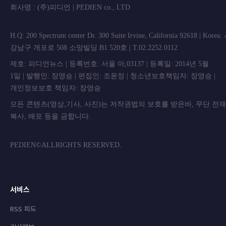
회사명 : (주)피디언 | PEDIEN co., L
H.Q: 200 Spectrum center Dr. 300 Suite Irvine, California 92618 | Korea
강남구 개포로 508 소망빌딩 B1 520호 | T.02.2252.0112
제호: 피디언뉴스 | 등록번호: 서울 아,03137 | 등록일: 2014년 5월
1일 | 발행인: 장영승 | 편집인: 조윤정 | 청소년보호책임자: 장영승 |
개인정보보호 책임자: 장영승
모든 콘텐츠(영상,기사, 사진)는 저작권법의 보호를 받은바, 무단 전
복사, 배포 등을 금합니
PEDIEN©ALLRIGHTS RESERVED.
서비스
RSS 피드