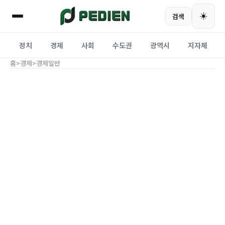
☀️
검색
정치
경제
사회
수도권
광역시
지자체
홈
>
경제
>
경제일반