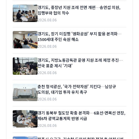
경기도, 중장년 지원 조례 전면 개편…송연섭 의원,
집행부와 협의 착수
2026.08.06
경기도, 장기 미집행 '영화공원' 부지 활용 본격화…
1500세대 주민 숙원 해소
2026.08.06
경기도, 지방노동감독관 운영 지원 조례 제정 추진…
전국 표준 제시 '기대'
2026.08.06
춘천 형석광산, '국가 전략자원' 지킨다…남상규
도의원, 대기업 투자 유치 촉구
2026.08.06
경기 동북부 철도망 확충 본격화…6호선·면목선 연장,
제6차 광역교통계획 반영 시급
2026.08.06