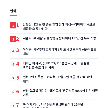
연예
1
남유정, 8월 중 첫 솔로 앨범 발매 확정…리메이크 곡으로
대중과 소통 나선다
2
서울시, AI 개발 위한 방송영상 데이터 117만 건 무료 개방
3
아이콘, 서울부터 고베까지 8개 도시 월드투어 성공적으로
개최
4
메이딘 마시로, 첫 EP '24/11' 콘셉트 공개… 강렬한
비주얼로 솔로 데뷔 시동
5
일본 4인조 록밴드 카나분, 12월 5일 서울 첫 단독 공연
개최
6
신인 걸그룹 메이딘, 일본 고베 첫 콘서트 6000석 전석 매진
기록
7
록 여제 리사, 서울 올림픽홀 2천 관객과 15주년