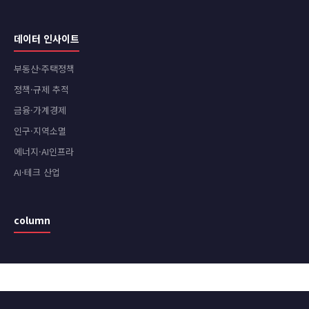
데이터 인사이트
부동산·주택정책
정책·규제 추적
금융·가계경제
인구·지역소멸
에너지·AI인프라
AI·테크 산업
column