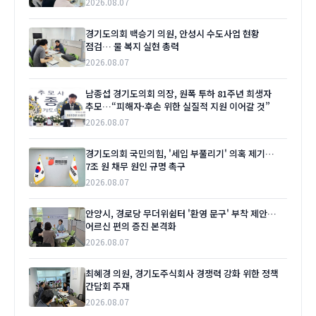
2026.08.07
경기도의회 백승기 의원, 안성시 수도사업 현황
점검… 물 복지 실현 총력
2026.08.07
남종섭 경기도의회 의장, 원폭 투하 81주년 희생자
추모…“피해자·후손 위한 실질적 지원 이어갈 것”
2026.08.07
경기도의회 국민의힘, '세입 부풀리기' 의혹 제기…
7조 원 채무 원인 규명 촉구
2026.08.07
안양시, 경로당 무더위쉼터 '환영 문구' 부착 제안…
어르신 편의 증진 본격화
2026.08.07
최혜경 의원, 경기도주식회사 경쟁력 강화 위한 정책
간담회 주재
2026.08.07