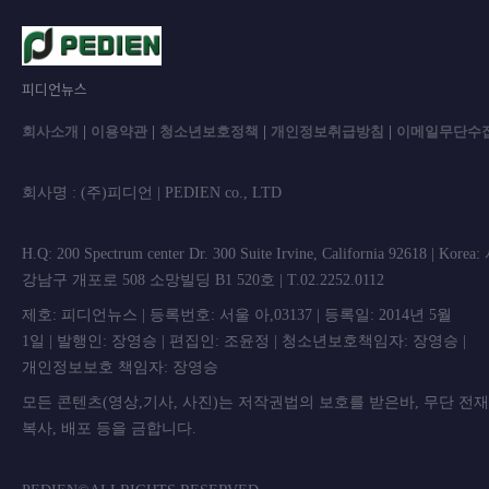
피디언뉴스
회사소개
|
이용약관
|
청소년보호정책
|
개인정보취급방침
|
이메일무단수
회사명 : (주)피디언 | PEDIEN co., L
H.Q: 200 Spectrum center Dr. 300 Suite Irvine, California 92618 | Korea
강남구 개포로 508 소망빌딩 B1 520호 | T.02.2252.0112
제호: 피디언뉴스 | 등록번호: 서울 아,03137 | 등록일: 2014년 5월
1일 | 발행인: 장영승 | 편집인: 조윤정 | 청소년보호책임자: 장영승 |
개인정보보호 책임자: 장영승
모든 콘텐츠(영상,기사, 사진)는 저작권법의 보호를 받은바, 무단 전
복사, 배포 등을 금합니