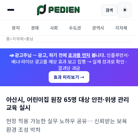
☀️
검색
정치
경제
사회
수도권
광역시
지자체
홈
>
지자체
>
충남
📣 광고주님 — 광고, 하기 전에
효과를 먼저
봅니다.
인플루언서·
배너·라이브 광고를 예상 효과 보고 집행 → 실제 성과로 확인 ·
결과당 과금
효과 미리보기 →
아산시, 어린이집 원장 65명 대상 안전·위생 관리
교육 실시
현장 적용 가능한 실무 노하우 공유… 신뢰받는 보육
환경 조성 박차