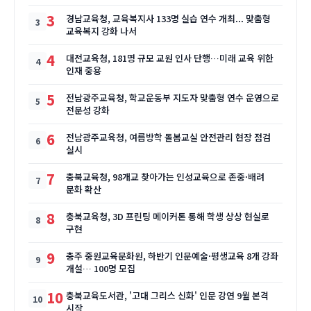
3
경남교육청, 교육복지사 133명 실습 연수 개최... 맞춤형
교육복지 강화 나서
4
대전교육청, 181명 규모 교원 인사 단행…미래 교육 위한
인재 중용
5
전남광주교육청, 학교운동부 지도자 맞춤형 연수 운영으로
전문성 강화
6
전남광주교육청, 여름방학 돌봄교실 안전관리 현장 점검
실시
7
충북교육청, 98개교 찾아가는 인성교육으로 존중·배려
문화 확산
8
충북교육청, 3D 프린팅 메이커톤 통해 학생 상상 현실로
구현
9
충주 중원교육문화원, 하반기 인문예술·평생교육 8개 강좌
개설… 100명 모집
10
충북교육도서관, '고대 그리스 신화' 인문 강연 9월 본격
시작