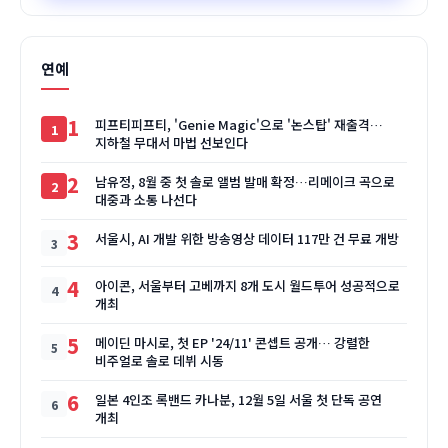
연예
1
피프티피프티, 'Genie Magic'으로 '논스탑' 재출격…
지하철 무대서 마법 선보인다
2
남유정, 8월 중 첫 솔로 앨범 발매 확정…리메이크 곡으로
대중과 소통 나선다
3
서울시, AI 개발 위한 방송영상 데이터 117만 건 무료 개방
4
아이콘, 서울부터 고베까지 8개 도시 월드투어 성공적으로
개최
5
메이딘 마시로, 첫 EP '24/11' 콘셉트 공개… 강렬한
비주얼로 솔로 데뷔 시동
6
일본 4인조 록밴드 카나분, 12월 5일 서울 첫 단독 공연
개최