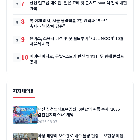
7
신인 걸그룹 메이딘, 일본 고베 첫 콘서트 6000석 전석 매진
기록
8
록 여제 리사, 서울 올림픽홀 2천 관객과 15주년
축제…"떼창에 감동"
9
원어스, 소속사 이적 후 첫 월드투어 'FULL MOON' 10월
서울서 시작
10
메이딘 마시로, 금발+스모키 변신 '24/11' 두 번째 콘셉트
공개
지자체의회
대전 갑천생태호수공원, 3일간의 여름 축제 '2026
갑천펀치페스타' 개막
2026.08.07
화성 매향리 오수관로 배수 불량 현장… 오현정 의원,