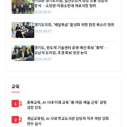
이성한 경기도의원, 일산소방서 현장 소통 정담회
참석… 소방관·의용소방대 애로사항 청취
2026.08.07
경기도의회, '배달특급' 활성화 위한 현장 목소리 청취
2026.08.07
경기도, 반도체 기술센터 운영 예산 확보 '총력'…
오남석 도의원, 추경 확보 방안 논의
2026.08.07
교육
1
충북교육, AI 시대 미래 교육 '몸·마음·예술 근육' 균형
성장 강조
2
경남교육청, AI 시대 학교도서관 담당자 직무 역량 강화
연수 실시