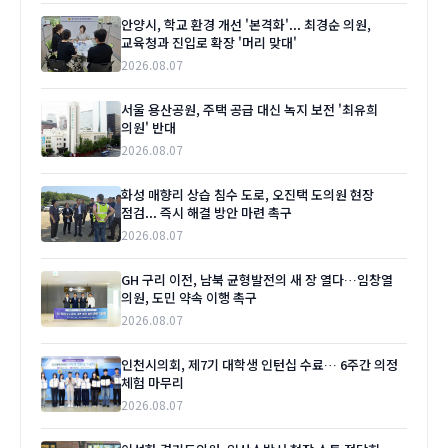
안양시, 학교 환경 개선 '본격화'... 최경순 의원,
교육청과 진입로 확장 '머리 맞대'
2026.08.07
서울 용산공원, 주택 공급 대신 녹지 보전 '최유희
의원' 반대
2026.08.07
화성 매향리 상습 침수 도로, 오진택 도의원 현장
점검... 즉시 해결 방안 마련 촉구
2026.08.07
GH 구리 이전, 남북 균형발전의 새 장 열다…임창열
의원, 도민 약속 이행 촉구
2026.08.07
인천시의회, 제7기 대학생 인턴십 수료… 6주간 의정
체험 마무리
2026.08.07