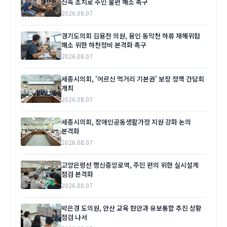
신속 조치로 주민 불편 해소 촉구
2026.08.07
경기도의회 김용찬 의원, 용인 동막천 하류 재해위험
해소 위한 하천정비 본격화 촉구
2026.08.07
세종시의회, '어르신 먹거리 기본권' 보장 정책 간담회
개최
2026.08.07
세종시의회, 장애인공동생활가정 지원 강화 논의
본격화
2026.08.07
고양은평선 행신중앙로역, 주민 편의 위한 실시설계
점검 본격화
2026.08.07
박은경 도의원, 안산 교육 현안과 유보통합 추진 상황
점검 나서