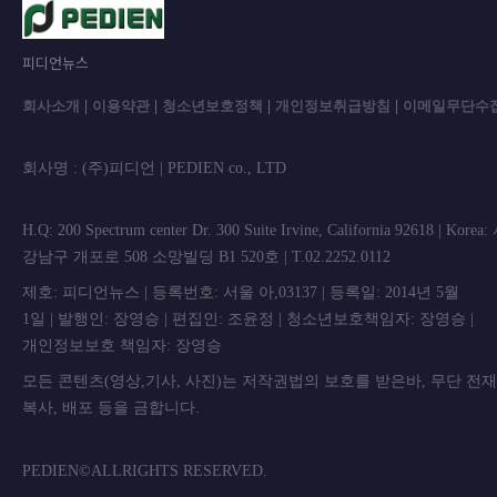
피디언뉴스
회사소개
|
이용약관
|
청소년보호정책
|
개인정보취급방침
|
이메일무단수
회사명 : (주)피디언 | PEDIEN co., L
H.Q: 200 Spectrum center Dr. 300 Suite Irvine, California 92618 | Korea
강남구 개포로 508 소망빌딩 B1 520호 | T.02.2252.0112
제호: 피디언뉴스 | 등록번호: 서울 아,03137 | 등록일: 2014년 5월
1일 | 발행인: 장영승 | 편집인: 조윤정 | 청소년보호책임자: 장영승 |
개인정보보호 책임자: 장영승
모든 콘텐츠(영상,기사, 사진)는 저작권법의 보호를 받은바, 무단 전
복사, 배포 등을 금합니
PEDIEN©ALLRIGHTS RESERVED.