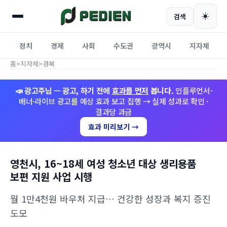
☀️
검색
정치
경제
사회
수도권
광역시
지자체
홈
>
지자체
>
경북
📣 광고주님 — 광고, 하기 전에
효과를 먼저
봅니다.
인플루언서·
배너·라이브 광고를 예상 효과 보고 집행 → 실제 성과로 확인 ·
결과당 과금
효과 미리보기 →
영천시, 16~18세 여성 청소년 대상 생리용품
보편 지원 사업 시행
월 1만4천원 바우처 지급… 건강한 성장과 복지 증진
도모