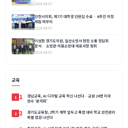
2026.08.07
인천시의회, 제7기 대학생 인턴십 수료… 6주간 의정
체험 마무리
2026.08.07
이성한 경기도의원, 일산소방서 현장 소통 정담회
참석… 소방관·의용소방대 애로사항 청취
2026.08.07
교육
1
경남교육, AI·디지털 교육 혁신 나선다…교원 24명 미국
연수 '본격화'
2
경기도교육청, 2학기 개학 앞두고 폭염 대비 학교 안전관리
특별 점검 나선다