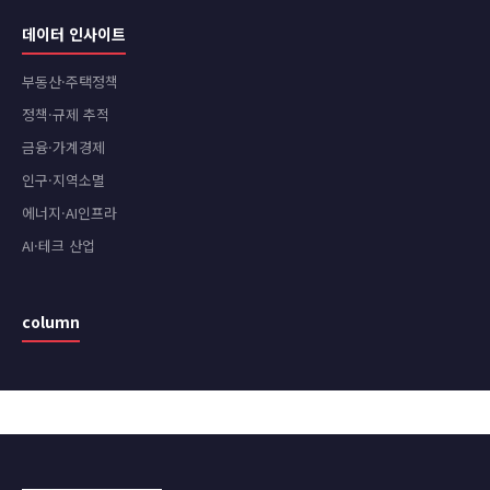
데이터 인사이트
부동산·주택정책
정책·규제 추적
금융·가계경제
인구·지역소멸
에너지·AI인프라
AI·테크 산업
column