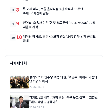
8
록 여제 리사, 서울 올림픽홀 2천 관객과 15주년
축제…"떼창에 감동"
9
원어스, 소속사 이적 후 첫 월드투어 'FULL MOON' 10월
서울서 시작
10
메이딘 마시로, 금발+스모키 변신 '24/11' 두 번째 콘셉트
공개
지자체의회
경기도의회 민주당 여성 의원, '위안부' 피해자 기림의
날 기념식 참석
2026.08.08
경기도 7조 채무, '재정 비상' 원인 놓고 설전… 고준호
"내부 책임 규명해야"
2026.08.08