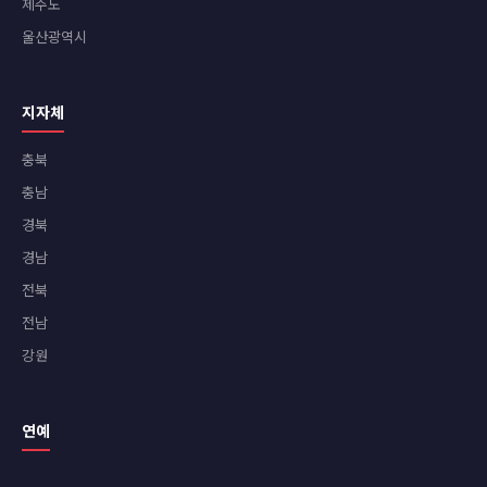
제주도
울산광역시
지자체
충북
충남
경북
경남
전북
전남
강원
연예