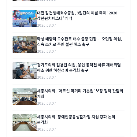
대전 갑천생태호수공원, 3일간의 여름 축제 '2026
갑천펀치페스타' 개막
2026.08.07
화성 매향리 오수관로 배수 불량 현장… 오현정 의원,
신속 조치로 주민 불편 해소 촉구
2026.08.07
경기도의회 김용찬 의원, 용인 동막천 하류 재해위험
해소 위한 하천정비 본격화 촉구
2026.08.07
세종시의회, '어르신 먹거리 기본권' 보장 정책 간담회
개최
2026.08.07
세종시의회, 장애인공동생활가정 지원 강화 논의
본격화
2026.08.07