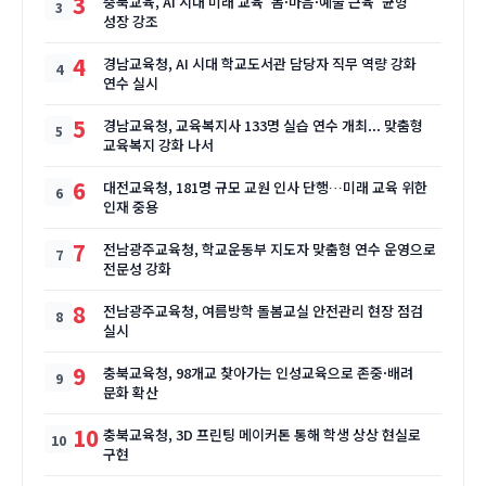
3
충북교육, AI 시대 미래 교육 '몸·마음·예술 근육' 균형
성장 강조
4
경남교육청, AI 시대 학교도서관 담당자 직무 역량 강화
연수 실시
5
경남교육청, 교육복지사 133명 실습 연수 개최... 맞춤형
교육복지 강화 나서
6
대전교육청, 181명 규모 교원 인사 단행…미래 교육 위한
인재 중용
7
전남광주교육청, 학교운동부 지도자 맞춤형 연수 운영으로
전문성 강화
8
전남광주교육청, 여름방학 돌봄교실 안전관리 현장 점검
실시
9
충북교육청, 98개교 찾아가는 인성교육으로 존중·배려
문화 확산
10
충북교육청, 3D 프린팅 메이커톤 통해 학생 상상 현실로
구현