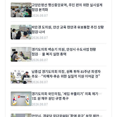
고양은평선 행신중앙로역, 주민 편의 위한 실시설계
점검 본격화
2026.08.07
박은경 도의원, 안산 교육 현안과 유보통합 추진 상황
점검 나서
2026.08.07
경기도의회 백승기 의원, 안성시 수도사업 현황
점검… 물 복지 실현 총력
2026.08.07
남종섭 경기도의회 의장, 원폭 투하 81주년 희생자
추모…“피해자·후손 위한 실질적 지원 이어갈 것”
2026.08.07
경기도의회 국민의힘, '세입 부풀리기' 의혹 제기…
7조 원 채무 원인 규명 촉구
2026.08.07
안양시, 경로당 무더위쉼터 '환영 문구' 부착 제안…