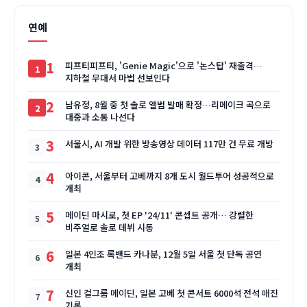
연예
1
피프티피프티, 'Genie Magic'으로 '논스탑' 재출격…
지하철 무대서 마법 선보인다
2
남유정, 8월 중 첫 솔로 앨범 발매 확정…리메이크 곡으로
대중과 소통 나선다
3
서울시, AI 개발 위한 방송영상 데이터 117만 건 무료 개방
4
아이콘, 서울부터 고베까지 8개 도시 월드투어 성공적으로
개최
5
메이딘 마시로, 첫 EP '24/11' 콘셉트 공개… 강렬한
비주얼로 솔로 데뷔 시동
6
일본 4인조 록밴드 카나분, 12월 5일 서울 첫 단독 공연
개최
7
신인 걸그룹 메이딘, 일본 고베 첫 콘서트 6000석 전석 매진
기록