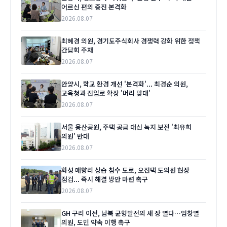
어르신 편의 증진 본격화
2026.08.07
최혜경 의원, 경기도주식회사 경쟁력 강화 위한 정책
간담회 주재
2026.08.07
안양시, 학교 환경 개선 '본격화'... 최경순 의원,
교육청과 진입로 확장 '머리 맞대'
2026.08.07
서울 용산공원, 주택 공급 대신 녹지 보전 '최유희
의원' 반대
2026.08.07
화성 매향리 상습 침수 도로, 오진택 도의원 현장
점검... 즉시 해결 방안 마련 촉구
2026.08.07
GH 구리 이전, 남북 균형발전의 새 장 열다…임창열
의원, 도민 약속 이행 촉구