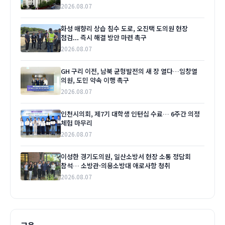
2026.08.07
화성 매향리 상습 침수 도로, 오진택 도의원 현장
점검... 즉시 해결 방안 마련 촉구
2026.08.07
GH 구리 이전, 남북 균형발전의 새 장 열다…임창열
의원, 도민 약속 이행 촉구
2026.08.07
인천시의회, 제7기 대학생 인턴십 수료… 6주간 의정
체험 마무리
2026.08.07
이성한 경기도의원, 일산소방서 현장 소통 정담회
참석… 소방관·의용소방대 애로사항 청취
2026.08.07