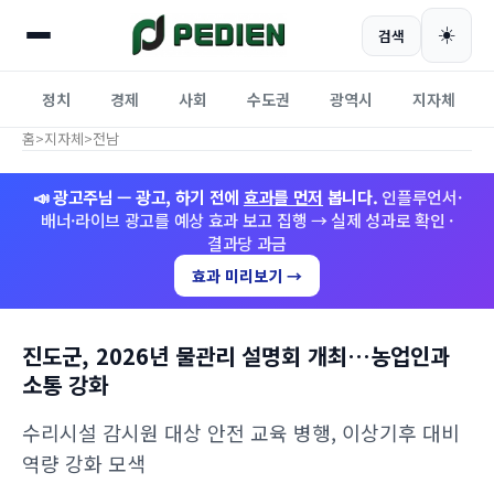
☀️
검색
정치
경제
사회
수도권
광역시
지자체
홈
>
지자체
>
전남
📣 광고주님 — 광고, 하기 전에
효과를 먼저
봅니다.
인플루언서·
배너·라이브 광고를 예상 효과 보고 집행 → 실제 성과로 확인 ·
결과당 과금
효과 미리보기 →
진도군, 2026년 물관리 설명회 개최…농업인과
소통 강화
수리시설 감시원 대상 안전 교육 병행, 이상기후 대비
역량 강화 모색