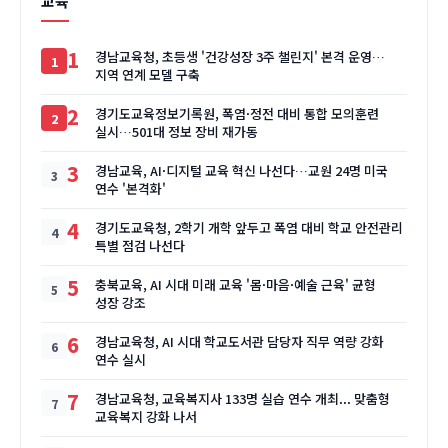
교육
1
경남교육청, 초등생 '건강성장 3주 챌린지' 본격 운영…
지역 연계 모델 구축
2
경기도교육정보기록원, 폭염·정전 대비 통합 모의훈련
실시…501대 정보 장비 재가동
3
경남교육, AI·디지털 교육 혁신 나선다…교원 24명 미국
연수 '본격화'
4
경기도교육청, 2학기 개학 앞두고 폭염 대비 학교 안전관리
특별 점검 나선다
5
충북교육, AI 시대 미래 교육 '몸·마음·예술 근육' 균형
성장 강조
6
경남교육청, AI 시대 학교도서관 담당자 직무 역량 강화
연수 실시
7
경남교육청, 교육복지사 133명 실습 연수 개최... 맞춤형
교육복지 강화 나서