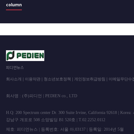
column
피디언뉴스
회사소개
|
이용약관
|
청소년보호정책
|
개인정보취급방침
|
이메일무단수
회사명 : (주)피디언 | PEDIEN co., L
H.Q: 200 Spectrum center Dr. 300 Suite Irvine, California 92618 | Korea
강남구 개포로 508 소망빌딩 B1 520호 | T.02.2252.0112
제호: 피디언뉴스 | 등록번호: 서울 아,03137 | 등록일: 2014년 5월