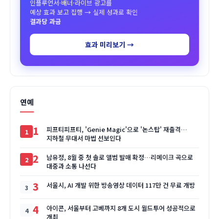
인플루언서·배너·라이브 광고를
예상 효과 보고 집행 → 실제 성과로 확인
결과당 과금
효과 미리보기 →
연예
1
피프티피프티, 'Genie Magic'으로 '논스탑' 재출격…
지하철 무대서 마법 선보인다
2
남유정, 8월 중 첫 솔로 앨범 발매 확정…리메이크 곡으로
대중과 소통 나선다
3
서울시, AI 개발 위한 방송영상 데이터 117만 건 무료 개방
4
아이콘, 서울부터 고베까지 8개 도시 월드투어 성공적으로
개최