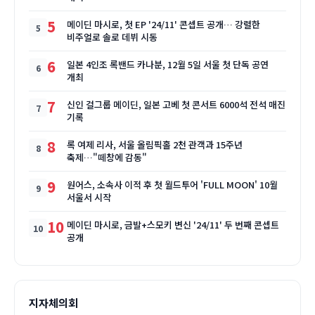
5
메이딘 마시로, 첫 EP '24/11' 콘셉트 공개… 강렬한
비주얼로 솔로 데뷔 시동
6
일본 4인조 록밴드 카나분, 12월 5일 서울 첫 단독 공연
개최
7
신인 걸그룹 메이딘, 일본 고베 첫 콘서트 6000석 전석 매진
기록
8
록 여제 리사, 서울 올림픽홀 2천 관객과 15주년
축제…"떼창에 감동"
9
원어스, 소속사 이적 후 첫 월드투어 'FULL MOON' 10월
서울서 시작
10
메이딘 마시로, 금발+스모키 변신 '24/11' 두 번째 콘셉트
공개
지자체의회