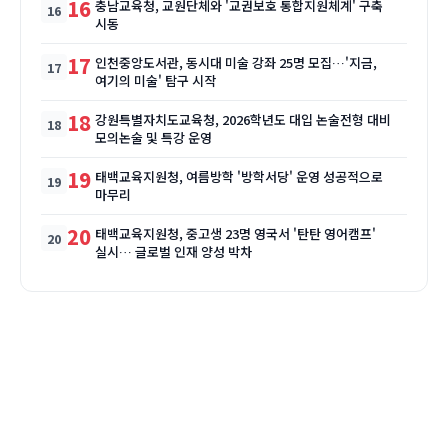
16
충남교육청, 교원단체와 '교권보호 통합지원체계' 구축
시동
17
인천중앙도서관, 동시대 미술 강좌 25명 모집…'지금,
여기의 미술' 탐구 시작
18
강원특별자치도교육청, 2026학년도 대입 논술전형 대비
모의논술 및 특강 운영
19
태백교육지원청, 여름방학 '방학서당' 운영 성공적으로
마무리
20
태백교육지원청, 중고생 23명 영국서 '탄탄 영어캠프'
실시… 글로벌 인재 양성 박차