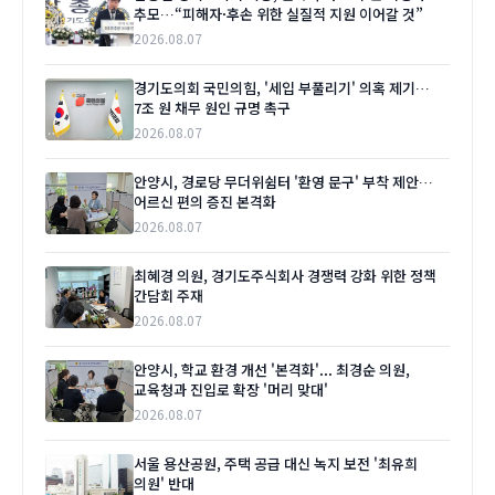
추모…“피해자·후손 위한 실질적 지원 이어갈 것”
2026.08.07
경기도의회 국민의힘, '세입 부풀리기' 의혹 제기…
7조 원 채무 원인 규명 촉구
2026.08.07
안양시, 경로당 무더위쉼터 '환영 문구' 부착 제안…
어르신 편의 증진 본격화
2026.08.07
최혜경 의원, 경기도주식회사 경쟁력 강화 위한 정책
간담회 주재
2026.08.07
안양시, 학교 환경 개선 '본격화'... 최경순 의원,
교육청과 진입로 확장 '머리 맞대'
2026.08.07
서울 용산공원, 주택 공급 대신 녹지 보전 '최유희
의원' 반대