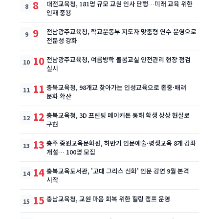
8
대전교육청, 181명 규모 교원 인사 단행…미래 교육 위한
인재 중용
9
전남광주교육청, 학교운동부 지도자 맞춤형 연수 운영으로
전문성 강화
10
전남광주교육청, 여름방학 돌봄교실 안전관리 현장 점검
실시
11
충북교육청, 98개교 찾아가는 인성교육으로 존중·배려
문화 확산
12
충북교육청, 3D 프린팅 메이커톤 통해 학생 상상 현실로
구현
13
충주 중원교육문화원, 하반기 인문예술·평생교육 8개 강좌
개설… 100명 모집
14
충북교육도서관, '고대 그리스 신화' 인문 강연 9월 본격
시작
15
충남교육청, 교원 마음 회복 위한 힐링 캠프 운영