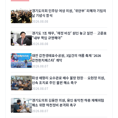
경기도의회 민주당 여성 의원, '위안부' 피해자 기림의
날 기념식 참석
2026.08.08
경기도 7조 채무, '재정 비상' 원인 놓고 설전… 고준호
"내부 책임 규명해야"
2026.08.08
대전 갑천생태호수공원, 3일간의 여름 축제 '2026
갑천펀치페스타' 개막
2026.08.07
화성 매향리 오수관로 배수 불량 현장… 오현정 의원,
신속 조치로 주민 불편 해소 촉구
2026.08.07
경기도의회 김용찬 의원, 용인 동막천 하류 재해위험
해소 위한 하천정비 본격화 촉구
2026.08.07