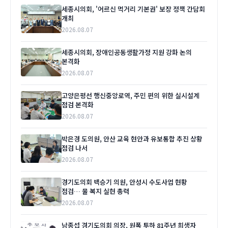
세종시의회, '어르신 먹거리 기본권' 보장 정책 간담회
개최
2026.08.07
세종시의회, 장애인공동생활가정 지원 강화 논의
본격화
2026.08.07
고양은평선 행신중앙로역, 주민 편의 위한 실시설계
점검 본격화
2026.08.07
박은경 도의원, 안산 교육 현안과 유보통합 추진 상황
점검 나서
2026.08.07
경기도의회 백승기 의원, 안성시 수도사업 현황
점검… 물 복지 실현 총력
2026.08.07
남종섭 경기도의회 의장, 원폭 투하 81주년 희생자