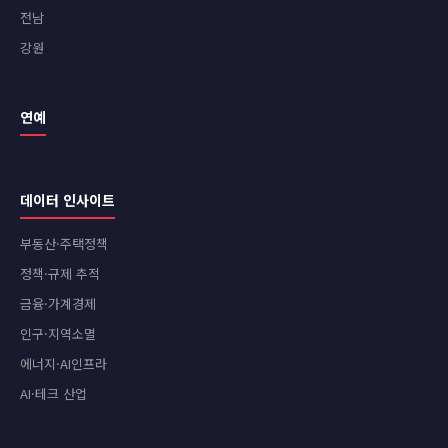
전남
강원
연예
데이터 인사이트
부동산·주택정책
정책·규제 추적
금융·가계경제
인구·지역소멸
에너지·AI인프라
AI·테크 산업