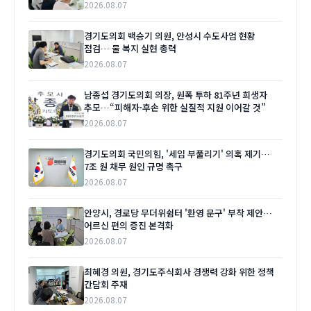
2026.08.07
경기도의회 백승기 의원, 안성시 수도사업 현황
점검… 물 복지 실현 총력
2026.08.07
남종섭 경기도의회 의장, 원폭 투하 81주년 희생자
추모…“피해자·후손 위한 실질적 지원 이어갈 것”
2026.08.07
경기도의회 국민의힘, '세입 부풀리기' 의혹 제기…
7조 원 채무 원인 규명 촉구
2026.08.07
안양시, 경로당 무더위쉼터 '환영 문구' 부착 제안…
어르신 편의 증진 본격화
2026.08.07
최혜경 의원, 경기도주식회사 경쟁력 강화 위한 정책
간담회 주재
2026.08.07