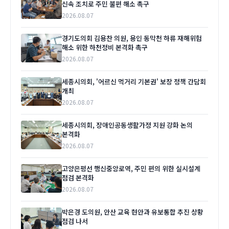
신속 조치로 주민 불편 해소 촉구
2026.08.07
경기도의회 김용찬 의원, 용인 동막천 하류 재해위험
해소 위한 하천정비 본격화 촉구
2026.08.07
세종시의회, '어르신 먹거리 기본권' 보장 정책 간담회
개최
2026.08.07
세종시의회, 장애인공동생활가정 지원 강화 논의
본격화
2026.08.07
고양은평선 행신중앙로역, 주민 편의 위한 실시설계
점검 본격화
2026.08.07
박은경 도의원, 안산 교육 현안과 유보통합 추진 상황
점검 나서