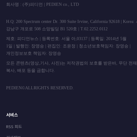
회사명 : (주)피디언 | PEDIEN co., L
H.Q: 200 Spectrum center Dr. 300 Suite Irvine, California 92618 | Korea
강남구 개포로 508 소망빌딩 B1 520호 | T.02.2252.0112
제호: 피디언뉴스 | 등록번호: 서울 아,03137 | 등록일: 2014년 5월
1일 | 발행인: 장영승 | 편집인: 조윤정 | 청소년보호책임자: 장영승 |
개인정보보호 책임자: 장영승
모든 콘텐츠(영상,기사, 사진)는 저작권법의 보호를 받은바, 무단 전
복사, 배포 등을 금합니
PEDIEN©ALLRIGHTS RESERVED.
서비스
RSS 피드