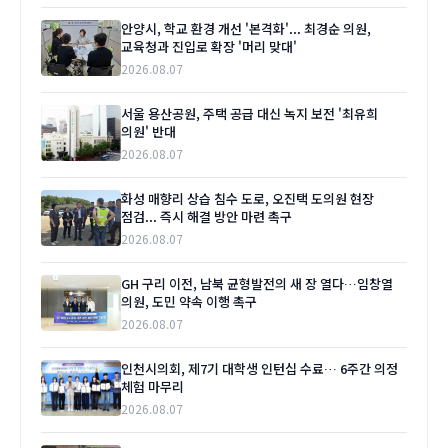
안양시, 학교 환경 개선 '본격화'... 최경순 의원,
교육청과 진입로 확장 '머리 맞대'
2026.08.07
서울 용산공원, 주택 공급 대신 녹지 보전 '최유희
의원' 반대
2026.08.07
화성 매향리 상습 침수 도로, 오진택 도의원 현장
점검... 즉시 해결 방안 마련 촉구
2026.08.07
GH 구리 이전, 남북 균형발전의 새 장 열다…임창열
의원, 도민 약속 이행 촉구
2026.08.07
인천시의회, 제7기 대학생 인턴십 수료… 6주간 의정
체험 마무리
2026.08.07