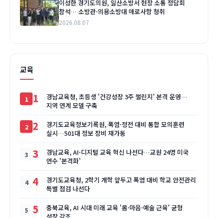
이성한 경기도의원, 일산소방서 현장 소통 정담회
참석… 소방관·의용소방대 애로사항 청취
2026.08.07
교육
1
경남교육청, 초등생 '건강성장 3주 챌린지' 본격 운영…
지역 연계 모델 구축
2
경기도교육정보기록원, 폭염·정전 대비 통합 모의훈련
실시…501대 정보 장비 재가동
3
경남교육, AI·디지털 교육 혁신 나선다…교원 24명 미국
연수 '본격화'
4
경기도교육청, 2학기 개학 앞두고 폭염 대비 학교 안전관리
특별 점검 나선다
5
충북교육, AI 시대 미래 교육 '몸·마음·예술 근육' 균형
성장 강조