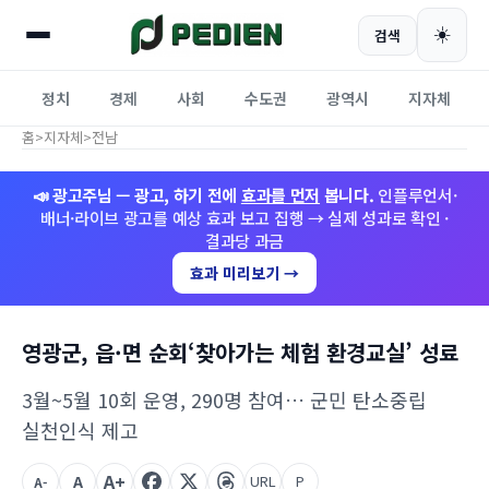
☀️
검색
정치
경제
사회
수도권
광역시
지자체
홈
>
지자체
>
전남
📣 광고주님 — 광고, 하기 전에
효과를 먼저
봅니다.
인플루언서·
배너·라이브 광고를 예상 효과 보고 집행 → 실제 성과로 확인 ·
결과당 과금
효과 미리보기 →
영광군, 읍·면 순회‘찾아가는 체험 환경교실’ 성료
3월~5월 10회 운영, 290명 참여… 군민 탄소중립
실천인식 제고
A+
A
URL
P
A-