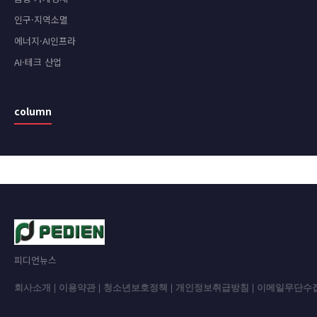
인구·지역소멸
에너지·AI인프라
AI·테크 산업
column
피디언뉴스
회사소개
|
이용약관
|
청소년보호정책
|
개인정보취급방침
|
이메일무단수