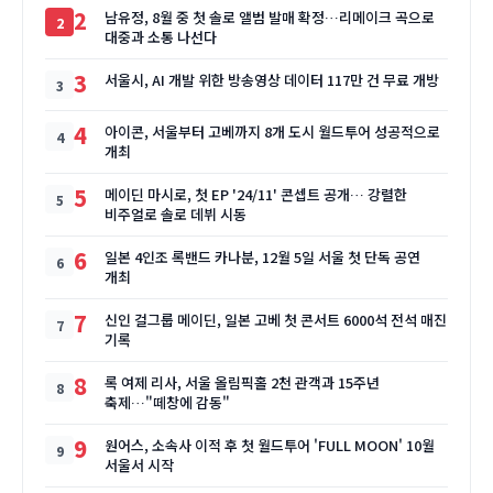
2
남유정, 8월 중 첫 솔로 앨범 발매 확정…리메이크 곡으로
대중과 소통 나선다
3
서울시, AI 개발 위한 방송영상 데이터 117만 건 무료 개방
4
아이콘, 서울부터 고베까지 8개 도시 월드투어 성공적으로
개최
5
메이딘 마시로, 첫 EP '24/11' 콘셉트 공개… 강렬한
비주얼로 솔로 데뷔 시동
6
일본 4인조 록밴드 카나분, 12월 5일 서울 첫 단독 공연
개최
7
신인 걸그룹 메이딘, 일본 고베 첫 콘서트 6000석 전석 매진
기록
8
록 여제 리사, 서울 올림픽홀 2천 관객과 15주년
축제…"떼창에 감동"
9
원어스, 소속사 이적 후 첫 월드투어 'FULL MOON' 10월
서울서 시작