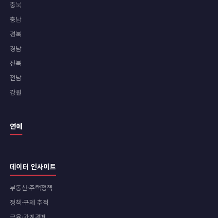
충북
충남
경북
경남
전북
전남
강원
연예
데이터 인사이트
부동산·주택정책
정책·규제 추적
금융·가계경제