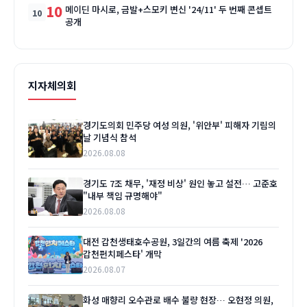
10
메이딘 마시로, 금발+스모키 변신 '24/11' 두 번째 콘셉트
공개
지자체의회
경기도의회 민주당 여성 의원, '위안부' 피해자 기림의
날 기념식 참석
2026.08.08
경기도 7조 채무, '재정 비상' 원인 놓고 설전… 고준호
"내부 책임 규명해야"
2026.08.08
대전 갑천생태호수공원, 3일간의 여름 축제 '2026
갑천펀치페스타' 개막
2026.08.07
화성 매향리 오수관로 배수 불량 현장… 오현정 의원,