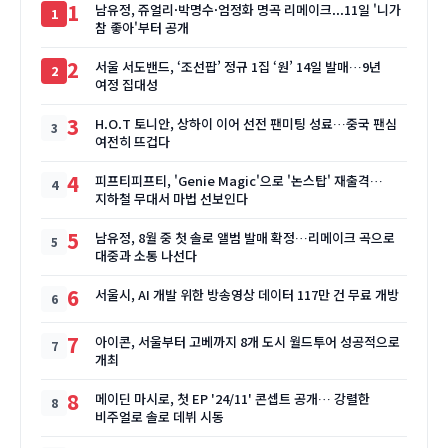
1
남유정, 쥬얼리·박명수·엄정화 명곡 리메이크...11일 '니가
참 좋아'부터 공개
2
서울 서도밴드, ‘조선팝’ 정규 1집 ‘원’ 14일 발매…9년
여정 집대성
3
H.O.T 토니안, 상하이 이어 선전 팬미팅 성료…중국 팬심
여전히 뜨겁다
4
피프티피프티, 'Genie Magic'으로 '논스탑' 재출격…
지하철 무대서 마법 선보인다
5
남유정, 8월 중 첫 솔로 앨범 발매 확정…리메이크 곡으로
대중과 소통 나선다
6
서울시, AI 개발 위한 방송영상 데이터 117만 건 무료 개방
7
아이콘, 서울부터 고베까지 8개 도시 월드투어 성공적으로
개최
8
메이딘 마시로, 첫 EP '24/11' 콘셉트 공개… 강렬한
비주얼로 솔로 데뷔 시동