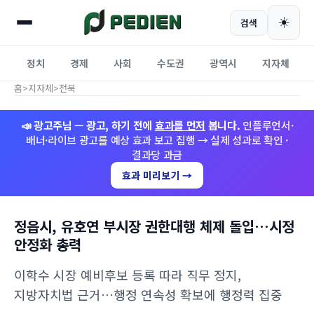
☀️
검색
정치
경제
사회
수도권
광역시
지자체
홈
>
지자체
>
전북
📣 광고주님 — 광고, 하기 전에
효과를 먼저
봅니다.
인플루언서·
배너·라이브 광고를 예상 효과 보고 집행 → 실제 성과로 확인 ·
결과당 과금
효과 미리보기 →
정읍시, 유호연 부시장 권한대행 체제 돌입…시정
안정화 총력
이학수 시장 예비후보 등록 따라 직무 정지,
지방자치법 근거…행정 연속성 확보에 행정력 집중