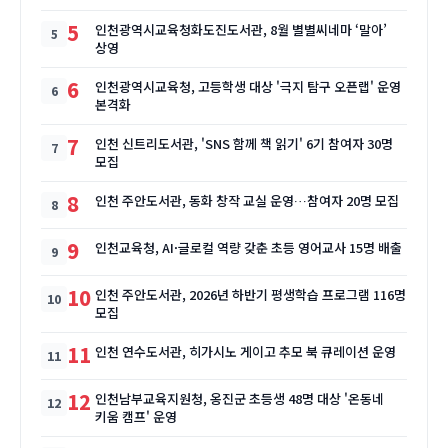
5
인천광역시교육청화도진도서관, 8월 별별씨네마 ‘말아’
상영
6
인천광역시교육청, 고등학생 대상 '극지 탐구 오픈랩' 운영
본격화
7
인천 신트리도서관, 'SNS 함께 책 읽기' 6기 참여자 30명
모집
8
인천 주안도서관, 동화 창작 교실 운영…참여자 20명 모집
9
인천교육청, AI·글로컬 역량 갖춘 초등 영어교사 15명 배출
10
인천 주안도서관, 2026년 하반기 평생학습 프로그램 116명
모집
11
인천 연수도서관, 히가시노 게이고 추모 북 큐레이션 운영
12
인천남부교육지원청, 옹진군 초등생 48명 대상 '온동네
키움 캠프' 운영