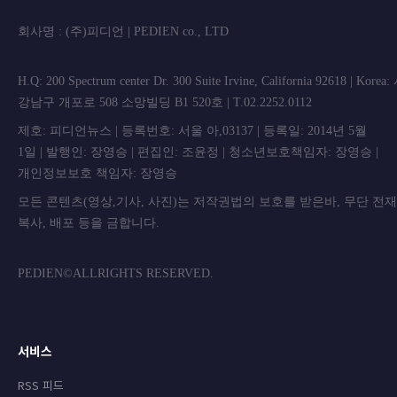
회사명 : (주)피디언 | PEDIEN co., L
H.Q: 200 Spectrum center Dr. 300 Suite Irvine, California 92618 | Korea
강남구 개포로 508 소망빌딩 B1 520호 | T.02.2252.0112
제호: 피디언뉴스 | 등록번호: 서울 아,03137 | 등록일: 2014년 5월
1일 | 발행인: 장영승 | 편집인: 조윤정 | 청소년보호책임자: 장영승 |
개인정보보호 책임자: 장영승
모든 콘텐츠(영상,기사, 사진)는 저작권법의 보호를 받은바, 무단 전
복사, 배포 등을 금합니
PEDIEN©ALLRIGHTS RESERVED.
서비스
RSS 피드