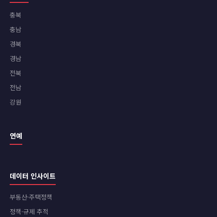
충북
충남
경북
경남
전북
전남
강원
연예
데이터 인사이트
부동산·주택정책
정책·규제 추적