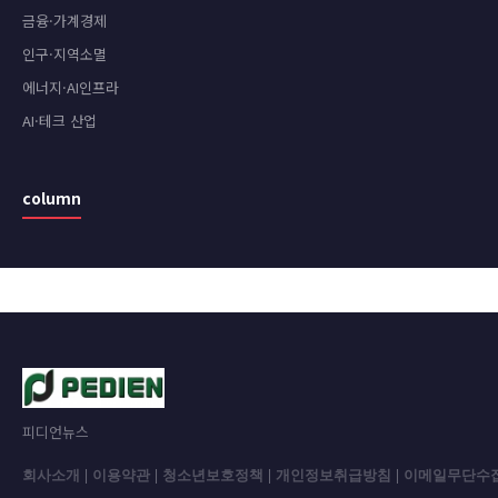
금융·가계경제
인구·지역소멸
에너지·AI인프라
AI·테크 산업
column
피디언뉴스
회사소개
|
이용약관
|
청소년보호정책
|
개인정보취급방침
|
이메일무단수