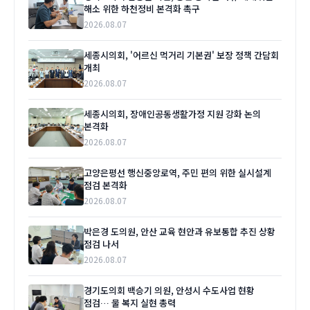
해소 위한 하천정비 본격화 촉구
2026.08.07
세종시의회, '어르신 먹거리 기본권' 보장 정책 간담회
개최
2026.08.07
세종시의회, 장애인공동생활가정 지원 강화 논의
본격화
2026.08.07
고양은평선 행신중앙로역, 주민 편의 위한 실시설계
점검 본격화
2026.08.07
박은경 도의원, 안산 교육 현안과 유보통합 추진 상황
점검 나서
2026.08.07
경기도의회 백승기 의원, 안성시 수도사업 현황
점검… 물 복지 실현 총력