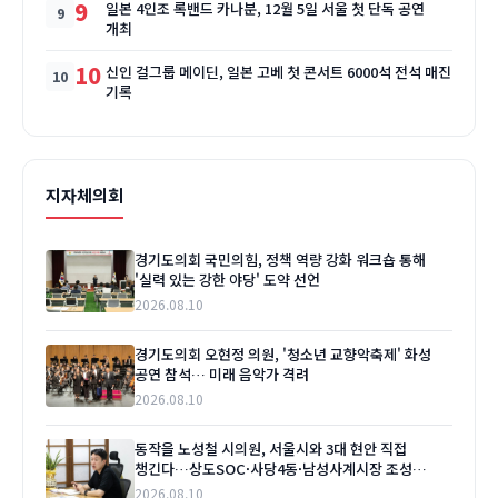
9
일본 4인조 록밴드 카나분, 12월 5일 서울 첫 단독 공연
개최
10
신인 걸그룹 메이딘, 일본 고베 첫 콘서트 6000석 전석 매진
기록
지자체의회
경기도의회 국민의힘, 정책 역량 강화 워크숍 통해
'실력 있는 강한 야당' 도약 선언
2026.08.10
경기도의회 오현정 의원, '청소년 교향악축제' 화성
공연 참석… 미래 음악가 격려
2026.08.10
동작을 노성철 시의원, 서울시와 3대 현안 직접
챙긴다…상도SOC·사당4동·남성사계시장 조성
'본격화'
2026.08.10