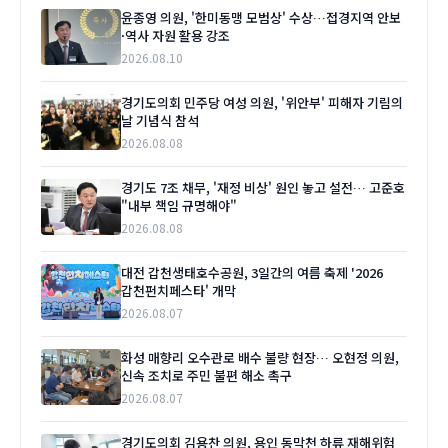
윤종영 의원, '한미동맹 모범상' 수상…접경지역 안보
·역사 자원 활용 강조
2026.08.10
경기도의회 민주당 여성 의원, '위안부' 피해자 기림의
날 기념식 참석
2026.08.08
경기도 7조 채무, '재정 비상' 원인 놓고 설전… 고준호
"내부 책임 규명해야"
2026.08.08
대전 갑천생태호수공원, 3일간의 여름 축제 '2026
갑천펀치페스타' 개막
2026.08.07
화성 매향리 오수관로 배수 불량 현장… 오현정 의원,
신속 조치로 주민 불편 해소 촉구
2026.08.07
경기도의회 김용찬 의원, 용인 동막천 하류 재해위험