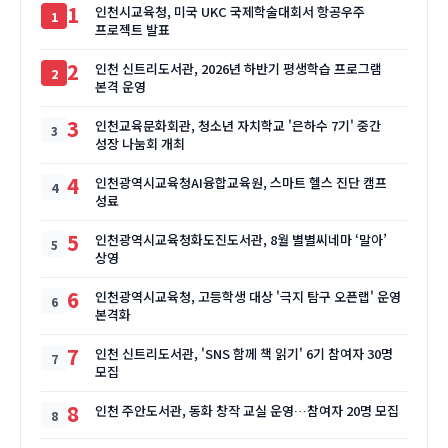
1
인천시교육청, 미국 UKC 국제학술대회서 항공우주
프로젝트 발표
2
인천 신트리도서관, 2026년 하반기 평생학습 프로그램
본격 운영
3
인천교육문화회관, 청소년 자치학교 '은하수 7기' 중간
성장 나눔회 개최
4
인천광역시교육청AI융합교육원, 스마트 헬스 진단 캠프
성료
5
인천광역시교육청화도진도서관, 8월 별별씨네마 ‘말아’
상영
6
인천광역시교육청, 고등학생 대상 '극지 탐구 오픈랩' 운영
본격화
7
인천 신트리도서관, 'SNS 함께 책 읽기' 6기 참여자 30명
모집
8
인천 주안도서관, 동화 창작 교실 운영…참여자 20명 모집