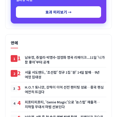
효과 미리보기 →
연예
1
남유정, 쥬얼리·박명수·엄정화 명곡 리메이크...11일 '니가
참 좋아'부터 공개
2
서울 서도밴드, ‘조선팝’ 정규 1집 ‘원’ 14일 발매…9년
여정 집대성
3
H.O.T 토니안, 상하이 이어 선전 팬미팅 성료…중국 팬심
여전히 뜨겁다
4
피프티피프티, 'Genie Magic'으로 '논스탑' 재출격…
지하철 무대서 마법 선보인다
남유정, 8월 중 첫 솔로 앨범 발매 확정…리메이크 곡으로