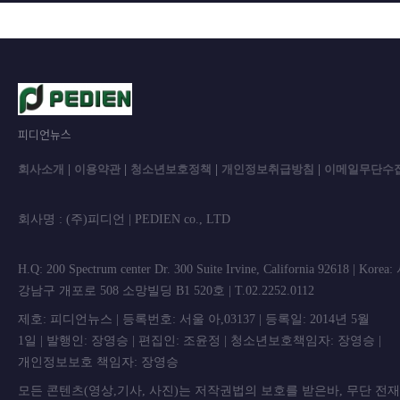
피디언뉴스
회사소개
|
이용약관
|
청소년보호정책
|
개인정보취급방침
|
이메일무단수
회사명 : (주)피디언 | PEDIEN co., L
H.Q: 200 Spectrum center Dr. 300 Suite Irvine, California 92618 | Korea
강남구 개포로 508 소망빌딩 B1 520호 | T.02.2252.0112
제호: 피디언뉴스 | 등록번호: 서울 아,03137 | 등록일: 2014년 5월
1일 | 발행인: 장영승 | 편집인: 조윤정 | 청소년보호책임자: 장영승 |
개인정보보호 책임자: 장영승
모든 콘텐츠(영상,기사, 사진)는 저작권법의 보호를 받은바, 무단 전