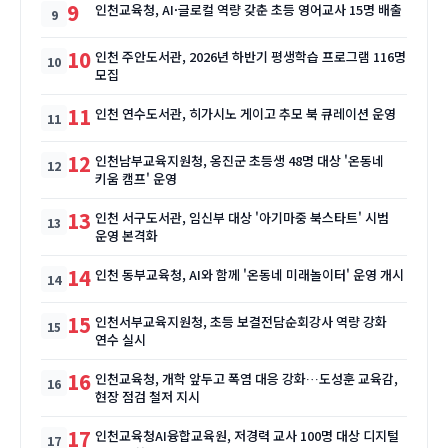
9
인천교육청, AI·글로컬 역량 갖춘 초등 영어교사 15명 배출
10
인천 주안도서관, 2026년 하반기 평생학습 프로그램 116명
모집
11
인천 연수도서관, 히가시노 게이고 추모 북 큐레이션 운영
12
인천남부교육지원청, 옹진군 초등생 48명 대상 '온동네
키움 캠프' 운영
13
인천 서구도서관, 임신부 대상 '아기마중 북스타트' 시범
운영 본격화
14
인천 동부교육청, AI와 함께 '온동네 미래놀이터' 운영 개시
15
인천서부교육지원청, 초등 보결전담순회강사 역량 강화
연수 실시
16
인천교육청, 개학 앞두고 폭염 대응 강화…도성훈 교육감,
현장 점검 철저 지시
17
인천교육청AI융합교육원, 저경력 교사 100명 대상 디지털