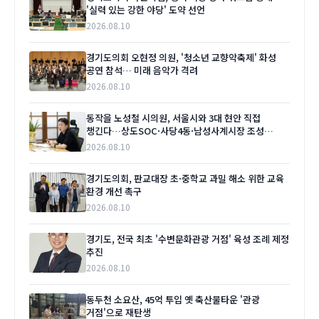
'실력 있는 강한 야당' 도약 선언
2026.08.10
경기도의회 오현정 의원, '청소년 교향악축제' 화성
공연 참석… 미래 음악가 격려
2026.08.10
동작을 노성철 시의원, 서울시와 3대 현안 직접
챙긴다…상도SOC·사당4동·남성사계시장 조성
'본격화'
2026.08.10
경기도의회, 판교대장 초·중학교 과밀 해소 위한 교육
환경 개선 촉구
2026.08.10
경기도, 전국 최초 '수변문화관광 거점' 육성 조례 제정
추진
2026.08.10
동두천 소요산, 45억 투입 옛 축산물타운 '관광
거점'으로 재탄생