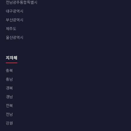
전남광주통합특별시
대구광역시
부산광역시
제주도
울산광역시
지자체
충북
충남
경북
경남
전북
전남
강원