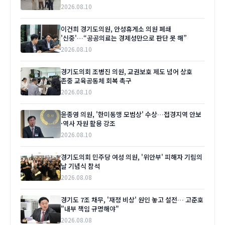
2026.08.10
이건희 경기도의원, 안성휴게소 의원 폐쇄
'신중'…“공공의료는 경제성만으로 판단 못 해”
2026.08.10
경기도의회 조병진 의원, 교권보호 제도 넘어 상호
존중 교육공동체 회복 촉구
2026.08.10
윤종영 의원, '한미동맹 모범상' 수상…접경지역 안보
·역사 자원 활용 강조
2026.08.10
경기도의회 민주당 여성 의원, '위안부' 피해자 기림의
날 기념식 참석
2026.08.08
경기도 7조 채무, '재정 비상' 원인 놓고 설전… 고준호
"내부 책임 규명해야"
2026.08.08