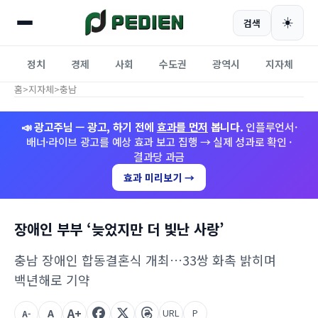
☀️
검색
정치
경제
사회
수도권
광역시
지자체
홈
>
지자체
>
충남
📣 광고주님 — 광고, 하기 전에
효과를 먼저
봅니다.
인플루언서·
배너·라이브 광고를 예상 효과 보고 집행 → 실제 성과로 확인 ·
결과당 과금
효과 미리보기 →
장애인 부부 ‘늦었지만 더 빛난 사랑’
충남 장애인 합동결혼식 개최…33쌍 화촉 밝히며
백년해로 기약
A+
A
URL
P
A-