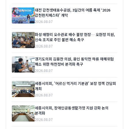
대전 갑천생태호수공원, 3일간의 여름 축제 '2026
갑천펀치페스타' 개막
2026.08.07
화성 매향리 오수관로 배수 불량 현장… 오현정 의원,
신속 조치로 주민 불편 해소 촉구
2026.08.07
경기도의회 김용찬 의원, 용인 동막천 하류 재해위험
해소 위한 하천정비 본격화 촉구
2026.08.07
세종시의회, '어르신 먹거리 기본권' 보장 정책 간담회
개최
2026.08.07
세종시의회, 장애인공동생활가정 지원 강화 논의
본격화
2026.08.07