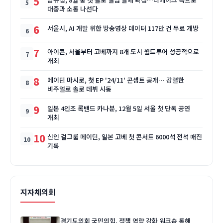
5
대중과 소통 나선다
6
서울시, AI 개발 위한 방송영상 데이터 117만 건 무료 개방
7
아이콘, 서울부터 고베까지 8개 도시 월드투어 성공적으로
개최
8
메이딘 마시로, 첫 EP '24/11' 콘셉트 공개… 강렬한
비주얼로 솔로 데뷔 시동
9
일본 4인조 록밴드 카나분, 12월 5일 서울 첫 단독 공연
개최
10
신인 걸그룹 메이딘, 일본 고베 첫 콘서트 6000석 전석 매진
기록
지자체의회
경기도의회 국민의힘, 정책 역량 강화 워크숍 통해