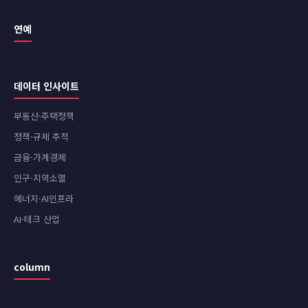
연예
데이터 인사이트
부동산·주택정책
정책·규제 추적
금융·가계경제
인구·지역소멸
에너지·AI인프라
AI·테크 산업
column