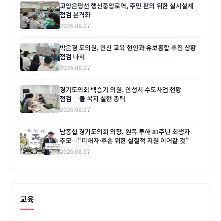
고양은평선 행신중앙로역, 주민 편의 위한 실시설계
점검 본격화
2026.08.07
박은경 도의원, 안산 교육 현안과 유보통합 추진 상황
점검 나서
2026.08.07
경기도의회 백승기 의원, 안성시 수도사업 현황
점검… 물 복지 실현 총력
2026.08.07
남종섭 경기도의회 의장, 원폭 투하 81주년 희생자
추모…“피해자·후손 위한 실질적 지원 이어갈 것”
2026.08.07
교육