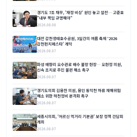
경기도 7조 채무, '재정 비상' 원인 놓고 설전… 고준호
"내부 책임 규명해야"
2026.08.08
대전 갑천생태호수공원, 3일간의 여름 축제 '2026
갑천펀치페스타' 개막
2026.08.07
화성 매향리 오수관로 배수 불량 현장… 오현정 의원,
신속 조치로 주민 불편 해소 촉구
2026.08.07
경기도의회 김용찬 의원, 용인 동막천 하류 재해위험
해소 위한 하천정비 본격화 촉구
2026.08.07
세종시의회, '어르신 먹거리 기본권' 보장 정책 간담회
개최
2026.08.07