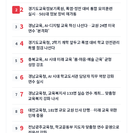
2
경기도교육정보기록원, 폭염·정전 대비 통합 모의훈련
실시…501대 정보 장비 재가동
3
경남교육, AI·디지털 교육 혁신 나선다…교원 24명 미국
연수 '본격화'
4
경기도교육청, 2학기 개학 앞두고 폭염 대비 학교 안전관리
특별 점검 나선다
5
충북교육, AI 시대 미래 교육 '몸·마음·예술 근육' 균형
성장 강조
6
경남교육청, AI 시대 학교도서관 담당자 직무 역량 강화
연수 실시
7
경남교육청, 교육복지사 133명 실습 연수 개최... 맞춤형
교육복지 강화 나서
8
대전교육청, 181명 규모 교원 인사 단행…미래 교육 위한
인재 중용
9
전남광주교육청, 학교운동부 지도자 맞춤형 연수 운영으로
전문성 강화