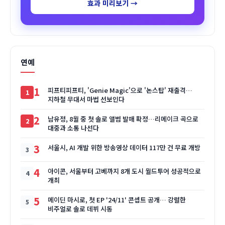
효과 미리보기 →
연예
1
피프티피프티, 'Genie Magic'으로 '논스탑' 재출격…
지하철 무대서 마법 선보인다
2
남유정, 8월 중 첫 솔로 앨범 발매 확정…리메이크 곡으로
대중과 소통 나선다
3
서울시, AI 개발 위한 방송영상 데이터 117만 건 무료 개방
4
아이콘, 서울부터 고베까지 8개 도시 월드투어 성공적으로
개최
5
메이딘 마시로, 첫 EP '24/11' 콘셉트 공개… 강렬한
비주얼로 솔로 데뷔 시동