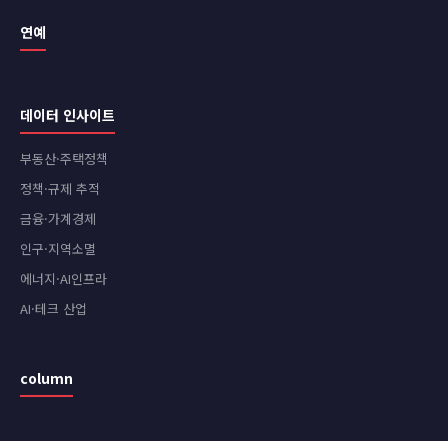
연예
데이터 인사이트
부동산·주택정책
정책·규제 추적
금융·가계경제
인구·지역소멸
에너지·AI인프라
AI·테크 산업
column