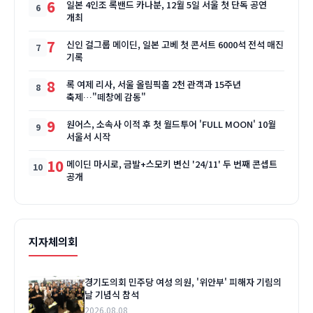
6
일본 4인조 록밴드 카나분, 12월 5일 서울 첫 단독 공연
개최
7
신인 걸그룹 메이딘, 일본 고베 첫 콘서트 6000석 전석 매진
기록
8
록 여제 리사, 서울 올림픽홀 2천 관객과 15주년
축제…"떼창에 감동"
9
원어스, 소속사 이적 후 첫 월드투어 'FULL MOON' 10월
서울서 시작
10
메이딘 마시로, 금발+스모키 변신 '24/11' 두 번째 콘셉트
공개
지자체의회
경기도의회 민주당 여성 의원, '위안부' 피해자 기림의
날 기념식 참석
2026.08.08