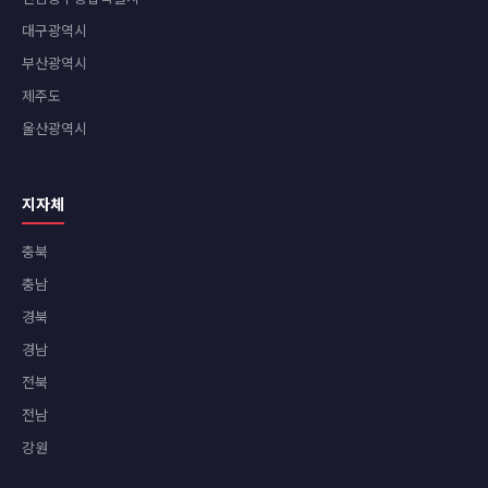
대구광역시
부산광역시
제주도
울산광역시
지자체
충북
충남
경북
경남
전북
전남
강원