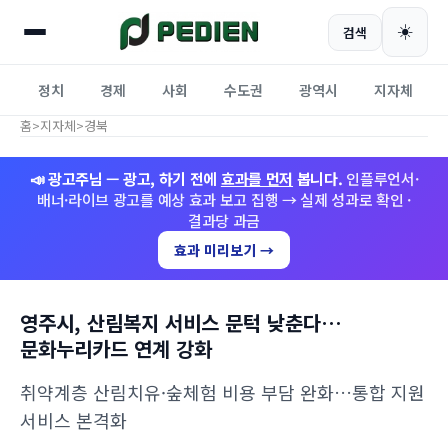
☀️
검색
정치
경제
사회
수도권
광역시
지자체
홈
>
지자체
>
경북
📣 광고주님 — 광고, 하기 전에
효과를 먼저
봅니다.
인플루언서·
배너·라이브 광고를 예상 효과 보고 집행 → 실제 성과로 확인 ·
결과당 과금
효과 미리보기 →
영주시, 산림복지 서비스 문턱 낮춘다…
문화누리카드 연계 강화
취약계층 산림치유·숲체험 비용 부담 완화…통합 지원
서비스 본격화