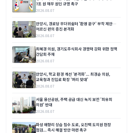
7조 원 채무 원인 규명 촉구
2026.08.07
안양시, 경로당 무더위쉼터 '환영 문구' 부착 제안…
어르신 편의 증진 본격화
2026.08.07
최혜경 의원, 경기도주식회사 경쟁력 강화 위한 정책
간담회 주재
2026.08.07
안양시, 학교 환경 개선 '본격화'... 최경순 의원,
교육청과 진입로 확장 '머리 맞대'
2026.08.07
서울 용산공원, 주택 공급 대신 녹지 보전 '최유희
의원' 반대
2026.08.07
화성 매향리 상습 침수 도로, 오진택 도의원 현장
점검... 즉시 해결 방안 마련 촉구