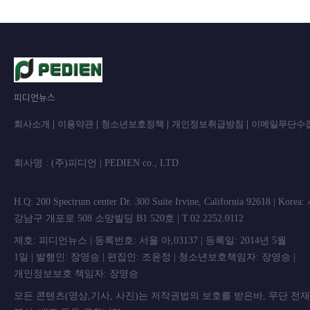
피디언뉴스
회사소개
|
이용약관
|
청소년보호정책
|
개인정보취급방침
|
이메일무단수
회사명 : (주)피디언 | PEDIEN co., L
H.Q: 200 Spectrum center Dr. 300 Suite Irvine, California 92618 | Korea
강남구 개포로 508 소망빌딩 B1 520호 | T.02.2252.0112
제호: 피디언뉴스 | 등록번호: 서울 아,03137 | 등록일: 2014년 5월
1일 | 발행인: 장영승 | 편집인: 조윤정 | 청소년보호책임자: 장영승 |
개인정보보호 책임자: 장영승
모든 콘텐츠(영상,기사, 사진)는 저작권법의 보호를 받은바, 무단 전