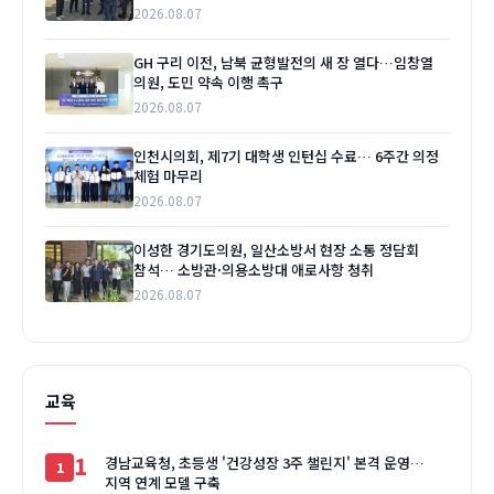
2026.08.07
GH 구리 이전, 남북 균형발전의 새 장 열다…임창열
의원, 도민 약속 이행 촉구
2026.08.07
인천시의회, 제7기 대학생 인턴십 수료… 6주간 의정
체험 마무리
2026.08.07
이성한 경기도의원, 일산소방서 현장 소통 정담회
참석… 소방관·의용소방대 애로사항 청취
2026.08.07
교육
1
경남교육청, 초등생 '건강성장 3주 챌린지' 본격 운영…
지역 연계 모델 구축