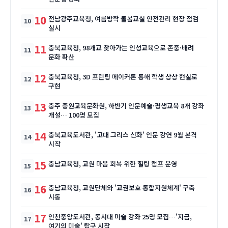
10
전남광주교육청, 여름방학 돌봄교실 안전관리 현장 점검
실시
11
충북교육청, 98개교 찾아가는 인성교육으로 존중·배려
문화 확산
12
충북교육청, 3D 프린팅 메이커톤 통해 학생 상상 현실로
구현
13
충주 중원교육문화원, 하반기 인문예술·평생교육 8개 강좌
개설… 100명 모집
14
충북교육도서관, '고대 그리스 신화' 인문 강연 9월 본격
시작
15
충남교육청, 교원 마음 회복 위한 힐링 캠프 운영
16
충남교육청, 교원단체와 '교권보호 통합지원체계' 구축
시동
17
인천중앙도서관, 동시대 미술 강좌 25명 모집…'지금,
여기의 미술' 탐구 시작