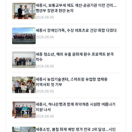
세종시, 보통교부세 제도 개선·공공기관 이전 건의...
행안부 장관과 현안 논의
2026.08.06
세종시 장애인가족, 수상 레포츠로 건강·화합 다졌다
2026.08.06
세종 청소년, 해외 유출 문화재 환수 프로젝트 본격
착수
2026.08.06
세종시 농업기술센터, 스마트팜 유럽형 엽채류
지역사회 첫 기부
2026.08.06
세종시, 하나은행과 함께 취약계층 시원한 여름나기
지원 나서
2026.08.06
세종소방, 봄철 화재 예방 평가 전국 2위 달성...시민