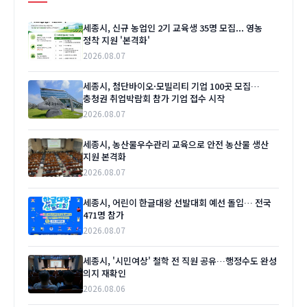
세종시, 신규 농업인 2기 교육생 35명 모집... 영농
정착 지원 '본격화'
2026.08.07
세종시, 첨단바이오·모빌리티 기업 100곳 모집…
충청권 취업박람회 참가 기업 접수 시작
2026.08.07
세종시, 농산물우수관리 교육으로 안전 농산물 생산
지원 본격화
2026.08.07
세종시, 어린이 한글대왕 선발대회 예선 돌입… 전국
471명 참가
2026.08.07
세종시, '시민여상' 철학 전 직원 공유…행정수도 완성
의지 재확인
2026.08.06