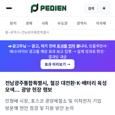
☀️
검색
정치
경제
사회
수도권
광역시
지자체
홈
>
광역시
>
전남광주통합특별시
📣 광고주님 — 광고, 하기 전에
효과를 먼저
봅니다.
인플루언서·
배너·라이브 광고를 예상 효과 보고 집행 → 실제 성과로 확인 ·
결과당 과금
효과 미리보기 →
전남광주통합특별시, 철강 대전환·K-배터리 육성
모색... 광양 현장 행보
민형배 시장, 포스코 광양제철소 및 이차전지 기업
방문해 현안 점검 및 지원 방안 논의