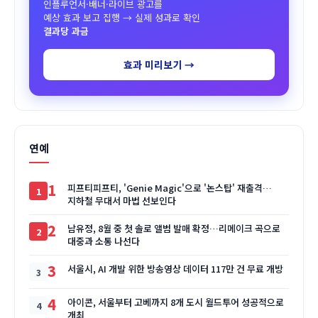
인플루언서·배너·라이브 광고를
예상 효과 보고 집행 → 실제 성과로 확인
결과당 과금
효과 미리보기 →
연예
1
피프티피프티, 'Genie Magic'으로 '논스탑' 재출격…
지하철 무대서 마법 선보인다
2
남유정, 8월 중 첫 솔로 앨범 발매 확정…리메이크 곡으로
대중과 소통 나선다
3
서울시, AI 개발 위한 방송영상 데이터 117만 건 무료 개방
4
아이콘, 서울부터 고베까지 8개 도시 월드투어 성공적으로
개최