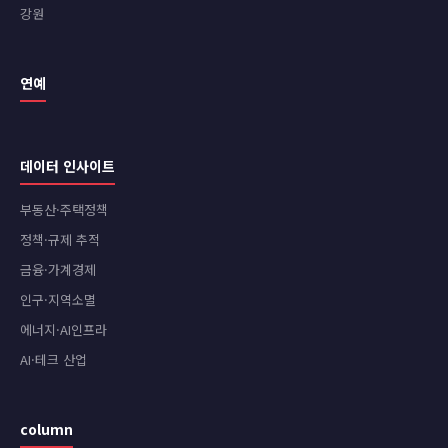
강원
연예
데이터 인사이트
부동산·주택정책
정책·규제 추적
금융·가계경제
인구·지역소멸
에너지·AI인프라
AI·테크 산업
column