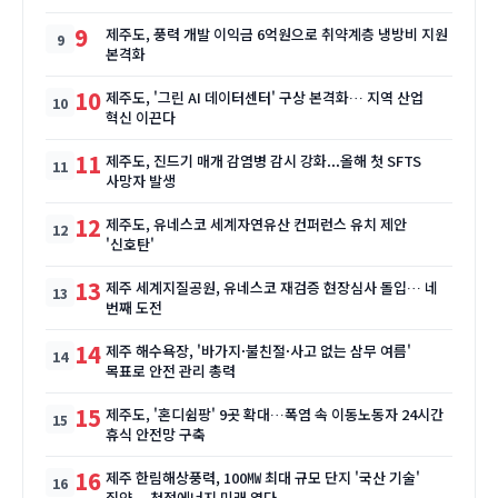
9
제주도, 풍력 개발 이익금 6억원으로 취약계층 냉방비 지원
본격화
10
제주도, '그린 AI 데이터센터' 구상 본격화… 지역 산업
혁신 이끈다
11
제주도, 진드기 매개 감염병 감시 강화...올해 첫 SFTS
사망자 발생
12
제주도, 유네스코 세계자연유산 컨퍼런스 유치 제안
'신호탄'
13
제주 세계지질공원, 유네스코 재검증 현장심사 돌입… 네
번째 도전
14
제주 해수욕장, '바가지·불친절·사고 없는 삼무 여름'
목표로 안전 관리 총력
15
제주도, '혼디쉼팡' 9곳 확대…폭염 속 이동노동자 24시간
휴식 안전망 구축
16
제주 한림해상풍력, 100㎿ 최대 규모 단지 '국산 기술'
집약… 청정에너지 미래 열다