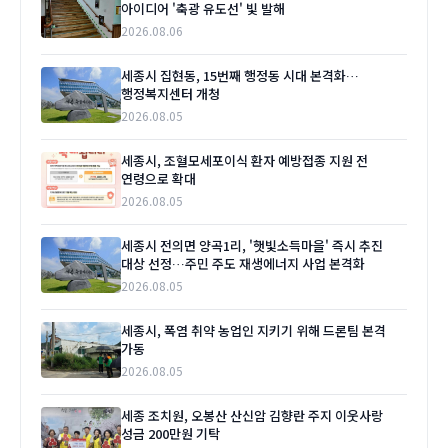
아이디어 '축광 유도선' 빛 발해
2026.08.06
세종시 집현동, 15번째 행정동 시대 본격화…
행정복지센터 개청
2026.08.05
세종시, 조혈모세포이식 환자 예방접종 지원 전
연령으로 확대
2026.08.05
세종시 전의면 양곡1리, '햇빛소득마을' 즉시 추진
대상 선정…주민 주도 재생에너지 사업 본격화
2026.08.05
세종시, 폭염 취약 농업인 지키기 위해 드론팀 본격
가동
2026.08.05
세종 조치원, 오봉산 산신암 김향란 주지 이웃사랑
성금 200만원 기탁