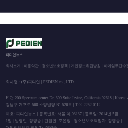
피디언뉴스
회사소개
|
이용약관
|
청소년보호정책
|
개인정보취급방침
|
이메일무단수
회사명 : (주)피디언 | PEDIEN co., L
H.Q: 200 Spectrum center Dr. 300 Suite Irvine, California 92618 | Korea
강남구 개포로 508 소망빌딩 B1 520호 | T.02.2252.0112
제호: 피디언뉴스 | 등록번호: 서울 아,03137 | 등록일: 2014년 5월
1일 | 발행인: 장영승 | 편집인: 조윤정 | 청소년보호책임자: 장영승 |
개인정보보호 책임자: 장영승