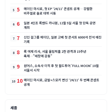
5
메이딘 마시로, 첫 EP '24/11' 콘셉트 공개… 강렬한
비주얼로 솔로 데뷔 시동
6
일본 4인조 록밴드 카나분, 12월 5일 서울 첫 단독 공연
개최
7
신인 걸그룹 메이딘, 일본 고베 첫 콘서트 6000석 전석 매진
기록
8
록 여제 리사, 서울 올림픽홀 2천 관객과 15주년
축제…"떼창에 감동"
9
원어스, 소속사 이적 후 첫 월드투어 'FULL MOON' 10월
서울서 시작
10
메이딘 마시로, 금발+스모키 변신 '24/11' 두 번째 콘셉트
공개
세종