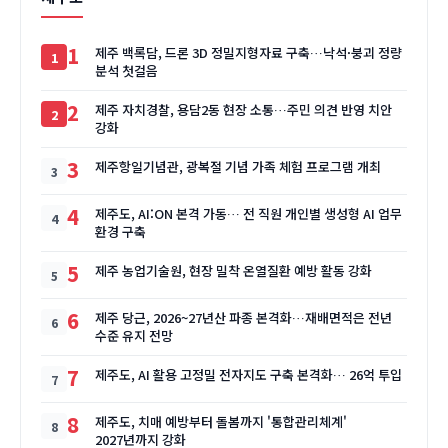
1
제주 백록담, 드론 3D 정밀지형자료 구축…낙석·붕괴 정량
분석 첫걸음
2
제주 자치경찰, 용담2동 현장 소통…주민 의견 반영 치안
강화
3
제주항일기념관, 광복절 기념 가족 체험 프로그램 개최
4
제주도, AI:ON 본격 가동… 전 직원 개인별 생성형 AI 업무
환경 구축
5
제주 농업기술원, 현장 밀착 온열질환 예방 활동 강화
6
제주 당근, 2026~27년산 파종 본격화…재배면적은 전년
수준 유지 전망
7
제주도, AI 활용 고정밀 전자지도 구축 본격화… 26억 투입
8
제주도, 치매 예방부터 돌봄까지 '통합관리체계'
2027년까지 강화