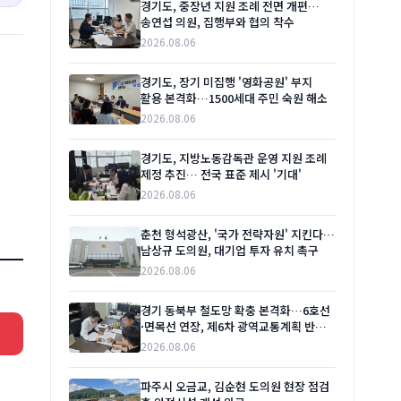
경기도, 중장년 지원 조례 전면 개편…
송연섭 의원, 집행부와 협의 착수
2026.08.06
경기도, 장기 미집행 '영화공원' 부지
활용 본격화…1500세대 주민 숙원 해소
2026.08.06
경기도, 지방노동감독관 운영 지원 조례
제정 추진… 전국 표준 제시 '기대'
2026.08.06
춘천 형석광산, '국가 전략자원' 지킨다…
남상규 도의원, 대기업 투자 유치 촉구
2026.08.06
경기 동북부 철도망 확충 본격화…6호선
·면목선 연장, 제6차 광역교통계획 반영
시급
2026.08.06
파주시 오금교, 김순현 도의원 현장 점검