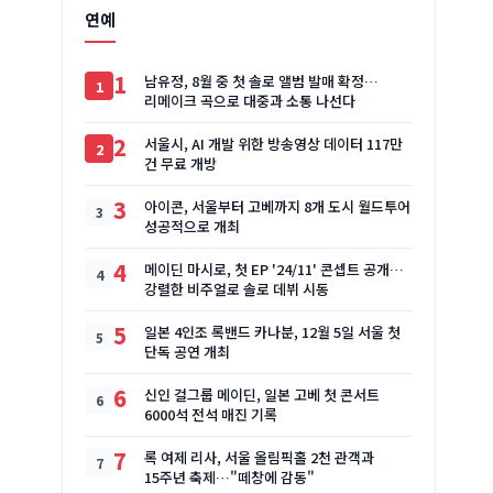
연예
1
남유정, 8월 중 첫 솔로 앨범 발매 확정…
리메이크 곡으로 대중과 소통 나선다
2
서울시, AI 개발 위한 방송영상 데이터 117만
건 무료 개방
3
아이콘, 서울부터 고베까지 8개 도시 월드투어
성공적으로 개최
4
메이딘 마시로, 첫 EP '24/11' 콘셉트 공개…
강렬한 비주얼로 솔로 데뷔 시동
5
일본 4인조 록밴드 카나분, 12월 5일 서울 첫
단독 공연 개최
6
신인 걸그룹 메이딘, 일본 고베 첫 콘서트
6000석 전석 매진 기록
7
록 여제 리사, 서울 올림픽홀 2천 관객과
15주년 축제…"떼창에 감동"