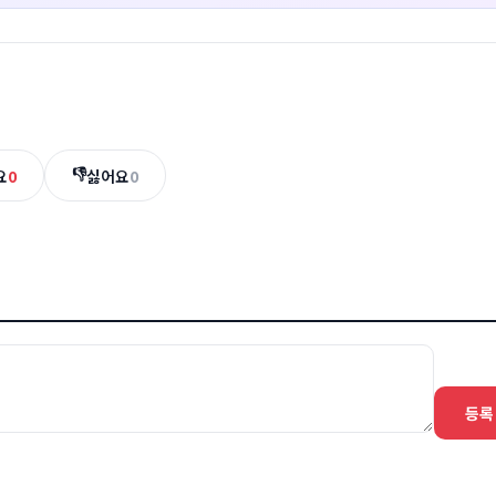
👎
요
0
싫어요
0
등록