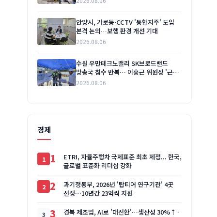
2026.08.06
안양시, 가로등·CCTV '통합지주' 도입
본격 논의…보행 환경 개선 기대
2026.08.06
수원 우만테크노밸리 SK브로드밴드
방송국 침수 반복… 이홍근 위원장 '근본
대책' 요구
2026.08.06
경제
1
ETRI, 자율주행차 국제표준 최초 제정... 한국,
글로벌 표준화 리더십 강화
2
과기정통부, 2026년 '탑티어 연구기관' 4곳
선정…10년간 23억씩 지원
3
경북 제조업, AI로 '대전환'…생산성 30%↑·