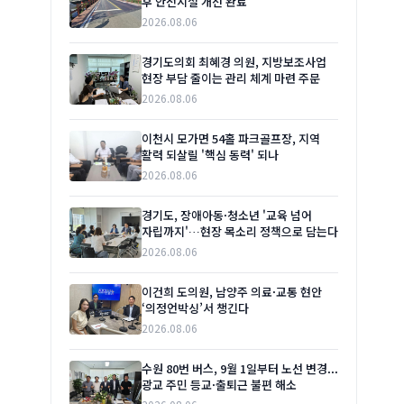
후 안전시설 개선 완료
2026.08.06
경기도의회 최혜경 의원, 지방보조사업
현장 부담 줄이는 관리 체계 마련 주문
2026.08.06
이천시 모가면 54홀 파크골프장, 지역
활력 되살릴 '핵심 동력' 되나
2026.08.06
경기도, 장애아동·청소년 '교육 넘어
자립까지'…현장 목소리 정책으로 담는다
2026.08.06
이건희 도의원, 남양주 의료·교통 현안
‘의정언박싱’서 챙긴다
2026.08.06
수원 80번 버스, 9월 1일부터 노선 변경...
광교 주민 등교·출퇴근 불편 해소