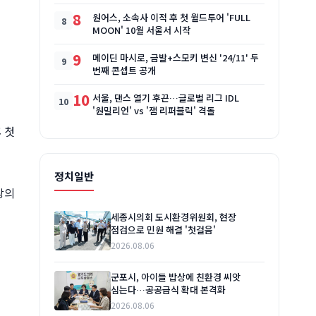
8
원어스, 소속사 이적 후 첫 월드투어 'FULL
MOON' 10월 서울서 시작
9
메이딘 마시로, 금발+스모키 변신 '24/11' 두
번째 콘셉트 공개
10
서울, 댄스 열기 후끈…글로벌 리그 IDL
'원밀리언' vs '잼 리퍼블릭' 격돌
 첫
정치일반
장의
세종시의회 도시환경위원회, 현장
점검으로 민원 해결 '첫걸음'
2026.08.06
군포시, 아이들 밥상에 친환경 씨앗
심는다…공공급식 확대 본격화
2026.08.06