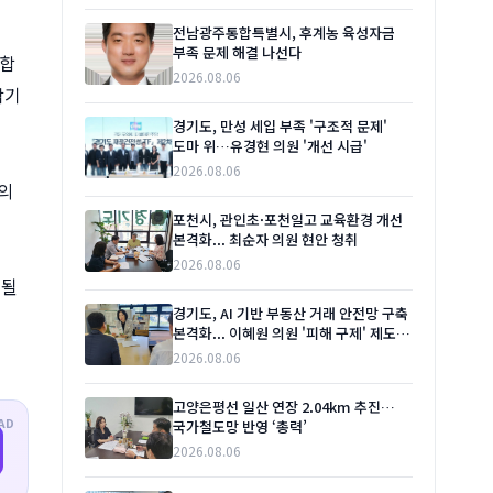
전남광주통합특별시, 후계농 육성자금
부족 문제 해결 나선다
통합
2026.08.06
막기
경기도, 만성 세입 부족 '구조적 문제'
도마 위…유경현 의원 '개선 시급'
2026.08.06
의
포천시, 관인초·포천일고 교육환경 개선
본격화... 최순자 의원 현안 청취
2026.08.06
 될
경기도, AI 기반 부동산 거래 안전망 구축
본격화... 이혜원 의원 '피해 구제' 제도
보완 주문
2026.08.06
고양은평선 일산 연장 2.04km 추진…
AD
국가철도망 반영 ‘총력’
2026.08.06