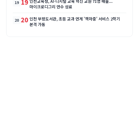
19
인천교육청, AI·디지털 교육 혁신 교원 71명 배출...
마이크로디그리 연수 성료
20
인천 부평도서관, 초등 교과 연계 '책마중' 서비스 2학기
본격 가동