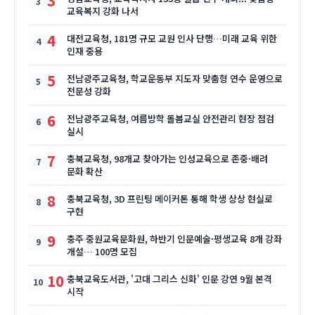
3
교육복지 강화 나서
4
대전교육청, 181명 규모 교원 인사 단행…미래 교육 위한
인재 중용
5
전남광주교육청, 학교운동부 지도자 맞춤형 연수 운영으로
전문성 강화
6
전남광주교육청, 여름방학 돌봄교실 안전관리 현장 점검
실시
7
충북교육청, 98개교 찾아가는 인성교육으로 존중·배려
문화 확산
8
충북교육청, 3D 프린팅 메이커톤 통해 학생 상상 현실로
구현
9
충주 중원교육문화원, 하반기 인문예술·평생교육 8개 강좌
개설… 100명 모집
10
충북교육도서관, '고대 그리스 신화' 인문 강연 9월 본격
시작