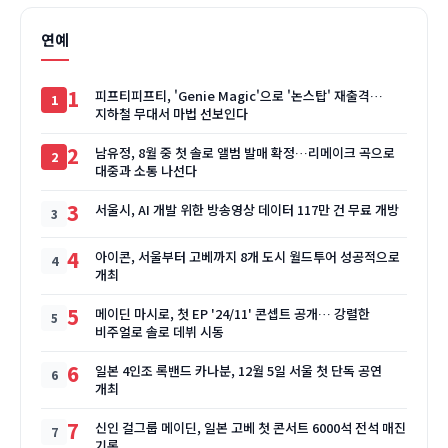
연예
1
피프티피프티, 'Genie Magic'으로 '논스탑' 재출격…
지하철 무대서 마법 선보인다
2
남유정, 8월 중 첫 솔로 앨범 발매 확정…리메이크 곡으로
대중과 소통 나선다
3
서울시, AI 개발 위한 방송영상 데이터 117만 건 무료 개방
4
아이콘, 서울부터 고베까지 8개 도시 월드투어 성공적으로
개최
5
메이딘 마시로, 첫 EP '24/11' 콘셉트 공개… 강렬한
비주얼로 솔로 데뷔 시동
6
일본 4인조 록밴드 카나분, 12월 5일 서울 첫 단독 공연
개최
7
신인 걸그룹 메이딘, 일본 고베 첫 콘서트 6000석 전석 매진
기록