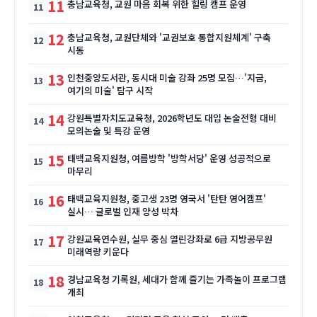
11
충남교육청, 교원 마음 회복 위한 힐링 캠프 운영
12
충남교육청, 교원단체와 '교권보호 통합지원체계' 구축
시동
13
인천중앙도서관, 동시대 미술 강좌 25명 모집…'지금,
여기의 미술' 탐구 시작
14
강원특별자치도교육청, 2026학년도 대입 논술전형 대비
모의논술 및 특강 운영
15
태백교육지원청, 여름방학 '방학서당' 운영 성공적으로
마무리
16
태백교육지원청, 중고생 23명 영국서 '탄탄 영어캠프'
실시… 글로벌 인재 양성 박차
17
강원교육연수원, 실무 중심 열린강좌로 6급 지방공무원
미래역량 키운다
18
경남교육청 기록원, 세대가 함께 즐기는 가족놀이 프로그램
개최