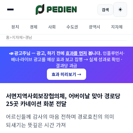
☀️
검색
정치
경제
사회
수도권
광역시
지자체
홈
>
지자체
>
경남
📣 광고주님 — 광고, 하기 전에
효과를 먼저
봅니다.
인플루언서·
배너·라이브 광고를 예상 효과 보고 집행 → 실제 성과로 확인 ·
결과당 과금
효과 미리보기 →
서면지역사회보장협의체, 어버이날 맞아 경로당
25곳 카네이션 화분 전달
어르신들께 감사의 마음 전하며 경로효친의 의미
되새기는 뜻깊은 시간 가져