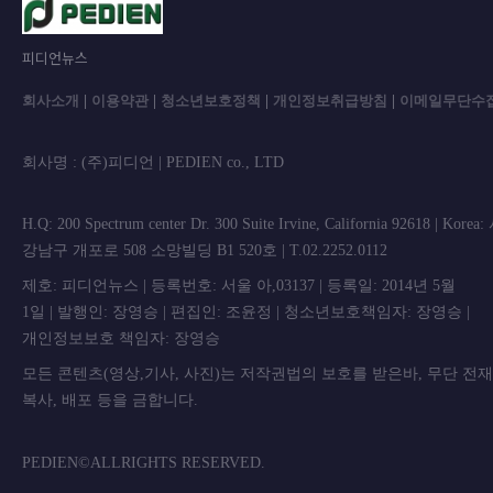
피디언뉴스
회사소개
|
이용약관
|
청소년보호정책
|
개인정보취급방침
|
이메일무단수
회사명 : (주)피디언 | PEDIEN co., L
H.Q: 200 Spectrum center Dr. 300 Suite Irvine, California 92618 | Korea
강남구 개포로 508 소망빌딩 B1 520호 | T.02.2252.0112
제호: 피디언뉴스 | 등록번호: 서울 아,03137 | 등록일: 2014년 5월
1일 | 발행인: 장영승 | 편집인: 조윤정 | 청소년보호책임자: 장영승 |
개인정보보호 책임자: 장영승
모든 콘텐츠(영상,기사, 사진)는 저작권법의 보호를 받은바, 무단 전
복사, 배포 등을 금합니
PEDIEN©ALLRIGHTS RESERVED.