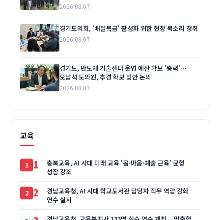
2026.08.07
경기도의회, '배달특급' 활성화 위한 현장 목소리 청취
2026.08.07
경기도, 반도체 기술센터 운영 예산 확보 '총력'…
오남석 도의원, 추경 확보 방안 논의
2026.08.07
교육
1
충북교육, AI 시대 미래 교육 '몸·마음·예술 근육' 균형
성장 강조
2
경남교육청, AI 시대 학교도서관 담당자 직무 역량 강화
연수 실시
경남교육청, 교육복지사 133명 실습 연수 개최... 맞춤형