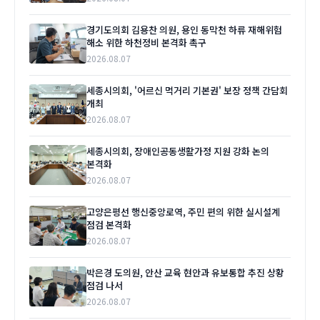
경기도의회 김용찬 의원, 용인 동막천 하류 재해위험
해소 위한 하천정비 본격화 촉구
2026.08.07
세종시의회, '어르신 먹거리 기본권' 보장 정책 간담회
개최
2026.08.07
세종시의회, 장애인공동생활가정 지원 강화 논의
본격화
2026.08.07
고양은평선 행신중앙로역, 주민 편의 위한 실시설계
점검 본격화
2026.08.07
박은경 도의원, 안산 교육 현안과 유보통합 추진 상황
점검 나서
2026.08.07