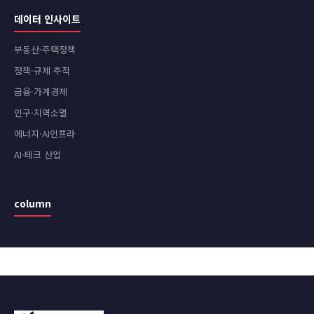
데이터 인사이트
부동산·주택정책
정책·규제 추적
금융·가계경제
인구·지역소멸
에너지·AI인프라
AI·테크 산업
column