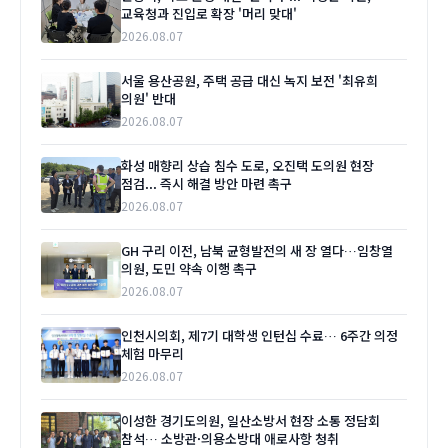
교육청과 진입로 확장 '머리 맞대'
2026.08.07
서울 용산공원, 주택 공급 대신 녹지 보전 '최유희
의원' 반대
2026.08.07
화성 매향리 상습 침수 도로, 오진택 도의원 현장
점검... 즉시 해결 방안 마련 촉구
2026.08.07
GH 구리 이전, 남북 균형발전의 새 장 열다…임창열
의원, 도민 약속 이행 촉구
2026.08.07
인천시의회, 제7기 대학생 인턴십 수료… 6주간 의정
체험 마무리
2026.08.07
이성한 경기도의원, 일산소방서 현장 소통 정담회
참석… 소방관·의용소방대 애로사항 청취