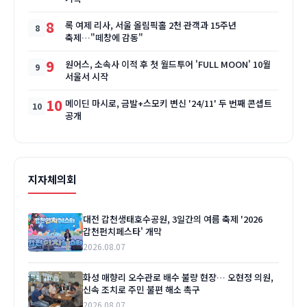
8
록 여제 리사, 서울 올림픽홀 2천 관객과 15주년
축제…"떼창에 감동"
9
원어스, 소속사 이적 후 첫 월드투어 'FULL MOON' 10월
서울서 시작
10
메이딘 마시로, 금발+스모키 변신 '24/11' 두 번째 콘셉트
공개
지자체의회
대전 갑천생태호수공원, 3일간의 여름 축제 '2026
갑천펀치페스타' 개막
2026.08.07
화성 매향리 오수관로 배수 불량 현장… 오현정 의원,
신속 조치로 주민 불편 해소 촉구
2026.08.07