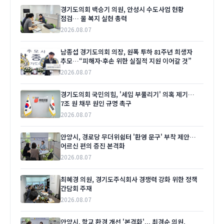
경기도의회 백승기 의원, 안성시 수도사업 현황
점검… 물 복지 실현 총력
2026.08.07
남종섭 경기도의회 의장, 원폭 투하 81주년 희생자
추모…“피해자·후손 위한 실질적 지원 이어갈 것”
2026.08.07
경기도의회 국민의힘, '세입 부풀리기' 의혹 제기…
7조 원 채무 원인 규명 촉구
2026.08.07
안양시, 경로당 무더위쉼터 '환영 문구' 부착 제안…
어르신 편의 증진 본격화
2026.08.07
최혜경 의원, 경기도주식회사 경쟁력 강화 위한 정책
간담회 주재
2026.08.07
안양시, 학교 환경 개선 '본격화'... 최경순 의원,