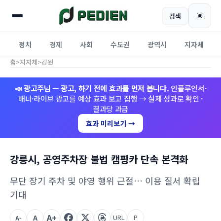
☀️
검색
정치
경제
사회
수도권
광역시
지자체
홈
>
지자체
>
강원
📣 광고주님 — 광고, 하기 전에
효과를 먼저
봅니다.
인플루언서·
배너·라이브 광고를 예상 효과 보고 집행 → 실제 성과로 확인 ·
결과당 과금
효과 미리보기 →
강릉시, 공영주차장 불법 캠핑카 단속 본격화
무단 장기 주차 및 야영 행위 근절… 이용 질서 확립
기대
A+
A
URL
P
A-