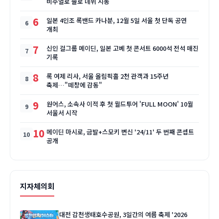
비주얼로 솔로 데뷔 시동
6
일본 4인조 록밴드 카나분, 12월 5일 서울 첫 단독 공연
개최
7
신인 걸그룹 메이딘, 일본 고베 첫 콘서트 6000석 전석 매진
기록
8
록 여제 리사, 서울 올림픽홀 2천 관객과 15주년
축제…"떼창에 감동"
9
원어스, 소속사 이적 후 첫 월드투어 'FULL MOON' 10월
서울서 시작
10
메이딘 마시로, 금발+스모키 변신 '24/11' 두 번째 콘셉트
공개
지자체의회
대전 갑천생태호수공원, 3일간의 여름 축제 '2026