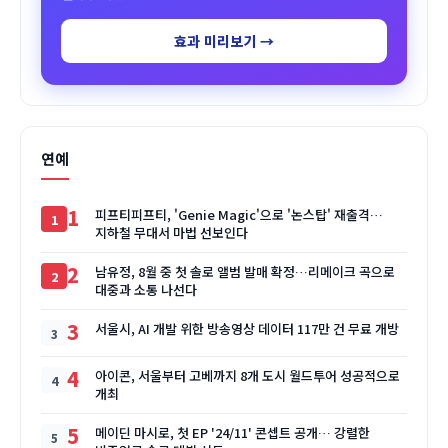
효과 미리보기 →
연예
1
피프티피프티, 'Genie Magic'으로 '논스탑' 재출격…
지하철 무대서 마법 선보인다
2
남유정, 8월 중 첫 솔로 앨범 발매 확정…리메이크 곡으로
대중과 소통 나선다
3
서울시, AI 개발 위한 방송영상 데이터 117만 건 무료 개방
4
아이콘, 서울부터 고베까지 8개 도시 월드투어 성공적으로
개최
5
메이딘 마시로, 첫 EP '24/11' 콘셉트 공개… 강렬한