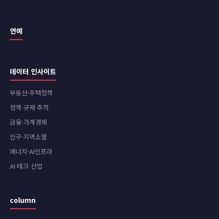
연예
데이터 인사이트
부동산·주택정책
정책·규제 추적
금융·가계경제
인구·지역소멸
에너지·AI인프라
AI·테크 산업
column