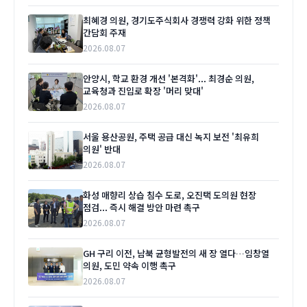
최혜경 의원, 경기도주식회사 경쟁력 강화 위한 정책
간담회 주재
2026.08.07
안양시, 학교 환경 개선 '본격화'... 최경순 의원,
교육청과 진입로 확장 '머리 맞대'
2026.08.07
서울 용산공원, 주택 공급 대신 녹지 보전 '최유희
의원' 반대
2026.08.07
화성 매향리 상습 침수 도로, 오진택 도의원 현장
점검... 즉시 해결 방안 마련 촉구
2026.08.07
GH 구리 이전, 남북 균형발전의 새 장 열다…임창열
의원, 도민 약속 이행 촉구
2026.08.07