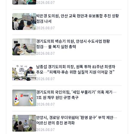
2026.08.07
박은경 도의원, 안산 교육 현안과 유보통합 추진 상황
점검 나서
2026.08.07
경기도의회 백승기 의원, 안성시 수도사업 현황
점검… 물 복지 실현 총력
2026.08.07
남종섭 경기도의회 의장, 원폭 투하 81주년 희생자
추모…“피해자·후손 위한 실질적 지원 이어갈 것”
2026.08.07
경기도의회 국민의힘, '세입 부풀리기' 의혹 제기…
7조 원 채무 원인 규명 촉구
2026.08.07
안양시, 경로당 무더위쉼터 '환영 문구' 부착 제안…
어르신 편의 증진 본격화
2026.08.07