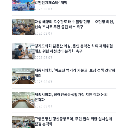
갑천펀치페스타' 개막
2026.08.07
화성 매향리 오수관로 배수 불량 현장… 오현정 의원,
신속 조치로 주민 불편 해소 촉구
2026.08.07
경기도의회 김용찬 의원, 용인 동막천 하류 재해위험
해소 위한 하천정비 본격화 촉구
2026.08.07
세종시의회, '어르신 먹거리 기본권' 보장 정책 간담회
개최
2026.08.07
세종시의회, 장애인공동생활가정 지원 강화 논의
본격화
2026.08.07
고양은평선 행신중앙로역, 주민 편의 위한 실시설계
점검 본격화