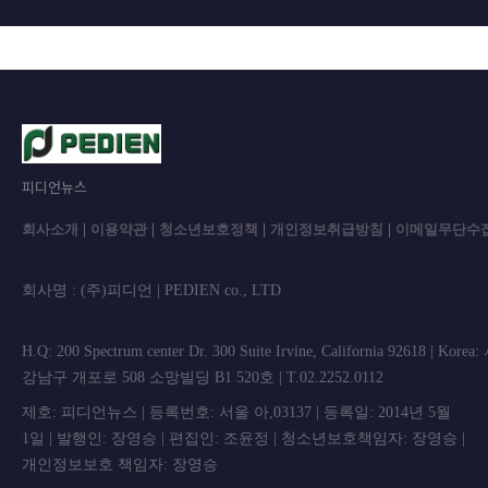
피디언뉴스
회사소개
|
이용약관
|
청소년보호정책
|
개인정보취급방침
|
이메일무단수
회사명 : (주)피디언 | PEDIEN co., L
H.Q: 200 Spectrum center Dr. 300 Suite Irvine, California 92618 | Korea
강남구 개포로 508 소망빌딩 B1 520호 | T.02.2252.0112
제호: 피디언뉴스 | 등록번호: 서울 아,03137 | 등록일: 2014년 5월
1일 | 발행인: 장영승 | 편집인: 조윤정 | 청소년보호책임자: 장영승 |
개인정보보호 책임자: 장영승