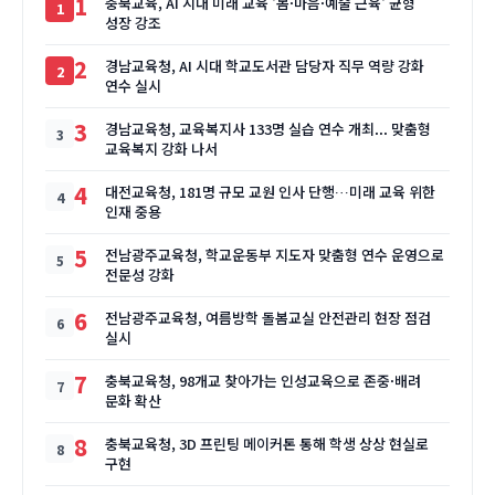
1
충북교육, AI 시대 미래 교육 '몸·마음·예술 근육' 균형
성장 강조
2
경남교육청, AI 시대 학교도서관 담당자 직무 역량 강화
연수 실시
3
경남교육청, 교육복지사 133명 실습 연수 개최... 맞춤형
교육복지 강화 나서
4
대전교육청, 181명 규모 교원 인사 단행…미래 교육 위한
인재 중용
5
전남광주교육청, 학교운동부 지도자 맞춤형 연수 운영으로
전문성 강화
6
전남광주교육청, 여름방학 돌봄교실 안전관리 현장 점검
실시
7
충북교육청, 98개교 찾아가는 인성교육으로 존중·배려
문화 확산
8
충북교육청, 3D 프린팅 메이커톤 통해 학생 상상 현실로
구현