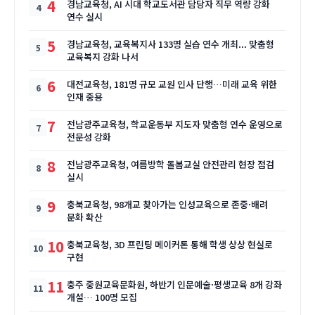
4
경남교육청, AI 시대 학교도서관 담당자 직무 역량 강화
연수 실시
5
경남교육청, 교육복지사 133명 실습 연수 개최... 맞춤형
교육복지 강화 나서
6
대전교육청, 181명 규모 교원 인사 단행…미래 교육 위한
인재 중용
7
전남광주교육청, 학교운동부 지도자 맞춤형 연수 운영으로
전문성 강화
8
전남광주교육청, 여름방학 돌봄교실 안전관리 현장 점검
실시
9
충북교육청, 98개교 찾아가는 인성교육으로 존중·배려
문화 확산
10
충북교육청, 3D 프린팅 메이커톤 통해 학생 상상 현실로
구현
11
충주 중원교육문화원, 하반기 인문예술·평생교육 8개 강좌
개설… 100명 모집