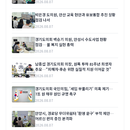
2026.08.07
박은경 도의원, 안산 교육 현안과 유보통합 추진 상황
점검 나서
2026.08.07
경기도의회 백승기 의원, 안성시 수도사업 현황
점검… 물 복지 실현 총력
2026.08.07
남종섭 경기도의회 의장, 원폭 투하 81주년 희생자
추모…“피해자·후손 위한 실질적 지원 이어갈 것”
2026.08.07
경기도의회 국민의힘, '세입 부풀리기' 의혹 제기…
7조 원 채무 원인 규명 촉구
2026.08.07
안양시, 경로당 무더위쉼터 '환영 문구' 부착 제안…
어르신 편의 증진 본격화
2026.08.07