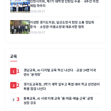
인천시의회, 제7기 대학생 인턴십 수료… 6주간 의정
체험 마무리
2026.08.07
이성한 경기도의원, 일산소방서 현장 소통 정담회
참석… 소방관·의용소방대 애로사항 청취
2026.08.07
교육
1
경남교육, AI·디지털 교육 혁신 나선다…교원 24명 미국
연수 '본격화'
2
경기도교육청, 2학기 개학 앞두고 폭염 대비 학교 안전관리
특별 점검 나선다
3
충북교육, AI 시대 미래 교육 '몸·마음·예술 근육' 균형
성장 강조