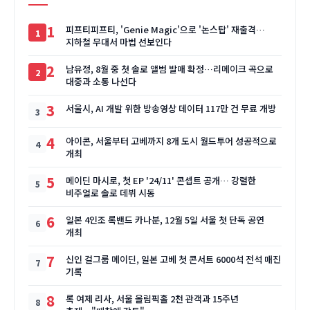
1
피프티피프티, 'Genie Magic'으로 '논스탑' 재출격…
지하철 무대서 마법 선보인다
2
남유정, 8월 중 첫 솔로 앨범 발매 확정…리메이크 곡으로
대중과 소통 나선다
3
서울시, AI 개발 위한 방송영상 데이터 117만 건 무료 개방
4
아이콘, 서울부터 고베까지 8개 도시 월드투어 성공적으로
개최
5
메이딘 마시로, 첫 EP '24/11' 콘셉트 공개… 강렬한
비주얼로 솔로 데뷔 시동
6
일본 4인조 록밴드 카나분, 12월 5일 서울 첫 단독 공연
개최
7
신인 걸그룹 메이딘, 일본 고베 첫 콘서트 6000석 전석 매진
기록
8
록 여제 리사, 서울 올림픽홀 2천 관객과 15주년