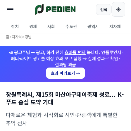
☀️
검색
정치
경제
사회
수도권
광역시
지자체
홈
>
지자체
>
경남
📣 광고주님 — 광고, 하기 전에
효과를 먼저
봅니다.
인플루언서·
배너·라이브 광고를 예상 효과 보고 집행 → 실제 성과로 확인 ·
결과당 과금
효과 미리보기 →
창원특례시, 제15회 마산아구데이축제 성료... K-
푸드 중심 도약 기대
다채로운 체험과 시식회로 시민·관광객에게 특별한
추억 선사