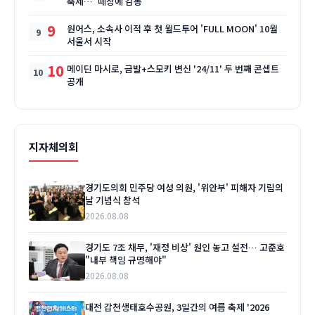
축제…"떼창에 감동"
9
원어스, 소속사 이적 후 첫 월드투어 'FULL MOON' 10월
서울서 시작
10
메이딘 마시로, 금발+스모키 변신 '24/11' 두 번째 콘셉트
공개
지자체의회
경기도의회 민주당 여성 의원, '위안부' 피해자 기림의
날 기념식 참석
2026.08.08
경기도 7조 채무, '재정 비상' 원인 놓고 설전… 고준호
"내부 책임 규명해야"
2026.08.08
대전 갑천생태호수공원, 3일간의 여름 축제 '2026