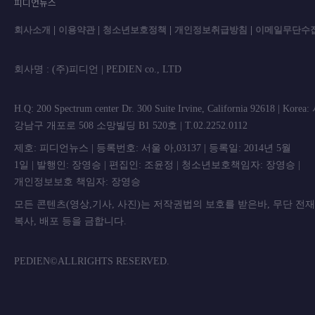
피디언뉴스
회사소개
|
이용약관
|
청소년보호정책
|
개인정보취급방침
|
이메일무단수
회사명 : (주)피디언 | PEDIEN co., L
H.Q: 200 Spectrum center Dr. 300 Suite Irvine, California 92618 | Korea
강남구 개포로 508 소망빌딩 B1 520호 | T.02.2252.0112
제호: 피디언뉴스 | 등록번호: 서울 아,03137 | 등록일: 2014년 5월
1일 | 발행인: 장영승 | 편집인: 조윤정 | 청소년보호책임자: 장영승 |
개인정보보호 책임자: 장영승
모든 콘텐츠(영상,기사, 사진)는 저작권법의 보호를 받은바, 무단 전
복사, 배포 등을 금합니
PEDIEN©ALLRIGHTS RESERVED.