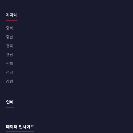
지자체
충북
충남
경북
경남
전북
전남
강원
연예
데이터 인사이트