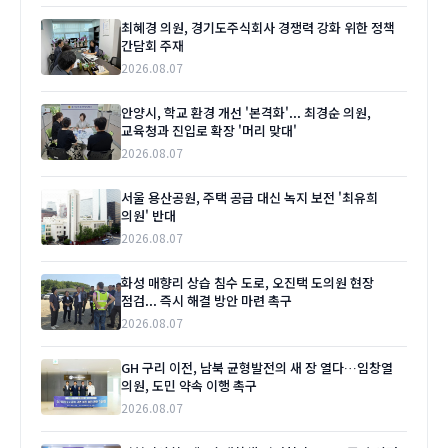
최혜경 의원, 경기도주식회사 경쟁력 강화 위한 정책
간담회 주재
2026.08.07
안양시, 학교 환경 개선 '본격화'... 최경순 의원,
교육청과 진입로 확장 '머리 맞대'
2026.08.07
서울 용산공원, 주택 공급 대신 녹지 보전 '최유희
의원' 반대
2026.08.07
화성 매향리 상습 침수 도로, 오진택 도의원 현장
점검... 즉시 해결 방안 마련 촉구
2026.08.07
GH 구리 이전, 남북 균형발전의 새 장 열다…임창열
의원, 도민 약속 이행 촉구
2026.08.07