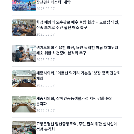
갑천펀치페스타' 개막
2026.08.07
화성 매향리 오수관로 배수 불량 현장… 오현정 의원,
신속 조치로 주민 불편 해소 촉구
2026.08.07
경기도의회 김용찬 의원, 용인 동막천 하류 재해위험
해소 위한 하천정비 본격화 촉구
2026.08.07
세종시의회, '어르신 먹거리 기본권' 보장 정책 간담회
개최
2026.08.07
세종시의회, 장애인공동생활가정 지원 강화 논의
본격화
2026.08.07
고양은평선 행신중앙로역, 주민 편의 위한 실시설계
점검 본격화