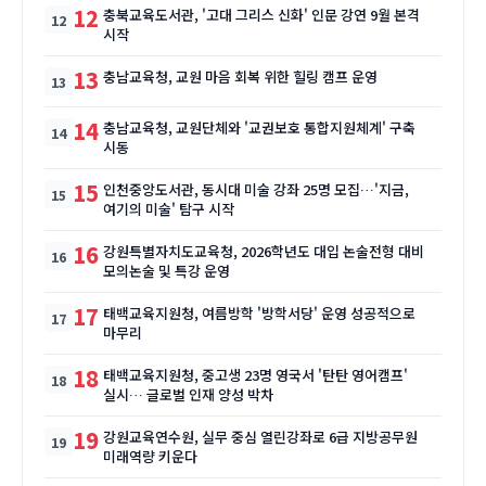
12
충북교육도서관, '고대 그리스 신화' 인문 강연 9월 본격
시작
13
충남교육청, 교원 마음 회복 위한 힐링 캠프 운영
14
충남교육청, 교원단체와 '교권보호 통합지원체계' 구축
시동
15
인천중앙도서관, 동시대 미술 강좌 25명 모집…'지금,
여기의 미술' 탐구 시작
16
강원특별자치도교육청, 2026학년도 대입 논술전형 대비
모의논술 및 특강 운영
17
태백교육지원청, 여름방학 '방학서당' 운영 성공적으로
마무리
18
태백교육지원청, 중고생 23명 영국서 '탄탄 영어캠프'
실시… 글로벌 인재 양성 박차
19
강원교육연수원, 실무 중심 열린강좌로 6급 지방공무원
미래역량 키운다