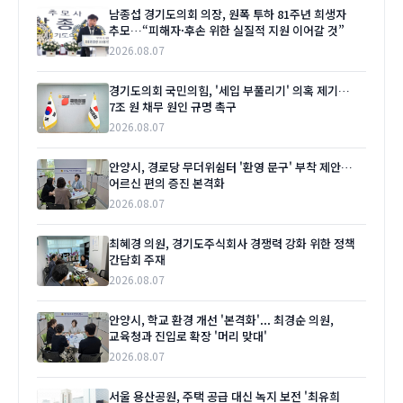
남종섭 경기도의회 의장, 원폭 투하 81주년 희생자
추모…“피해자·후손 위한 실질적 지원 이어갈 것”
2026.08.07
경기도의회 국민의힘, '세입 부풀리기' 의혹 제기…
7조 원 채무 원인 규명 촉구
2026.08.07
안양시, 경로당 무더위쉼터 '환영 문구' 부착 제안…
어르신 편의 증진 본격화
2026.08.07
최혜경 의원, 경기도주식회사 경쟁력 강화 위한 정책
간담회 주재
2026.08.07
안양시, 학교 환경 개선 '본격화'... 최경순 의원,
교육청과 진입로 확장 '머리 맞대'
2026.08.07
서울 용산공원, 주택 공급 대신 녹지 보전 '최유희