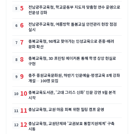
5
전남광주교육청, 학교운동부 지도자 맞춤형 연수 운영으로
전문성 강화
6
전남광주교육청, 여름방학 돌봄교실 안전관리 현장 점검
실시
7
충북교육청, 98개교 찾아가는 인성교육으로 존중·배려
문화 확산
8
충북교육청, 3D 프린팅 메이커톤 통해 학생 상상 현실로
구현
9
충주 중원교육문화원, 하반기 인문예술·평생교육 8개 강좌
개설… 100명 모집
10
충북교육도서관, '고대 그리스 신화' 인문 강연 9월 본격
시작
11
충남교육청, 교원 마음 회복 위한 힐링 캠프 운영
12
충남교육청, 교원단체와 '교권보호 통합지원체계' 구축
시동