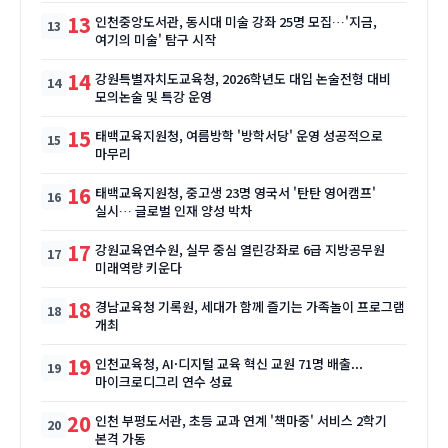
13
인천중앙도서관, 동시대 미술 강좌 25명 모집…'지금,
여기의 미술' 탐구 시작
14
강원특별자치도교육청, 2026학년도 대입 논술전형 대비
모의논술 및 특강 운영
15
태백교육지원청, 여름방학 '방학서당' 운영 성공적으로
마무리
16
태백교육지원청, 중고생 23명 영국서 '탄탄 영어캠프'
실시… 글로벌 인재 양성 박차
17
강원교육연수원, 실무 중심 열린강좌로 6급 지방공무원
미래역량 키운다
18
경남교육청 기록원, 세대가 함께 즐기는 가족놀이 프로그램
개최
19
인천교육청, AI·디지털 교육 혁신 교원 71명 배출...
마이크로디그리 연수 성료
20
인천 부평도서관, 초등 교과 연계 '책마중' 서비스 2학기
본격 가동