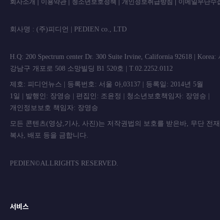
회사소개
|
이용약관
|
청소년보호정책
|
개인정보취급방침
|
이메일무단수
회사명 : (주)피디언 | PEDIEN co., L
H.Q: 200 Spectrum center Dr. 300 Suite Irvine, California 92618 | Korea
강남구 개포로 508 소망빌딩 B1 520호 | T.02.2252.0112
제호: 피디언뉴스 | 등록번호: 서울 아,03137 | 등록일: 2014년 5월
1일 | 발행인: 장영승 | 편집인: 조윤정 | 청소년보호책임자: 장영승 |
개인정보보호 책임자: 장영승
모든 콘텐츠(영상,기사, 사진)는 저작권법의 보호를 받은바, 무단 전
복사, 배포 등을 금합니
PEDIEN©ALLRIGHTS RESERVED.
서비스