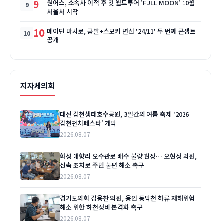
9
원어스, 소속사 이적 후 첫 월드투어 'FULL MOON' 10월
서울서 시작
10
메이딘 마시로, 금발+스모키 변신 '24/11' 두 번째 콘셉트
공개
지자체의회
대전 갑천생태호수공원, 3일간의 여름 축제 '2026
갑천펀치페스타' 개막
2026.08.07
화성 매향리 오수관로 배수 불량 현장… 오현정 의원,
신속 조치로 주민 불편 해소 촉구
2026.08.07
경기도의회 김용찬 의원, 용인 동막천 하류 재해위험
해소 위한 하천정비 본격화 촉구
2026.08.07