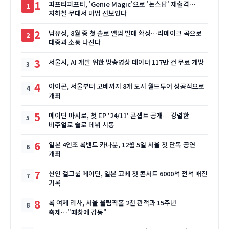
1
피프티피프티, 'Genie Magic'으로 '논스탑' 재출격…
지하철 무대서 마법 선보인다
2
남유정, 8월 중 첫 솔로 앨범 발매 확정…리메이크 곡으로
대중과 소통 나선다
3
서울시, AI 개발 위한 방송영상 데이터 117만 건 무료 개방
4
아이콘, 서울부터 고베까지 8개 도시 월드투어 성공적으로
개최
5
메이딘 마시로, 첫 EP '24/11' 콘셉트 공개… 강렬한
비주얼로 솔로 데뷔 시동
6
일본 4인조 록밴드 카나분, 12월 5일 서울 첫 단독 공연
개최
7
신인 걸그룹 메이딘, 일본 고베 첫 콘서트 6000석 전석 매진
기록
8
록 여제 리사, 서울 올림픽홀 2천 관객과 15주년
축제…"떼창에 감동"