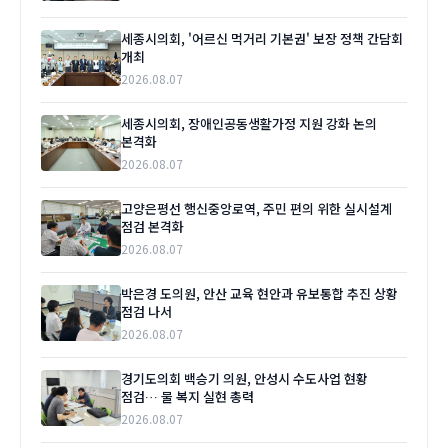
세종시의회, '어르신 먹거리 기본권' 보장 정책 간담회
개최
2026.08.07
세종시의회, 장애인공동생활가정 지원 강화 논의
본격화
2026.08.07
고양은평선 행신중앙로역, 주민 편의 위한 실시설계
점검 본격화
2026.08.07
박은경 도의원, 안산 교육 현안과 유보통합 추진 상황
점검 나서
2026.08.07
경기도의회 백승기 의원, 안성시 수도사업 현황
점검… 물 복지 실현 총력
2026.08.07