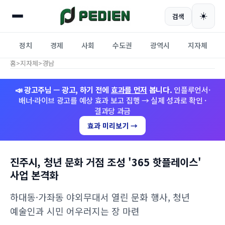
☀️
검색
정치
경제
사회
수도권
광역시
지자체
홈
>
지자체
>
경남
📣 광고주님 — 광고, 하기 전에
효과를 먼저
봅니다.
인플루언서·
배너·라이브 광고를 예상 효과 보고 집행 → 실제 성과로 확인 ·
결과당 과금
효과 미리보기 →
진주시, 청년 문화 거점 조성 '365 핫플레이스'
사업 본격화
하대동·가좌동 야외무대서 열린 문화 행사, 청년
예술인과 시민 어우러지는 장 마련