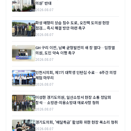
의원' 반대
2026.08.07
화성 매향리 상습 침수 도로, 오진택 도의원 현장
점검... 즉시 해결 방안 마련 촉구
2026.08.07
GH 구리 이전, 남북 균형발전의 새 장 열다…임창열
의원, 도민 약속 이행 촉구
2026.08.07
인천시의회, 제7기 대학생 인턴십 수료… 6주간 의정
체험 마무리
2026.08.07
이성한 경기도의원, 일산소방서 현장 소통 정담회
참석… 소방관·의용소방대 애로사항 청취
2026.08.07
경기도의회, '배달특급' 활성화 위한 현장 목소리 청취
2026.08.07