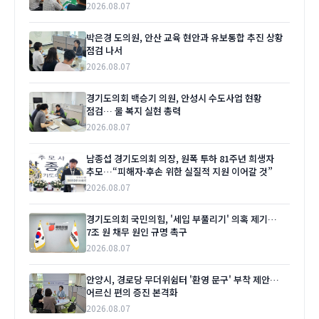
2026.08.07
박은경 도의원, 안산 교육 현안과 유보통합 추진 상황
점검 나서
2026.08.07
경기도의회 백승기 의원, 안성시 수도사업 현황
점검… 물 복지 실현 총력
2026.08.07
남종섭 경기도의회 의장, 원폭 투하 81주년 희생자
추모…“피해자·후손 위한 실질적 지원 이어갈 것”
2026.08.07
경기도의회 국민의힘, '세입 부풀리기' 의혹 제기…
7조 원 채무 원인 규명 촉구
2026.08.07
안양시, 경로당 무더위쉼터 '환영 문구' 부착 제안…
어르신 편의 증진 본격화
2026.08.07