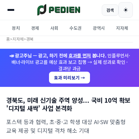
☀️
검색
정치
경제
사회
수도권
광역시
지자체
홈
>
지자체
>
경북
📣 광고주님 — 광고, 하기 전에
효과를 먼저
봅니다.
인플루언서·
배너·라이브 광고를 예상 효과 보고 집행 → 실제 성과로 확인 ·
결과당 과금
효과 미리보기 →
경북도, 미래 신기술 주역 양성... 국비 10억 확보
'디지털 새싹' 사업 본격화
포스텍 등과 협력, 초·중·고 학생 대상 AI·SW 맞춤형
교육 제공 및 디지털 격차 해소 기대