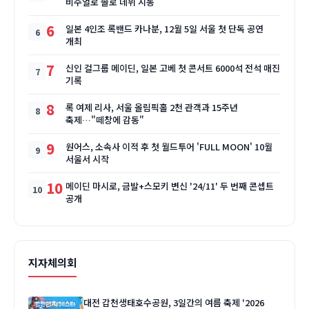
비주얼로 솔로 데뷔 시동
6
일본 4인조 록밴드 카나분, 12월 5일 서울 첫 단독 공연
개최
7
신인 걸그룹 메이딘, 일본 고베 첫 콘서트 6000석 전석 매진
기록
8
록 여제 리사, 서울 올림픽홀 2천 관객과 15주년
축제…"떼창에 감동"
9
원어스, 소속사 이적 후 첫 월드투어 'FULL MOON' 10월
서울서 시작
10
메이딘 마시로, 금발+스모키 변신 '24/11' 두 번째 콘셉트
공개
지자체의회
대전 갑천생태호수공원, 3일간의 여름 축제 '2026