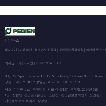
피디언뉴스
회사소개
|
이용약관
|
청소년보호정책
|
개인정보취급방침
|
이메일무단수
회사명 : (주)피디언 | PEDIEN co., L
H.Q: 200 Spectrum center Dr. 300 Suite Irvine, California 92618 | Korea
강남구 개포로 508 소망빌딩 B1 520호 | T.02.2252.0112
제호: 피디언뉴스 | 등록번호: 서울 아,03137 | 등록일: 2014년 5월
1일 | 발행인: 장영승 | 편집인: 조윤정 | 청소년보호책임자: 장영승 |
개인정보보호 책임자: 장영승