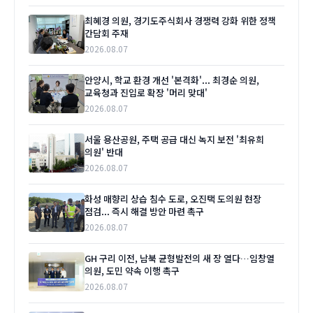
최혜경 의원, 경기도주식회사 경쟁력 강화 위한 정책
간담회 주재
2026.08.07
안양시, 학교 환경 개선 '본격화'... 최경순 의원,
교육청과 진입로 확장 '머리 맞대'
2026.08.07
서울 용산공원, 주택 공급 대신 녹지 보전 '최유희
의원' 반대
2026.08.07
화성 매향리 상습 침수 도로, 오진택 도의원 현장
점검... 즉시 해결 방안 마련 촉구
2026.08.07
GH 구리 이전, 남북 균형발전의 새 장 열다…임창열
의원, 도민 약속 이행 촉구
2026.08.07