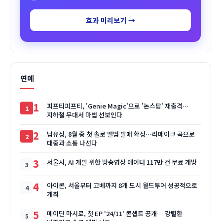
효과 미리보기 →
연예
1
피프티피프티, 'Genie Magic'으로 '논스탑' 재출격…
지하철 무대서 마법 선보인다
2
남유정, 8월 중 첫 솔로 앨범 발매 확정…리메이크 곡으로
대중과 소통 나선다
3
서울시, AI 개발 위한 방송영상 데이터 117만 건 무료 개방
4
아이콘, 서울부터 고베까지 8개 도시 월드투어 성공적으로
개최
5
메이딘 마시로, 첫 EP '24/11' 콘셉트 공개… 강렬한