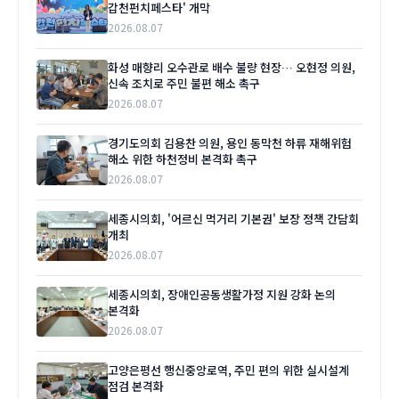
갑천펀치페스타' 개막
2026.08.07
화성 매향리 오수관로 배수 불량 현장… 오현정 의원,
신속 조치로 주민 불편 해소 촉구
2026.08.07
경기도의회 김용찬 의원, 용인 동막천 하류 재해위험
해소 위한 하천정비 본격화 촉구
2026.08.07
세종시의회, '어르신 먹거리 기본권' 보장 정책 간담회
개최
2026.08.07
세종시의회, 장애인공동생활가정 지원 강화 논의
본격화
2026.08.07
고양은평선 행신중앙로역, 주민 편의 위한 실시설계
점검 본격화