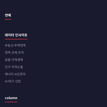
연예
데이터 인사이트
부동산·주택정책
정책·규제 추적
금융·가계경제
인구·지역소멸
에너지·AI인프라
AI·테크 산업
column