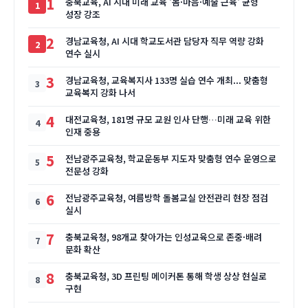
1
충북교육, AI 시대 미래 교육 '몸·마음·예술 근육' 균형
성장 강조
2
경남교육청, AI 시대 학교도서관 담당자 직무 역량 강화
연수 실시
3
경남교육청, 교육복지사 133명 실습 연수 개최... 맞춤형
교육복지 강화 나서
4
대전교육청, 181명 규모 교원 인사 단행…미래 교육 위한
인재 중용
5
전남광주교육청, 학교운동부 지도자 맞춤형 연수 운영으로
전문성 강화
6
전남광주교육청, 여름방학 돌봄교실 안전관리 현장 점검
실시
7
충북교육청, 98개교 찾아가는 인성교육으로 존중·배려
문화 확산
8
충북교육청, 3D 프린팅 메이커톤 통해 학생 상상 현실로
구현