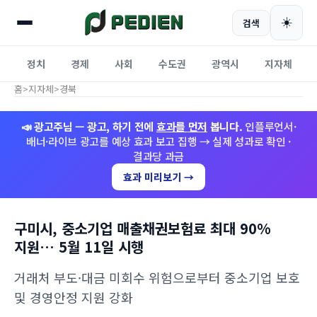
☀️
검색
정치
경제
사회
수도권
광역시
지자체
홈
>
지자체
>
경북
📣 광고주님 — 광고, 하기 전에
효과를 먼저
봅니다.
인플루언서·
배너·라이브 광고를 예상 효과 보고 집행 → 실제 성과로 확인 ·
결과당 과금
효과 미리보기 →
구미시, 중소기업 매출채권보험료 최대 90%
지원… 5월 11일 시행
거래처 부도·대금 미회수 위험으로부터 중소기업 보호
및 경영안정 지원 강화