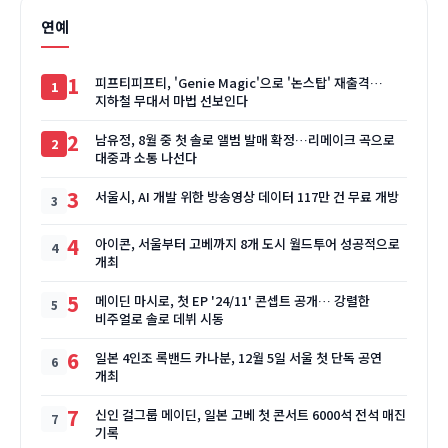
연예
1
피프티피프티, 'Genie Magic'으로 '논스탑' 재출격…
지하철 무대서 마법 선보인다
2
남유정, 8월 중 첫 솔로 앨범 발매 확정…리메이크 곡으로
대중과 소통 나선다
3
서울시, AI 개발 위한 방송영상 데이터 117만 건 무료 개방
4
아이콘, 서울부터 고베까지 8개 도시 월드투어 성공적으로
개최
5
메이딘 마시로, 첫 EP '24/11' 콘셉트 공개… 강렬한
비주얼로 솔로 데뷔 시동
6
일본 4인조 록밴드 카나분, 12월 5일 서울 첫 단독 공연
개최
7
신인 걸그룹 메이딘, 일본 고베 첫 콘서트 6000석 전석 매진
기록