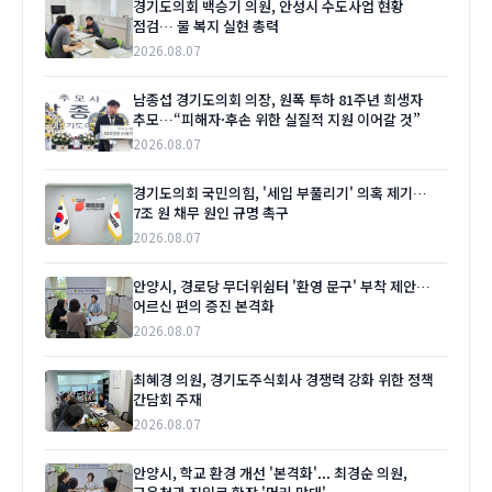
경기도의회 백승기 의원, 안성시 수도사업 현황
점검… 물 복지 실현 총력
2026.08.07
남종섭 경기도의회 의장, 원폭 투하 81주년 희생자
추모…“피해자·후손 위한 실질적 지원 이어갈 것”
2026.08.07
경기도의회 국민의힘, '세입 부풀리기' 의혹 제기…
7조 원 채무 원인 규명 촉구
2026.08.07
안양시, 경로당 무더위쉼터 '환영 문구' 부착 제안…
어르신 편의 증진 본격화
2026.08.07
최혜경 의원, 경기도주식회사 경쟁력 강화 위한 정책
간담회 주재
2026.08.07
안양시, 학교 환경 개선 '본격화'... 최경순 의원,