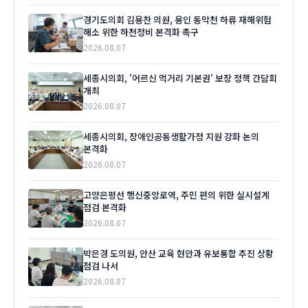
경기도의회 김용찬 의원, 용인 동막천 하류 재해위험
해소 위한 하천정비 본격화 촉구
2026.08.07
세종시의회, '어르신 먹거리 기본권' 보장 정책 간담회
개최
2026.08.07
세종시의회, 장애인공동생활가정 지원 강화 논의
본격화
2026.08.07
고양은평선 행신중앙로역, 주민 편의 위한 실시설계
점검 본격화
2026.08.07
박은경 도의원, 안산 교육 현안과 유보통합 추진 상황
점검 나서
2026.08.07