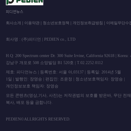
피디언뉴스
회사소개
|
이용약관
|
청소년보호정책
|
개인정보취급방침
|
이메일무단수
회사명 : (주)피디언 | PEDIEN co., L
H.Q: 200 Spectrum center Dr. 300 Suite Irvine, California 92618 | Korea
강남구 개포로 508 소망빌딩 B1 520호 | T.02.2252.0112
제호: 피디언뉴스 | 등록번호: 서울 아,03137 | 등록일: 2014년 5월
1일 | 발행인: 장영승 | 편집인: 조윤정 | 청소년보호책임자: 장영승 |
개인정보보호 책임자: 장영승
모든 콘텐츠(영상,기사, 사진)는 저작권법의 보호를 받은바, 무단 전
복사, 배포 등을 금합니
PEDIEN©ALLRIGHTS RESERVED.