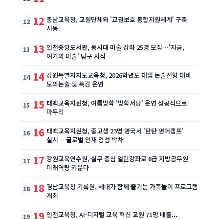
12
충남교육청, 교원단체와 '교권보호 통합지원체계' 구축
시동
13
인천중앙도서관, 동시대 미술 강좌 25명 모집…'지금,
여기의 미술' 탐구 시작
14
강원특별자치도교육청, 2026학년도 대입 논술전형 대비
모의논술 및 특강 운영
15
태백교육지원청, 여름방학 '방학서당' 운영 성공적으로
마무리
16
태백교육지원청, 중고생 23명 영국서 '탄탄 영어캠프'
실시… 글로벌 인재 양성 박차
17
강원교육연수원, 실무 중심 열린강좌로 6급 지방공무원
미래역량 키운다
18
경남교육청 기록원, 세대가 함께 즐기는 가족놀이 프로그램
개최
19
인천교육청, AI·디지털 교육 혁신 교원 71명 배출...