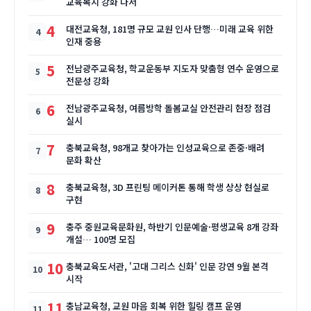
교육복지 강화 나서
4
대전교육청, 181명 규모 교원 인사 단행…미래 교육 위한
인재 중용
5
전남광주교육청, 학교운동부 지도자 맞춤형 연수 운영으로
전문성 강화
6
전남광주교육청, 여름방학 돌봄교실 안전관리 현장 점검
실시
7
충북교육청, 98개교 찾아가는 인성교육으로 존중·배려
문화 확산
8
충북교육청, 3D 프린팅 메이커톤 통해 학생 상상 현실로
구현
9
충주 중원교육문화원, 하반기 인문예술·평생교육 8개 강좌
개설… 100명 모집
10
충북교육도서관, '고대 그리스 신화' 인문 강연 9월 본격
시작
11
충남교육청, 교원 마음 회복 위한 힐링 캠프 운영