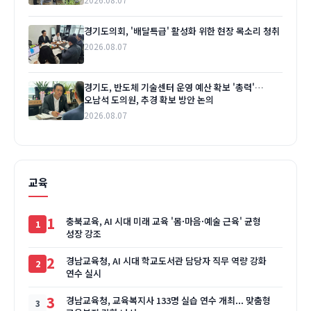
경기도의회, '배달특급' 활성화 위한 현장 목소리 청취
2026.08.07
경기도, 반도체 기술센터 운영 예산 확보 '총력'…
오남석 도의원, 추경 확보 방안 논의
2026.08.07
교육
1
충북교육, AI 시대 미래 교육 '몸·마음·예술 근육' 균형
성장 강조
2
경남교육청, AI 시대 학교도서관 담당자 직무 역량 강화
연수 실시
3
경남교육청, 교육복지사 133명 실습 연수 개최... 맞춤형