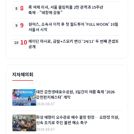
8
록 여제 리사, 서울 올림픽홀 2천 관객과 15주년
축제…"떼창에 감동"
9
원어스, 소속사 이적 후 첫 월드투어 'FULL MOON' 10월
서울서 시작
10
메이딘 마시로, 금발+스모키 변신 '24/11' 두 번째 콘셉트
공개
지자체의회
대전 갑천생태호수공원, 3일간의 여름 축제 '2026
갑천펀치페스타' 개막
2026.08.07
화성 매향리 오수관로 배수 불량 현장… 오현정 의원,
신속 조치로 주민 불편 해소 촉구
2026.08.07