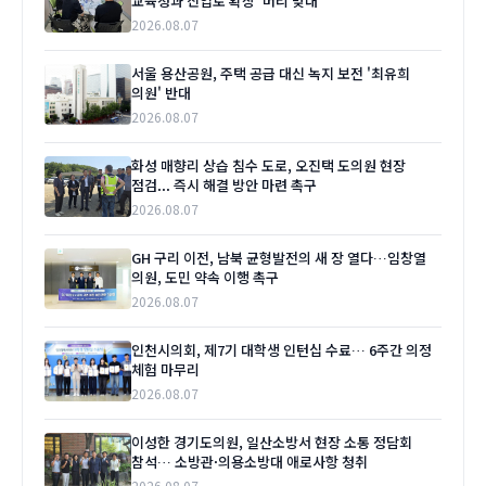
교육청과 진입로 확장 '머리 맞대'
2026.08.07
서울 용산공원, 주택 공급 대신 녹지 보전 '최유희
의원' 반대
2026.08.07
화성 매향리 상습 침수 도로, 오진택 도의원 현장
점검... 즉시 해결 방안 마련 촉구
2026.08.07
GH 구리 이전, 남북 균형발전의 새 장 열다…임창열
의원, 도민 약속 이행 촉구
2026.08.07
인천시의회, 제7기 대학생 인턴십 수료… 6주간 의정
체험 마무리
2026.08.07
이성한 경기도의원, 일산소방서 현장 소통 정담회
참석… 소방관·의용소방대 애로사항 청취
2026.08.07