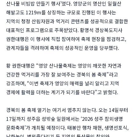
산나물 비빔밥 만들기 행사’였다. 영양군의 명산인 일월산
해발고도 1219m를 상징하는 규모로 진행된 이 행사는
지역의 청정 산림자원과 먹거리 콘텐츠를 성공적으로 결합한
대표적인 프로그램으로 주목받았다. 황명석 경상북도지사
권한대행은 이 행사에 직접 참여하여 축제 현장을 점검하고,
관계자들을 격려하며 축제의 성공적인 운영을 당부했다.
황 권한대행은 “영양 산나물축제는 영양의 깨끗한 자연과
건강한 먹거리를 가장 잘 보여주는 경북의 봄 축제”라고
강조하며, “이번 축제가 영양의 매력을 널리 알리고 지역
경제에 활력을 더하는 계기가 되기를 바란다”고 밝혔다.
경북의 봄 축제 열기는 여기서 멈추지 않는다. 오는 14일부터
17일까지 성주읍 성밖숲 일원에서는 ‘2026 성주 참외생명
문화축제’가 개최될 예정이다. 태봉안 행차 재현, 생명선포식,
낙화놀이, 별뫼줄다리기 등 지역의 특산물인 참외와