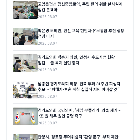
고양은평선 행신중앙로역, 주민 편의 위한 실시설계
점검 본격화
2026.08.07
박은경 도의원, 안산 교육 현안과 유보통합 추진 상황
점검 나서
2026.08.07
경기도의회 백승기 의원, 안성시 수도사업 현황
점검… 물 복지 실현 총력
2026.08.07
남종섭 경기도의회 의장, 원폭 투하 81주년 희생자
추모…“피해자·후손 위한 실질적 지원 이어갈 것”
2026.08.07
경기도의회 국민의힘, '세입 부풀리기' 의혹 제기…
7조 원 채무 원인 규명 촉구
2026.08.07
안양시, 경로당 무더위쉼터 '환영 문구' 부착 제안…