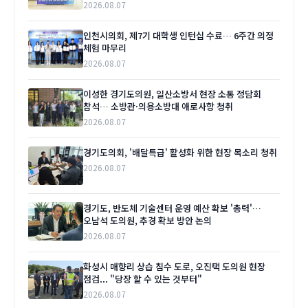
2026.08.07
인천시의회, 제7기 대학생 인턴십 수료… 6주간 의정
체험 마무리
2026.08.07
이성한 경기도의원, 일산소방서 현장 소통 정담회
참석… 소방관·의용소방대 애로사항 청취
2026.08.07
경기도의회, '배달특급' 활성화 위한 현장 목소리 청취
2026.08.07
경기도, 반도체 기술센터 운영 예산 확보 '총력'…
오남석 도의원, 추경 확보 방안 논의
2026.08.07
화성시 매향리 상습 침수 도로, 오진택 도의원 현장
점검... "당장 할 수 있는 것부터"
2026.08.07