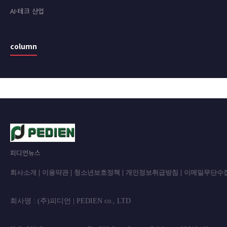
AI·테크 산업
column
피디언뉴스
회사소개
|
이용약관
|
청소년보호정책
|
개인정보취급방침
|
이메일무단수
회사명 : (주)피디언 | PEDIEN co., L