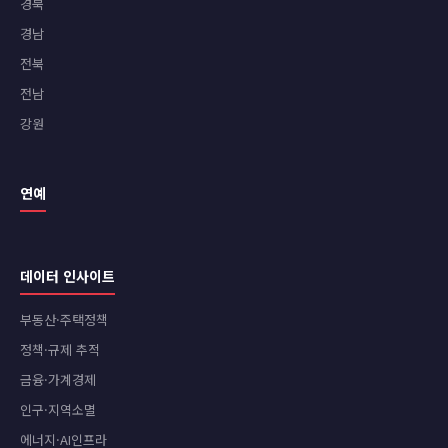
경북
경남
전북
전남
강원
연예
데이터 인사이트
부동산·주택정책
정책·규제 추적
금융·가계경제
인구·지역소멸
에너지·AI인프라