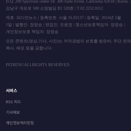
H.Q: 200 Spectrum center Dr. 300 Suite Irvine, California 92618 | Korea
강남구 개포로 508 소망빌딩 B1 520호 | T.02.2252.0112
제호: 피디언뉴스 | 등록번호: 서울 아,03137 | 등록일: 2014년 5월
1일 | 발행인: 장영승 | 편집인: 조윤정 | 청소년보호책임자: 장영승 |
개인정보보호 책임자: 장영승
모든 콘텐츠(영상,기사, 사진)는 저작권법의 보호를 받은바, 무단 전
복사, 배포 등을 금합니
PEDIEN©ALLRIGHTS RESERVED.
서비스
RSS 피드
기사제보
개인정보처리방침