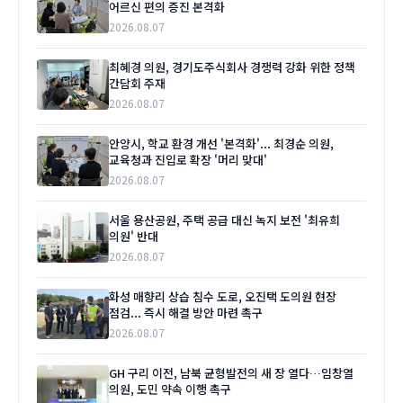
어르신 편의 증진 본격화
2026.08.07
최혜경 의원, 경기도주식회사 경쟁력 강화 위한 정책
간담회 주재
2026.08.07
안양시, 학교 환경 개선 '본격화'... 최경순 의원,
교육청과 진입로 확장 '머리 맞대'
2026.08.07
서울 용산공원, 주택 공급 대신 녹지 보전 '최유희
의원' 반대
2026.08.07
화성 매향리 상습 침수 도로, 오진택 도의원 현장
점검... 즉시 해결 방안 마련 촉구
2026.08.07
GH 구리 이전, 남북 균형발전의 새 장 열다…임창열
의원, 도민 약속 이행 촉구