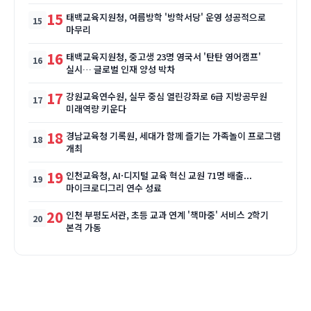
15
태백교육지원청, 여름방학 '방학서당' 운영 성공적으로
마무리
16
태백교육지원청, 중고생 23명 영국서 '탄탄 영어캠프'
실시… 글로벌 인재 양성 박차
17
강원교육연수원, 실무 중심 열린강좌로 6급 지방공무원
미래역량 키운다
18
경남교육청 기록원, 세대가 함께 즐기는 가족놀이 프로그램
개최
19
인천교육청, AI·디지털 교육 혁신 교원 71명 배출...
마이크로디그리 연수 성료
20
인천 부평도서관, 초등 교과 연계 '책마중' 서비스 2학기
본격 가동