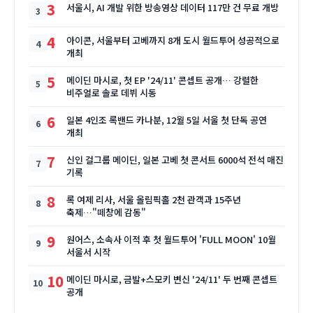
3
서울시, AI 개발 위한 방송영상 데이터 117만 건 무료 개방
4
아이콘, 서울부터 고베까지 8개 도시 월드투어 성공적으로
개최
5
메이딘 마시로, 첫 EP '24/11' 콘셉트 공개… 강렬한
비주얼로 솔로 데뷔 시동
6
일본 4인조 록밴드 카나분, 12월 5일 서울 첫 단독 공연
개최
7
신인 걸그룹 메이딘, 일본 고베 첫 콘서트 6000석 전석 매진
기록
8
록 여제 리사, 서울 올림픽홀 2천 관객과 15주년
축제…"떼창에 감동"
9
원어스, 소속사 이적 후 첫 월드투어 'FULL MOON' 10월
서울서 시작
10
메이딘 마시로, 금발+스모키 변신 '24/11' 두 번째 콘셉트
공개