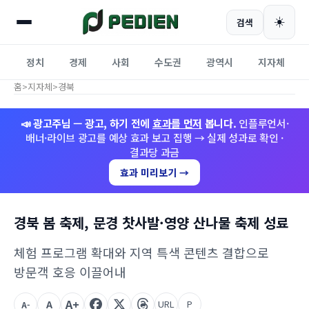
☀️
검색
정치
경제
사회
수도권
광역시
지자체
홈
>
지자체
>
경북
📣 광고주님 — 광고, 하기 전에
효과를 먼저
봅니다.
인플루언서·
배너·라이브 광고를 예상 효과 보고 집행 → 실제 성과로 확인 ·
결과당 과금
효과 미리보기 →
경북 봄 축제, 문경 찻사발·영양 산나물 축제 성료
체험 프로그램 확대와 지역 특색 콘텐츠 결합으로
방문객 호응 이끌어내
A+
A
URL
P
A-