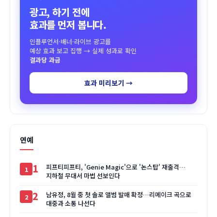
광고, 하기 전에
효과를 먼저 봅니다.
인플루언서·배너·라이브 광고를
예상 효과 보고 집행 → 실제 성과로 확인
결과당 과금
효과 미리보기 →
연예
1
피프티피프티, 'Genie Magic'으로 '논스탑' 재출격…
지하철 무대서 마법 선보인다
2
남유정, 8월 중 첫 솔로 앨범 발매 확정…리메이크 곡으로
대중과 소통 나선다