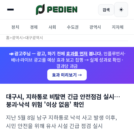
☀️
검색
정치
경제
사회
수도권
광역시
지자체
홈
>
광역시
>
대구광역시
📣 광고주님 — 광고, 하기 전에
효과를 먼저
봅니다.
인플루언서·
배너·라이브 광고를 예상 효과 보고 집행 → 실제 성과로 확인 ·
결과당 과금
효과 미리보기 →
대구시, 지하통로 비탈면 긴급 안전점검 실시…
붕괴·낙석 위험 '이상 없음' 확인
지난 5월 8일 남구 지하통로 낙석 사고 발생 이후,
시민 안전을 위해 유사 시설 긴급 점검 실시