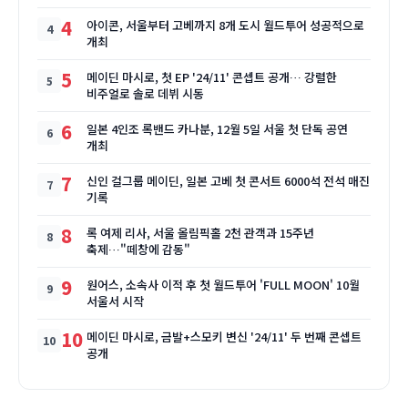
4
아이콘, 서울부터 고베까지 8개 도시 월드투어 성공적으로
개최
5
메이딘 마시로, 첫 EP '24/11' 콘셉트 공개… 강렬한
비주얼로 솔로 데뷔 시동
6
일본 4인조 록밴드 카나분, 12월 5일 서울 첫 단독 공연
개최
7
신인 걸그룹 메이딘, 일본 고베 첫 콘서트 6000석 전석 매진
기록
8
록 여제 리사, 서울 올림픽홀 2천 관객과 15주년
축제…"떼창에 감동"
9
원어스, 소속사 이적 후 첫 월드투어 'FULL MOON' 10월
서울서 시작
10
메이딘 마시로, 금발+스모키 변신 '24/11' 두 번째 콘셉트
공개