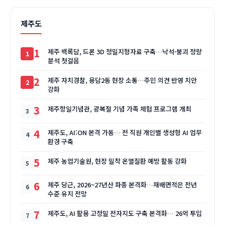
제주도
1
제주 백록담, 드론 3D 정밀지형자료 구축…낙석·붕괴 정량
분석 첫걸음
2
제주 자치경찰, 용담2동 현장 소통…주민 의견 반영 치안
강화
3
제주항일기념관, 광복절 기념 가족 체험 프로그램 개최
4
제주도, AI:ON 본격 가동… 전 직원 개인별 생성형 AI 업무
환경 구축
5
제주 농업기술원, 현장 밀착 온열질환 예방 활동 강화
6
제주 당근, 2026~27년산 파종 본격화…재배면적은 전년
수준 유지 전망
7
제주도, AI 활용 고정밀 전자지도 구축 본격화… 26억 투입