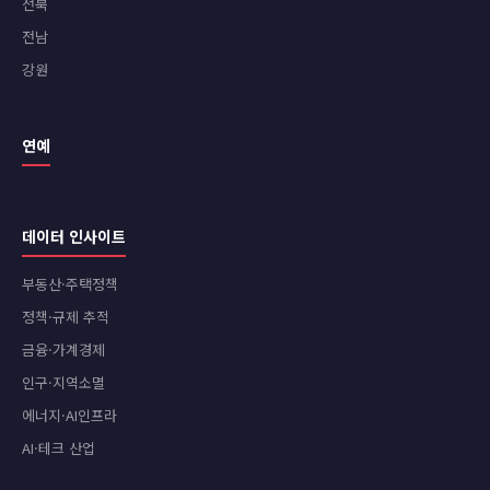
전북
전남
강원
연예
데이터 인사이트
부동산·주택정책
정책·규제 추적
금융·가계경제
인구·지역소멸
에너지·AI인프라
AI·테크 산업