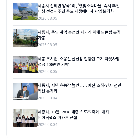
세종시 전의면 양곡1리, '햇빛소득마을' 즉시 추진
대상 선정…주민 주도 재생에너지 사업 본격화
2026.08.05
세종시, 폭염 취약 농업인 지키기 위해 드론팀 본격
가동
2026.08.05
세종 조치원, 오봉산 산신암 김향란 주지 이웃사랑
성금 200만원 기탁
2026.08.05
세종시, 시민 효능감 높인다... 예산·조직·인사 전면
혁신 본격화
2026.08.04
세종시, 10월 '2026 세종 스포츠 축제' 개최...
네이버웍스 마라톤 신설
2026.08.04