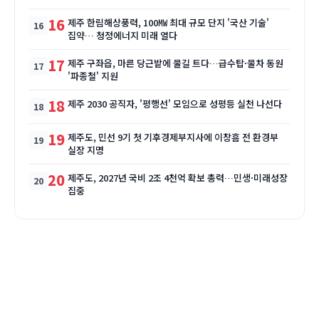
16
제주 한림해상풍력, 100㎿ 최대 규모 단지 '국산 기술'
집약… 청정에너지 미래 열다
17
제주 구좌읍, 마른 당근밭에 물길 트다…급수탑·물차 동원
'파종철' 지원
18
제주 2030 공직자, '평행선' 모임으로 성평등 실천 나선다
19
제주도, 민선 9기 첫 기후경제부지사에 이창흠 전 환경부
실장 지명
20
제주도, 2027년 국비 2조 4천억 확보 총력…민생·미래성장
집중