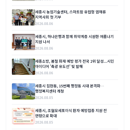
세종시 농업기술센터, 스마트팜 유럽형 엽채류
지역사회 첫 기부
2026.08.06
세종시, 하나은행과 함께 취약계층 시원한 여름나기
지원 나서
2026.08.06
세종소방, 봄철 화재 예방 평가 전국 2위 달성...시민
아이디어 '축광 유도선' 빛 발해
2026.08.06
세종시 집현동, 15번째 행정동 시대 본격화…
행정복지센터 개청
2026.08.05
세종시, 조혈모세포이식 환자 예방접종 지원 전
연령으로 확대
2026.08.05