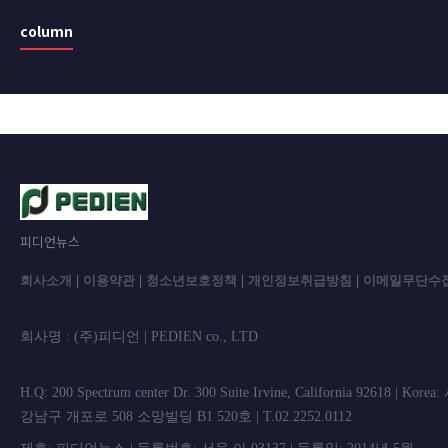
column
피디언뉴스
회사소개
|
이용약관
|
청소년보호정책
|
개인정보취급방침
|
이메일무단수
회사명 : (주)피디언 | PEDIEN co., L
H.Q: 200 Spectrum center Dr. 300 Suite Irvine, California 92618 | Korea
강남구 개포로 508 소망빌딩 B1 520호 | T.02.2252.0112