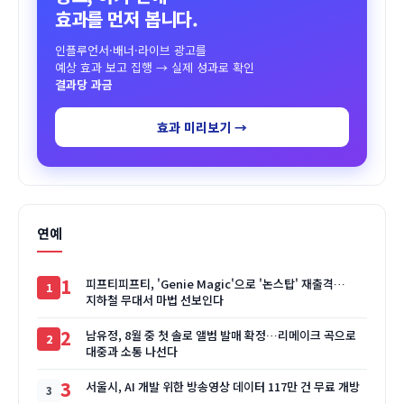
효과를 먼저 봅니다.
인플루언서·배너·라이브 광고를
예상 효과 보고 집행 → 실제 성과로 확인
결과당 과금
효과 미리보기 →
연예
1
피프티피프티, 'Genie Magic'으로 '논스탑' 재출격…
지하철 무대서 마법 선보인다
2
남유정, 8월 중 첫 솔로 앨범 발매 확정…리메이크 곡으로
대중과 소통 나선다
3
서울시, AI 개발 위한 방송영상 데이터 117만 건 무료 개방