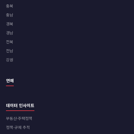
충북
충남
경북
경남
전북
전남
강원
연예
데이터 인사이트
부동산·주택정책
정책·규제 추적