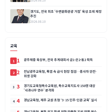
2026.08.10
경기도, 전국 최초 '수변문화관광 거점' 육성 조례 제정
추진
2026.08.10
교육
1
광주체중 육상부, 전국 추계대회서 금1·은2·동2 획득
2
전남광주교육청, 폭염 속 급식 현장 점검…종사자 안전·
위생 강화
3
경기도교육청특수교육원, 특수교육지도사 150명 대상
'사과나무 연수' 본격화
4
경남교육청, 제주 교원 초청 '3·15 민주·인권 교육' 실시
경남교육청, 복합 위기 학생 위한 맞춤형 지원 정책 연수