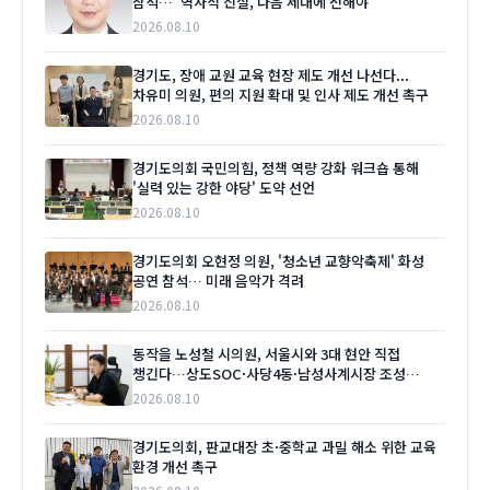
참석…“역사적 진실, 다음 세대에 전해야”
2026.08.10
경기도, 장애 교원 교육 현장 제도 개선 나선다...
차유미 의원, 편의 지원 확대 및 인사 제도 개선 촉구
2026.08.10
경기도의회 국민의힘, 정책 역량 강화 워크숍 통해
'실력 있는 강한 야당' 도약 선언
2026.08.10
경기도의회 오현정 의원, '청소년 교향악축제' 화성
공연 참석… 미래 음악가 격려
2026.08.10
동작을 노성철 시의원, 서울시와 3대 현안 직접
챙긴다…상도SOC·사당4동·남성사계시장 조성
'본격화'
2026.08.10
경기도의회, 판교대장 초·중학교 과밀 해소 위한 교육
환경 개선 촉구