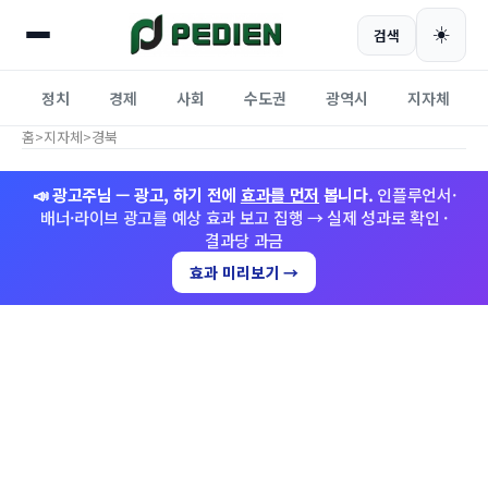
☀️
검색
정치
경제
사회
수도권
광역시
지자체
홈
>
지자체
>
경북
📣 광고주님 — 광고, 하기 전에
효과를 먼저
봅니다.
인플루언서·
배너·라이브 광고를 예상 효과 보고 집행 → 실제 성과로 확인 ·
결과당 과금
효과 미리보기 →