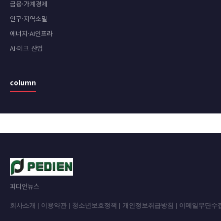
금융·가계경제
인구·지역소멸
에너지·AI인프라
AI·테크 산업
column
피디언뉴스
회사소개
|
이용약관
|
청소년보호정책
|
개인정보취급방침
|
이메일무단수