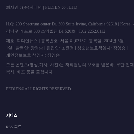
회사명 : (주)피디언 | PEDIEN co., L
H.Q: 200 Spectrum center Dr. 300 Suite Irvine, California 92618 | Korea
강남구 개포로 508 소망빌딩 B1 520호 | T.02.2252.0112
제호: 피디언뉴스 | 등록번호: 서울 아,03137 | 등록일: 2014년 5월
1일 | 발행인: 장영승 | 편집인: 조윤정 | 청소년보호책임자: 장영승 |
개인정보보호 책임자: 장영승
모든 콘텐츠(영상,기사, 사진)는 저작권법의 보호를 받은바, 무단 전
복사, 배포 등을 금합니
PEDIEN©ALLRIGHTS RESERVED.
서비스
RSS 피드