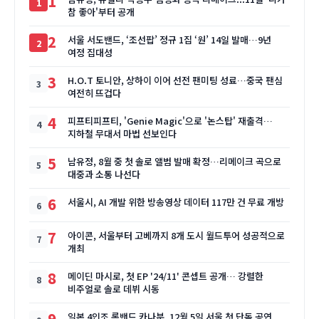
1
참 좋아'부터 공개
2
서울 서도밴드, ‘조선팝’ 정규 1집 ‘원’ 14일 발매…9년
여정 집대성
3
H.O.T 토니안, 상하이 이어 선전 팬미팅 성료…중국 팬심
여전히 뜨겁다
4
피프티피프티, 'Genie Magic'으로 '논스탑' 재출격…
지하철 무대서 마법 선보인다
5
남유정, 8월 중 첫 솔로 앨범 발매 확정…리메이크 곡으로
대중과 소통 나선다
6
서울시, AI 개발 위한 방송영상 데이터 117만 건 무료 개방
7
아이콘, 서울부터 고베까지 8개 도시 월드투어 성공적으로
개최
8
메이딘 마시로, 첫 EP '24/11' 콘셉트 공개… 강렬한
비주얼로 솔로 데뷔 시동
9
일본 4인조 록밴드 카나분, 12월 5일 서울 첫 단독 공연