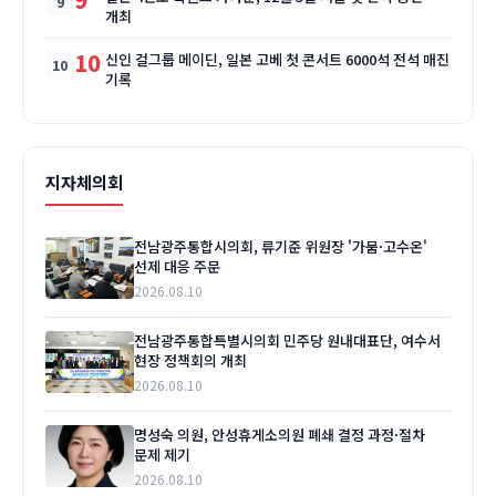
개최
10
신인 걸그룹 메이딘, 일본 고베 첫 콘서트 6000석 전석 매진
기록
지자체의회
전남광주통합시의회, 류기준 위원장 '가뭄·고수온'
선제 대응 주문
2026.08.10
전남광주통합특별시의회 민주당 원내대표단, 여수서
현장 정책회의 개최
2026.08.10
명성숙 의원, 안성휴게소의원 폐쇄 결정 과정·절차
문제 제기
2026.08.10