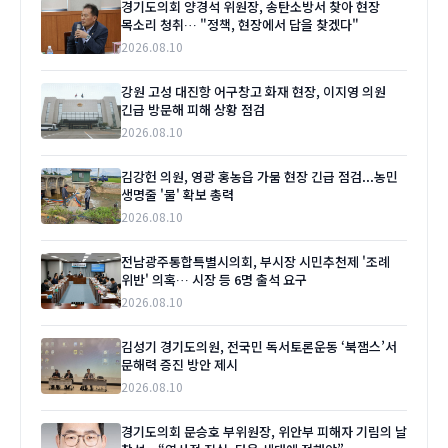
경기도의회 양경석 위원장, 송탄소방서 찾아 현장
목소리 청취… "정책, 현장에서 답을 찾겠다"
2026.08.10
강원 고성 대진항 어구창고 화재 현장, 이지영 의원
긴급 방문해 피해 상황 점검
2026.08.10
김강헌 의원, 영광 홍농읍 가뭄 현장 긴급 점검...농민
생명줄 '물' 확보 총력
2026.08.10
전남광주통합특별시의회, 부시장 시민추천제 '조례
위반' 의혹… 시장 등 6명 출석 요구
2026.08.10
김성기 경기도의원, 전국민 독서토론운동 ‘북잼스’서
문해력 증진 방안 제시
2026.08.10
경기도의회 문승호 부위원장, 위안부 피해자 기림의 날