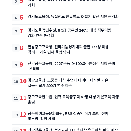
5
개최
6
경기도교육청, 뉴질랜드 한글학교 K-컬처 확산 지원 본격화
7
경기도율곡연수원, 8·9급 공무원 240명 대상 직무역량
강화 연수 본격화
8
전남광주교육청, 전국기능경기대회 출전 155명 학생
격려… 기술 인재 육성 박차
9
전남광주교육청, 2027 수능 D-100일…안정적 시행 준비
‘본격화’
10
경남교육청, 초중등 과학 수업에 데이터·디지털 기술
접목…교사 300명 연수 착수
11
광주교육연수원, 신규 교육공무직 87명 대상 기본교육 과정
운영
12
광주학생교육문화회관, EBS 정승익 작가 초청 '진짜
공부법' 강연 개최
13
전남광주교육청, 보건교사 119명 대상 응급처치·마약 예방