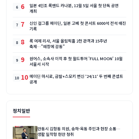
6
일본 4인조 록밴드 카나분, 12월 5일 서울 첫 단독 공연
개최
7
신인 걸그룹 메이딘, 일본 고베 첫 콘서트 6000석 전석 매진
기록
8
록 여제 리사, 서울 올림픽홀 2천 관객과 15주년
축제…"떼창에 감동"
9
원어스, 소속사 이적 후 첫 월드투어 'FULL MOON' 10월
서울서 시작
10
메이딘 마시로, 금발+스모키 변신 '24/11' 두 번째 콘셉트
공개
정치일반
안동시 김형동 의원, 송하·옥동 주민과 현장 소통…
생활 밀착형 현안 청취