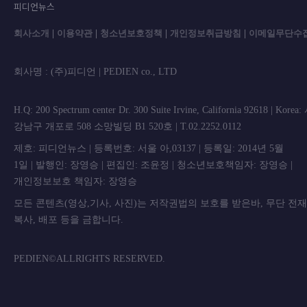
피디언뉴스
회사소개
|
이용약관
|
청소년보호정책
|
개인정보취급방침
|
이메일무단수
회사명 : (주)피디언 | PEDIEN co., L
H.Q: 200 Spectrum center Dr. 300 Suite Irvine, California 92618 | Korea
강남구 개포로 508 소망빌딩 B1 520호 | T.02.2252.0112
제호: 피디언뉴스 | 등록번호: 서울 아,03137 | 등록일: 2014년 5월
1일 | 발행인: 장영승 | 편집인: 조윤정 | 청소년보호책임자: 장영승 |
개인정보보호 책임자: 장영승
모든 콘텐츠(영상,기사, 사진)는 저작권법의 보호를 받은바, 무단 전
복사, 배포 등을 금합니
PEDIEN©ALLRIGHTS RESERVED.