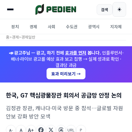
☀️
검색
정치
경제
사회
수도권
광역시
지자체
홈
>
경제
>
경제일반
📣 광고주님 — 광고, 하기 전에
효과를 먼저
봅니다.
인플루언서·
배너·라이브 광고를 예상 효과 보고 집행 → 실제 성과로 확인 ·
결과당 과금
효과 미리보기 →
한국, G7 핵심광물장관 회의서 공급망 안정 논의
김정관 장관, 캐나다·미국 방문 중 참석…글로벌 자원
안보 강화 방안 모색
A+
A
URL
P
A-