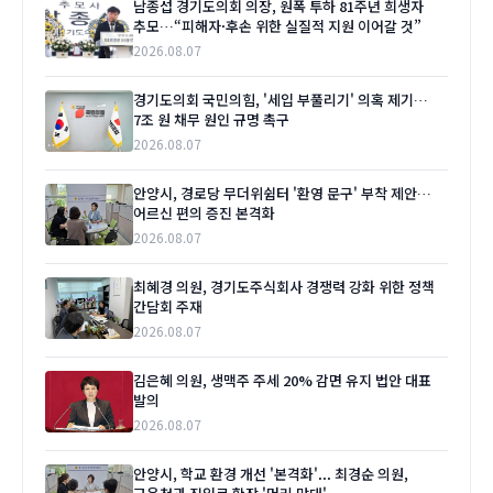
남종섭 경기도의회 의장, 원폭 투하 81주년 희생자
추모…“피해자·후손 위한 실질적 지원 이어갈 것”
2026.08.07
경기도의회 국민의힘, '세입 부풀리기' 의혹 제기…
7조 원 채무 원인 규명 촉구
2026.08.07
안양시, 경로당 무더위쉼터 '환영 문구' 부착 제안…
어르신 편의 증진 본격화
2026.08.07
최혜경 의원, 경기도주식회사 경쟁력 강화 위한 정책
간담회 주재
2026.08.07
김은혜 의원, 생맥주 주세 20% 감면 유지 법안 대표
발의
2026.08.07
안양시, 학교 환경 개선 '본격화'... 최경순 의원,