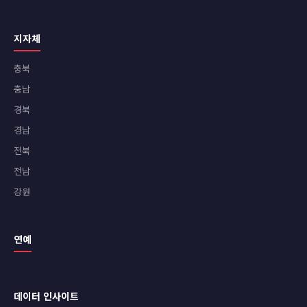
지자체
충북
충남
경북
경남
전북
전남
강원
연예
데이터 인사이트