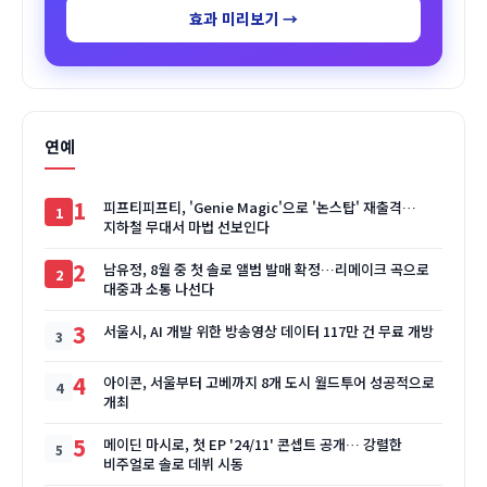
효과 미리보기 →
연예
1
피프티피프티, 'Genie Magic'으로 '논스탑' 재출격…
지하철 무대서 마법 선보인다
2
남유정, 8월 중 첫 솔로 앨범 발매 확정…리메이크 곡으로
대중과 소통 나선다
3
서울시, AI 개발 위한 방송영상 데이터 117만 건 무료 개방
4
아이콘, 서울부터 고베까지 8개 도시 월드투어 성공적으로
개최
5
메이딘 마시로, 첫 EP '24/11' 콘셉트 공개… 강렬한
비주얼로 솔로 데뷔 시동