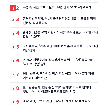
2
폭염 속 시민 보호 그늘막, 18년 만에 39,514개로 확대
3
동부지방산림청, 제2기 국유림위원회 위촉… 국유림 정책
전문성·투명성 강화
4
관세청, 2.5조 불법 외환거래 적발 우수팀 포상… 외환 질서
확립 '신호탄'
5
국립수목원, '기후 재난' 대비 현장 훈련 본격화... 직원 안전
역량 강화
6
2026년 지방공기업 경영평가 결과 발표…'가' 등급 20곳,
'사회적 책임' 강화
7
영암 월출산, 국가지정 명승 지정 예고… 역사·문화·자연
어우러진 복합유산
8
한국관광공사, 현장 중심 '지역 순회형' 크루즈 협의체
첫발…여수서 아도라 크루즈와 협력 시동
9
충남 태안, 고수온 확산… 남재헌 차관 현장 점검 나서