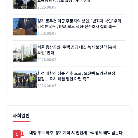
교육청과 진입로 확장 '머리 맞대'
2026.08.07
경기 동두천 미군 주둔지역 상인, '범죄자 낙인' 우려…
김성원 의원, KBS 보도 정정·전수조사 철회 촉구
2026.08.07
서울 용산공원, 주택 공급 대신 녹지 보전 '최유희
의원' 반대
2026.08.07
화성 매향리 상습 침수 도로, 오진택 도의원 현장
점검... 즉시 해결 방안 마련 촉구
2026.08.07
사회일반
1
내항 우수 화주, 장기계약 시 법인세 1% 공제 혜택 받는다