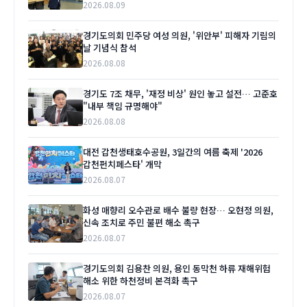
2026.08.09
경기도의회 민주당 여성 의원, '위안부' 피해자 기림의
날 기념식 참석
2026.08.08
경기도 7조 채무, '재정 비상' 원인 놓고 설전… 고준호
"내부 책임 규명해야"
2026.08.08
대전 갑천생태호수공원, 3일간의 여름 축제 '2026
갑천펀치페스타' 개막
2026.08.07
화성 매향리 오수관로 배수 불량 현장… 오현정 의원,
신속 조치로 주민 불편 해소 촉구
2026.08.07
경기도의회 김용찬 의원, 용인 동막천 하류 재해위험
해소 위한 하천정비 본격화 촉구
2026.08.07