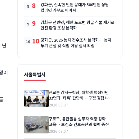
8
강화군, 신속한 민원 응대가 500만원 상당
컵라면 기부로 이어져
9
강화군 선원면, 해안 도로변 덩굴 식물 제거로
안전 환경 조성 본격화
10
강화군, 2026 농지 전수조사 본격화… 농지
지난
투기 근절 및 적법 이용 질서 확립
 명이
서울특별시
진교훈 강서구청장, 대학생 행정인턴
33명과 '티톡' 간담회… 구정 경험 나누고
등
소통 강화
2026.08.07
구로구, 통합돌봄 실무자 역량 강화
교육… 보건소·건보공단과 협력 증진
2026.08.07