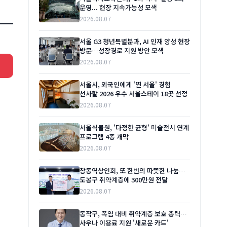
운영... 현장 지속가능성 모색
2026.08.07
서울 G3 청년특별분과, AI 인재 양성 현장
방문…성장경로 지원 방안 모색
2026.08.07
서울시, 외국인에게 '찐 서울' 경험
선사할 2026 우수 서울스테이 18곳 선정
2026.08.07
서울식물원, '다정한 균형' 미술전시 연계
프로그램 4종 개막
2026.08.07
창동역상인회, 또 한번의 따뜻한 나눔…
도봉구 취약계층에 300만원 전달
2026.08.07
동작구, 폭염 대비 취약계층 보호 총력…
사우나 이용료 지원 '새로운 카드'