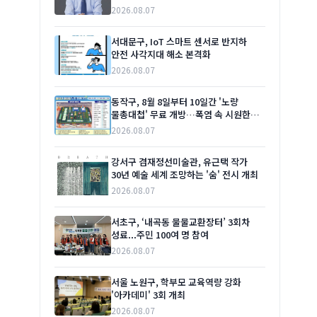
2026.08.07
서대문구, IoT 스마트 센서로 반지하
안전 사각지대 해소 본격화
2026.08.07
동작구, 8월 8일부터 10일간 '노량
물총대첩' 무료 개방…폭염 속 시원한
여름 선물
2026.08.07
강서구 겸재정선미술관, 유근택 작가
30년 예술 세계 조망하는 '숨' 전시 개최
2026.08.07
서초구, ‘내곡동 물물교환장터’ 3회차
성료...주민 100여 명 참여
2026.08.07
서울 노원구, 학부모 교육역량 강화
'아카데미' 3회 개최
2026.08.07