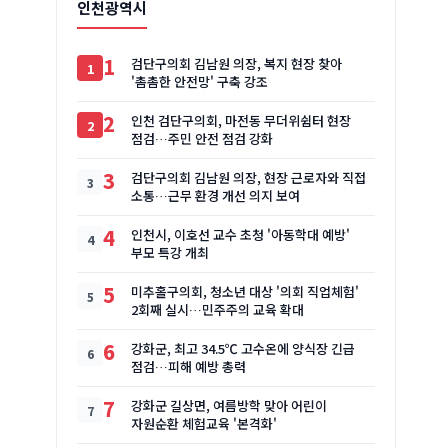
인천광역시
1
검단구의회 김남원 의장, 복지 현장 찾아
'촘촘한 안전망' 구축 강조
2
인천 검단구의회, 마전동 무더위쉼터 현장
점검…주민 안전 점검 강화
3
검단구의회 김남원 의장, 현장 근로자와 직접
소통…근무 환경 개선 의지 보여
4
인천시, 이호선 교수 초청 '아동학대 예방'
부모 특강 개최
5
미추홀구의회, 청소년 대상 '의회 직업체험'
2회째 실시…민주주의 교육 확대
6
강화군, 최고 34.5℃ 고수온에 양식장 긴급
점검…피해 예방 총력
7
강화군 길상면, 여름방학 맞아 어린이
자원순환 체험교육 '본격화'