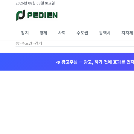
2026년 08월 08일 토요일
정치
경제
사회
수도권
광역시
지자체
홈
>
수도권
>
경기
📣 광고주님 — 광고, 하기 전에
효과를 먼