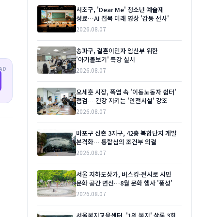
서초구, 'Dear Me' 청소년 예술제
성료…AI 접목 미래 영상 '감동 선사'
2026.08.07
송파구, 결혼이민자 임산부 위한
'아기돌보기' 특강 실시
AD
2026.08.07
오세훈 시장, 폭염 속 '이동노동자 쉼터'
점검… 건강 지키는 '안전시설' 강조
2026.08.07
마포구 신촌 3지구, 42층 복합단지 개발
본격화… 통합심의 조건부 의결
2026.08.07
서울 지하도상가, 버스킹·전시로 시민
문화 공간 변신…8월 문화 행사 '풍성'
2026.08.07
서울복지교육센터, '1의 복지' 살롱 3회