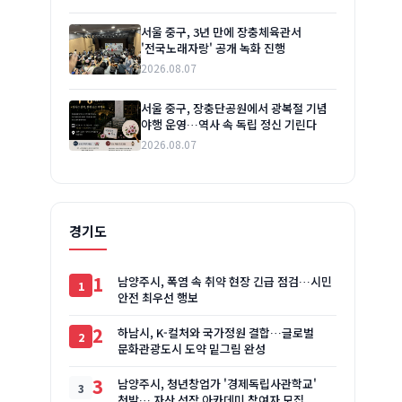
서울 중구, 3년 만에 장충체육관서
'전국노래자랑' 공개 녹화 진행
2026.08.07
서울 중구, 장충단공원에서 광복절 기념
야행 운영…역사 속 독립 정신 기린다
2026.08.07
경기도
1
남양주시, 폭염 속 취약 현장 긴급 점검…시민
안전 최우선 행보
2
하남시, K-컬처와 국가정원 결합…글로벌
문화관광도시 도약 밑그림 완성
3
남양주시, 청년창업가 '경제독립사관학교'
첫발… 자산 성장 아카데미 참여자 모집