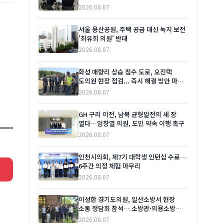
맞대'
2026.08.07
서울 용산공원, 주택 공급 대신 녹지 보전
'최유희 의원' 반대
2026.08.07
화성 매향리 상습 침수 도로, 오진택
도의원 현장 점검... 즉시 해결 방안 마련
촉구
2026.08.07
GH 구리 이전, 남북 균형발전의 새 장
열다…임창열 의원, 도민 약속 이행 촉구
2026.08.07
인천시의회, 제7기 대학생 인턴십 수료…
6주간 의정 체험 마무리
2026.08.07
이성한 경기도의원, 일산소방서 현장
소통 정담회 참석… 소방관·의용소방대
애로사항 청취
2026.08.07