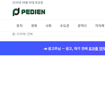
2026년 08월 08일 토요일
정치
경제
사회
수도권
광역시
지자체
홈
>
지자체
>
전북
📣 광고주님 — 광고, 하기 전에
효과를 먼