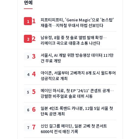
연예
1
피프티피프티, 'Genie Magic'으로 '논스탑'
재출격…지하철 무대서 마법 선보인다
2
남유정, 8월 중 첫 솔로 앨범 발매 확정…
리메이크 곡으로 대중과 소통 나선다
3
서울시, AI 개발 위한 방송영상 데이터 117만
건 무료 개방
4
아이콘, 서울부터 고베까지 8개 도시 월드투어
성공적으로 개최
5
메이딘 마시로, 첫 EP '24/11' 콘셉트 공개…
강렬한 비주얼로 솔로 데뷔 시동
6
일본 4인조 록밴드 카나분, 12월 5일 서울 첫
단독 공연 개최
7
신인 걸그룹 메이딘, 일본 고베 첫 콘서트
6000석 전석 매진 기록