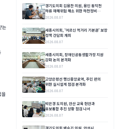
경기도의회 김용찬 의원, 용인 동막천
하류 재해위험 해소 위한 하천정비
본격화 촉구
2026.08.07
받는
세종시의회, '어르신 먹거리 기본권' 보장
정책 간담회 개최
2026.08.07
동
세종시의회, 장애인공동생활가정 지원
강화 논의 본격화
2026.08.07
고양은평선 행신중앙로역, 주민 편의
위한 실시설계 점검 본격화
2026.08.07
법을
박은경 도의원, 안산 교육 현안과
유보통합 추진 상황 점검 나서
2026.08.07
경기도의회 백승기 의원, 안성시