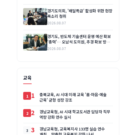
경기도의회, '배달특급' 활성화 위한 현장
목소리 청취
2026.08.07
경기도, 반도체 기술센터 운영 예산 확보
'총력'… 오남석 도의원, 추경 확보 방안
논의
2026.08.07
교육
1
충북교육, AI 시대 미래 교육 '몸·마음·예술
근육' 균형 성장 강조
2
경남교육청, AI 시대 학교도서관 담당자 직무
역량 강화 연수 실시
3
경남교육청, 교육복지사 133명 실습 연수
개최... 맞춤형 교육복지 강화 나서