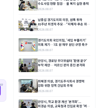
수도사업 현황 점검… 물 복지 실현 총력
2026.08.07
남종섭 경기도의회 의장, 원폭 투하
81주년 희생자 추모…“피해자·후손 위한
실질적 지원 이어갈 것”
2026.08.07
경기도의회 국민의힘, '세입 부풀리기'
의혹 제기…7조 원 채무 원인 규명 촉구
2026.08.07
안양시, 경로당 무더위쉼터 '환영 문구'
부착 제안… 어르신 편의 증진 본격화
2026.08.07
최혜경 의원, 경기도주식회사 경쟁력
AD
강화 위한 정책 간담회 주재
2026.08.07
안양시, 학교 환경 개선 '본격화'...
최경순 의원, 교육청과 진입로 확장 '머리