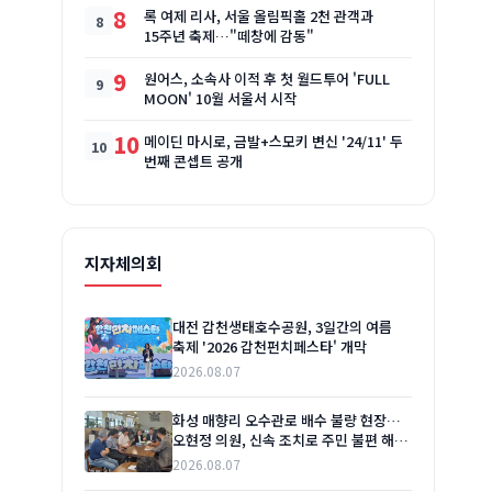
8
록 여제 리사, 서울 올림픽홀 2천 관객과
15주년 축제…"떼창에 감동"
9
원어스, 소속사 이적 후 첫 월드투어 'FULL
MOON' 10월 서울서 시작
10
메이딘 마시로, 금발+스모키 변신 '24/11' 두
번째 콘셉트 공개
지자체의회
대전 갑천생태호수공원, 3일간의 여름
축제 '2026 갑천펀치페스타' 개막
2026.08.07
화성 매향리 오수관로 배수 불량 현장…
오현정 의원, 신속 조치로 주민 불편 해소
촉구
2026.08.07