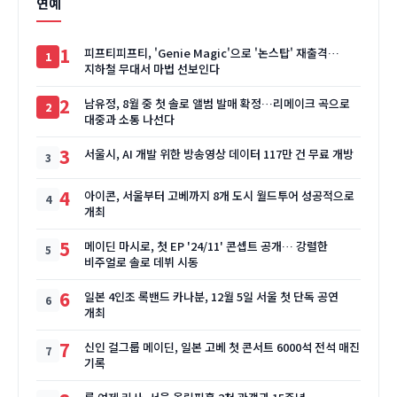
연예
1
피프티피프티, 'Genie Magic'으로 '논스탑' 재출격…
지하철 무대서 마법 선보인다
2
남유정, 8월 중 첫 솔로 앨범 발매 확정…리메이크 곡으로
대중과 소통 나선다
3
서울시, AI 개발 위한 방송영상 데이터 117만 건 무료 개방
4
아이콘, 서울부터 고베까지 8개 도시 월드투어 성공적으로
개최
5
메이딘 마시로, 첫 EP '24/11' 콘셉트 공개… 강렬한
비주얼로 솔로 데뷔 시동
6
일본 4인조 록밴드 카나분, 12월 5일 서울 첫 단독 공연
개최
7
신인 걸그룹 메이딘, 일본 고베 첫 콘서트 6000석 전석 매진
기록