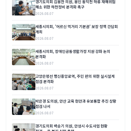
경기도의회 김용찬 의원, 용인 동막천 하류 재해위험
해소 위한 하천정비 본격화 촉구
2026.08.07
세종시의회, '어르신 먹거리 기본권' 보장 정책 간담회
개최
2026.08.07
세종시의회, 장애인공동생활가정 지원 강화 논의
본격화
2026.08.07
고양은평선 행신중앙로역, 주민 편의 위한 실시설계
점검 본격화
2026.08.07
박은경 도의원, 안산 교육 현안과 유보통합 추진 상황
점검 나서
2026.08.07
경기도의회 백승기 의원, 안성시 수도사업 현황