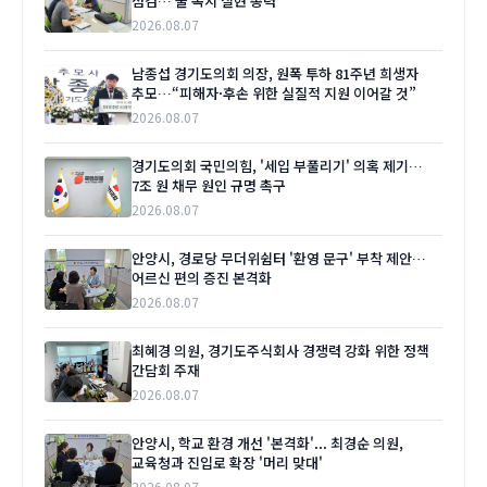
점검… 물 복지 실현 총력
2026.08.07
남종섭 경기도의회 의장, 원폭 투하 81주년 희생자
추모…“피해자·후손 위한 실질적 지원 이어갈 것”
2026.08.07
경기도의회 국민의힘, '세입 부풀리기' 의혹 제기…
7조 원 채무 원인 규명 촉구
2026.08.07
안양시, 경로당 무더위쉼터 '환영 문구' 부착 제안…
어르신 편의 증진 본격화
2026.08.07
최혜경 의원, 경기도주식회사 경쟁력 강화 위한 정책
간담회 주재
2026.08.07
안양시, 학교 환경 개선 '본격화'... 최경순 의원,
교육청과 진입로 확장 '머리 맞대'
2026.08.07