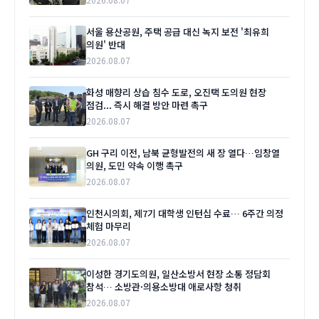
서울 용산공원, 주택 공급 대신 녹지 보전 '최유희
의원' 반대
2026.08.07
화성 매향리 상습 침수 도로, 오진택 도의원 현장
점검... 즉시 해결 방안 마련 촉구
2026.08.07
GH 구리 이전, 남북 균형발전의 새 장 열다…임창열
의원, 도민 약속 이행 촉구
2026.08.07
인천시의회, 제7기 대학생 인턴십 수료… 6주간 의정
체험 마무리
2026.08.07
이성한 경기도의원, 일산소방서 현장 소통 정담회
참석… 소방관·의용소방대 애로사항 청취
2026.08.07