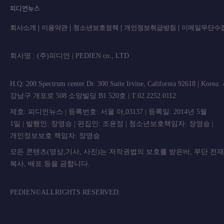
피디언뉴스
회사소개
|
이용약관
|
청소년보호정책
|
개인정보취급방침
|
이메일무단수
회사명 : (주)피디언 | PEDIEN co., L
H.Q: 200 Spectrum center Dr. 300 Suite Irvine, California 92618 | Korea
강남구 개포로 508 소망빌딩 B1 520호 | T.02.2252.0112
제호: 피디언뉴스 | 등록번호: 서울 아,03137 | 등록일: 2014년 5월
1일 | 발행인: 장영승 | 편집인: 조윤정 | 청소년보호책임자: 장영승 |
개인정보보호 책임자: 장영승
모든 콘텐츠(영상,기사, 사진)는 저작권법의 보호를 받은바, 무단 전
복사, 배포 등을 금합니
PEDIEN©ALLRIGHTS RESERVED.