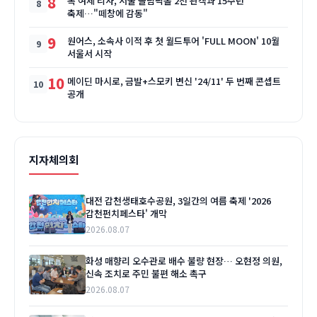
8
록 여제 리사, 서울 올림픽홀 2천 관객과 15주년
축제…"떼창에 감동"
9
원어스, 소속사 이적 후 첫 월드투어 'FULL MOON' 10월
서울서 시작
10
메이딘 마시로, 금발+스모키 변신 '24/11' 두 번째 콘셉트
공개
지자체의회
대전 갑천생태호수공원, 3일간의 여름 축제 '2026
갑천펀치페스타' 개막
2026.08.07
화성 매향리 오수관로 배수 불량 현장… 오현정 의원,
신속 조치로 주민 불편 해소 촉구
2026.08.07