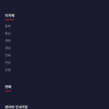
지자체
충북
충남
경북
경남
전북
전남
강원
연예
데이터 인사이트