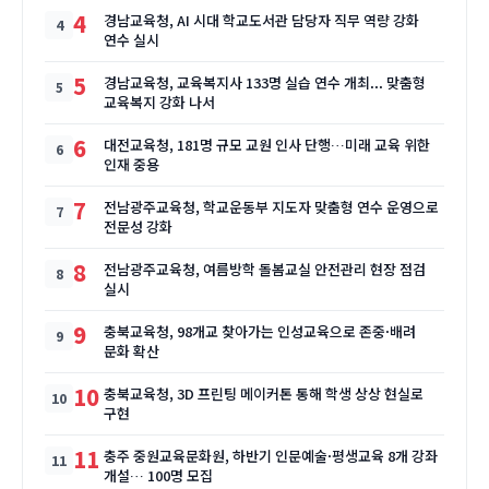
4
경남교육청, AI 시대 학교도서관 담당자 직무 역량 강화
연수 실시
5
경남교육청, 교육복지사 133명 실습 연수 개최... 맞춤형
교육복지 강화 나서
6
대전교육청, 181명 규모 교원 인사 단행…미래 교육 위한
인재 중용
7
전남광주교육청, 학교운동부 지도자 맞춤형 연수 운영으로
전문성 강화
8
전남광주교육청, 여름방학 돌봄교실 안전관리 현장 점검
실시
9
충북교육청, 98개교 찾아가는 인성교육으로 존중·배려
문화 확산
10
충북교육청, 3D 프린팅 메이커톤 통해 학생 상상 현실로
구현
11
충주 중원교육문화원, 하반기 인문예술·평생교육 8개 강좌
개설… 100명 모집