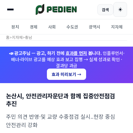
☀️
검색
정치
경제
사회
수도권
광역시
지자체
홈
>
지자체
>
충남
📣 광고주님 — 광고, 하기 전에
효과를 먼저
봅니다.
인플루언서·
배너·라이브 광고를 예상 효과 보고 집행 → 실제 성과로 확인 ·
결과당 과금
효과 미리보기 →
논산시, 안전관리자문단과 함께 집중안전점검
추진
주민 의견 반영·및 교량 수중점검 실시..현장 중심
안전관리 강화