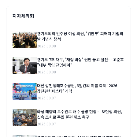
지자체의회
경기도의회 민주당 여성 의원, '위안부' 피해자 기림의
날 기념식 참석
2026.08.08
경기도 7조 채무, '재정 비상' 원인 놓고 설전… 고준호
"내부 책임 규명해야"
2026.08.08
대전 갑천생태호수공원, 3일간의 여름 축제 '2026
갑천펀치페스타' 개막
2026.08.07
화성 매향리 오수관로 배수 불량 현장… 오현정 의원,
신속 조치로 주민 불편 해소 촉구
2026.08.07