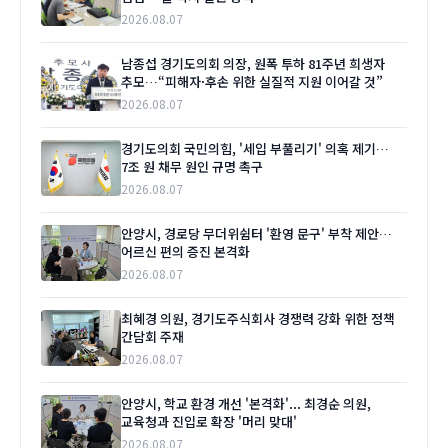
2026.08.07
남종섭 경기도의회 의장, 원폭 투하 81주년 희생자
추모…“피해자·후손 위한 실질적 지원 이어갈 것”
2026.08.07
경기도의회 국민의힘, '세입 부풀리기' 의혹 제기…
7조 원 채무 원인 규명 촉구
2026.08.07
안양시, 경로당 무더위쉼터 '환영 문구' 부착 제안…
어르신 편의 증진 본격화
2026.08.07
최혜경 의원, 경기도주식회사 경쟁력 강화 위한 정책
간담회 주재
2026.08.07
안양시, 학교 환경 개선 '본격화'... 최경순 의원,
교육청과 진입로 확장 '머리 맞대'
2026.08.07