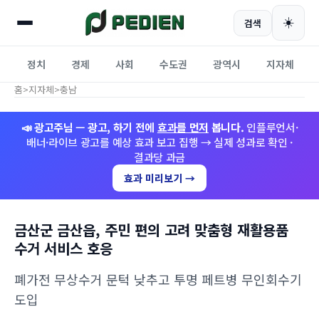
☀️
검색
정치
경제
사회
수도권
광역시
지자체
홈
>
지자체
>
충남
📣 광고주님 — 광고, 하기 전에
효과를 먼저
봅니다.
인플루언서·
배너·라이브 광고를 예상 효과 보고 집행 → 실제 성과로 확인 ·
결과당 과금
효과 미리보기 →
금산군 금산읍, 주민 편의 고려 맞춤형 재활용품
수거 서비스 호응
폐가전 무상수거 문턱 낮추고 투명 페트병 무인회수기
도입