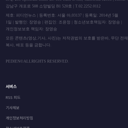
강남구 개포로 508 소망빌딩 B1 520호 | T.02.2252.0112
제호: 피디언뉴스 | 등록번호: 서울 아,03137 | 등록일: 2014년 5월
1일 | 발행인: 장영승 | 편집인: 조윤정 | 청소년보호책임자: 장영승 |
개인정보보호 책임자: 장영승
모든 콘텐츠(영상,기사, 사진)는 저작권법의 보호를 받은바, 무단 전
복사, 배포 등을 금합니
PEDIEN©ALLRIGHTS RESERVED.
서비스
RSS 피드
기사제보
개인정보처리방침