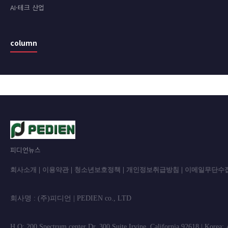
AI·테크 산업
column
피디언뉴스
회사소개
|
이용약관
|
청소년보호정책
|
개인정보취급방침
|
이메일무단수
회사명 : (주)피디언 | PEDIEN co., L
H.Q: 200 Spectrum center Dr. 300 Suite Irvine, California 92618 | Korea