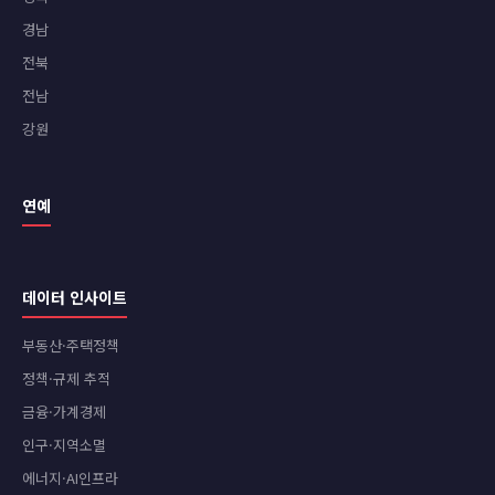
경남
전북
전남
강원
연예
데이터 인사이트
부동산·주택정책
정책·규제 추적
금융·가계경제
인구·지역소멸
에너지·AI인프라