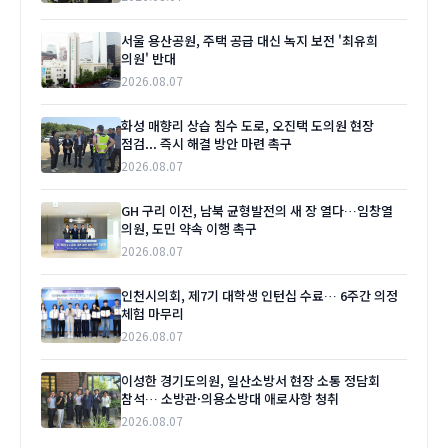
서울 용산공원, 주택 공급 대신 녹지 보전 '최유희
의원' 반대
2026.08.07
화성 매향리 상습 침수 도로, 오진택 도의원 현장
점검... 즉시 해결 방안 마련 촉구
2026.08.07
GH 구리 이전, 남북 균형발전의 새 장 열다…임창열
의원, 도민 약속 이행 촉구
2026.08.07
인천시의회, 제7기 대학생 인턴십 수료… 6주간 의정
체험 마무리
2026.08.07
이성한 경기도의원, 일산소방서 현장 소통 정담회
참석… 소방관·의용소방대 애로사항 청취
2026.08.07