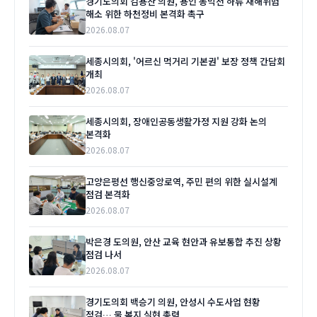
경기도의회 김용찬 의원, 용인 동막천 하류 재해위험
해소 위한 하천정비 본격화 촉구
2026.08.07
세종시의회, '어르신 먹거리 기본권' 보장 정책 간담회
개최
2026.08.07
세종시의회, 장애인공동생활가정 지원 강화 논의
본격화
2026.08.07
고양은평선 행신중앙로역, 주민 편의 위한 실시설계
점검 본격화
2026.08.07
박은경 도의원, 안산 교육 현안과 유보통합 추진 상황
점검 나서
2026.08.07
경기도의회 백승기 의원, 안성시 수도사업 현황
점검… 물 복지 실현 총력