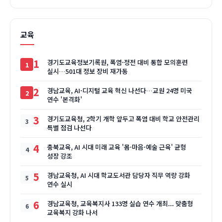
교육
1
경기도교육정보기록원, 폭염·정전 대비 통합 모의훈련
실시…501대 정보 장비 재가동
2
경남교육, AI·디지털 교육 혁신 나선다…교원 24명 미국
연수 '본격화'
3
경기도교육청, 2학기 개학 앞두고 폭염 대비 학교 안전관리
특별 점검 나선다
4
충북교육, AI 시대 미래 교육 '몸·마음·예술 근육' 균형
성장 강조
5
경남교육청, AI 시대 학교도서관 담당자 직무 역량 강화
연수 실시
6
경남교육청, 교육복지사 133명 실습 연수 개최... 맞춤형
교육복지 강화 나서