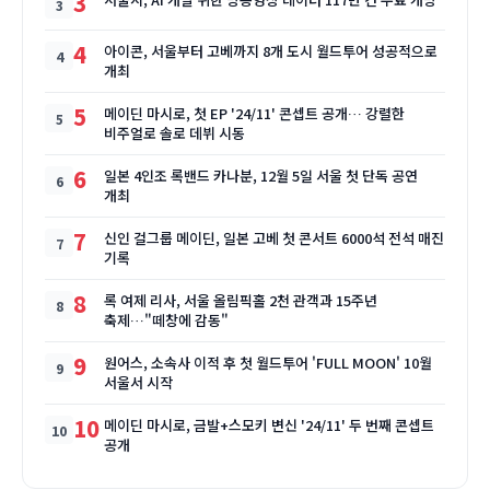
3
4
아이콘, 서울부터 고베까지 8개 도시 월드투어 성공적으로
개최
5
메이딘 마시로, 첫 EP '24/11' 콘셉트 공개… 강렬한
비주얼로 솔로 데뷔 시동
6
일본 4인조 록밴드 카나분, 12월 5일 서울 첫 단독 공연
개최
7
신인 걸그룹 메이딘, 일본 고베 첫 콘서트 6000석 전석 매진
기록
8
록 여제 리사, 서울 올림픽홀 2천 관객과 15주년
축제…"떼창에 감동"
9
원어스, 소속사 이적 후 첫 월드투어 'FULL MOON' 10월
서울서 시작
10
메이딘 마시로, 금발+스모키 변신 '24/11' 두 번째 콘셉트
공개