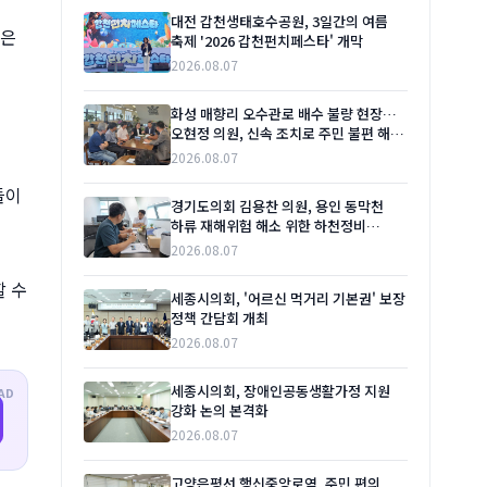
대전 갑천생태호수공원, 3일간의 여름
품은
축제 '2026 갑천펀치페스타' 개막
2026.08.07
화성 매향리 오수관로 배수 불량 현장…
오현정 의원, 신속 조치로 주민 불편 해소
촉구
2026.08.07
들이
경기도의회 김용찬 의원, 용인 동막천
하류 재해위험 해소 위한 하천정비
본격화 촉구
2026.08.07
할 수
세종시의회, '어르신 먹거리 기본권' 보장
정책 간담회 개최
2026.08.07
세종시의회, 장애인공동생활가정 지원
AD
강화 논의 본격화
2026.08.07
고양은평선 행신중앙로역, 주민 편의