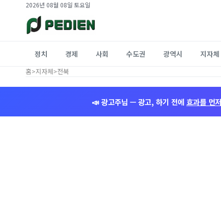
2026년 08월 08일 토요일
정치
경제
사회
수도권
광역시
지자체
홈
>
지자체
>
전북
📣 광고주님 — 광고, 하기 전에
효과를 먼