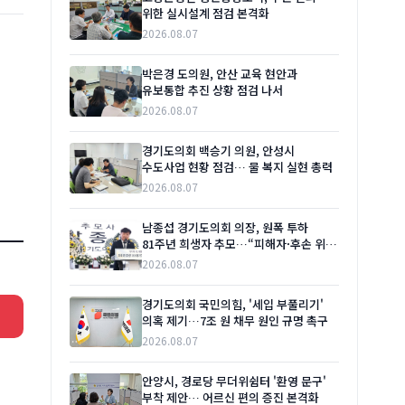
위한 실시설계 점검 본격화
2026.08.07
박은경 도의원, 안산 교육 현안과
유보통합 추진 상황 점검 나서
2026.08.07
경기도의회 백승기 의원, 안성시
수도사업 현황 점검… 물 복지 실현 총력
2026.08.07
남종섭 경기도의회 의장, 원폭 투하
81주년 희생자 추모…“피해자·후손 위한
실질적 지원 이어갈 것”
2026.08.07
경기도의회 국민의힘, '세입 부풀리기'
의혹 제기…7조 원 채무 원인 규명 촉구
2026.08.07
안양시, 경로당 무더위쉼터 '환영 문구'
부착 제안… 어르신 편의 증진 본격화