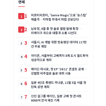
연예
1
피프티피프티, 'Genie Magic'으로 '논스탑'
재출격…지하철 무대서 마법 선보인다
2
남유정, 8월 중 첫 솔로 앨범 발매 확정…
리메이크 곡으로 대중과 소통 나선다
3
서울시, AI 개발 위한 방송영상 데이터 117만
건 무료 개방
4
아이콘, 서울부터 고베까지 8개 도시 월드투어
성공적으로 개최
5
메이딘 마시로, 첫 EP '24/11' 콘셉트 공개…
강렬한 비주얼로 솔로 데뷔 시동
6
일본 4인조 록밴드 카나분, 12월 5일 서울 첫
단독 공연 개최
7
신인 걸그룹 메이딘, 일본 고베 첫 콘서트
6000석 전석 매진 기록