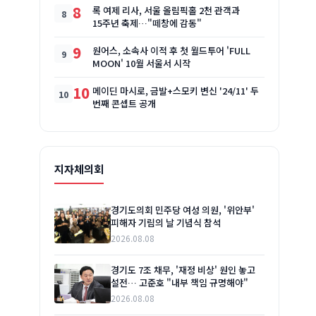
8
록 여제 리사, 서울 올림픽홀 2천 관객과
15주년 축제…"떼창에 감동"
9
원어스, 소속사 이적 후 첫 월드투어 'FULL
MOON' 10월 서울서 시작
10
메이딘 마시로, 금발+스모키 변신 '24/11' 두
번째 콘셉트 공개
지자체의회
경기도의회 민주당 여성 의원, '위안부'
피해자 기림의 날 기념식 참석
2026.08.08
경기도 7조 채무, '재정 비상' 원인 놓고
설전… 고준호 "내부 책임 규명해야"
2026.08.08