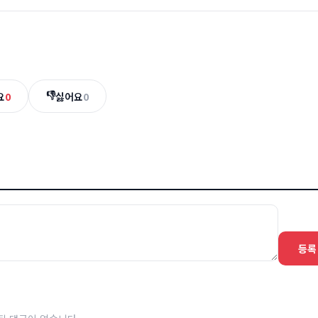
👎
요
0
싫어요
0
등록