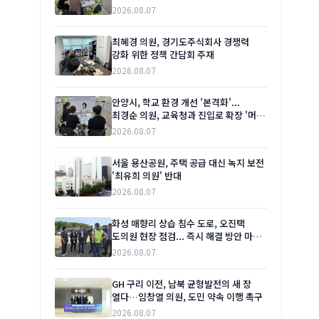
2026.08.07
최혜경 의원, 경기도주식회사 경쟁력
강화 위한 정책 간담회 주재
2026.08.07
안양시, 학교 환경 개선 '본격화'...
최경순 의원, 교육청과 진입로 확장 '머리
맞대'
2026.08.07
서울 용산공원, 주택 공급 대신 녹지 보전
'최유희 의원' 반대
2026.08.07
화성 매향리 상습 침수 도로, 오진택
도의원 현장 점검... 즉시 해결 방안 마련
촉구
2026.08.07
GH 구리 이전, 남북 균형발전의 새 장
열다…임창열 의원, 도민 약속 이행 촉구
2026.08.07