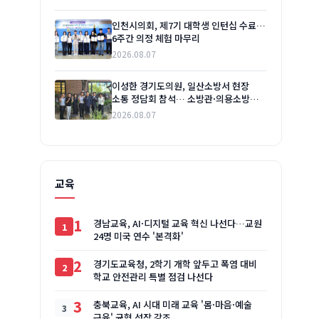
인천시의회, 제7기 대학생 인턴십 수료…
6주간 의정 체험 마무리
2026.08.07
이성한 경기도의원, 일산소방서 현장
소통 정담회 참석… 소방관·의용소방대
애로사항 청취
2026.08.07
교육
1
경남교육, AI·디지털 교육 혁신 나선다…교원
24명 미국 연수 '본격화'
2
경기도교육청, 2학기 개학 앞두고 폭염 대비
학교 안전관리 특별 점검 나선다
3
충북교육, AI 시대 미래 교육 '몸·마음·예술
근육' 균형 성장 강조