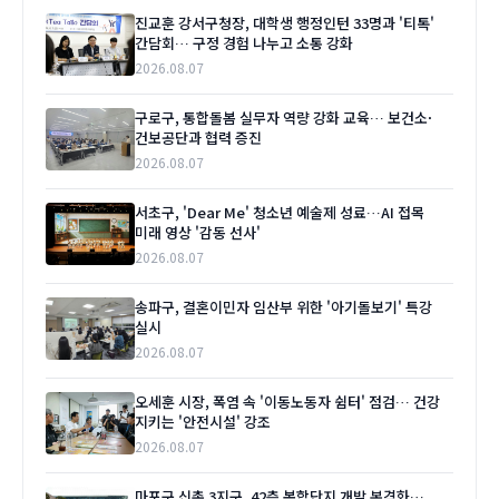
진교훈 강서구청장, 대학생 행정인턴 33명과 '티톡'
간담회… 구정 경험 나누고 소통 강화
2026.08.07
구로구, 통합돌봄 실무자 역량 강화 교육… 보건소·
건보공단과 협력 증진
2026.08.07
서초구, 'Dear Me' 청소년 예술제 성료…AI 접목
미래 영상 '감동 선사'
2026.08.07
송파구, 결혼이민자 임산부 위한 '아기돌보기' 특강
실시
2026.08.07
오세훈 시장, 폭염 속 '이동노동자 쉼터' 점검… 건강
지키는 '안전시설' 강조
2026.08.07
마포구 신촌 3지구, 42층 복합단지 개발 본격화…