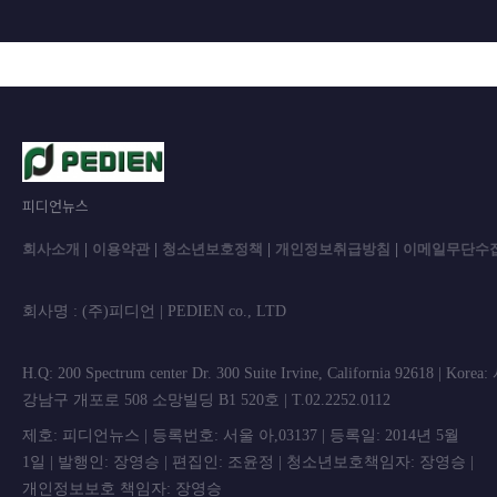
피디언뉴스
회사소개
|
이용약관
|
청소년보호정책
|
개인정보취급방침
|
이메일무단수
회사명 : (주)피디언 | PEDIEN co., L
H.Q: 200 Spectrum center Dr. 300 Suite Irvine, California 92618 | Korea
강남구 개포로 508 소망빌딩 B1 520호 | T.02.2252.0112
제호: 피디언뉴스 | 등록번호: 서울 아,03137 | 등록일: 2014년 5월
1일 | 발행인: 장영승 | 편집인: 조윤정 | 청소년보호책임자: 장영승 |
개인정보보호 책임자: 장영승