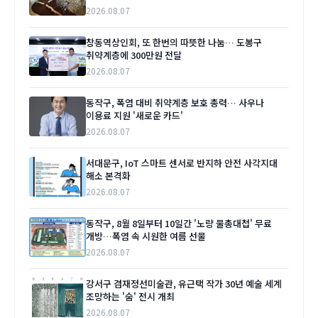
2026.08.07
창동역상인회, 또 한번의 따뜻한 나눔… 도봉구
취약계층에 300만원 전달
2026.08.07
동작구, 폭염 대비 취약계층 보호 총력… 사우나
이용료 지원 '새로운 카드'
2026.08.07
서대문구, IoT 스마트 센서로 반지하 안전 사각지대
해소 본격화
2026.08.07
동작구, 8월 8일부터 10일간 '노량 물총대첩' 무료
개방…폭염 속 시원한 여름 선물
2026.08.07
강서구 겸재정선미술관, 유근택 작가 30년 예술 세계
조망하는 '숨' 전시 개최
2026.08.07