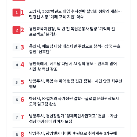
1
고양시, 2027학년도 대입 수시전략 설명회 성황리 개최…
민경선 시장 '미래 교육 지원' 약속
2
용인교육지원청, 백 년 전 독립운동사 탐방 '기억의 길
프로젝트' 본격화
3
용인시, 베트남 다낭 페스티벌 주빈으로 참석…양국 우호
증진 '신호탄'
4
용인특례시, 베트남 다낭서 AI 정책 홍보…반도체 넘어
시민 삶 혁신 강조
5
남양주시, 폭염 속 취약 현장 긴급 점검…시민 안전 최우선
행보
6
하남시, K-컬처와 국가정원 결합…글로벌 문화관광도시
도약 밑그림 완성
7
남양주시, 청년창업가 '경제독립사관학교' 첫발… 자산
성장 아카데미 참여자 모집
8
남양주시, 광명엔지니어링 후원으로 취약계층 3가구에