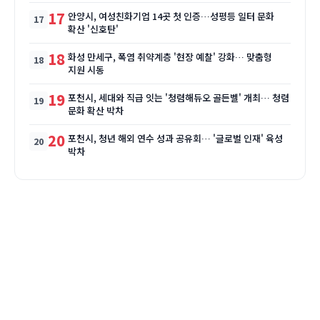
17
안양시, 여성친화기업 14곳 첫 인증…성평등 일터 문화
확산 '신호탄'
18
화성 만세구, 폭염 취약계층 '현장 예찰' 강화… 맞춤형
지원 시동
19
포천시, 세대와 직급 잇는 '청렴해듀오 골든벨' 개최… 청렴
문화 확산 박차
20
포천시, 청년 해외 연수 성과 공유회… '글로벌 인재' 육성
박차