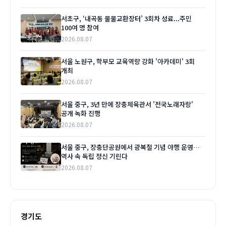
서초구, ‘내곡동 물물교환장터’ 3회차 성료...주민
100여 명 참여
2026.08.07
서울 노원구, 학부모 교육역량 강화 '아카데미' 3회
개최
2026.08.07
서울 중구, 3년 만에 장충체육관서 '전국노래자랑'
공개 녹화 진행
2026.08.07
서울 중구, 장충단공원에서 광복절 기념 야행 운영…
역사 속 독립 정신 기린다
2026.08.07
경기도