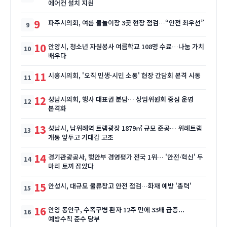
에어컨 설치 지원
9
파주시의회, 여름 물놀이장 3곳 현장 점검…“안전 최우선”
10
안양시, 청소년 자원봉사 여름학교 108명 수료…나눔 가치
배우다
11
시흥시의회, '오직 민생·시민 소통' 현장 간담회 본격 시동
12
성남시의회, 행사 대표권 분담… 상임위원회 중심 운영
본격화
13
성남시, 남위례역 트램광장 1879㎡ 규모 준공… 위례트램
개통 앞두고 기대감 고조
14
경기관광공사, 행안부 경영평가 전국 1위… '안전·혁신' 두
마리 토끼 잡았다
15
안성시, 대규모 물류창고 안전 점검…화재 예방 '총력'
16
안양 동안구, 수족구병 환자 12주 만에 33배 급증...
예방수칙 준수 당부