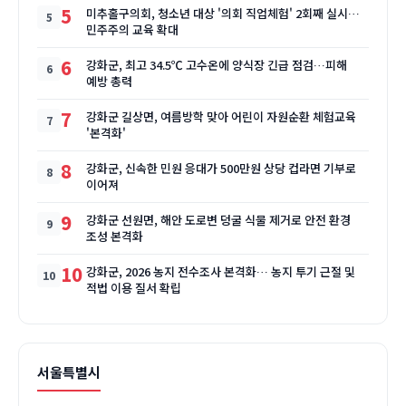
5
미추홀구의회, 청소년 대상 '의회 직업체험' 2회째 실시…
민주주의 교육 확대
6
강화군, 최고 34.5℃ 고수온에 양식장 긴급 점검…피해
예방 총력
7
강화군 길상면, 여름방학 맞아 어린이 자원순환 체험교육
'본격화'
8
강화군, 신속한 민원 응대가 500만원 상당 컵라면 기부로
이어져
9
강화군 선원면, 해안 도로변 덩굴 식물 제거로 안전 환경
조성 본격화
10
강화군, 2026 농지 전수조사 본격화… 농지 투기 근절 및
적법 이용 질서 확립
서울특별시