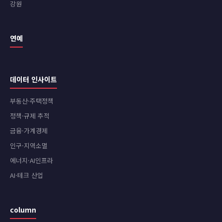
강원
연예
데이터 인사이트
부동산·주택정책
정책·규제 추적
금융·가계경제
인구·지역소멸
에너지·AI인프라
AI·테크 산업
column