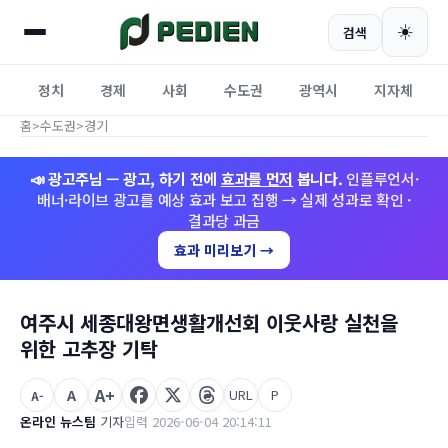
☀️
검색
정치
경제
사회
수도권
광역시
지자체
홈
>
수도권
>
경기
📣 광고주님 — 광고, 하기 전에
효과를 먼저
봅니다.
인플루언서·
배너·라이브 광고를 예상 효과 보고 집행 → 실제 성과로 확인 ·
결과당 과금
효과 미리보기 →
여주시 세종대왕면생활개선회 이웃사랑 실천을
위한 고추장 기탁
A+
A
URL
P
A-
온라인 뉴스팀
기자
입력 2026-06-04 20:14:11