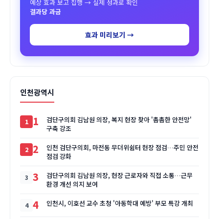
예상 효과 보고 집행 → 실제 성과로 확인
결과당 과금
효과 미리보기 →
인천광역시
1
검단구의회 김남원 의장, 복지 현장 찾아 '촘촘한 안전망'
구축 강조
2
인천 검단구의회, 마전동 무더위쉼터 현장 점검…주민 안전
점검 강화
3
검단구의회 김남원 의장, 현장 근로자와 직접 소통…근무
환경 개선 의지 보여
4
인천시, 이호선 교수 초청 '아동학대 예방' 부모 특강 개최