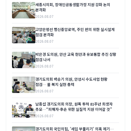
세종시의회, 장애인공동생활가정 지원 강화 논의
본격화
2026.08.07
고양은평선 행신중앙로역, 주민 편의 위한 실시설계
점검 본격화
2026.08.07
박은경 도의원, 안산 교육 현안과 유보통합 추진 상황
점검 나서
2026.08.07
경기도의회 백승기 의원, 안성시 수도사업 현황
점검… 물 복지 실현 총력
2026.08.07
남종섭 경기도의회 의장, 원폭 투하 81주년 희생자
추모…“피해자·후손 위한 실질적 지원 이어갈 것”
2026.08.07
경기도의회 국민의힘, '세입 부풀리기' 의혹 제기…