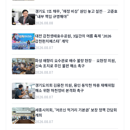
경기도 7조 채무, '재정 비상' 원인 놓고 설전… 고준호
"내부 책임 규명해야"
2026.08.08
대전 갑천생태호수공원, 3일간의 여름 축제 '2026
갑천펀치페스타' 개막
2026.08.07
화성 매향리 오수관로 배수 불량 현장… 오현정 의원,
신속 조치로 주민 불편 해소 촉구
2026.08.07
경기도의회 김용찬 의원, 용인 동막천 하류 재해위험
해소 위한 하천정비 본격화 촉구
2026.08.07
세종시의회, '어르신 먹거리 기본권' 보장 정책 간담회
개최
2026.08.07