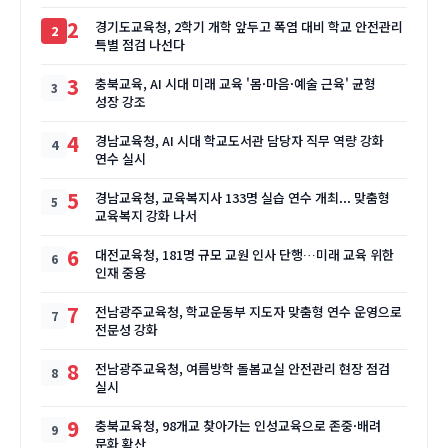
2
경기도교육청, 2학기 개학 앞두고 폭염 대비 학교 안전관리
특별 점검 나선다
3
충북교육, AI 시대 미래 교육 '몸·마음·예술 근육' 균형
성장 강조
4
경남교육청, AI 시대 학교도서관 담당자 직무 역량 강화
연수 실시
5
경남교육청, 교육복지사 133명 실습 연수 개최... 맞춤형
교육복지 강화 나서
6
대전교육청, 181명 규모 교원 인사 단행…미래 교육 위한
인재 중용
7
전남광주교육청, 학교운동부 지도자 맞춤형 연수 운영으로
전문성 강화
8
전남광주교육청, 여름방학 돌봄교실 안전관리 현장 점검
실시
9
충북교육청, 98개교 찾아가는 인성교육으로 존중·배려
문화 확산