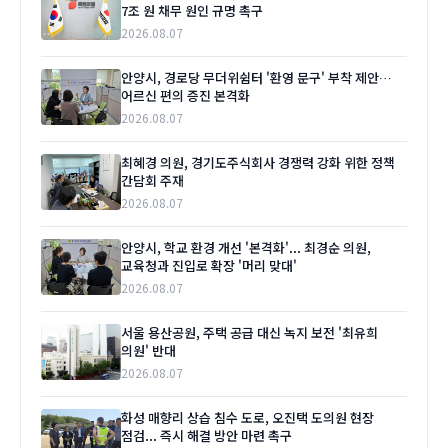
7조 원 채무 원인 규명 촉구
2026.08.07
안양시, 경로당 무더위쉼터 '환영 문구' 부착 제안…
어르신 편의 증진 본격화
2026.08.07
최혜경 의원, 경기도주식회사 경쟁력 강화 위한 정책
간담회 주재
2026.08.07
안양시, 학교 환경 개선 '본격화'... 최경순 의원,
교육청과 진입로 확장 '머리 맞대'
2026.08.07
서울 용산공원, 주택 공급 대신 녹지 보전 '최유희
의원' 반대
2026.08.07
화성 매향리 상습 침수 도로, 오진택 도의원 현장
점검... 즉시 해결 방안 마련 촉구