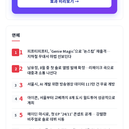
효과 미리보기 →
연예
1
피프티피프티, 'Genie Magic'으로 '논스탑' 재출격…
지하철 무대서 마법 선보인다
2
남유정, 8월 중 첫 솔로 앨범 발매 확정…리메이크 곡으로
대중과 소통 나선다
3
서울시, AI 개발 위한 방송영상 데이터 117만 건 무료 개방
4
아이콘, 서울부터 고베까지 8개 도시 월드투어 성공적으로
개최
5
메이딘 마시로, 첫 EP '24/11' 콘셉트 공개… 강렬한
비주얼로 솔로 데뷔 시동