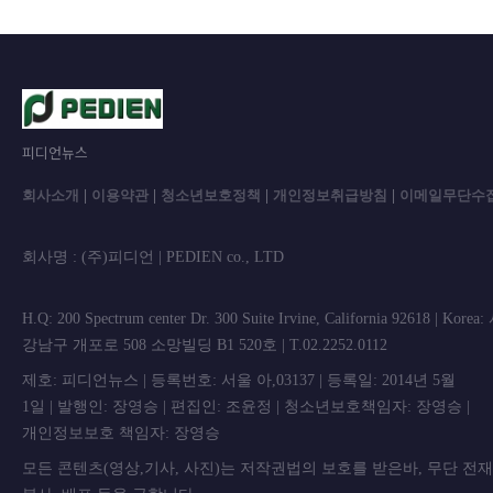
피디언뉴스
회사소개
|
이용약관
|
청소년보호정책
|
개인정보취급방침
|
이메일무단수
회사명 : (주)피디언 | PEDIEN co., L
H.Q: 200 Spectrum center Dr. 300 Suite Irvine, California 92618 | Korea
강남구 개포로 508 소망빌딩 B1 520호 | T.02.2252.0112
제호: 피디언뉴스 | 등록번호: 서울 아,03137 | 등록일: 2014년 5월
1일 | 발행인: 장영승 | 편집인: 조윤정 | 청소년보호책임자: 장영승 |
개인정보보호 책임자: 장영승
모든 콘텐츠(영상,기사, 사진)는 저작권법의 보호를 받은바, 무단 전