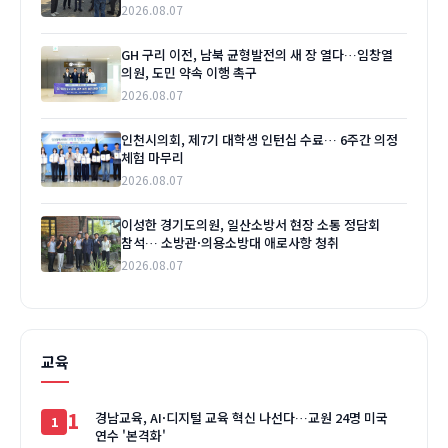
2026.08.07
GH 구리 이전, 남북 균형발전의 새 장 열다…임창열
의원, 도민 약속 이행 촉구
2026.08.07
인천시의회, 제7기 대학생 인턴십 수료… 6주간 의정
체험 마무리
2026.08.07
이성한 경기도의원, 일산소방서 현장 소통 정담회
참석… 소방관·의용소방대 애로사항 청취
2026.08.07
교육
1
경남교육, AI·디지털 교육 혁신 나선다…교원 24명 미국
연수 '본격화'