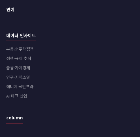
연예
데이터 인사이트
부동산·주택정책
정책·규제 추적
금융·가계경제
인구·지역소멸
에너지·AI인프라
AI·테크 산업
column