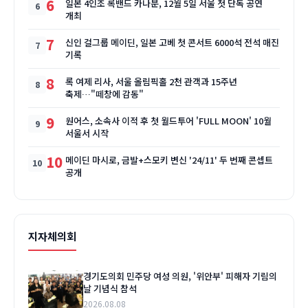
6
일본 4인조 록밴드 카나분, 12월 5일 서울 첫 단독 공연
개최
7
신인 걸그룹 메이딘, 일본 고베 첫 콘서트 6000석 전석 매진
기록
8
록 여제 리사, 서울 올림픽홀 2천 관객과 15주년
축제…"떼창에 감동"
9
원어스, 소속사 이적 후 첫 월드투어 'FULL MOON' 10월
서울서 시작
10
메이딘 마시로, 금발+스모키 변신 '24/11' 두 번째 콘셉트
공개
지자체의회
경기도의회 민주당 여성 의원, '위안부' 피해자 기림의
날 기념식 참석
2026.08.08