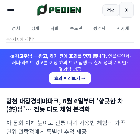
☀️
검색
정치
경제
사회
수도권
광역시
지자체
홈
>
지자체
>
경남
📣 광고주님 — 광고, 하기 전에
효과를 먼저
봅니다.
인플루언서·
배너·라이브 광고를 예상 효과 보고 집행 → 실제 성과로 확인 ·
결과당 과금
효과 미리보기 →
합천 대장경테마파크, 6월 6일부터 '향긋한 차
(茶)담'… 전통 다도 체험 본격화
차 문화 이해 높이고 전통 다기 사용법 체험… 가족
단위 관람객에게 특별한 추억 제공