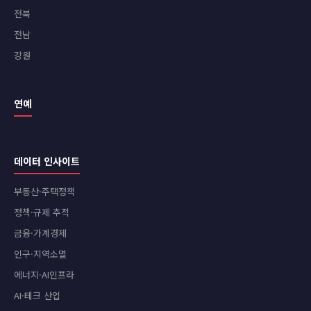
전북
전남
강원
연예
데이터 인사이트
부동산·주택정책
정책·규제 추적
금융·가계경제
인구·지역소멸
에너지·AI인프라
AI·테크 산업