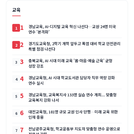
교육
1
경남교육, AI·디지털 교육 혁신 나선다…교원 24명 미국
연수 '본격화'
2
경기도교육청, 2학기 개학 앞두고 폭염 대비 학교 안전관리
특별 점검 나선다
3
충북교육, AI 시대 미래 교육 '몸·마음·예술 근육' 균형
성장 강조
4
경남교육청, AI 시대 학교도서관 담당자 직무 역량 강화
연수 실시
5
경남교육청, 교육복지사 133명 실습 연수 개최... 맞춤형
교육복지 강화 나서
6
대전교육청, 181명 규모 교원 인사 단행…미래 교육 위한
인재 중용
7
전남광주교육청, 학교운동부 지도자 맞춤형 연수 운영으로