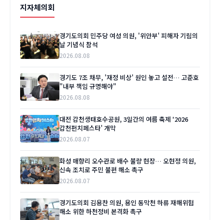
지자체의회
경기도의회 민주당 여성 의원, '위안부' 피해자 기림의
날 기념식 참석
2026.08.08
경기도 7조 채무, '재정 비상' 원인 놓고 설전… 고준호
"내부 책임 규명해야"
2026.08.08
대전 갑천생태호수공원, 3일간의 여름 축제 '2026
갑천펀치페스타' 개막
2026.08.07
화성 매향리 오수관로 배수 불량 현장… 오현정 의원,
신속 조치로 주민 불편 해소 촉구
2026.08.07
경기도의회 김용찬 의원, 용인 동막천 하류 재해위험
해소 위한 하천정비 본격화 촉구