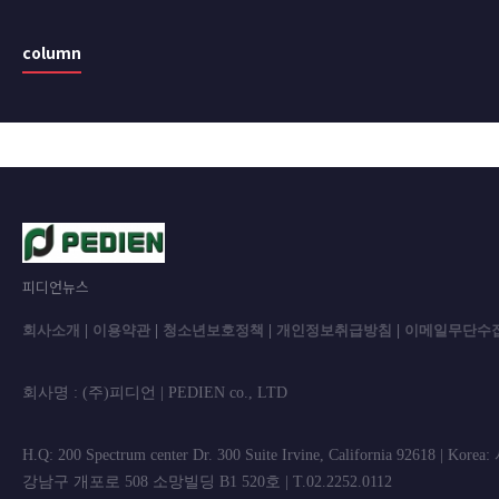
column
피디언뉴스
회사소개
|
이용약관
|
청소년보호정책
|
개인정보취급방침
|
이메일무단수
회사명 : (주)피디언 | PEDIEN co., L
H.Q: 200 Spectrum center Dr. 300 Suite Irvine, California 92618 | Korea
강남구 개포로 508 소망빌딩 B1 520호 | T.02.2252.0112