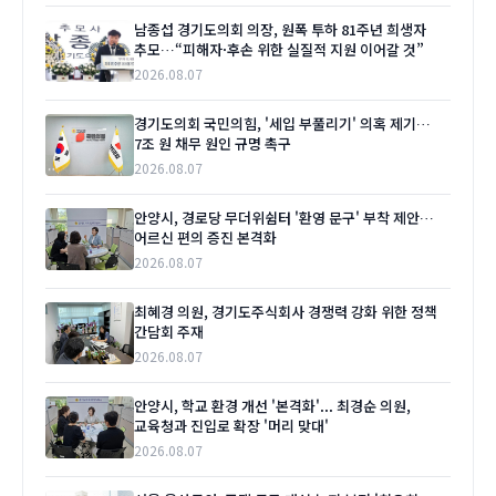
남종섭 경기도의회 의장, 원폭 투하 81주년 희생자
추모…“피해자·후손 위한 실질적 지원 이어갈 것”
2026.08.07
경기도의회 국민의힘, '세입 부풀리기' 의혹 제기…
7조 원 채무 원인 규명 촉구
2026.08.07
안양시, 경로당 무더위쉼터 '환영 문구' 부착 제안…
어르신 편의 증진 본격화
2026.08.07
최혜경 의원, 경기도주식회사 경쟁력 강화 위한 정책
간담회 주재
2026.08.07
안양시, 학교 환경 개선 '본격화'... 최경순 의원,
교육청과 진입로 확장 '머리 맞대'
2026.08.07