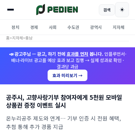
☀️
검색
정치
경제
사회
수도권
광역시
지자체
홈
>
지자체
>
충남
📣 광고주님 — 광고, 하기 전에
효과를 먼저
봅니다.
인플루언서·
배너·라이브 광고를 예상 효과 보고 집행 → 실제 성과로 확인 ·
결과당 과금
효과 미리보기 →
공주시, 고향사랑기부 참여자에게 5천원 모바일
상품권 증정 이벤트 실시
온누리공주 제도와 연계… 기부 인증 시 전원 혜택,
추첨 통해 추가 경품 지급