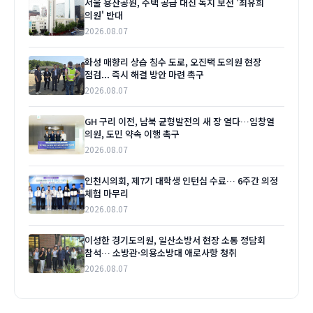
서울 용산공원, 주택 공급 대신 녹지 보전 '최유희
의원' 반대
2026.08.07
화성 매향리 상습 침수 도로, 오진택 도의원 현장
점검... 즉시 해결 방안 마련 촉구
2026.08.07
GH 구리 이전, 남북 균형발전의 새 장 열다…임창열
의원, 도민 약속 이행 촉구
2026.08.07
인천시의회, 제7기 대학생 인턴십 수료… 6주간 의정
체험 마무리
2026.08.07
이성한 경기도의원, 일산소방서 현장 소통 정담회
참석… 소방관·의용소방대 애로사항 청취
2026.08.07