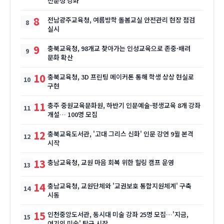
전문성 강화
8
전남광주교육청, 여름방학 돌봄교실 안전관리 현장 점검
실시
9
충북교육청, 98개교 찾아가는 인성교육으로 존중·배려
문화 확산
10
충북교육청, 3D 프린팅 메이커톤 통해 학생 상상 현실로
구현
11
충주 중원교육문화원, 하반기 인문예술·평생교육 8개 강좌
개설… 100명 모집
12
충북교육도서관, '고대 그리스 신화' 인문 강연 9월 본격
시작
13
충남교육청, 교원 마음 회복 위한 힐링 캠프 운영
14
충남교육청, 교원단체와 '교권보호 통합지원체계' 구축
시동
15
인천중앙도서관, 동시대 미술 강좌 25명 모집…'지금,
여기의 미술' 탐구 시작