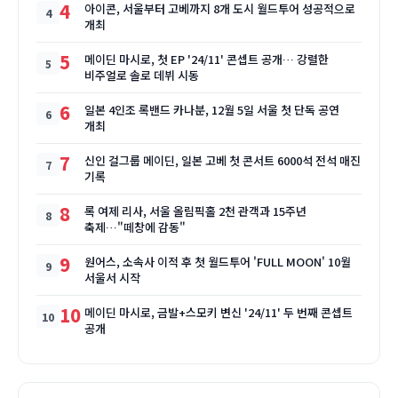
4
아이콘, 서울부터 고베까지 8개 도시 월드투어 성공적으로
개최
5
메이딘 마시로, 첫 EP '24/11' 콘셉트 공개… 강렬한
비주얼로 솔로 데뷔 시동
6
일본 4인조 록밴드 카나분, 12월 5일 서울 첫 단독 공연
개최
7
신인 걸그룹 메이딘, 일본 고베 첫 콘서트 6000석 전석 매진
기록
8
록 여제 리사, 서울 올림픽홀 2천 관객과 15주년
축제…"떼창에 감동"
9
원어스, 소속사 이적 후 첫 월드투어 'FULL MOON' 10월
서울서 시작
10
메이딘 마시로, 금발+스모키 변신 '24/11' 두 번째 콘셉트
공개