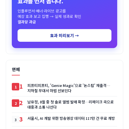
효과를 먼저 봅니다.
인플루언서·배너·라이브 광고를
예상 효과 보고 집행 → 실제 성과로 확인
결과당 과금
효과 미리보기 →
연예
1
피프티피프티, 'Genie Magic'으로 '논스탑' 재출격…
지하철 무대서 마법 선보인다
2
남유정, 8월 중 첫 솔로 앨범 발매 확정…리메이크 곡으로
대중과 소통 나선다
3
서울시, AI 개발 위한 방송영상 데이터 117만 건 무료 개방