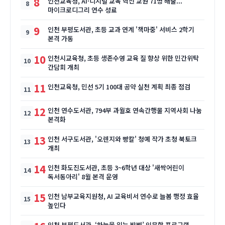
8
인천교육청, AI·디지털 교육 혁신 교원 71명 배출...
마이크로디그리 연수 성료
9
인천 부평도서관, 초등 교과 연계 '책마중' 서비스 2학기
본격 가동
10
인천시교육청, 초등 생존수영 교육 질 향상 위한 민간위탁
간담회 개최
11
인천교육청, 민선 5기 100대 공약 실천 계획 최종 점검
12
인천 연수도서관, 794부 과월호 연속간행물 지역사회 나눔
본격화
13
인천 서구도서관, '오렌지와 빵칼' 청예 작가 초청 북토크
개최
14
인천 화도진도서관, 초등 3~6학년 대상 '새싹어린이
독서동아리' 8월 본격 운영
15
인천 남부교육지원청, AI 교육비서 연수로 늘봄 행정 효율
높인다
인천 부평도서관, ‘하늘을 읽는 방법’ 인문학 프로그램