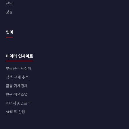
전남
강원
연예
데이터 인사이트
부동산·주택정책
정책·규제 추적
금융·가계경제
인구·지역소멸
에너지·AI인프라
AI·테크 산업