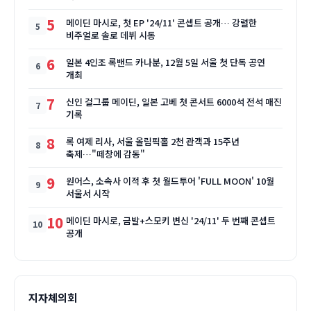
5
메이딘 마시로, 첫 EP '24/11' 콘셉트 공개… 강렬한
비주얼로 솔로 데뷔 시동
6
일본 4인조 록밴드 카나분, 12월 5일 서울 첫 단독 공연
개최
7
신인 걸그룹 메이딘, 일본 고베 첫 콘서트 6000석 전석 매진
기록
8
록 여제 리사, 서울 올림픽홀 2천 관객과 15주년
축제…"떼창에 감동"
9
원어스, 소속사 이적 후 첫 월드투어 'FULL MOON' 10월
서울서 시작
10
메이딘 마시로, 금발+스모키 변신 '24/11' 두 번째 콘셉트
공개
지자체의회