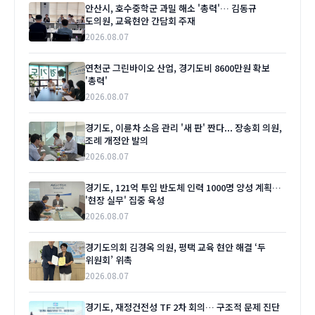
안산시, 호수중학군 과밀 해소 '총력'… 김동규
도의원, 교육현안 간담회 주재
2026.08.07
연천군 그린바이오 산업, 경기도비 8600만원 확보
'총력'
2026.08.07
경기도, 이륜차 소음 관리 '새 판' 짠다... 장송회 의원,
조례 개정안 발의
2026.08.07
경기도, 121억 투입 반도체 인력 1000명 양성 계획…
'현장 실무' 집중 육성
2026.08.07
경기도의회 김경옥 의원, 평택 교육 현안 해결 ‘두
위원회’ 위촉
2026.08.07
경기도, 재정건전성 TF 2차 회의… 구조적 문제 진단