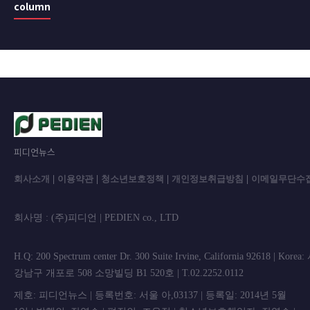
column
피디언뉴스
회사소개
|
이용약관
|
청소년보호정책
|
개인정보취급방침
|
이메일무단수
회사명 : (주)피디언 | PEDIEN co., L
H.Q: 200 Spectrum center Dr. 300 Suite Irvine, California 92618 | Korea
강남구 개포로 508 소망빌딩 B1 520호 | T.02.2252.0112
제호: 피디언뉴스 | 등록번호: 서울 아,03137 | 등록일: 2014년 5월