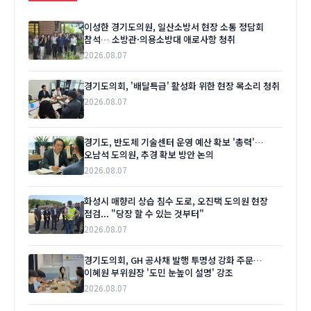
이성한 경기도의원, 일산소방서 현장 소통 정담회
참석… 소방관·의용소방대 애로사항 청취
2026.08.07
경기도의회, '배달특급' 활성화 위한 현장 목소리 청취
2026.08.07
경기도, 반도체 기술센터 운영 예산 확보 '총력'…
오남석 도의원, 추경 확보 방안 논의
2026.08.07
화성시 매향리 상습 침수 도로, 오진택 도의원 현장
점검... "당장 할 수 있는 것부터"
2026.08.07
경기도의회, GH 공사채 발행 투명성 강화 주문…
이혜원 부위원장 '도민 눈높이 설명' 강조
2026.08.07