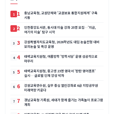
1
충남교육청, 교원단체와 '교권보호 통합지원체계' 구축
시동
2
인천중앙도서관, 동시대 미술 강좌 25명 모집…'지금,
여기의 미술' 탐구 시작
3
강원특별자치도교육청, 2026학년도 대입 논술전형 대비
모의논술 및 특강 운영
4
태백교육지원청, 여름방학 '방학서당' 운영 성공적으로
마무리
5
태백교육지원청, 중고생 23명 영국서 '탄탄 영어캠프'
실시… 글로벌 인재 양성 박차
6
강원교육연수원, 실무 중심 열린강좌로 6급 지방공무원
미래역량 키운다
7
경남교육청 기록원, 세대가 함께 즐기는 가족놀이 프로그램
개최