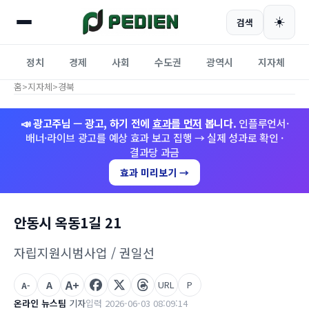
☀️
검색
정치
경제
사회
수도권
광역시
지자체
홈
>
지자체
>
경북
📣 광고주님 — 광고, 하기 전에
효과를 먼저
봅니다.
인플루언서·
배너·라이브 광고를 예상 효과 보고 집행 → 실제 성과로 확인 ·
결과당 과금
효과 미리보기 →
안동시 옥동1길 21
자립지원시범사업 / 권일선
A+
A
URL
P
A-
온라인 뉴스팀
기자
입력 2026-06-03 08:09:14