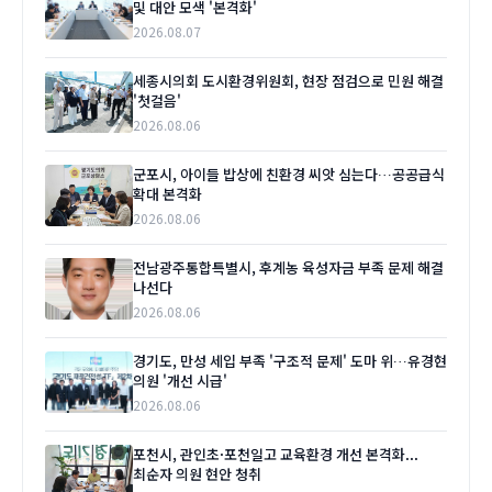
및 대안 모색 '본격화'
2026.08.07
세종시의회 도시환경위원회, 현장 점검으로 민원 해결
'첫걸음'
2026.08.06
군포시, 아이들 밥상에 친환경 씨앗 심는다…공공급식
확대 본격화
2026.08.06
전남광주통합특별시, 후계농 육성자금 부족 문제 해결
나선다
2026.08.06
경기도, 만성 세입 부족 '구조적 문제' 도마 위…유경현
의원 '개선 시급'
2026.08.06
포천시, 관인초·포천일고 교육환경 개선 본격화...
최순자 의원 현안 청취