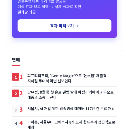
인플루언서·배너·라이브 광고를
예상 효과 보고 집행 → 실제 성과로 확인
결과당 과금
효과 미리보기 →
연예
1
피프티피프티, 'Genie Magic'으로 '논스탑' 재출격…
지하철 무대서 마법 선보인다
2
남유정, 8월 중 첫 솔로 앨범 발매 확정…리메이크 곡으로
대중과 소통 나선다
3
서울시, AI 개발 위한 방송영상 데이터 117만 건 무료 개방
4
아이콘, 서울부터 고베까지 8개 도시 월드투어 성공적으로
개최