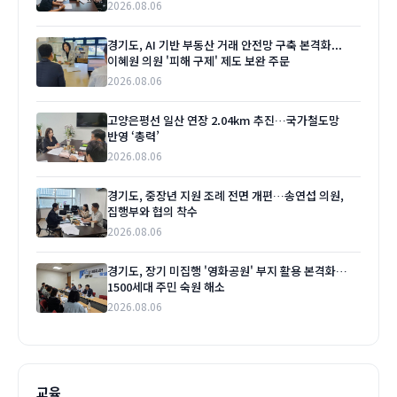
2026.08.06
경기도, AI 기반 부동산 거래 안전망 구축 본격화...
이혜원 의원 '피해 구제' 제도 보완 주문
2026.08.06
고양은평선 일산 연장 2.04km 추진…국가철도망
반영 ‘총력’
2026.08.06
경기도, 중장년 지원 조례 전면 개편…송연섭 의원,
집행부와 협의 착수
2026.08.06
경기도, 장기 미집행 '영화공원' 부지 활용 본격화…
1500세대 주민 숙원 해소
2026.08.06
교육