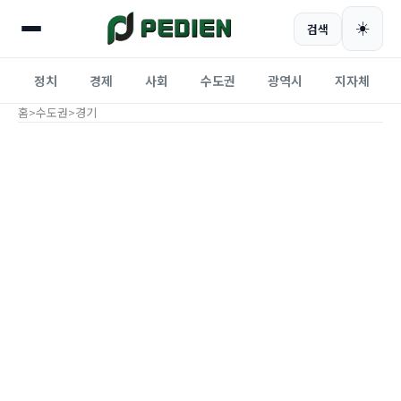
☀️
검색
정치
경제
사회
수도권
광역시
지자체
홈
>
수도권
>
경기