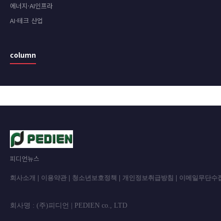
에너지·AI인프라
AI·테크 산업
column
피디언뉴스
회사소개
|
이용약관
|
청소년보호정책
|
개인정보취급방침
|
이메일무단수
회사명 : (주)피디언 | PEDIEN co., L