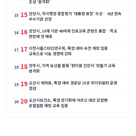
조성 '본격화'
15
안양시, 적극행정 종합평가 ‘대통령 표창’ 수상… 6년 연속
우수기관 선정
16
안양시, 10개 기관 40여개 진로교육 콘텐츠 통합…학교
현장에 첫 배포
17
이천시홀스타인연구회, 폭염 대비·유전 개량 집중
교육으로 낙농 경쟁력 강화
18
양주시, 지역 농산물 활용 '현미쌀 건강식' 만들기 교육
본격화
19
오산시 세마동, 폭염 대비 경로당 15곳 무더위쉼터 운영
점검
20
오산시보건소, 폭염 장기화에 어르신 대상 감염병·
온열질환 예방 교육 집중