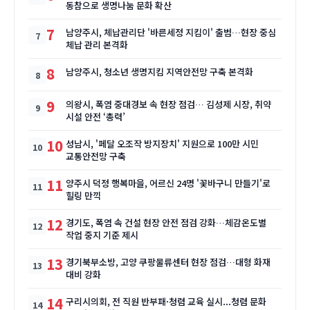
동참으로 생명나눔 문화 확산
7
남양주시, 체납관리단 '바른세정 지킴이' 출범…현장 중심
체납 관리 본격화
8
남양주시, 청소년 생명지킴 지역안전망 구축 본격화
9
의왕시, 폭염 중대경보 속 현장 점검… 김성제 시장, 취약
시설 안전 ‘총력’
10
성남시, '페달 오조작 방지장치' 지원으로 100만 시민
교통안전망 구축
11
양주시 덕정 행복마을, 어르신 24명 '꽃바구니 만들기'로
힐링 만끽
12
경기도, 폭염 속 건설 현장 안전 점검 강화…체감온도별
작업 중지 기준 제시
13
경기북부소방, 고양 쿠팡물류센터 현장 점검…대형 화재
대비 강화
14
구리시의회, 전 직원 반부패·청렴 교육 실시...청렴 문화