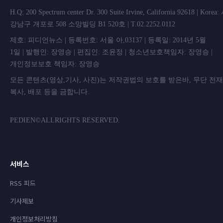
H.Q: 200 Spectrum center Dr. 300 Suite Irvine, California 92618 | Korea
강남구 개포로 508 소망빌딩 B1 520호 | T.02.2252.0112
제호: 피디언뉴스 | 등록번호: 서울 아,03137 | 등록일: 2014년 5월
1일 | 발행인: 장영승 | 편집인: 조윤정 | 청소년보호책임자: 장영승 |
개인정보보호 책임자: 장영승
모든 콘텐츠(영상,기사, 사진)는 저작권법의 보호를 받은바, 무단 전
복사, 배포 등을 금합니
PEDIEN©ALLRIGHTS RESERVED.
서비스
RSS 피드
기사제보
개인정보처리방침