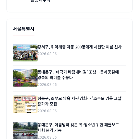
서울특별시
강서구, 취약계층 아동 200명에게 시원한 여름 선사
2026.08.06
동대문구, ‘태극기 바람개비길’ 조성…등하굣길에
광복의 의미를 수놓다
2026.08.06
성북구, 조부모 양육 지원 강화… '조부모 양육 교실'
참가자 모집
2026.08.06
동대문구, 여름방학 맞은 유·청소년 위한 패들보드
체험 본격 가동
2026.08.06