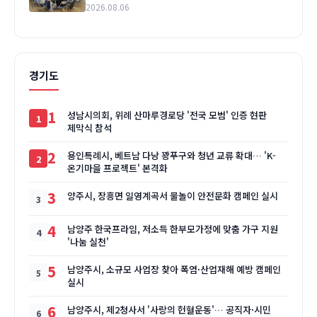
2026.08.06
경기도
1
성남시의회, 위례 산마루경로당 '전국 모범' 인증 현판
제막식 참석
2
용인특례시, 베트남 다낭 꽝푸구와 청년 교류 확대… 'K-
온기마을 프로젝트' 본격화
3
양주시, 장흥면 일영계곡서 물놀이 안전문화 캠페인 실시
4
남양주 한국프라임, 저소득 한부모가정에 맞춤 가구 지원
'나눔 실천'
5
남양주시, 소규모 사업장 찾아 폭염·산업재해 예방 캠페인
실시
6
남양주시, 제2청사서 '사랑의 헌혈운동'… 공직자·시민