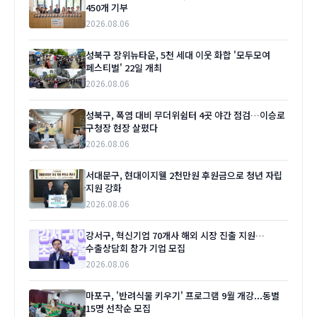
450개 기부
2026.08.06
성북구 장위뉴타운, 5천 세대 이웃 화합 '모두모여
페스티벌' 22일 개최
2026.08.06
성북구, 폭염 대비 무더위쉼터 4곳 야간 점검…이승로
구청장 현장 살폈다
2026.08.06
서대문구, 현대이지웰 2천만원 후원금으로 청년 자립
지원 강화
2026.08.06
강서구, 혁신기업 70개사 해외 시장 진출 지원…
수출상담회 참가 기업 모집
2026.08.06
마포구, '반려식물 키우기' 프로그램 9월 개강...동별
15명 선착순 모집