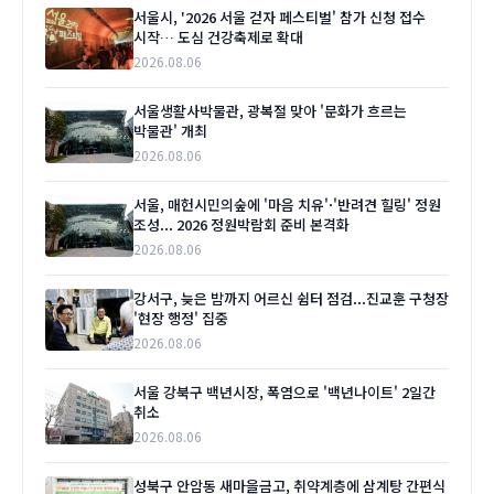
서울시, '2026 서울 걷자 페스티벌' 참가 신청 접수
시작… 도심 건강축제로 확대
2026.08.06
서울생활사박물관, 광복절 맞아 '문화가 흐르는
박물관' 개최
2026.08.06
서울, 매헌시민의숲에 '마음 치유'·'반려견 힐링' 정원
조성... 2026 정원박람회 준비 본격화
2026.08.06
강서구, 늦은 밤까지 어르신 쉼터 점검...진교훈 구청장
'현장 행정' 집중
2026.08.06
서울 강북구 백년시장, 폭염으로 '백년나이트' 2일간
취소
2026.08.06
성북구 안암동 새마을금고, 취약계층에 삼계탕 간편식