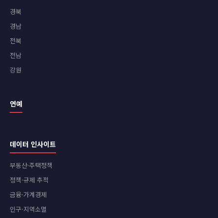
경북
경남
전북
전남
강원
연예
데이터 인사이트
부동산·주택정책
정책·규제 추적
금융·가계경제
인구·지역소멸