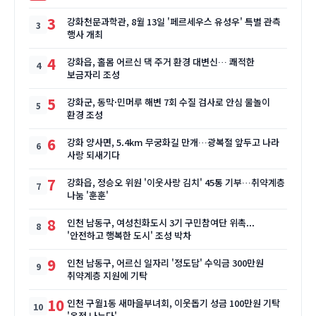
3
강화천문과학관, 8월 13일 '페르세우스 유성우' 특별 관측
행사 개최
4
강화읍, 홀몸 어르신 댁 주거 환경 대변신… 쾌적한
보금자리 조성
5
강화군, 동막·민머루 해변 7회 수질 검사로 안심 물놀이
환경 조성
6
강화 양사면, 5.4km 무궁화길 만개…광복절 앞두고 나라
사랑 되새기다
7
강화읍, 정승오 위원 '이웃사랑 김치' 45통 기부…취약계층
나눔 '훈훈'
8
인천 남동구, 여성친화도시 3기 구민참여단 위촉...
'안전하고 행복한 도시' 조성 박차
9
인천 남동구, 어르신 일자리 '정도담' 수익금 300만원
취약계층 지원에 기탁
10
인천 구월1동 새마을부녀회, 이웃돕기 성금 100만원 기탁
'온정 나누다'