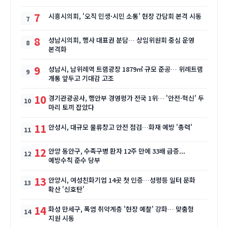
7
시흥시의회, '오직 민생·시민 소통' 현장 간담회 본격 시동
8
성남시의회, 행사 대표권 분담… 상임위원회 중심 운영
본격화
9
성남시, 남위례역 트램광장 1879㎡ 규모 준공… 위례트램
개통 앞두고 기대감 고조
10
경기관광공사, 행안부 경영평가 전국 1위… '안전·혁신' 두
마리 토끼 잡았다
11
안성시, 대규모 물류창고 안전 점검…화재 예방 '총력'
12
안양 동안구, 수족구병 환자 12주 만에 33배 급증...
예방수칙 준수 당부
13
안양시, 여성친화기업 14곳 첫 인증…성평등 일터 문화
확산 '신호탄'
14
화성 만세구, 폭염 취약계층 '현장 예찰' 강화… 맞춤형
지원 시동