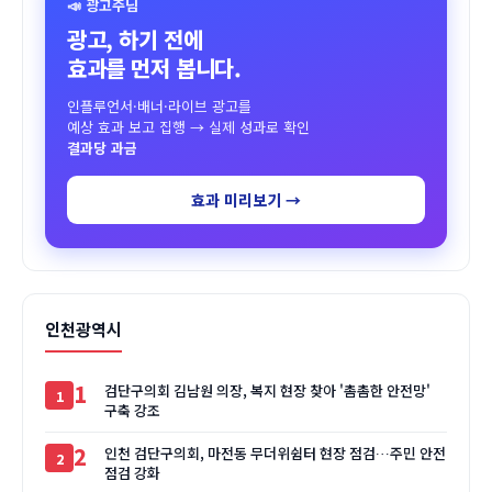
📣 광고주님
광고, 하기 전에
효과를 먼저 봅니다.
인플루언서·배너·라이브 광고를
예상 효과 보고 집행 → 실제 성과로 확인
결과당 과금
효과 미리보기 →
인천광역시
1
검단구의회 김남원 의장, 복지 현장 찾아 '촘촘한 안전망'
구축 강조
2
인천 검단구의회, 마전동 무더위쉼터 현장 점검…주민 안전
점검 강화