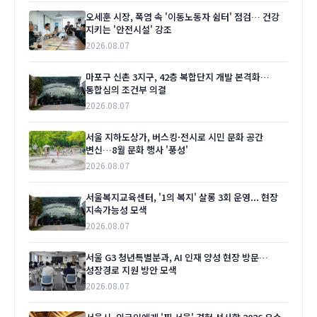
오세훈 시장, 폭염 속 '이동노동자 쉼터' 점검… 건강
지키는 '안전시설' 강조
2026.08.07
마포구 신촌 3지구, 42층 복합단지 개발 본격화…
통합심의 조건부 의결
2026.08.07
서울 지하도상가, 버스킹·전시로 시민 문화 공간
변신…8월 문화 행사 '풍성'
2026.08.07
서울복지교육센터, '1의 복지' 살롱 3회 운영... 현장
지속가능성 모색
2026.08.07
서울 G3 청년특별분과, AI 인재 양성 현장 방문…
성장경로 지원 방안 모색
2026.08.07