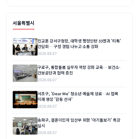
서울특별시
진교훈 강서구청장, 대학생 행정인턴 33명과 '티톡'
간담회… 구정 경험 나누고 소통 강화
2026.08.07
구로구, 통합돌봄 실무자 역량 강화 교육… 보건소·
건보공단과 협력 증진
2026.08.07
서초구, 'Dear Me' 청소년 예술제 성료…AI 접목
미래 영상 '감동 선사'
2026.08.07
송파구, 결혼이민자 임산부 위한 '아기돌보기' 특강
실시
2026.08.07