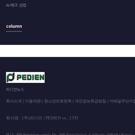
AI·테크 산업
column
피디언뉴스
회사소개
|
이용약관
|
청소년보호정책
|
개인정보취급방침
|
이메일무단수
회사명 : (주)피디언 | PEDIEN co., L
H.Q: 200 Spectrum center Dr. 300 Suite Irvine, California 92618 | Korea