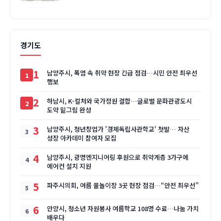
경기도
1
남양주시, 폭염 속 취약 현장 긴급 점검…시민 안전 최우선
행보
2
하남시, K-컬처와 국가정원 결합…글로벌 문화관광도시
도약 밑그림 완성
3
남양주시, 청년창업가 '경제독립사관학교' 첫발… 자산
성장 아카데미 참여자 모집
4
남양주시, 광명엔지니어링 후원으로 취약계층 3가구에
에어컨 설치 지원
5
파주시의회, 여름 물놀이장 3곳 현장 점검…“안전 최우선”
6
안양시, 청소년 자원봉사 여름학교 108명 수료…나눔 가치
배우다