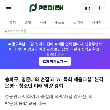
☀️
검색
정치
경제
사회
수도권
광역시
지자체
홈
>
수도권
>
서울
📣 광고주님 — 광고, 하기 전에
효과를 먼저
봅니다.
인플루언서·
배너·라이브 광고를 예상 효과 보고 집행 → 실제 성과로 확인 ·
결과당 과금
효과 미리보기 →
송파구, 명문대와 손잡고 'AI 특화 채움교실' 본격
운영…청소년 미래 역량 강화
성균관대·이화여대·숭실대 석·박사급 강사진, 학교
방문해 융합 교육 제공