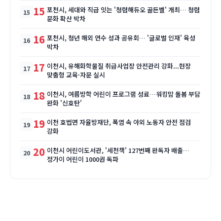
15
포천시, 세대와 직급 잇는 '청렴해듀오 골든벨' 개최… 청렴
문화 확산 박차
16
포천시, 청년 해외 연수 성과 공유회… '글로벌 인재' 육성
박차
17
이천시, 유해화학물질 취급사업장 안전관리 강화...현장
맞춤형 교육·자문 실시
18
이천시, 여름방학 어린이 프로그램 성료…워킹맘 돌봄 부담
완화 '신호탄'
19
이천 호법면 자율방재단, 폭염 속 야외 노동자 안전 점검
강화
20
이천시 어린이도서관, '세천책' 127번째 완독자 배출…
정가이 어린이 1000권 독파