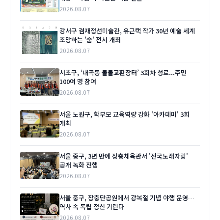
2026.08.07
강서구 겸재정선미술관, 유근택 작가 30년 예술 세계
조망하는 '숨' 전시 개최
2026.08.07
서초구, ‘내곡동 물물교환장터’ 3회차 성료...주민
100여 명 참여
2026.08.07
서울 노원구, 학부모 교육역량 강화 '아카데미' 3회
개최
2026.08.07
서울 중구, 3년 만에 장충체육관서 '전국노래자랑'
공개 녹화 진행
2026.08.07
서울 중구, 장충단공원에서 광복절 기념 야행 운영…
역사 속 독립 정신 기린다
2026.08.07