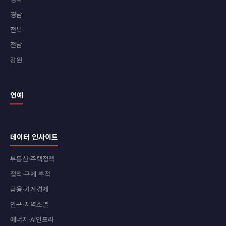
경남
전북
전남
강원
연예
데이터 인사이트
부동산·주택정책
정책·규제 추적
금융·가계경제
인구·지역소멸
에너지·AI인프라