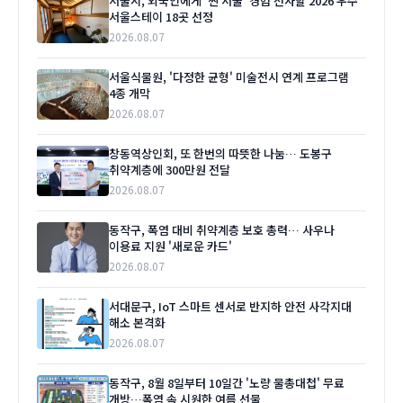
서울시, 외국인에게 '찐 서울' 경험 선사할 2026 우수
서울스테이 18곳 선정
2026.08.07
서울식물원, '다정한 균형' 미술전시 연계 프로그램
4종 개막
2026.08.07
창동역상인회, 또 한번의 따뜻한 나눔… 도봉구
취약계층에 300만원 전달
2026.08.07
동작구, 폭염 대비 취약계층 보호 총력… 사우나
이용료 지원 '새로운 카드'
2026.08.07
서대문구, IoT 스마트 센서로 반지하 안전 사각지대
해소 본격화
2026.08.07
동작구, 8월 8일부터 10일간 '노량 물총대첩' 무료
개방…폭염 속 시원한 여름 선물