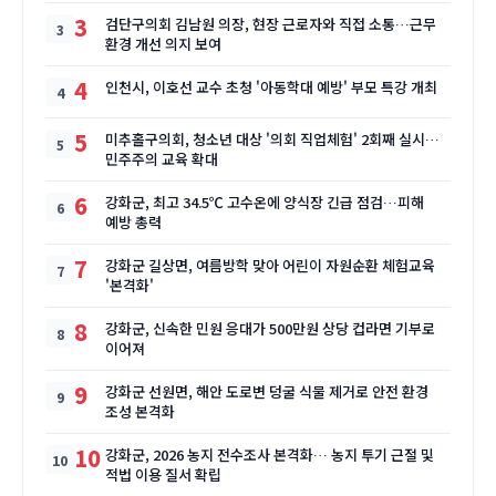
3
검단구의회 김남원 의장, 현장 근로자와 직접 소통…근무
환경 개선 의지 보여
4
인천시, 이호선 교수 초청 '아동학대 예방' 부모 특강 개최
5
미추홀구의회, 청소년 대상 '의회 직업체험' 2회째 실시…
민주주의 교육 확대
6
강화군, 최고 34.5℃ 고수온에 양식장 긴급 점검…피해
예방 총력
7
강화군 길상면, 여름방학 맞아 어린이 자원순환 체험교육
'본격화'
8
강화군, 신속한 민원 응대가 500만원 상당 컵라면 기부로
이어져
9
강화군 선원면, 해안 도로변 덩굴 식물 제거로 안전 환경
조성 본격화
10
강화군, 2026 농지 전수조사 본격화… 농지 투기 근절 및
적법 이용 질서 확립