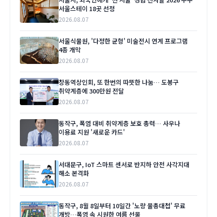
서울스테이 18곳 선정
2026.08.07
서울식물원, '다정한 균형' 미술전시 연계 프로그램
4종 개막
2026.08.07
창동역상인회, 또 한번의 따뜻한 나눔… 도봉구
취약계층에 300만원 전달
2026.08.07
동작구, 폭염 대비 취약계층 보호 총력… 사우나
이용료 지원 '새로운 카드'
2026.08.07
서대문구, IoT 스마트 센서로 반지하 안전 사각지대
해소 본격화
2026.08.07
동작구, 8월 8일부터 10일간 '노량 물총대첩' 무료
개방…폭염 속 시원한 여름 선물