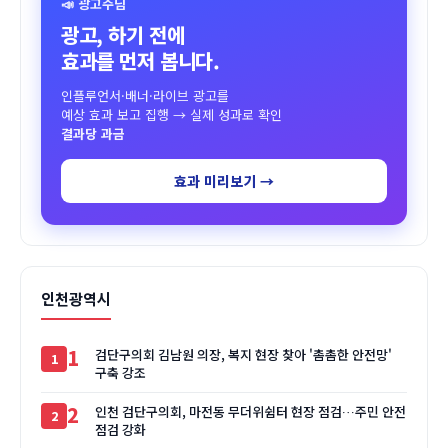
📣 광고주님
광고, 하기 전에
효과를 먼저 봅니다.
인플루언서·배너·라이브 광고를
예상 효과 보고 집행 → 실제 성과로 확인
결과당 과금
효과 미리보기 →
인천광역시
1
검단구의회 김남원 의장, 복지 현장 찾아 '촘촘한 안전망'
구축 강조
2
인천 검단구의회, 마전동 무더위쉼터 현장 점검…주민 안전
점검 강화