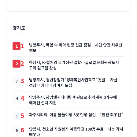
경기도
1
남양주시, 폭염 속 취약 현장 긴급 점검…시민 안전 최우선
행보
2
하남시, K-컬처와 국가정원 결합…글로벌 문화관광도시
도약 밑그림 완성
3
남양주시, 청년창업가 '경제독립사관학교' 첫발… 자산
성장 아카데미 참여자 모집
4
남양주시, 광명엔지니어링 후원으로 취약계층 3가구에
에어컨 설치 지원
5
파주시의회, 여름 물놀이장 3곳 현장 점검…“안전 최우선”
6
안양시, 청소년 자원봉사 여름학교 108명 수료…나눔 가치
배우다