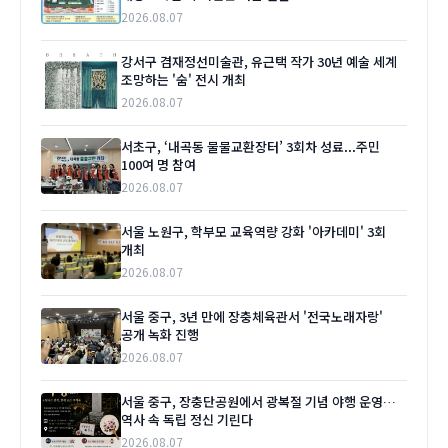
2026.08.07
강서구 겸재정선미술관, 유근택 작가 30년 예술 세계
조망하는 '숨' 전시 개최
2026.08.07
서초구, ‘내곡동 물물교환장터’ 3회차 성료...주민
100여 명 참여
2026.08.07
서울 노원구, 학부모 교육역량 강화 '아카데미' 3회
개최
2026.08.07
서울 중구, 3년 만에 장충체육관서 '전국노래자랑'
공개 녹화 진행
2026.08.07
서울 중구, 장충단공원에서 광복절 기념 야행 운영…
역사 속 독립 정신 기린다
2026.08.07