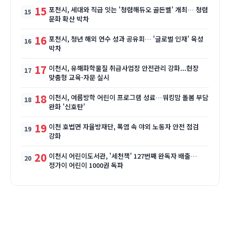
15
포천시, 세대와 직급 잇는 '청렴해듀오 골든벨' 개최… 청렴
문화 확산 박차
16
포천시, 청년 해외 연수 성과 공유회… '글로벌 인재' 육성
박차
17
이천시, 유해화학물질 취급사업장 안전관리 강화...현장
맞춤형 교육·자문 실시
18
이천시, 여름방학 어린이 프로그램 성료…워킹맘 돌봄 부담
완화 '신호탄'
19
이천 호법면 자율방재단, 폭염 속 야외 노동자 안전 점검
강화
20
이천시 어린이도서관, '세천책' 127번째 완독자 배출…
정가이 어린이 1000권 독파