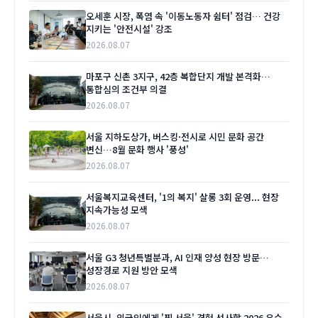
오세훈 시장, 폭염 속 '이동노동자 쉼터' 점검… 건강
지키는 '안전시설' 강조
2026.08.07
마포구 신촌 3지구, 42층 복합단지 개발 본격화…
통합심의 조건부 의결
2026.08.07
서울 지하도상가, 버스킹·전시로 시민 문화 공간
변신…8월 문화 행사 '풍성'
2026.08.07
서울복지교육센터, '1의 복지' 살롱 3회 운영... 현장
지속가능성 모색
2026.08.07
서울 G3 청년특별분과, AI 인재 양성 현장 방문…
성장경로 지원 방안 모색
2026.08.07
서울시, 외국인에게 '찐 서울' 경험 선사할 2026 우수