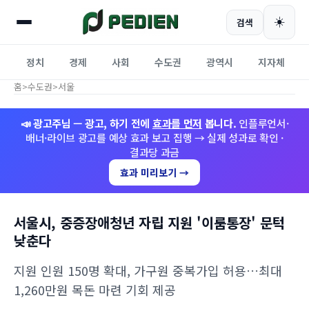
☀️
검색
정치
경제
사회
수도권
광역시
지자체
홈
>
수도권
>
서울
📣 광고주님 — 광고, 하기 전에
효과를 먼저
봅니다.
인플루언서·
배너·라이브 광고를 예상 효과 보고 집행 → 실제 성과로 확인 ·
결과당 과금
효과 미리보기 →
서울시, 중증장애청년 자립 지원 '이룸통장' 문턱
낮춘다
지원 인원 150명 확대, 가구원 중복가입 허용…최대
1,260만원 목돈 마련 기회 제공