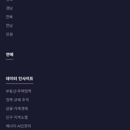
경남
전북
전남
강원
연예
데이터 인사이트
부동산·주택정책
정책·규제 추적
금융·가계경제
인구·지역소멸
에너지·AI인프라