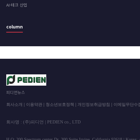
AI·테크 산업
column
피디언뉴스
회사소개
|
이용약관
|
청소년보호정책
|
개인정보취급방침
|
이메일무단수
회사명 : (주)피디언 | PEDIEN co., L
H.Q: 200 Spectrum center Dr. 300 Suite Irvine, California 92618 | Korea