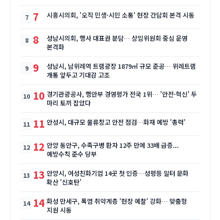
7
시흥시의회, '오직 민생·시민 소통' 현장 간담회 본격 시동
8
성남시의회, 행사 대표권 분담… 상임위원회 중심 운영
본격화
9
성남시, 남위례역 트램광장 1879㎡ 규모 준공… 위례트램
개통 앞두고 기대감 고조
10
경기관광공사, 행안부 경영평가 전국 1위… '안전·혁신' 두
마리 토끼 잡았다
11
안성시, 대규모 물류창고 안전 점검…화재 예방 '총력'
12
안양 동안구, 수족구병 환자 12주 만에 33배 급증...
예방수칙 준수 당부
13
안양시, 여성친화기업 14곳 첫 인증…성평등 일터 문화
확산 '신호탄'
14
화성 만세구, 폭염 취약계층 '현장 예찰' 강화… 맞춤형
지원 시동