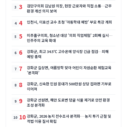
3
검단구의회 김남원 의장, 현장 근로자와 직접 소통…근무
환경 개선 의지 보여
4
인천시, 이호선 교수 초청 '아동학대 예방' 부모 특강 개최
5
미추홀구의회, 청소년 대상 '의회 직업체험' 2회째 실시…
민주주의 교육 확대
6
강화군, 최고 34.5℃ 고수온에 양식장 긴급 점검…피해
예방 총력
7
강화군 길상면, 여름방학 맞아 어린이 자원순환 체험교육
'본격화'
8
강화군, 신속한 민원 응대가 500만원 상당 컵라면 기부로
이어져
9
강화군 선원면, 해안 도로변 덩굴 식물 제거로 안전 환경
조성 본격화
10
강화군, 2026 농지 전수조사 본격화… 농지 투기 근절 및
적법 이용 질서 확립