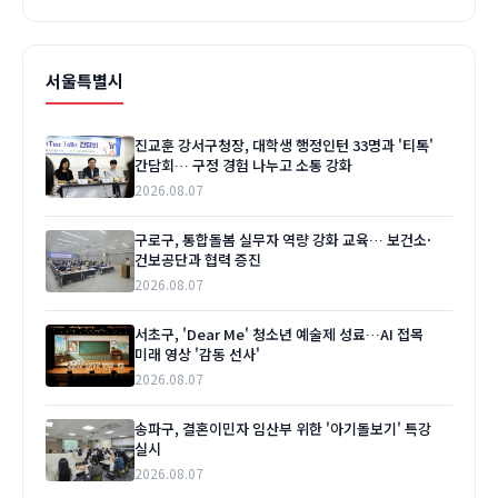
서울특별시
진교훈 강서구청장, 대학생 행정인턴 33명과 '티톡'
간담회… 구정 경험 나누고 소통 강화
2026.08.07
구로구, 통합돌봄 실무자 역량 강화 교육… 보건소·
건보공단과 협력 증진
2026.08.07
서초구, 'Dear Me' 청소년 예술제 성료…AI 접목
미래 영상 '감동 선사'
2026.08.07
송파구, 결혼이민자 임산부 위한 '아기돌보기' 특강
실시
2026.08.07