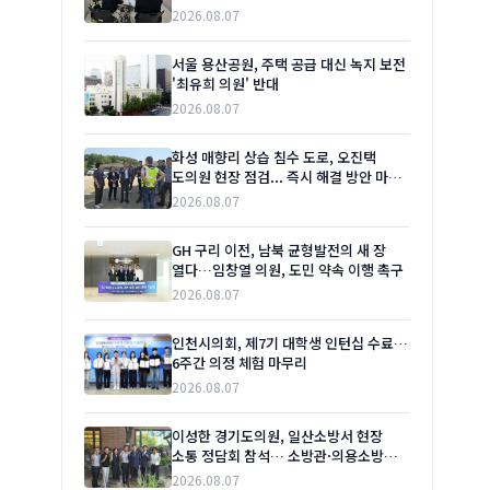
맞대'
2026.08.07
서울 용산공원, 주택 공급 대신 녹지 보전
'최유희 의원' 반대
2026.08.07
화성 매향리 상습 침수 도로, 오진택
도의원 현장 점검... 즉시 해결 방안 마련
촉구
2026.08.07
GH 구리 이전, 남북 균형발전의 새 장
열다…임창열 의원, 도민 약속 이행 촉구
2026.08.07
인천시의회, 제7기 대학생 인턴십 수료…
6주간 의정 체험 마무리
2026.08.07
이성한 경기도의원, 일산소방서 현장
소통 정담회 참석… 소방관·의용소방대
애로사항 청취
2026.08.07