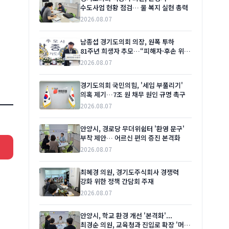
수도사업 현황 점검… 물 복지 실현 총력
2026.08.07
남종섭 경기도의회 의장, 원폭 투하
81주년 희생자 추모…“피해자·후손 위한
실질적 지원 이어갈 것”
2026.08.07
경기도의회 국민의힘, '세입 부풀리기'
의혹 제기…7조 원 채무 원인 규명 촉구
2026.08.07
안양시, 경로당 무더위쉼터 '환영 문구'
부착 제안… 어르신 편의 증진 본격화
2026.08.07
최혜경 의원, 경기도주식회사 경쟁력
강화 위한 정책 간담회 주재
2026.08.07
안양시, 학교 환경 개선 '본격화'...
최경순 의원, 교육청과 진입로 확장 '머리