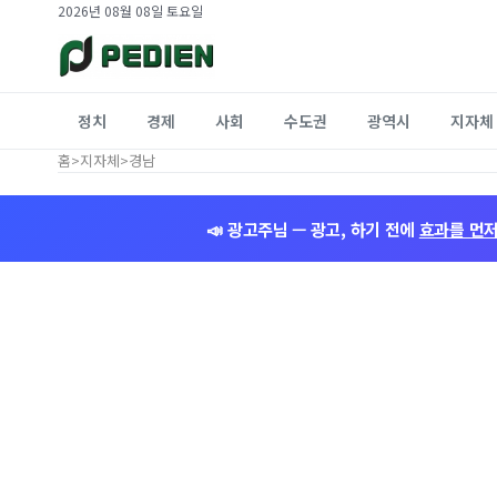
2026년 08월 08일 토요일
정치
경제
사회
수도권
광역시
지자체
홈
>
지자체
>
경남
📣 광고주님 — 광고, 하기 전에
효과를 먼