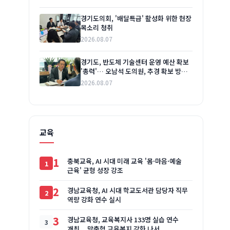
경기도의회, '배달특급' 활성화 위한 현장
목소리 청취
2026.08.07
경기도, 반도체 기술센터 운영 예산 확보
'총력'… 오남석 도의원, 추경 확보 방안
논의
2026.08.07
교육
1
충북교육, AI 시대 미래 교육 '몸·마음·예술
근육' 균형 성장 강조
2
경남교육청, AI 시대 학교도서관 담당자 직무
역량 강화 연수 실시
3
경남교육청, 교육복지사 133명 실습 연수
개최... 맞춤형 교육복지 강화 나서