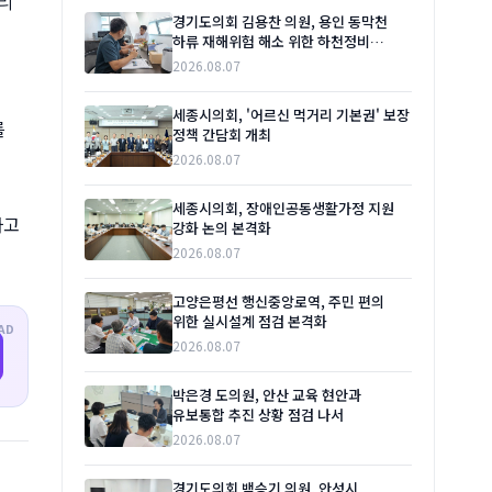
거리
경기도의회 김용찬 의원, 용인 동막천
하류 재해위험 해소 위한 하천정비
본격화 촉구
2026.08.07
세종시의회, '어르신 먹거리 기본권' 보장
를
정책 간담회 개최
2026.08.07
세종시의회, 장애인공동생활가정 지원
하고
강화 논의 본격화
2026.08.07
고양은평선 행신중앙로역, 주민 편의
위한 실시설계 점검 본격화
AD
2026.08.07
박은경 도의원, 안산 교육 현안과
유보통합 추진 상황 점검 나서
2026.08.07
경기도의회 백승기 의원, 안성시