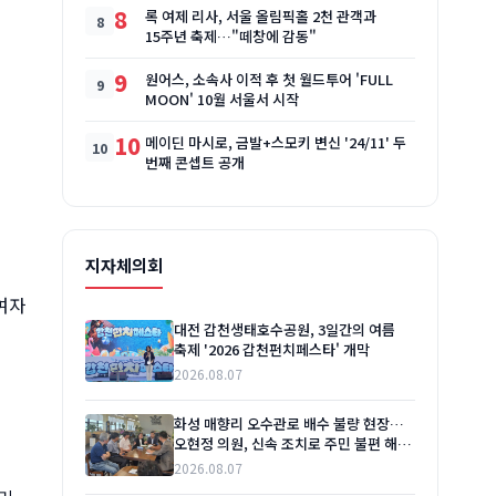
8
록 여제 리사, 서울 올림픽홀 2천 관객과
15주년 축제…"떼창에 감동"
9
원어스, 소속사 이적 후 첫 월드투어 'FULL
MOON' 10월 서울서 시작
10
메이딘 마시로, 금발+스모키 변신 '24/11' 두
번째 콘셉트 공개
지자체의회
여자
대전 갑천생태호수공원, 3일간의 여름
축제 '2026 갑천펀치페스타' 개막
2026.08.07
화성 매향리 오수관로 배수 불량 현장…
오현정 의원, 신속 조치로 주민 불편 해소
촉구
2026.08.07