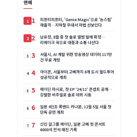
연예
1
피프티피프티, 'Genie Magic'으로 '논스탑'
재출격…지하철 무대서 마법 선보인다
2
남유정, 8월 중 첫 솔로 앨범 발매 확정…
리메이크 곡으로 대중과 소통 나선다
3
서울시, AI 개발 위한 방송영상 데이터 117만
건 무료 개방
4
아이콘, 서울부터 고베까지 8개 도시 월드투어
성공적으로 개최
5
메이딘 마시로, 첫 EP '24/11' 콘셉트 공개…
강렬한 비주얼로 솔로 데뷔 시동
6
일본 4인조 록밴드 카나분, 12월 5일 서울 첫
단독 공연 개최
7
신인 걸그룹 메이딘, 일본 고베 첫 콘서트
6000석 전석 매진 기록